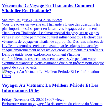
Vêtements De Voyage En Thaïlande: Comment
S'habiller En Thaïlande?
Saturday, August 24, 2024
21840 views
Vous prévoyez un voyage en Thaïlande ? L'une des questions les
plus importantes à se poser en faisant vos bagages est comment
s'habiller en Thaïlande . Le climat tropical du pays, ses paysages
variés et son riche patrimoine culturel influencent tous le choix des
vêtements de voyage en Thaïlande appropriés. Des rues animées de
la ville aux temples sereins en passant par les plages immaculées,
chaque environnement nécessite des choix vestimentaires différents.
Dans ce guide, nous explorerons comment s'habiller
confortablement, respectueusement et avec style pendant votre
aventure thaïlandaise, vous assurant d'être bien préparé pour chaque
aspect de votre voyage.
Voyager Au Vietnam: La Meilleur Période Et Les
Informations Utiles
Friday, November 03, 2023
18667 views
Embarquez pour un voyage à la découverte du charme du Vietnam,