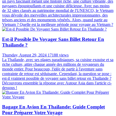
un pays fascinant mêlant une histoire riche, une culture vibrante, des
paysages époustouflants et une cuisine délicieuse. Avec pas moins
de 32 sites classés au patrimoine mondial de l'UNESCO, le Vietnam
vous dévoile des merveilles architecturales impressionnantes, des
trésors anciens et des monuments vénérés. Alors, quand partir au
Vietnam ? Quelle est la meilleure période pour voyage au Vietnam ?
Est-il Possible De Voyager Sans Billet Retour En
Thaïlande ?
Thursday, August 29, 2024
17188 views
La Thaïlande, avec ses plages paradisiaques, sa cuisine exquise et sa
riche culture, attire chaque année des millions de voyageurs du
monde entier. Pour beaucoup, l'idée de partir à l'aventure sans
contrainte de retour est séduisante. Cependant, la question se pose :
est-il vraiment possible de voyager sans billet retour en Thaïlande ?
Découvrons ensemble la réponse avec Autour Asia dans l'article ci-
dessous !
Bagage En Avion En Thaïlande: Guide Complet
Pour Préparer Votre Voyage