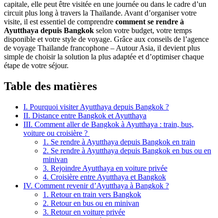
capitale, elle peut être visitée en une journée ou dans le cadre d’un
circuit plus long à travers la Thaïlande. Avant d’organiser votre
visite, il est essentiel de comprendre
comment se rendre à
Ayutthaya depuis Bangkok
selon votre budget, votre temps
disponible et votre style de voyage. Grâce aux conseils de l’agence
de voyage Thaïlande francophone – Autour Asia, il devient plus
simple de choisir la solution la plus adaptée et d’optimiser chaque
étape de votre séjour.
Table des matières
I. Pourquoi visiter Ayutthaya depuis Bangkok ?
II. Distance entre Bangkok et Ayutthaya
III. Comment aller de Bangkok à Ayutthaya : train, bus,
voiture ou croisière ?
1. Se rendre à Ayutthaya depuis Bangkok en train
2. Se rendre à Ayutthaya depuis Bangkok en bus ou en
minivan
3. Rejoindre Ayutthaya en voiture privée
4. Croisière entre Ayutthaya et Bangkok
IV. Comment revenir d’Ayutthaya à Bangkok ?
1. Retour en train vers Bangkok
2. Retour en bus ou en minivan
3. Retour en voiture privée