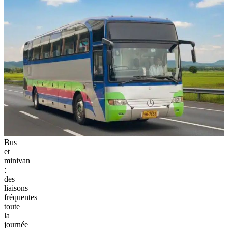
Bus
et
minivan
:
des
liaisons
fréquentes
toute
la
journée