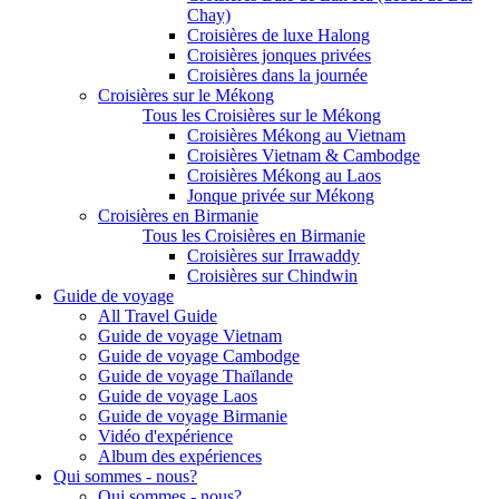
Chay)
Croisières de luxe Halong
Croisières jonques privées
Croisières dans la journée
Croisières sur le Mékong
Tous les Croisières sur le Mékong
Croisières Mékong au Vietnam
Croisières Vietnam & Cambodge
Croisières Mékong au Laos
Jonque privée sur Mékong
Croisières en Birmanie
Tous les Croisières en Birmanie
Croisières sur Irrawaddy
Croisières sur Chindwin
Guide de voyage
All Travel Guide
Guide de voyage Vietnam
Guide de voyage Cambodge
Guide de voyage Thaïlande
Guide de voyage Laos
Guide de voyage Birmanie
Vidéo d'expérience
Album des expériences
Qui sommes - nous?
Qui sommes - nous?