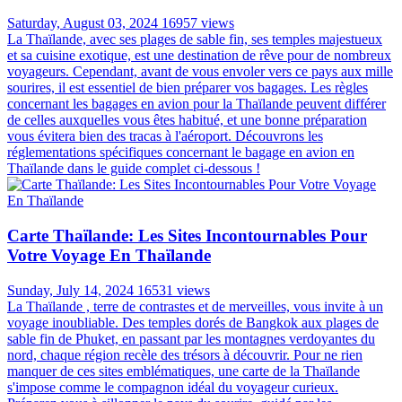
Saturday, August 03, 2024
16957 views
La Thaïlande, avec ses plages de sable fin, ses temples majestueux
et sa cuisine exotique, est une destination de rêve pour de nombreux
voyageurs. Cependant, avant de vous envoler vers ce pays aux mille
sourires, il est essentiel de bien préparer vos bagages. Les règles
concernant les bagages en avion pour la Thaïlande peuvent différer
de celles auxquelles vous êtes habitué, et une bonne préparation
vous évitera bien des tracas à l'aéroport. Découvrons les
réglementations spécifiques concernant le bagage en avion en
Thaïlande dans le guide complet ci-dessous !
Carte Thaïlande: Les Sites Incontournables Pour
Votre Voyage En Thaïlande
Sunday, July 14, 2024
16531 views
La Thaïlande , terre de contrastes et de merveilles, vous invite à un
voyage inoubliable. Des temples dorés de Bangkok aux plages de
sable fin de Phuket, en passant par les montagnes verdoyantes du
nord, chaque région recèle des trésors à découvrir. Pour ne rien
manquer de ces sites emblématiques, une carte de la Thaïlande
s'impose comme le compagnon idéal du voyageur curieux.