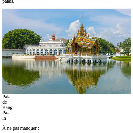
palais.
Palais
de
Bang
Pa-
in
À ne pas manquer :