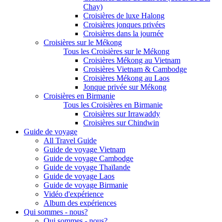
Chay)
Croisières de luxe Halong
Croisières jonques privées
Croisières dans la journée
Croisières sur le Mékong
Tous les Croisières sur le Mékong
Croisières Mékong au Vietnam
Croisières Vietnam & Cambodge
Croisières Mékong au Laos
Jonque privée sur Mékong
Croisières en Birmanie
Tous les Croisières en Birmanie
Croisières sur Irrawaddy
Croisières sur Chindwin
Guide de voyage
All Travel Guide
Guide de voyage Vietnam
Guide de voyage Cambodge
Guide de voyage Thaïlande
Guide de voyage Laos
Guide de voyage Birmanie
Vidéo d'expérience
Album des expériences
Qui sommes - nous?
Qui sommes - nous?