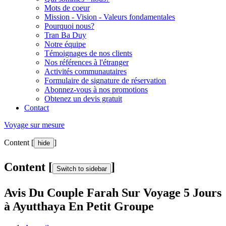
Mots de coeur
Mission - Vision - Valeurs fondamentales
Pourquoi nous?
Tran Ba Duy
Notre équipe
Témoignages de nos clients
Nos références à l'étranger
Activités communautaires
Formulaire de signature de réservation
Abonnez-vous à nos promotions
Obtenez un devis gratuit
Contact
Voyage sur mesure
Content [
]
hide
Content [
]
Switch to sidebar
Avis Du Couple Farah Sur Voyage 5 Jours
à Ayutthaya En Petit Groupe