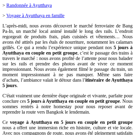
>
Randonnée à Ayutthaya
>
Voyage à Ayutthaya en famille
L’après-midi, nous avons découvert le marché ferroviaire de Bang
Pa-In, un marché local animé installé le long des rails. L’endroit
regorgeait de produits frais, plats cuisinés et vêtements… Nous
avons été attirés par les étals de nourriture, notamment les calamars
grillés. Ce qui a rendu l’expérience unique pendant nos
5 jours à
Ayutthaya en couple en petit groupe
, c’est le passage des trains à
travers le marché : nous avons profité de l’attente pour nous balader
sur les rails et prendre des photos avant de vivre ce moment
impressionnant. Nous avons également filmé le passage du train, un
moment impressionnant à ne pas manquer. Même sans faire
d’achats, l’ambiance valait le détour dans l’
itinéraire de Ayutthaya
5 jours
.
C'était vraiment une dernière étape originale et vivante, parfaite pour
conclure ces
5 jours à Ayutthaya en couple en petit groupe
. Nous
sommes rentrés à notre homestay pour nous reposer avant de
reprendre la route vers Bangkok le lendemain.
Ce
voyage à Ayutthaya en 5 jours en couple en petit groupe
nous a offert une immersion riche en histoire, culture et vie locale.
Avec nos compagnons de route, nous avons été pleinement satisfaits