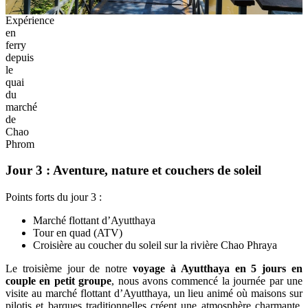
Expérience
en
ferry
depuis
le
quai
du
marché
de
Chao
Phrom
Jour 3 : Aventure, nature et couchers de soleil
Points forts du jour 3 :
Marché flottant d’Ayutthaya
Tour en quad (ATV)
Croisière au coucher du soleil sur la rivière Chao Phraya
Le troisième jour de notre
voyage à Ayutthaya en 5 jours en
couple en petit groupe
, nous avons commencé la journée par une
visite au marché flottant d’Ayutthaya, un lieu animé où maisons sur
pilotis et barques traditionnelles créent une atmosphère charmante.