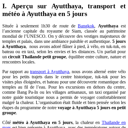
I. Aperçu sur Ayutthaya, transport et
météo à Ayutthaya en 5 jours
Située à seulement 1h30 de route de
Bangkok
,
Ayutthaya
est
l’ancienne capitale du royaume de Siam, classée au patrimoine
mondial de l’UNESCO. On y découvre des vestiges majestueux de
temples et palais, dans une ambiance paisible et authentique.
5 jours
à Ayutthaya
, nous avons adoré flâner à pied, à vélo, en tuk-tuk, en
bateau ou en taxi, selon les envies et les distances. Un parfait pour
un
circuit Thaïlande petit groupe
, équilibre entre culture, nature et
rencontres locales.
Par rapport au
transport à Ayutthaya
, nous avons alterné entre vélo
pour les petits trajets dans le centre historique, tuk-tuk pour les
visites plus éloignées, et bateau pour une découverte romantique des
temples au fil de l’eau. Pour les excursions en dehors du centre,
comme Bang Pa-In ou les villages artisanaux, un taxi organisé par
notre guide touristique nous a permis de voyager confortablement
malgré la chaleur. L’organisation était fluide et bien pensée selon les
étapes du programme de notre
voyage à Ayutthaya 5 jours en petit
groupe
.
Côté
météo à Ayutthaya en 5 jours
, la chaleur en
Thaïlande en
mars
est bien présente à Ayutthaya, avec des températures autour de