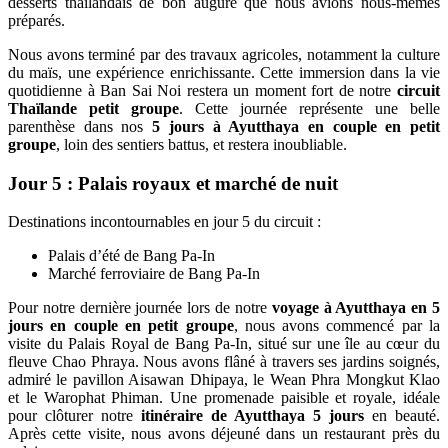
desserts thaïlandais de bon augure que nous avions nous-mêmes
préparés.
Nous avons terminé par des travaux agricoles, notamment la culture
du maïs, une expérience enrichissante. Cette immersion dans la vie
quotidienne à Ban Sai Noi restera un moment fort de notre
circuit
Thaïlande petit groupe
. Cette journée représente une belle
parenthèse dans nos
5 jours à Ayutthaya en couple en petit
groupe
, loin des sentiers battus, et restera inoubliable.
Jour 5 : Palais royaux et marché de nuit
Destinations incontournables en jour 5 du circuit :
Palais d’été de Bang Pa-In
Marché ferroviaire de Bang Pa-In
Pour notre dernière journée lors de notre
voyage à Ayutthaya en 5
jours en couple en petit groupe
, nous avons commencé par la
visite du Palais Royal de Bang Pa-In, situé sur une île au cœur du
fleuve Chao Phraya. Nous avons flâné à travers ses jardins soignés,
admiré le pavillon Aisawan Dhipaya, le Wean Phra Mongkut Klao
et le Warophat Phiman. Une promenade paisible et royale, idéale
pour clôturer notre
itinéraire de Ayutthaya 5 jours
en beauté.
Après cette visite, nous avons déjeuné dans un restaurant près du