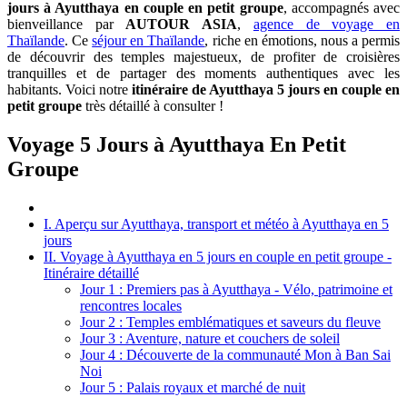
jours à Ayutthaya en couple en petit groupe
, accompagnés avec
bienveillance par
AUTOUR ASIA
,
agence de voyage en
Thaïlande
. Ce
séjour en Thaïlande
, riche en émotions, nous a permis
de découvrir des temples majestueux, de profiter de croisières
tranquilles et de partager des moments authentiques avec les
habitants. Voici notre
itinéraire de Ayutthaya 5 jours en couple en
petit groupe
très détaillé à consulter !
Voyage 5 Jours à Ayutthaya En Petit
Groupe
I. Aperçu sur Ayutthaya, transport et météo à Ayutthaya en 5
jours
II. Voyage à Ayutthaya en 5 jours en couple en petit groupe -
Itinéraire détaillé
Jour 1 : Premiers pas à Ayutthaya - Vélo, patrimoine et
rencontres locales
Jour 2 : Temples emblématiques et saveurs du fleuve
Jour 3 : Aventure, nature et couchers de soleil
Jour 4 : Découverte de la communauté Mon à Ban Sai
Noi
Jour 5 : Palais royaux et marché de nuit