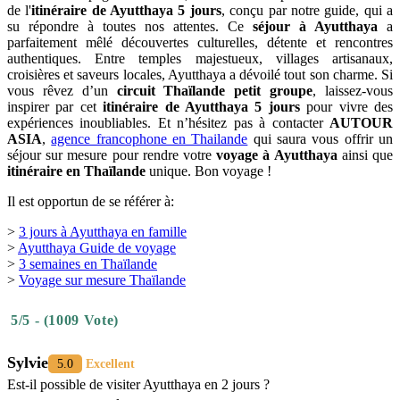
de l'
itinéraire de Ayutthaya 5 jours
, conçu par notre guide, qui a
su répondre à toutes nos attentes. Ce
séjour à Ayutthaya
a
parfaitement mêlé découvertes culturelles, détente et rencontres
authentiques. Entre temples majestueux, villages artisanaux,
croisières et saveurs locales, Ayutthaya a dévoilé tout son charme. Si
vous rêvez d’un
circuit Thaïlande petit groupe
, laissez-vous
inspirer par cet
itinéraire de Ayutthaya 5 jours
pour vivre des
expériences inoubliables. Et n’hésitez pas à contacter
AUTOUR
ASIA
,
agence francophone en Thailande
qui saura vous offrir un
séjour sur mesure pour rendre votre
voyage à Ayutthaya
ainsi que
itinéraire en Thaïlande
unique. Bon voyage !
Il est opportun de se référer à:
>
3 jours à Ayutthaya en famille
>
Ayutthaya Guide de voyage
>
3 semaines en Thaïlande
>
Voyage sur mesure Thaïlande
5/5 - (1009 Vote)
Sylvie
5.0
Excellent
Est-il possible de visiter Ayutthaya en 2 jours ?