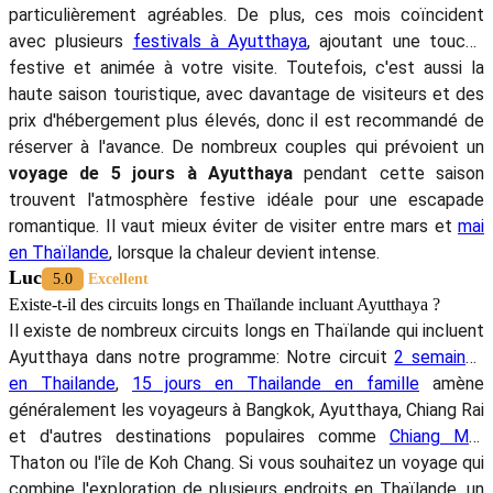
particulièrement agréables. De plus, ces mois coïncident
avec plusieurs
festivals à Ayutthaya
, ajoutant une touche
festive et animée à votre visite. Toutefois, c'est aussi la
haute saison touristique, avec davantage de visiteurs et des
prix d'hébergement plus élevés, donc il est recommandé de
réserver à l'avance. De nombreux couples qui prévoient un
voyage de 5 jours à Ayutthaya
pendant cette saison
trouvent l'atmosphère festive idéale pour une escapade
romantique. Il vaut mieux éviter de visiter entre mars et
mai
en Thaïlande
, lorsque la chaleur devient intense.
Luc
5.0
Excellent
Existe-t-il des circuits longs en Thaïlande incluant Ayutthaya ?
Il existe de nombreux circuits longs en Thaïlande qui incluent
Ayutthaya dans notre programme: Notre circuit
2 semaines
en Thailande
,
15 jours en Thailande en famille
amène
généralement les voyageurs à Bangkok, Ayutthaya, Chiang Rai
et d'autres destinations populaires comme
Chiang Mai
,
Thaton ou l'île de Koh Chang. Si vous souhaitez un voyage qui
combine l'exploration de plusieurs endroits en Thaïlande, un