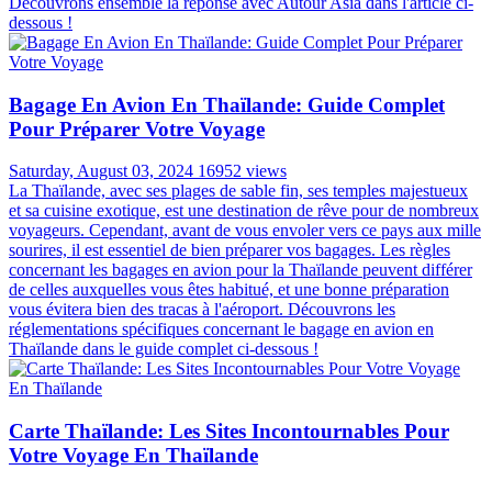
Découvrons ensemble la réponse avec Autour Asia dans l'article ci-
dessous !
Bagage En Avion En Thaïlande: Guide Complet
Pour Préparer Votre Voyage
Saturday, August 03, 2024
16952 views
La Thaïlande, avec ses plages de sable fin, ses temples majestueux
et sa cuisine exotique, est une destination de rêve pour de nombreux
voyageurs. Cependant, avant de vous envoler vers ce pays aux mille
sourires, il est essentiel de bien préparer vos bagages. Les règles
concernant les bagages en avion pour la Thaïlande peuvent différer
de celles auxquelles vous êtes habitué, et une bonne préparation
vous évitera bien des tracas à l'aéroport. Découvrons les
réglementations spécifiques concernant le bagage en avion en
Thaïlande dans le guide complet ci-dessous !
Carte Thaïlande: Les Sites Incontournables Pour
Votre Voyage En Thaïlande