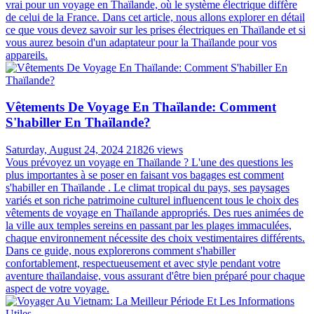
vrai pour un voyage en Thaïlande, où le système électrique diffère
de celui de la France. Dans cet article, nous allons explorer en détail
ce que vous devez savoir sur les prises électriques en Thaïlande et si
vous aurez besoin d'un adaptateur pour la Thaïlande pour vos
appareils.
Vêtements De Voyage En Thaïlande: Comment
S'habiller En Thaïlande?
Saturday, August 24, 2024
21826 views
Vous prévoyez un voyage en Thaïlande ? L'une des questions les
plus importantes à se poser en faisant vos bagages est comment
s'habiller en Thaïlande . Le climat tropical du pays, ses paysages
variés et son riche patrimoine culturel influencent tous le choix des
vêtements de voyage en Thaïlande appropriés. Des rues animées de
la ville aux temples sereins en passant par les plages immaculées,
chaque environnement nécessite des choix vestimentaires différents.
Dans ce guide, nous explorerons comment s'habiller
confortablement, respectueusement et avec style pendant votre
aventure thaïlandaise, vous assurant d'être bien préparé pour chaque
aspect de votre voyage.