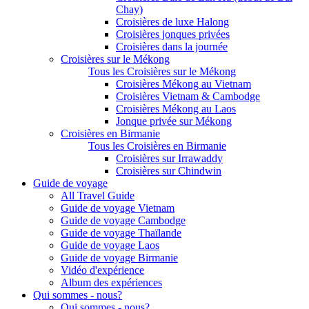
Chay)
Croisières de luxe Halong
Croisières jonques privées
Croisières dans la journée
Croisières sur le Mékong
Tous les Croisières sur le Mékong
Croisières Mékong au Vietnam
Croisières Vietnam & Cambodge
Croisières Mékong au Laos
Jonque privée sur Mékong
Croisières en Birmanie
Tous les Croisières en Birmanie
Croisières sur Irrawaddy
Croisières sur Chindwin
Guide de voyage
All Travel Guide
Guide de voyage Vietnam
Guide de voyage Cambodge
Guide de voyage Thaïlande
Guide de voyage Laos
Guide de voyage Birmanie
Vidéo d'expérience
Album des expériences
Qui sommes - nous?
Qui sommes - nous?