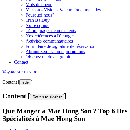
Mots de coeur
Mission - Vision - Valeurs fondamentales
Pourquoi nous?
Tran Ba Duy
Notre équipe
Témoignages de nos clients
Nos références à l'étranger
Activités communautaires
Formulaire de signature de réservation
Abonnez-vous à nos promotions
Obtenez un devis gratuit
Contact
Voyage sur mesure
Content [
]
hide
Content [
]
Switch to sidebar
Que Manger à Mae Hong Son ? Top 6 Des
Spécialités à Mae Hong Son