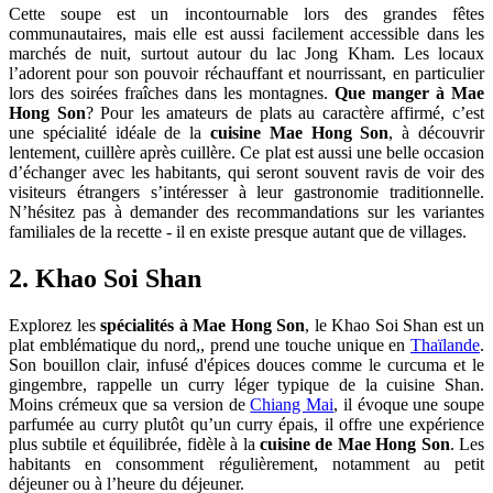
Cette soupe est un incontournable lors des grandes fêtes
communautaires, mais elle est aussi facilement accessible dans les
marchés de nuit, surtout autour du lac Jong Kham. Les locaux
l’adorent pour son pouvoir réchauffant et nourrissant, en particulier
lors des soirées fraîches dans les montagnes.
Que manger à Mae
Hong Son
? Pour les amateurs de plats au caractère affirmé, c’est
une spécialité idéale de la
cuisine Mae Hong Son
, à découvrir
lentement, cuillère après cuillère. Ce plat est aussi une belle occasion
d’échanger avec les habitants, qui seront souvent ravis de voir des
visiteurs étrangers s’intéresser à leur gastronomie traditionnelle.
N’hésitez pas à demander des recommandations sur les variantes
familiales de la recette - il en existe presque autant que de villages.
2. Khao Soi Shan
Explorez les
spécialités à Mae Hong Son
, le Khao Soi Shan est un
plat emblématique du nord,, prend une touche unique en
Thaïlande
.
Son bouillon clair, infusé d'épices douces comme le curcuma et le
gingembre, rappelle un curry léger typique de la cuisine Shan.
Moins crémeux que sa version de
Chiang Mai
, il évoque une soupe
parfumée au curry plutôt qu’un curry épais, il offre une expérience
plus subtile et équilibrée, fidèle à la
cuisine de Mae Hong Son
. Les
habitants en consomment régulièrement, notamment au petit
déjeuner ou à l’heure du déjeuner.