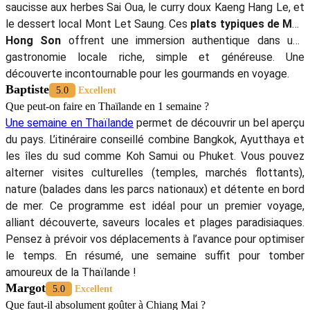
saucisse aux herbes Sai Oua, le curry doux Kaeng Hang Le, et
le dessert local Mont Let Saung. Ces
plats typiques de Mae
Hong Son
offrent une immersion authentique dans une
gastronomie locale riche, simple et généreuse. Une
découverte incontournable pour les gourmands en voyage.
Baptiste
5.0
Excellent
Que peut-on faire en Thaïlande en 1 semaine ?
Une semaine en Thaïlande
permet de découvrir un bel aperçu
du pays. L’itinéraire conseillé combine Bangkok, Ayutthaya et
les îles du sud comme Koh Samui ou Phuket. Vous pouvez
alterner visites culturelles (temples, marchés flottants),
nature (balades dans les parcs nationaux) et détente en bord
de mer. Ce programme est idéal pour un premier voyage,
alliant découverte, saveurs locales et plages paradisiaques.
Pensez à prévoir vos déplacements à l’avance pour optimiser
le temps. En résumé, une semaine suffit pour tomber
amoureux de la Thaïlande !
Margot
5.0
Excellent
Que faut-il absolument goûter à Chiang Mai ?