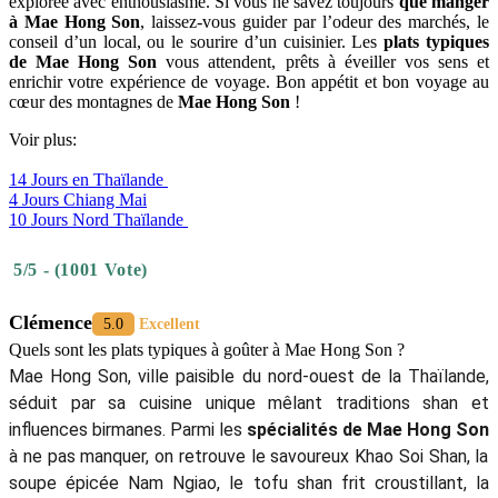
explorée avec enthousiasme. Si vous ne savez toujours
que manger
à Mae Hong Son
, laissez-vous guider par l’odeur des marchés, le
conseil d’un local, ou le sourire d’un cuisinier. Les
plats typiques
de Mae Hong Son
vous attendent, prêts à éveiller vos sens et
enrichir votre expérience de voyage. Bon appétit et bon voyage au
cœur des montagnes de
Mae Hong Son
!
Voir plus:
14 Jours en Thaïlande
4 Jours Chiang Mai
10 Jours Nord Thaïlande
5/5 - (1001 Vote)
Clémence
5.0
Excellent
Quels sont les plats typiques à goûter à Mae Hong Son ?
Mae Hong Son, ville paisible du nord-ouest de la Thaïlande,
séduit par sa cuisine unique mêlant traditions shan et
influences birmanes. Parmi les
spécialités de Mae Hong Son
à ne pas manquer, on retrouve le savoureux Khao Soi Shan, la
soupe épicée Nam Ngiao, le tofu shan frit croustillant, la