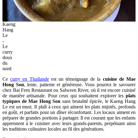
Kaeng
Hang
Le
-
Le
curry
doux
du
nord
Ce
curry en Thaïlande
est un témoignage de la
cuisine de Mae
Hong Son
, lente, patiente et généreuse. Vous pourrez le savourer
chez Bai Fern Restaurant ou Salween River, où il est encore cuisiné
de manière artisanale. Pour ceux qui souhaitent explorer les
plats
typiques de Mae Hong Son
sans brutalité épicée, le Kaeng Hang
Le est un must. Il plaît à ceux qui aiment les plats mijotés, profonds
en goût, et parfaits pour un dîner réconfortant. Les locaux aiment en
préparer de grandes portions à partager. Il est courant que les enfants
apprennent à le cuisiner avec leurs grands-parents, perpétuant ainsi
les traditions culinaires locales au fil des générations.