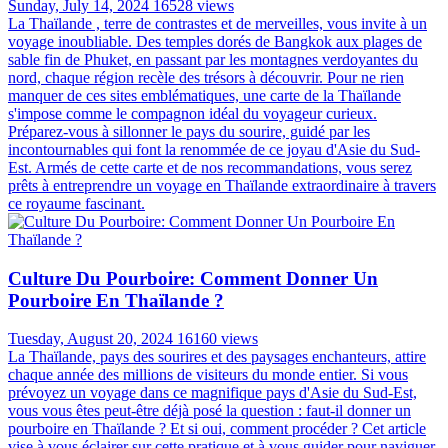
Sunday, July 14, 2024
16528 views
La Thaïlande , terre de contrastes et de merveilles, vous invite à un
voyage inoubliable. Des temples dorés de Bangkok aux plages de
sable fin de Phuket, en passant par les montagnes verdoyantes du
nord, chaque région recèle des trésors à découvrir. Pour ne rien
manquer de ces sites emblématiques, une carte de la Thaïlande
s'impose comme le compagnon idéal du voyageur curieux.
Préparez-vous à sillonner le pays du sourire, guidé par les
incontournables qui font la renommée de ce joyau d'Asie du Sud-
Est. Armés de cette carte et de nos recommandations, vous serez
prêts à entreprendre un voyage en Thaïlande extraordinaire à travers
ce royaume fascinant.
Culture Du Pourboire: Comment Donner Un
Pourboire En Thaïlande ?
Tuesday, August 20, 2024
16160 views
La Thaïlande, pays des sourires et des paysages enchanteurs, attire
chaque année des millions de visiteurs du monde entier. Si vous
prévoyez un voyage dans ce magnifique pays d'Asie du Sud-Est,
vous vous êtes peut-être déjà posé la question : faut-il donner un
pourboire en Thaïlande ? Et si oui, comment procéder ? Cet article
vise à vous éclairer sur cette pratique et à vous guider pour naviguer