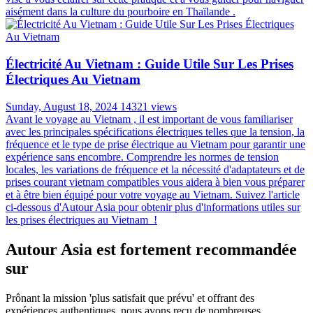
aisément dans la culture du pourboire en Thaïlande .
Électricité Au Vietnam : Guide Utile Sur Les Prises
Électriques Au Vietnam
Sunday, August 18, 2024
14321 views
Avant le voyage au Vietnam , il est important de vous familiariser
avec les principales spécifications électriques telles que la tension, la
fréquence et le type de prise électrique au Vietnam pour garantir une
expérience sans encombre. Comprendre les normes de tension
locales, les variations de fréquence et la nécessité d'adaptateurs et de
prises courant vietnam compatibles vous aidera à bien vous préparer
et à être bien équipé pour votre voyage au Vietnam. Suivez l'article
ci-dessous d'Autour Asia pour obtenir plus d'informations utiles sur
les prises électriques au Vietnam !
Autour Asia est fortement recommandée
sur
Prônant la mission 'plus satisfait que prévu' et offrant des
expériences authentiques, nous avons reçu de nombreuses