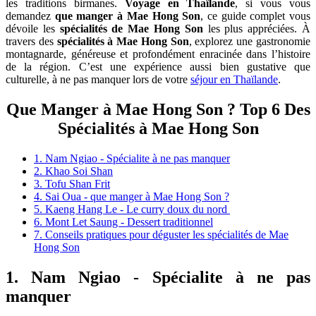
les traditions birmanes.
Voyage en Thaïlande
, si vous vous
demandez
que manger à Mae Hong Son
, ce guide complet vous
dévoile les
spécialités de Mae Hong Son
les plus appréciées. À
travers des
spécialités à Mae Hong Son
, explorez une gastronomie
montagnarde, généreuse et profondément enracinée dans l’histoire
de la région. C’est une expérience aussi bien gustative que
culturelle, à ne pas manquer lors de votre
séjour en Thaïlande
.
Que Manger à Mae Hong Son ? Top 6 Des
Spécialités à Mae Hong Son
1. Nam Ngiao - Spécialite à ne pas manquer
2. Khao Soi Shan
3. Tofu Shan Frit
4. Sai Oua - que manger à Mae Hong Son ?
5. Kaeng Hang Le - Le curry doux du nord
6. Mont Let Saung - Dessert traditionnel
7. Conseils pratiques pour déguster les spécialités de Mae
Hong Son
1. Nam Ngiao - Spécialite à ne pas
manquer