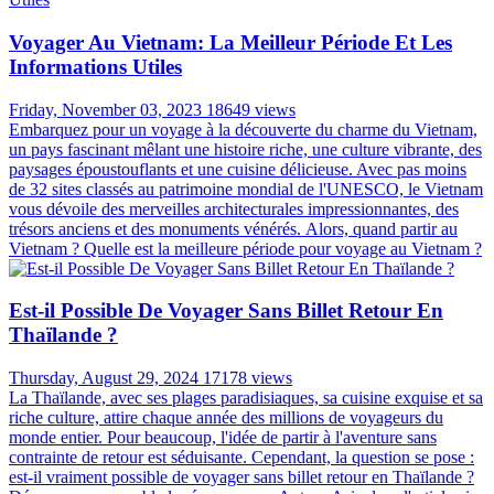
Voyager Au Vietnam: La Meilleur Période Et Les
Informations Utiles
Friday, November 03, 2023
18649 views
Embarquez pour un voyage à la découverte du charme du Vietnam,
un pays fascinant mêlant une histoire riche, une culture vibrante, des
paysages époustouflants et une cuisine délicieuse. Avec pas moins
de 32 sites classés au patrimoine mondial de l'UNESCO, le Vietnam
vous dévoile des merveilles architecturales impressionnantes, des
trésors anciens et des monuments vénérés. Alors, quand partir au
Vietnam ? Quelle est la meilleure période pour voyage au Vietnam ?
Est-il Possible De Voyager Sans Billet Retour En
Thaïlande ?
Thursday, August 29, 2024
17178 views
La Thaïlande, avec ses plages paradisiaques, sa cuisine exquise et sa
riche culture, attire chaque année des millions de voyageurs du
monde entier. Pour beaucoup, l'idée de partir à l'aventure sans
contrainte de retour est séduisante. Cependant, la question se pose :
est-il vraiment possible de voyager sans billet retour en Thaïlande ?