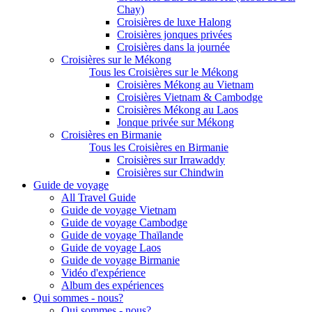
Chay)
Croisières de luxe Halong
Croisières jonques privées
Croisières dans la journée
Croisières sur le Mékong
Tous les Croisières sur le Mékong
Croisières Mékong au Vietnam
Croisières Vietnam & Cambodge
Croisières Mékong au Laos
Jonque privée sur Mékong
Croisières en Birmanie
Tous les Croisières en Birmanie
Croisières sur Irrawaddy
Croisières sur Chindwin
Guide de voyage
All Travel Guide
Guide de voyage Vietnam
Guide de voyage Cambodge
Guide de voyage Thaïlande
Guide de voyage Laos
Guide de voyage Birmanie
Vidéo d'expérience
Album des expériences
Qui sommes - nous?
Qui sommes - nous?