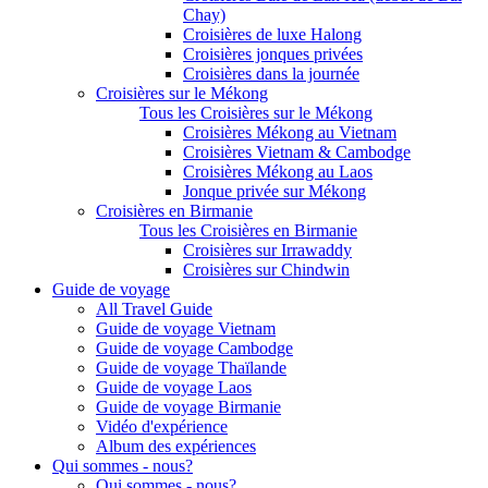
Chay)
Croisières de luxe Halong
Croisières jonques privées
Croisières dans la journée
Croisières sur le Mékong
Tous les Croisières sur le Mékong
Croisières Mékong au Vietnam
Croisières Vietnam & Cambodge
Croisières Mékong au Laos
Jonque privée sur Mékong
Croisières en Birmanie
Tous les Croisières en Birmanie
Croisières sur Irrawaddy
Croisières sur Chindwin
Guide de voyage
All Travel Guide
Guide de voyage Vietnam
Guide de voyage Cambodge
Guide de voyage Thaïlande
Guide de voyage Laos
Guide de voyage Birmanie
Vidéo d'expérience
Album des expériences
Qui sommes - nous?
Qui sommes - nous?