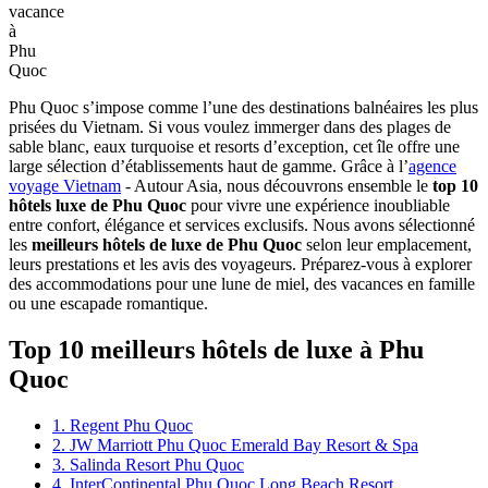
vacance
à
Phu
Quoc
Phu Quoc s’impose comme l’une des destinations balnéaires les plus
prisées du Vietnam. Si vous voulez immerger dans des plages de
sable blanc, eaux turquoise et resorts d’exception, cet île offre une
large sélection d’établissements haut de gamme. Grâce à l’
agence
voyage Vietnam
- Autour Asia, nous découvrons ensemble le
top 10
hôtels luxe de Phu Quoc
pour vivre une expérience inoubliable
entre confort, élégance et services exclusifs. Nous avons sélectionné
les
meilleurs hôtels de luxe de Phu Quoc
selon leur emplacement,
leurs prestations et les avis des voyageurs. Préparez-vous à explorer
des accommodations pour une lune de miel, des vacances en famille
ou une escapade romantique.
Top 10 meilleurs hôtels de luxe à Phu
Quoc
1. Regent Phu Quoc
2. JW Marriott Phu Quoc Emerald Bay Resort & Spa
3. Salinda Resort Phu Quoc
4. InterContinental Phu Quoc Long Beach Resort