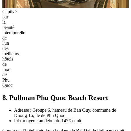
Captivé
par
la
beauté
intemporelle
de
l'un
des
meilleurs
hôtels
de
luxe
de
Phu
Quoc
8. Pullman Phu Quoc Beach Resort
Adresse : Groupe 6, hameau de Ban Quy, commune de
Duong To, île de Phu Quoc
Prix moyen : au début de 147€ / nuit
Connu par l'hôtel 5 étoiles à la plage de Bai Dai, le Pullman séduit