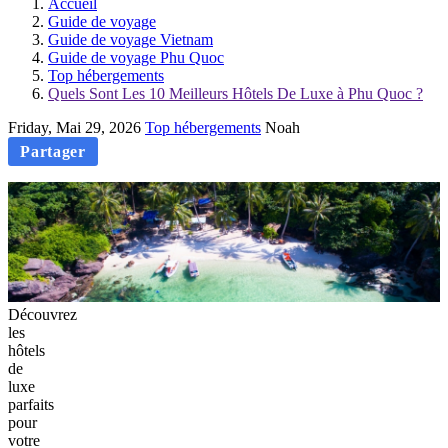
Accueil
Guide de voyage
Guide de voyage Vietnam
Guide de voyage Phu Quoc
Top hébergements
Quels Sont Les 10 Meilleurs Hôtels De Luxe à Phu Quoc ?
Friday, Mai 29, 2026
Top hébergements
Noah
Partager
Découvrez
les
hôtels
de
luxe
parfaits
pour
votre