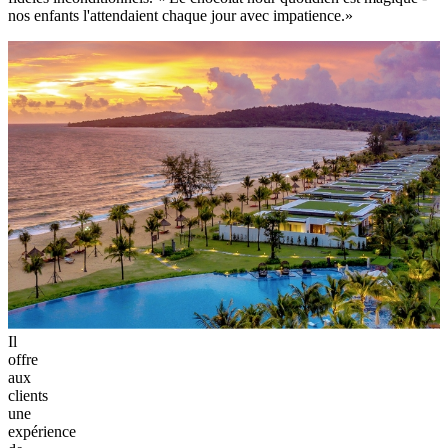
nos enfants l'attendaient chaque jour avec impatience.»
Il
offre
aux
clients
une
expérience