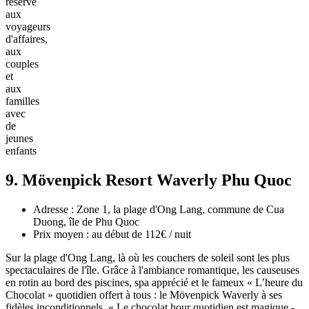
réservé
aux
voyageurs
d'affaires,
aux
couples
et
aux
familles
avec
de
jeunes
enfants
9. Mövenpick Resort Waverly Phu Quoc
Adresse : Zone 1, la plage d'Ong Lang, commune de Cua
Duong, île de Phu Quoc
Prix moyen : au début de 112€ / nuit
Sur la plage d'Ong Lang, là où les couchers de soleil sont les plus
spectaculaires de l'île. Grâce à l'ambiance romantique, les causeuses
en rotin au bord des piscines, spa apprécié et le fameux « L’heure du
Chocolat » quotidien offert à tous : le Mövenpick Waverly à ses
fidèles inconditionnels. « Le chocolat hour quotidien est magique -