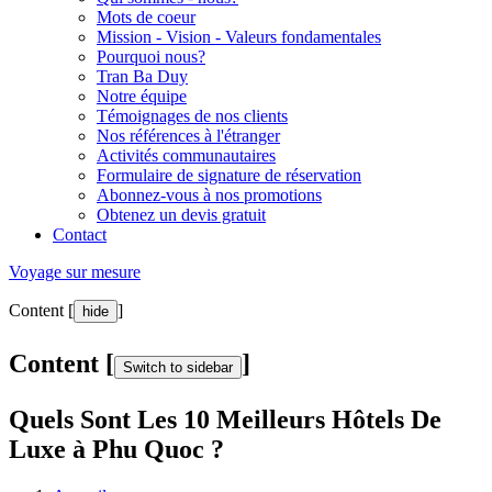
Mots de coeur
Mission - Vision - Valeurs fondamentales
Pourquoi nous?
Tran Ba Duy
Notre équipe
Témoignages de nos clients
Nos références à l'étranger
Activités communautaires
Formulaire de signature de réservation
Abonnez-vous à nos promotions
Obtenez un devis gratuit
Contact
Voyage sur mesure
Content [
]
hide
Content [
]
Switch to sidebar
Quels Sont Les 10 Meilleurs Hôtels De
Luxe à Phu Quoc ?