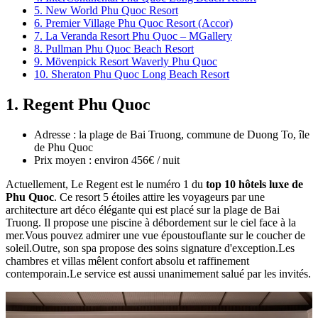
5. New World Phu Quoc Resort
6. Premier Village Phu Quoc Resort (Accor)
7. La Veranda Resort Phu Quoc – MGallery
8. Pullman Phu Quoc Beach Resort
9. Mövenpick Resort Waverly Phu Quoc
10. Sheraton Phu Quoc Long Beach Resort
1. Regent Phu Quoc
Adresse : la plage de Bai Truong, commune de Duong To, île
de Phu Quoc
Prix moyen : environ 456€ / nuit
Actuellement, Le Regent est le numéro 1 du
top 10 hôtels luxe de
Phu Quoc
. Ce resort 5 étoiles attire les voyageurs par une
architecture art déco élégante qui est placé sur la plage de Bai
Truong. Il propose une piscine à débordement sur le ciel face à la
mer.Vous pouvez admirer une vue époustouflante sur le coucher de
soleil.Outre, son spa propose des soins signature d'exception.Les
chambres et villas mêlent confort absolu et raffinement
contemporain.Le service est aussi unanimement salué par les invités.