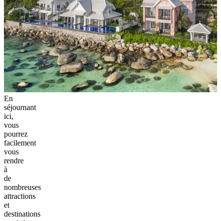
En
séjournant
ici,
vous
pourrez
facilement
vous
rendre
à
de
nombreuses
attractions
et
destinations