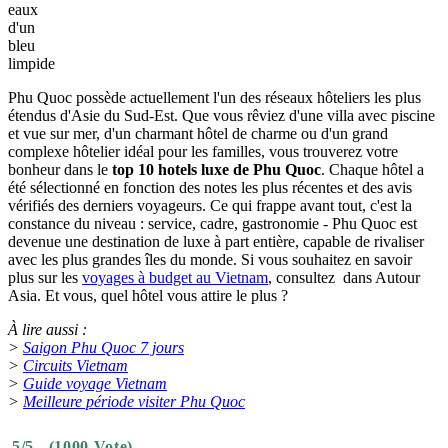
eaux
d'un
bleu
limpide
Phu Quoc possède actuellement l'un des réseaux hôteliers les plus
étendus d'Asie du Sud-Est. Que vous rêviez d'une villa avec piscine
et vue sur mer, d'un charmant hôtel de charme ou d'un grand
complexe hôtelier idéal pour les familles, vous trouverez votre
bonheur dans le
top 10 hotels luxe de Phu Quoc
. Chaque hôtel a
été sélectionné en fonction des notes les plus récentes et des avis
vérifiés des derniers voyageurs. Ce qui frappe avant tout, c'est la
constance du niveau : service, cadre, gastronomie - Phu Quoc est
devenue une destination de luxe à part entière, capable de rivaliser
avec les plus grandes îles du monde. Si vous souhaitez en savoir
plus sur les
voyages à budget au Vietnam
, consultez dans Autour
Asia. Et vous, quel hôtel vous attire le plus ?
À lire aussi :
>
Saigon Phu Quoc 7 jours
>
Circuits Vietnam
>
Guide voyage Vietnam
>
Meilleure période visiter Phu Quoc
5/5 - (1000 Vote)