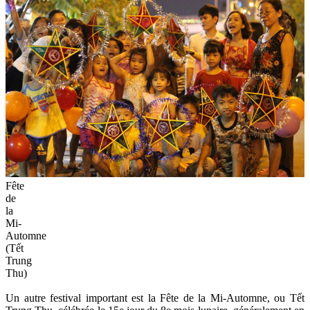
Fête
de
la
Mi-
Automne
(Tết
Trung
Thu)
Un autre festival important est la Fête de la Mi-Automne, ou Tết