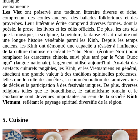
musique
vietnamienne
Les Viet
ont préservé une tradition littéraire diverse et riche,
comprenant des contes anciens, des ballades folkloriques et des
proverbes. Leur littérature écrite comprend diverses formes, dont la
poésie, la prose, les livres et les édits officiels. De plus, les arts tels
que la musique, la sculpture, la peinture, la danse et l'art oratoire ont
une longue histoire vénérable parmi les Kinh. Depuis les temps
anciens, les Kinh ont démontré une capacité à résister à l'influence
de la culture chinoise en créant le "chu Nom" (écriture Nom) pour
remplacer les caractères chinois, suivi plus tard par le "chu Quoc
ngu" (langue nationale), largement utilisé aujourd'hui. Au-delà des
artefacts culturels tangibles, les Kinh, et les Vietnamiens en général,
attachent une grande valeur à des traditions spirituelles précieuses,
telles que le culte des ancêtres, la commémoration des anniversaires
de décès et la participation à des festivals uniques. De plus, diverses
religions telles que le bouddhisme, le catholicisme romain et le
caodaïsme sont devenues importantes au sein de la société
Kinh
Vietnam
, reflétant le paysage spirituel diversifié de la région.
5. Cuisine