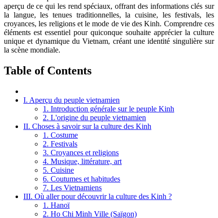
aperçu de ce qui les rend spéciaux, offrant des informations clés sur
la langue, les tenues traditionnelles, la cuisine, les festivals, les
croyances, les religions et le mode de vie des Kinh. Comprendre ces
éléments est essentiel pour quiconque souhaite apprécier la culture
unique et dynamique du Vietnam, créant une identité singulière sur
la scène mondiale.
Table of Contents
I. Aperçu du peuple vietnamien
1. Introduction générale sur le peuple Kinh
2. L'origine du peuple vietnamien
II. Choses à savoir sur la culture des Kinh
1. Costume
2. Festivals
3. Croyances et religions
4. Musique, littérature, art
5. Cuisine
6. Coutumes et habitudes
7. Les Vietnamiens
III. Où aller pour découvrir la culture des Kinh ?
1. Hanoï
2. Ho Chi Minh Ville (Saïgon)