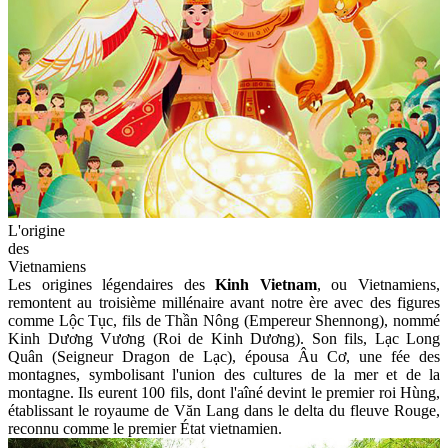
L'origine
des
Vietnamiens
Les origines légendaires des
Kinh Vietnam
, ou Vietnamiens,
remontent au troisième millénaire avant notre ère avec des figures
comme Lộc Tục, fils de Thần Nông (Empereur Shennong), nommé
Kinh Dương Vương (Roi de Kinh Dương). Son fils, Lạc Long
Quân (Seigneur Dragon de Lạc), épousa Âu Cơ, une fée des
montagnes, symbolisant l'union des cultures de la mer et de la
montagne. Ils eurent 100 fils, dont l'aîné devint le premier roi Hùng,
établissant le royaume de Văn Lang dans le delta du fleuve Rouge,
reconnu comme le premier État vietnamien.