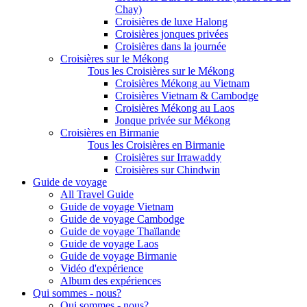
Chay)
Croisières de luxe Halong
Croisières jonques privées
Croisières dans la journée
Croisières sur le Mékong
Tous les Croisières sur le Mékong
Croisières Mékong au Vietnam
Croisières Vietnam & Cambodge
Croisières Mékong au Laos
Jonque privée sur Mékong
Croisières en Birmanie
Tous les Croisières en Birmanie
Croisières sur Irrawaddy
Croisières sur Chindwin
Guide de voyage
All Travel Guide
Guide de voyage Vietnam
Guide de voyage Cambodge
Guide de voyage Thaïlande
Guide de voyage Laos
Guide de voyage Birmanie
Vidéo d'expérience
Album des expériences
Qui sommes - nous?
Qui sommes - nous?