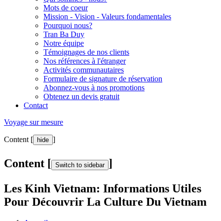
Mots de coeur
Mission - Vision - Valeurs fondamentales
Pourquoi nous?
Tran Ba Duy
Notre équipe
Témoignages de nos clients
Nos références à l'étranger
Activités communautaires
Formulaire de signature de réservation
Abonnez-vous à nos promotions
Obtenez un devis gratuit
Contact
Voyage sur mesure
Content [
]
hide
Content [
]
Switch to sidebar
Les Kinh Vietnam: Informations Utiles
Pour Découvrir La Culture Du Vietnam