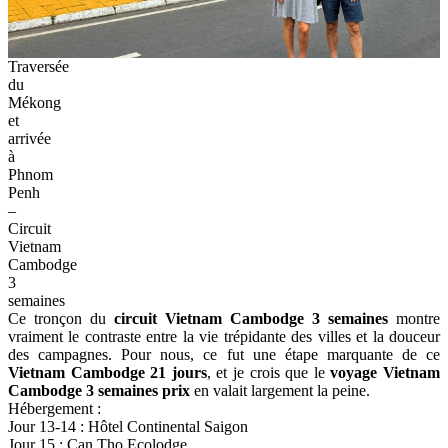
Traversée
du
Mékong
et
arrivée
à
Phnom
Penh
–
Circuit
Vietnam
Cambodge
3
semaines
Ce tronçon du
circuit Vietnam Cambodge 3 semaines
montre
vraiment le contraste entre la vie trépidante des villes et la douceur
des campagnes. Pour nous, ce fut une étape marquante de ce
Vietnam Cambodge 21 jours
, et je crois que le
voyage Vietnam
Cambodge 3 semaines prix
en valait largement la peine.
Hébergement :
Jour 13-14 : Hôtel Continental Saigon
Jour 15 : Can Tho Ecolodge