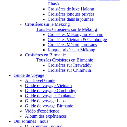
Chay)
Croisières de luxe Halong
Croisières jonques privées
Croisières dans la journée
Croisières sur le Mékong
Tous les Croisières sur le Mékong
Croisières Mékong au Vietnam
Croisières Vietnam & Cambodge
Croisières Mékong au Laos
Jonque privée sur Mékong
Croisières en Birmanie
Tous les Croisières en Birmanie
Croisières sur Irrawaddy
Croisières sur Chindwin
Guide de voyage
All Travel Guide
Guide de voyage Vietnam
Guide de voyage Cambodge
Guide de voyage Thaïlande
Guide de voyage Laos
Guide de voyage Birmanie
Vidéo d'expérience
Album des expériences
Qui sommes - nous?
Qui sommes - nous?