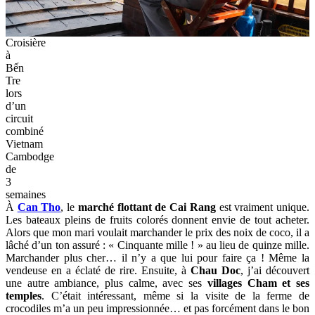
Croisière
à
Bến
Tre
lors
d’un
circuit
combiné
Vietnam
Cambodge
de
3
semaines
À
Can Tho
, le
marché flottant de Cai Rang
est vraiment unique.
Les bateaux pleins de fruits colorés donnent envie de tout acheter.
Alors que mon mari voulait marchander le prix des noix de coco, il a
lâché d’un ton assuré : « Cinquante mille ! » au lieu de quinze mille.
Marchander plus cher… il n’y a que lui pour faire ça ! Même la
vendeuse en a éclaté de rire. Ensuite, à
Chau Doc
, j’ai découvert
une autre ambiance, plus calme, avec ses
villages Cham et ses
temples
. C’était intéressant, même si la visite de la ferme de
crocodiles m’a un peu impressionnée… et pas forcément dans le bon