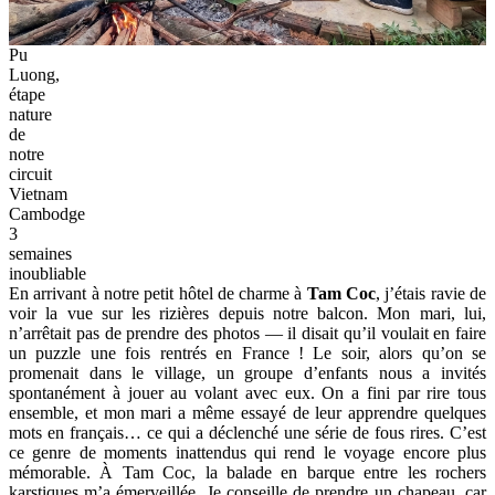
Pu
Luong,
étape
nature
de
notre
circuit
Vietnam
Cambodge
3
semaines
inoubliable
En arrivant à notre petit hôtel de charme à
Tam Coc
, j’étais ravie de
voir la vue sur les rizières depuis notre balcon. Mon mari, lui,
n’arrêtait pas de prendre des photos — il disait qu’il voulait en faire
un puzzle une fois rentrés en France ! Le soir, alors qu’on se
promenait dans le village, un groupe d’enfants nous a invités
spontanément à jouer au volant avec eux. On a fini par rire tous
ensemble, et mon mari a même essayé de leur apprendre quelques
mots en français… ce qui a déclenché une série de fous rires. C’est
ce genre de moments inattendus qui rend le voyage encore plus
mémorable. À Tam Coc, la balade en barque entre les rochers
karstiques m’a émerveillée. Je conseille de prendre un chapeau, car