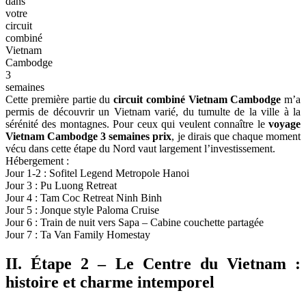
dans
votre
circuit
combiné
Vietnam
Cambodge
3
semaines
Cette première partie du
circuit combiné Vietnam Cambodge
m’a
permis de découvrir un Vietnam varié, du tumulte de la ville à la
sérénité des montagnes. Pour ceux qui veulent connaître le
voyage
Vietnam Cambodge 3 semaines prix
, je dirais que chaque moment
vécu dans cette étape du Nord vaut largement l’investissement.
Hébergement :
Jour 1-2 : Sofitel Legend Metropole Hanoi
Jour 3 : Pu Luong Retreat
Jour 4 : Tam Coc Retreat Ninh Binh
Jour 5 : Jonque style Paloma Cruise
Jour 6 : Train de nuit vers Sapa – Cabine couchette partagée
Jour 7 : Ta Van Family Homestay
II. Étape 2 – Le Centre du Vietnam :
histoire et charme intemporel