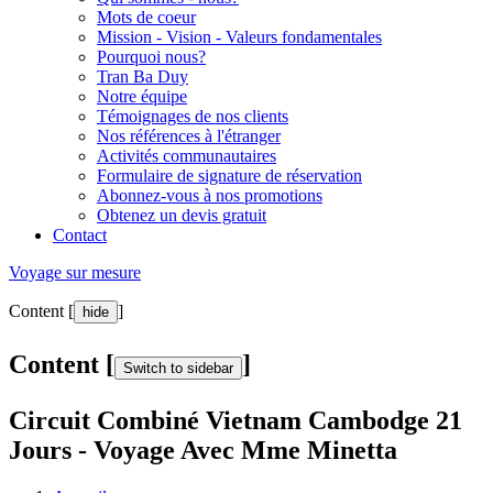
Mots de coeur
Mission - Vision - Valeurs fondamentales
Pourquoi nous?
Tran Ba Duy
Notre équipe
Témoignages de nos clients
Nos références à l'étranger
Activités communautaires
Formulaire de signature de réservation
Abonnez-vous à nos promotions
Obtenez un devis gratuit
Contact
Voyage sur mesure
Content [
]
hide
Content [
]
Switch to sidebar
Circuit Combiné Vietnam Cambodge 21
Jours - Voyage Avec Mme Minetta