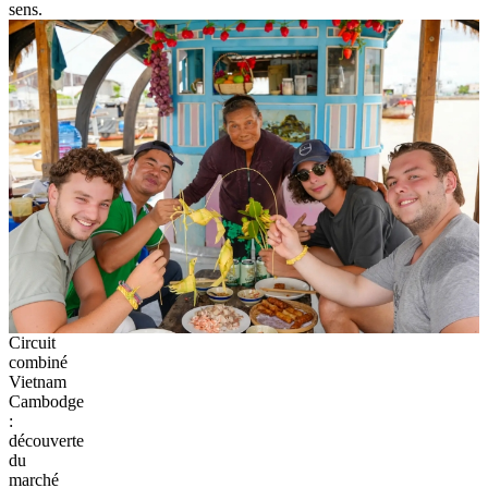
sens.
Circuit
combiné
Vietnam
Cambodge
:
découverte
du
marché