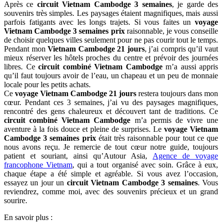
Après ce
circuit Vietnam Cambodge 3 semaines
, je garde des
souvenirs très simples. Les paysages étaient magnifiques, mais aussi
parfois fatigants avec les longs trajets. Si vous faites un
voyage
Vietnam Cambodge 3 semaines prix
raisonnable, je vous conseille
de choisir quelques villes seulement pour ne pas courir tout le temps.
Pendant mon
Vietnam Cambodge 21 jours
, j’ai compris qu’il vaut
mieux réserver les hôtels proches du centre et prévoir des journées
libres. Ce
circuit combiné Vietnam Cambodge
m’a aussi appris
qu’il faut toujours avoir de l’eau, un chapeau et un peu de monnaie
locale pour les petits achats.
Ce
voyage Vietnam Cambodge 21 jours
restera toujours dans mon
cœur. Pendant ces 3 semaines, j’ai vu des paysages magnifiques,
rencontré des gens chaleureux et découvert tant de traditions. Ce
circuit combiné Vietnam Cambodge
m’a permis de vivre une
aventure à la fois douce et pleine de surprises. Le
voyage Vietnam
Cambodge 3 semaines prix
était très raisonnable pour tout ce que
nous avons reçu. Je remercie de tout cœur notre guide, toujours
patient et souriant, ainsi qu’Autour Asia,
Agence de voyage
francophone Vietnam
, qui a tout organisé avec soin. Grâce à eux,
chaque étape a été simple et agréable. Si vous avez l’occasion,
essayez un jour un
circuit Vietnam Cambodge 3 semaines
. Vous
reviendrez, comme moi, avec des souvenirs précieux et un grand
sourire.
En savoir plus :