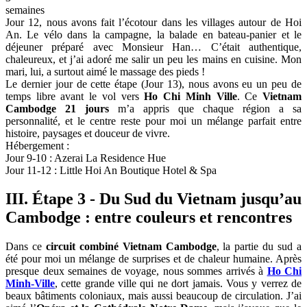
semaines
Jour 12, nous avons fait l’écotour dans les villages autour de Hoi
An. Le vélo dans la campagne, la balade en bateau-panier et le
déjeuner préparé avec Monsieur Han… C’était authentique,
chaleureux, et j’ai adoré me salir un peu les mains en cuisine. Mon
mari, lui, a surtout aimé le massage des pieds !
Le dernier jour de cette étape (Jour 13), nous avons eu un peu de
temps libre avant le vol vers
Ho Chi Minh Ville
. Ce
Vietnam
Cambodge 21 jours
m’a appris que chaque région a sa
personnalité, et le centre reste pour moi un mélange parfait entre
histoire, paysages et douceur de vivre.
Hébergement :
Jour 9-10 : Azerai La Residence Hue
Jour 11-12 : Little Hoi An Boutique Hotel & Spa
III. Étape 3 - Du Sud du Vietnam jusqu’au
Cambodge : entre couleurs et rencontres
Dans ce
circuit combiné Vietnam Cambodge
, la partie du sud a
été pour moi un mélange de surprises et de chaleur humaine. Après
presque deux semaines de voyage, nous sommes arrivés à
Ho Chi
Minh-Ville
, cette grande ville qui ne dort jamais. Vous y verrez de
beaux bâtiments coloniaux, mais aussi beaucoup de circulation. J’ai