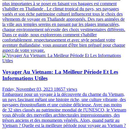
plus importantes à se poser en faisant vos bagages est comment
s'habiller en Thaïlande . Le climat tropical du pays, ses paysages
variés et son riche patrimoine culturel influencent tous le choix des
vêtements de voyage en Thaïlande appropriés. Des rues animées de
la ville aux temples sereins en passant par les plages immaculées,
chaque environnement nécessite des choix vestimentaires différents.
Dans ce guide, nous explorerons comment s'habiller
confortablement, respectueusement et avec style pendant votre
aventure thaïlandaise, vous assurant d'être bien préparé pour chaque
aspect de votre voyage.
Voyager Au Vietnam: La Meilleur Période Et Les
Informations Utiles
Friday, November 03, 2023
18657 views
Embarquez pour un voyage à la découverte du charme du Vietnam,
un pays fascinant mêlant une histoire riche, une culture vibrante, des
paysages époustouflants et une cuisine délicieuse. Avec pas moins
de 32 sites classés au patrimoine mondial de l'UNESCO, le Vietnam
vous dévoile des merveilles architecturales impressionnantes, des
trésors anciens et des monuments vénérés. Alors, quand partir au
Vietnam ? Quelle est la meilleure période pour voyage au Vietnam ?