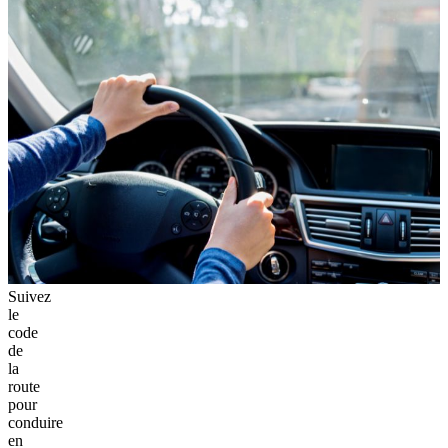
Suivez
le
code
de
la
route
pour
conduire
en