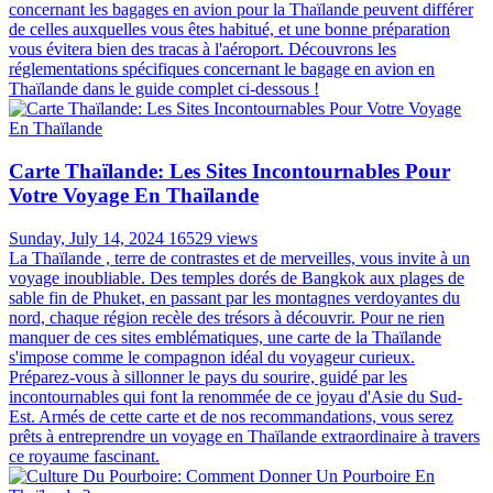
concernant les bagages en avion pour la Thaïlande peuvent différer
de celles auxquelles vous êtes habitué, et une bonne préparation
vous évitera bien des tracas à l'aéroport. Découvrons les
réglementations spécifiques concernant le bagage en avion en
Thaïlande dans le guide complet ci-dessous !
Carte Thaïlande: Les Sites Incontournables Pour
Votre Voyage En Thaïlande
Sunday, July 14, 2024
16529 views
La Thaïlande , terre de contrastes et de merveilles, vous invite à un
voyage inoubliable. Des temples dorés de Bangkok aux plages de
sable fin de Phuket, en passant par les montagnes verdoyantes du
nord, chaque région recèle des trésors à découvrir. Pour ne rien
manquer de ces sites emblématiques, une carte de la Thaïlande
s'impose comme le compagnon idéal du voyageur curieux.
Préparez-vous à sillonner le pays du sourire, guidé par les
incontournables qui font la renommée de ce joyau d'Asie du Sud-
Est. Armés de cette carte et de nos recommandations, vous serez
prêts à entreprendre un voyage en Thaïlande extraordinaire à travers
ce royaume fascinant.