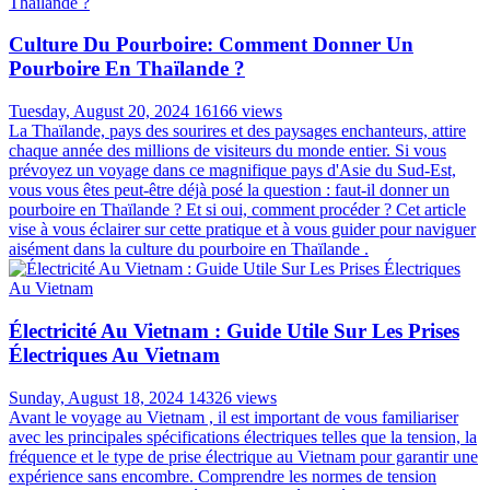
Culture Du Pourboire: Comment Donner Un
Pourboire En Thaïlande ?
Tuesday, August 20, 2024
16166 views
La Thaïlande, pays des sourires et des paysages enchanteurs, attire
chaque année des millions de visiteurs du monde entier. Si vous
prévoyez un voyage dans ce magnifique pays d'Asie du Sud-Est,
vous vous êtes peut-être déjà posé la question : faut-il donner un
pourboire en Thaïlande ? Et si oui, comment procéder ? Cet article
vise à vous éclairer sur cette pratique et à vous guider pour naviguer
aisément dans la culture du pourboire en Thaïlande .
Électricité Au Vietnam : Guide Utile Sur Les Prises
Électriques Au Vietnam
Sunday, August 18, 2024
14326 views
Avant le voyage au Vietnam , il est important de vous familiariser
avec les principales spécifications électriques telles que la tension, la
fréquence et le type de prise électrique au Vietnam pour garantir une
expérience sans encombre. Comprendre les normes de tension