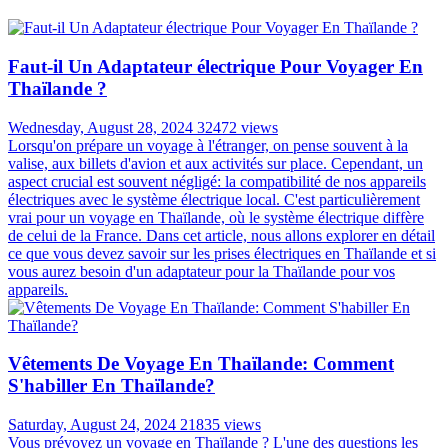
Faut-il Un Adaptateur électrique Pour Voyager En
Thaïlande ?
Wednesday, August 28, 2024
32472 views
Lorsqu'on prépare un voyage à l'étranger, on pense souvent à la
valise, aux billets d'avion et aux activités sur place. Cependant, un
aspect crucial est souvent négligé: la compatibilité de nos appareils
électriques avec le système électrique local. C'est particulièrement
vrai pour un voyage en Thaïlande, où le système électrique diffère
de celui de la France. Dans cet article, nous allons explorer en détail
ce que vous devez savoir sur les prises électriques en Thaïlande et si
vous aurez besoin d'un adaptateur pour la Thaïlande pour vos
appareils.
Vêtements De Voyage En Thaïlande: Comment
S'habiller En Thaïlande?
Saturday, August 24, 2024
21835 views
Vous prévoyez un voyage en Thaïlande ? L'une des questions les