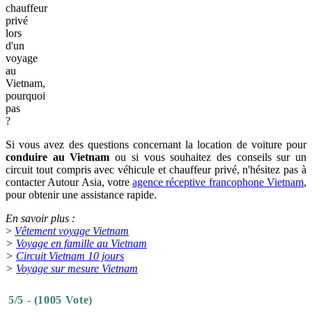
chauffeur
privé
lors
d'un
voyage
au
Vietnam,
pourquoi
pas
?
Si vous avez des questions concernant la location de voiture pour
conduire au Vietnam
ou si vous souhaitez des conseils sur un
circuit tout compris avec véhicule et chauffeur privé, n'hésitez pas à
contacter Autour Asia, votre
agence réceptive francophone Vietnam
,
pour obtenir une assistance rapide.
En savoir plus :
>
Vêtement voyage Vietnam
>
Voyage en famille au Vietnam
>
Circuit Vietnam 10 jours
>
Voyage sur mesure Vietnam
5/5 - (1005 Vote)