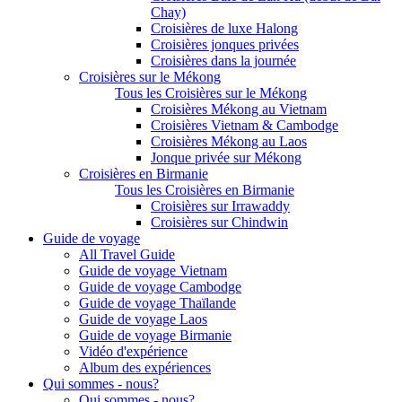
Chay)
Croisières de luxe Halong
Croisières jonques privées
Croisières dans la journée
Croisières sur le Mékong
Tous les Croisières sur le Mékong
Croisières Mékong au Vietnam
Croisières Vietnam & Cambodge
Croisières Mékong au Laos
Jonque privée sur Mékong
Croisières en Birmanie
Tous les Croisières en Birmanie
Croisières sur Irrawaddy
Croisières sur Chindwin
Guide de voyage
All Travel Guide
Guide de voyage Vietnam
Guide de voyage Cambodge
Guide de voyage Thaïlande
Guide de voyage Laos
Guide de voyage Birmanie
Vidéo d'expérience
Album des expériences
Qui sommes - nous?
Qui sommes - nous?