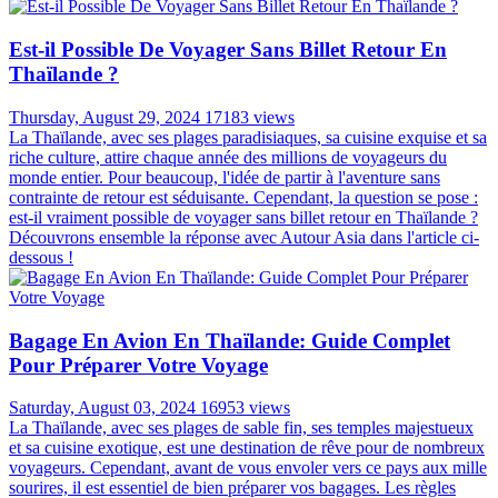
Est-il Possible De Voyager Sans Billet Retour En
Thaïlande ?
Thursday, August 29, 2024
17183 views
La Thaïlande, avec ses plages paradisiaques, sa cuisine exquise et sa
riche culture, attire chaque année des millions de voyageurs du
monde entier. Pour beaucoup, l'idée de partir à l'aventure sans
contrainte de retour est séduisante. Cependant, la question se pose :
est-il vraiment possible de voyager sans billet retour en Thaïlande ?
Découvrons ensemble la réponse avec Autour Asia dans l'article ci-
dessous !
Bagage En Avion En Thaïlande: Guide Complet
Pour Préparer Votre Voyage
Saturday, August 03, 2024
16953 views
La Thaïlande, avec ses plages de sable fin, ses temples majestueux
et sa cuisine exotique, est une destination de rêve pour de nombreux
voyageurs. Cependant, avant de vous envoler vers ce pays aux mille
sourires, il est essentiel de bien préparer vos bagages. Les règles