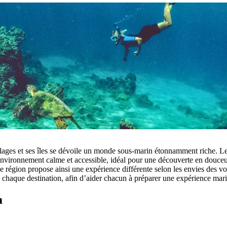
 plages et ses îles se dévoile un monde sous-marin étonnamment riche. L
environnement calme et accessible, idéal pour une découverte en douceur.
 région propose ainsi une expérience différente selon les envies des voy
de chaque destination, afin d’aider chacun à préparer une expérience mar
m