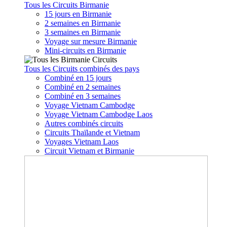
Tous les Circuits Birmanie
15 jours en Birmanie
2 semaines en Birmanie
3 semaines en Birmanie
Voyage sur mesure Birmanie
Mini-circuits en Birmanie
Tous les Circuits combinés des pays
Combiné en 15 jours
Combiné en 2 semaines
Combiné en 3 semaines
Voyage Vietnam Cambodge
Voyage Vietnam Cambodge Laos
Autres combinés circuits
Circuits Thaïlande et Vietnam
Voyages Vietnam Laos
Circuit Vietnam et Birmanie