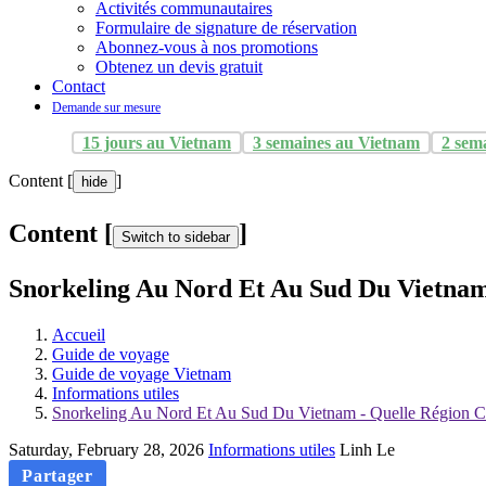
Activités communautaires
Formulaire de signature de réservation
Abonnez-vous à nos promotions
Obtenez un devis gratuit
Contact
Demande sur mesure
15 jours au Vietnam
3 semaines au Vietnam
2 sem
Content [
]
hide
Content [
]
Switch to sidebar
Snorkeling Au Nord Et Au Sud Du Vietnam 
Accueil
Guide de voyage
Guide de voyage Vietnam
Informations utiles
Snorkeling Au Nord Et Au Sud Du Vietnam - Quelle Région Ch
Saturday, February 28, 2026
Informations utiles
Linh Le
Partager