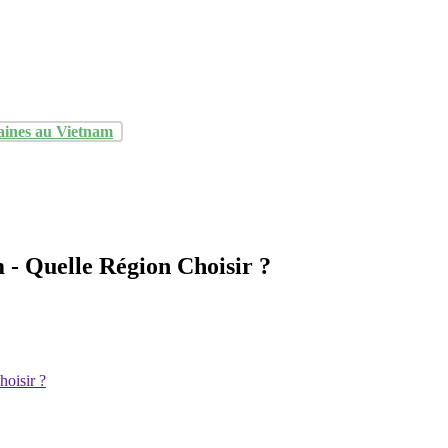
aines au Vietnam
- Quelle Région Choisir ?
oisir ?