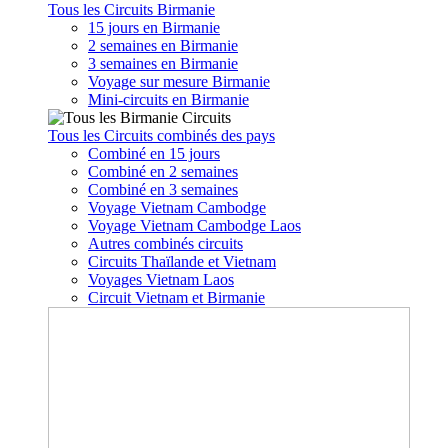
Tous les Circuits Birmanie
15 jours en Birmanie
2 semaines en Birmanie
3 semaines en Birmanie
Voyage sur mesure Birmanie
Mini-circuits en Birmanie
Tous les Circuits combinés des pays
Combiné en 15 jours
Combiné en 2 semaines
Combiné en 3 semaines
Voyage Vietnam Cambodge
Voyage Vietnam Cambodge Laos
Autres combinés circuits
Circuits Thaïlande et Vietnam
Voyages Vietnam Laos
Circuit Vietnam et Birmanie