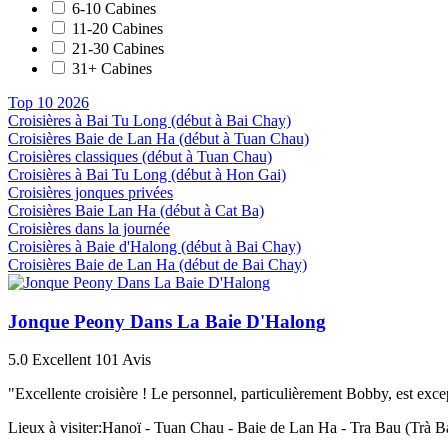
6-10 Cabines
11-20 Cabines
21-30 Cabines
31+ Cabines
Top 10 2026
Croisières à Bai Tu Long (début à Bai Chay)
Croisières Baie de Lan Ha (début à Tuan Chau)
Croisières classiques (début à Tuan Chau)
Croisières à Bai Tu Long (début à Hon Gai)
Croisières jonques privées
Croisières Baie Lan Ha (début à Cat Ba)
Croisières dans la journée
Croisières à Baie d'Halong (début à Bai Chay)
Croisières Baie de Lan Ha (début de Bai Chay)
Jonque Peony Dans La Baie D'Halong
5.0
Excellent
101 Avis
"Excellente croisière ! Le personnel, particulièrement Bobby, est excep
Lieux à visiter:
Hanoï - Tuan Chau - Baie de Lan Ha - Tra Bau (Trà Bá