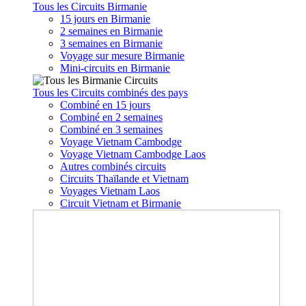
Tous les Circuits Birmanie
15 jours en Birmanie
2 semaines en Birmanie
3 semaines en Birmanie
Voyage sur mesure Birmanie
Mini-circuits en Birmanie
Tous les Circuits combinés des pays
Combiné en 15 jours
Combiné en 2 semaines
Combiné en 3 semaines
Voyage Vietnam Cambodge
Voyage Vietnam Cambodge Laos
Autres combinés circuits
Circuits Thaïlande et Vietnam
Voyages Vietnam Laos
Circuit Vietnam et Birmanie