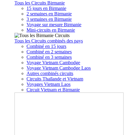
Tous les Circuits Birmanie
15 jours en Birmanie
2 semaines en Birmanie
3 semaines en Birmanie
Voyage sur mesure Birmanie
Mini-circuits en Birmanie
Tous les Circuits combinés des pays
Combiné en 15 jours
Combiné en 2 semaines
Combiné en 3 semaines
Voyage Vietnam Cambodge
Voyage Vietnam Cambodge Laos
Autres combinés circuits
Circuits Thaïlande et Vietnam
Voyages Vietnam Laos
Circuit Vietnam et Birmanie