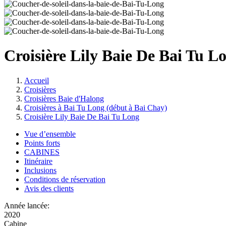
Croisière Lily Baie De Bai Tu L
Accueil
Croisières
Croisières Baie d'Halong
Croisières à Bai Tu Long (début à Bai Chay)
Croisière Lily Baie De Bai Tu Long
Vue d’ensemble
Points forts
CABINES
Itinéraire
Inclusions
Conditions de réservation
Avis des clients
Année lancée:
2020
Cabine