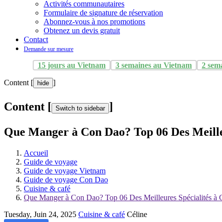
Activités communautaires
Formulaire de signature de réservation
Abonnez-vous à nos promotions
Obtenez un devis gratuit
Contact
Demande sur mesure
15 jours au Vietnam
3 semaines au Vietnam
2 sem
Content [
]
hide
Content [
]
Switch to sidebar
Que Manger à Con Dao? Top 06 Des Meille
Accueil
Guide de voyage
Guide de voyage Vietnam
Guide de voyage Con Dao
Cuisine & café
Que Manger à Con Dao? Top 06 Des Meilleures Spécialités à
Tuesday, Juin 24, 2025
Cuisine & café
Céline