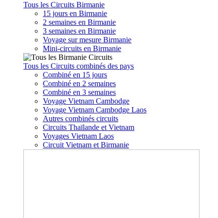
Tous les Circuits Birmanie
15 jours en Birmanie
2 semaines en Birmanie
3 semaines en Birmanie
Voyage sur mesure Birmanie
Mini-circuits en Birmanie
Tous les Circuits combinés des pays
Combiné en 15 jours
Combiné en 2 semaines
Combiné en 3 semaines
Voyage Vietnam Cambodge
Voyage Vietnam Cambodge Laos
Autres combinés circuits
Circuits Thaïlande et Vietnam
Voyages Vietnam Laos
Circuit Vietnam et Birmanie