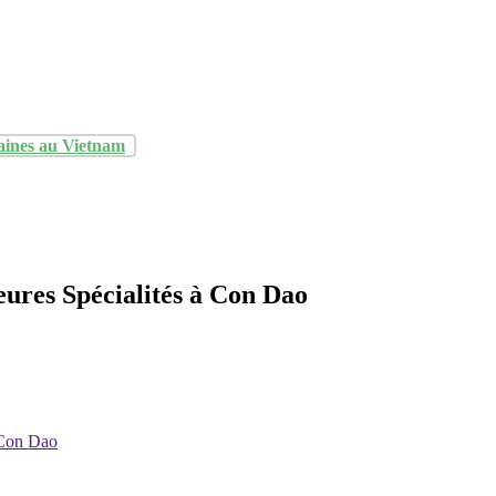
aines au Vietnam
ures Spécialités à Con Dao
 Con Dao