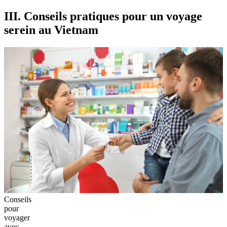
III. Conseils pratiques pour un voyage
serein au Vietnam
Conseils
pour
voyager
avec