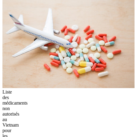
Liste
des
médicaments
non
autorisés
au
Vietnam
pour
les