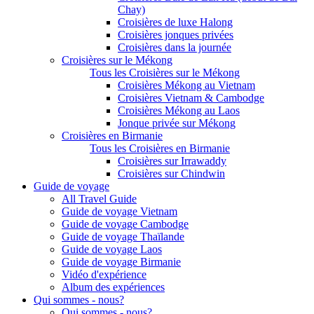
Chay)
Croisières de luxe Halong
Croisières jonques privées
Croisières dans la journée
Croisières sur le Mékong
Tous les Croisières sur le Mékong
Croisières Mékong au Vietnam
Croisières Vietnam & Cambodge
Croisières Mékong au Laos
Jonque privée sur Mékong
Croisières en Birmanie
Tous les Croisières en Birmanie
Croisières sur Irrawaddy
Croisières sur Chindwin
Guide de voyage
All Travel Guide
Guide de voyage Vietnam
Guide de voyage Cambodge
Guide de voyage Thaïlande
Guide de voyage Laos
Guide de voyage Birmanie
Vidéo d'expérience
Album des expériences
Qui sommes - nous?
Qui sommes - nous?