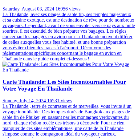
Saturday, August 03, 2024
16956 views
La Thaïlande, avec ses plages de sable fin, ses temples majestueux
et sa cuisine exotique, est une destination de rêve pour de nombreux
voyageurs. Cependant, avant de vous envoler vers ce pays aux mille
sourires, il est essentiel de bien préparer vos bagages. Les règles
concernant les bagages en avion pour la Thaïlande peuvent différer
de celles auxquelles vous êtes habitué, et une bonne préparation
vous évitera bien des tracas à l'aéroport. Découvrons les
réglementations spécifiques concernant le bagage en avion en
Thaïlande dans le guide complet ci-dessous !
Carte Thaïlande: Les Sites Incontournables Pour
Votre Voyage En Thaïlande
Sunday, July 14, 2024
16531 views
La Thaïlande , terre de contrastes et de merveilles, vous invite à un
voyage inoubliable. Des temples dorés de Bangkok aux plages de
sable fin de Phuket, en passant par les montagnes verdoyantes du
nord, chaque région recèle des trésors à découvrir. Pour ne rien
manquer de ces sites emblématiques, une carte de la Thaïlande
s'impose comme le compagnon idéal du voyageur curieux.