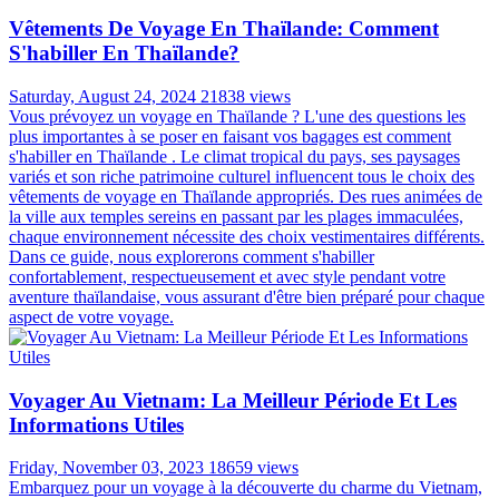
Vêtements De Voyage En Thaïlande: Comment
S'habiller En Thaïlande?
Saturday, August 24, 2024
21838 views
Vous prévoyez un voyage en Thaïlande ? L'une des questions les
plus importantes à se poser en faisant vos bagages est comment
s'habiller en Thaïlande . Le climat tropical du pays, ses paysages
variés et son riche patrimoine culturel influencent tous le choix des
vêtements de voyage en Thaïlande appropriés. Des rues animées de
la ville aux temples sereins en passant par les plages immaculées,
chaque environnement nécessite des choix vestimentaires différents.
Dans ce guide, nous explorerons comment s'habiller
confortablement, respectueusement et avec style pendant votre
aventure thaïlandaise, vous assurant d'être bien préparé pour chaque
aspect de votre voyage.
Voyager Au Vietnam: La Meilleur Période Et Les
Informations Utiles
Friday, November 03, 2023
18659 views
Embarquez pour un voyage à la découverte du charme du Vietnam,