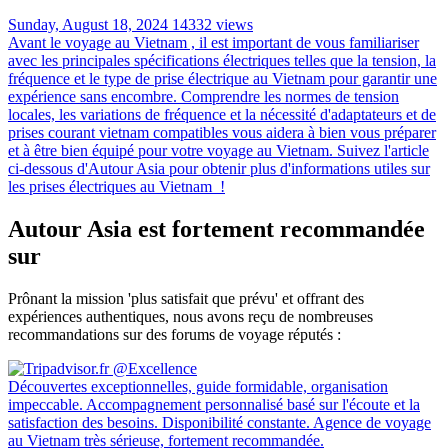
Sunday, August 18, 2024
14332 views
Avant le voyage au Vietnam , il est important de vous familiariser
avec les principales spécifications électriques telles que la tension, la
fréquence et le type de prise électrique au Vietnam pour garantir une
expérience sans encombre. Comprendre les normes de tension
locales, les variations de fréquence et la nécessité d'adaptateurs et de
prises courant vietnam compatibles vous aidera à bien vous préparer
et à être bien équipé pour votre voyage au Vietnam. Suivez l'article
ci-dessous d'Autour Asia pour obtenir plus d'informations utiles sur
les prises électriques au Vietnam !
Autour Asia est fortement recommandée
sur
Prônant la mission 'plus satisfait que prévu' et offrant des
expériences authentiques, nous avons reçu de nombreuses
recommandations sur des forums de voyage réputés :
Découvertes exceptionnelles, guide formidable, organisation
impeccable. Accompagnement personnalisé basé sur l'écoute et la
satisfaction des besoins. Disponibilité constante. Agence de voyage
au Vietnam très sérieuse, fortement recommandée.