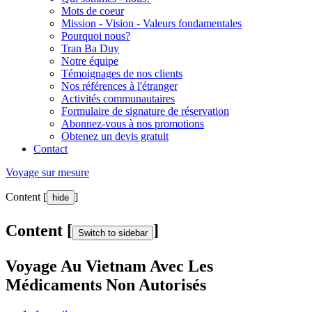
Mots de coeur
Mission - Vision - Valeurs fondamentales
Pourquoi nous?
Tran Ba Duy
Notre équipe
Témoignages de nos clients
Nos références à l'étranger
Activités communautaires
Formulaire de signature de réservation
Abonnez-vous à nos promotions
Obtenez un devis gratuit
Contact
Voyage sur mesure
Content [
]
hide
Content [
]
Switch to sidebar
Voyage Au Vietnam Avec Les
Médicaments Non Autorisés