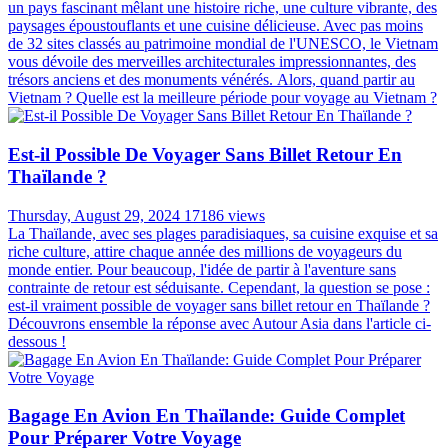
un pays fascinant mêlant une histoire riche, une culture vibrante, des
paysages époustouflants et une cuisine délicieuse. Avec pas moins
de 32 sites classés au patrimoine mondial de l'UNESCO, le Vietnam
vous dévoile des merveilles architecturales impressionnantes, des
trésors anciens et des monuments vénérés. Alors, quand partir au
Vietnam ? Quelle est la meilleure période pour voyage au Vietnam ?
Est-il Possible De Voyager Sans Billet Retour En
Thaïlande ?
Thursday, August 29, 2024
17186 views
La Thaïlande, avec ses plages paradisiaques, sa cuisine exquise et sa
riche culture, attire chaque année des millions de voyageurs du
monde entier. Pour beaucoup, l'idée de partir à l'aventure sans
contrainte de retour est séduisante. Cependant, la question se pose :
est-il vraiment possible de voyager sans billet retour en Thaïlande ?
Découvrons ensemble la réponse avec Autour Asia dans l'article ci-
dessous !
Bagage En Avion En Thaïlande: Guide Complet
Pour Préparer Votre Voyage