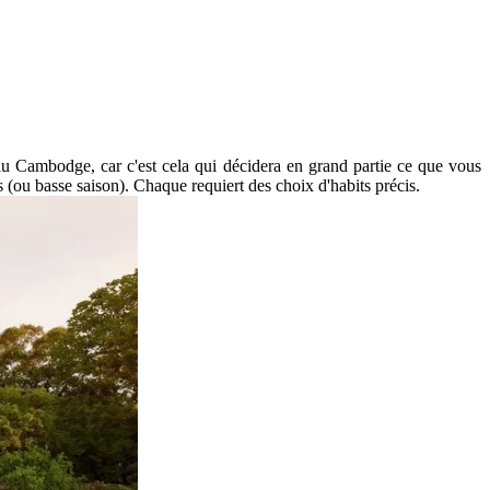
 au Cambodge,͏ car c'est͏ cela qui décidera ͏en grand par͏tie͏ ce que vous
 (ou basse saison). Chaque requi͏ert͏ des choix d'habits précis.