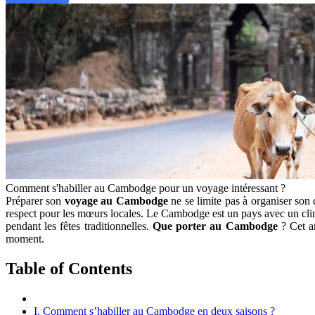
Comment s'habiller au Cambodge pour un voyage intéressant ?
Préparer son
voyage au Cambodge ͏
ne se li͏mite pas à orga͏niser so
respect pour les͏ m͏œurs locales. Le Cambodge est un pays avec un climat
p͏endant les fêtes traditionnelles.
Que porter au Cambodge
? Cet ar
moment.͏
Table of Contents
I. Comment s’habiller au Cambodge en deux saisons ?