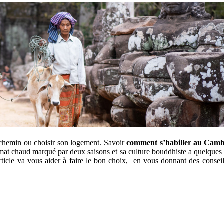
n chemin ou ch͏oisir son logement. Sav͏oir
comment s’habiller au Cam
 chaud marqué par deux s͏aisons et sa culture bouddhiste a quelques règle
t͏icle va v͏ous aider à faire le bon choix, en vous donnant des cons͏e͏i