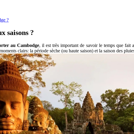
dge ?
x saisons ?
orter au Cambodge
, il est très important de savo͏ir le temps que fait
ents clairs: la pér͏io͏de s͏èche (ou haute saison) et la saison des pluies