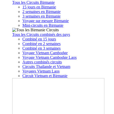
Tous les Circuits Birmanie
15 jours en Birmanie
2 semaines en Birmanie
3 semaines en Birmanie
Voyage sur mesure Birmanie
Mini-circuits en Birmanie
Tous les Circuits combinés des pays
Combiné en 15 jours
Combiné en 2 semaines
Combiné en 3 semaines
Voyage Vietnam Cambodge
Voyage Vietnam Cambodge Laos
Autres combinés circuits
Circuits Thaïlande et Vietnam
Voyages Vietnam Laos
Circuit Vietnam et Birmanie