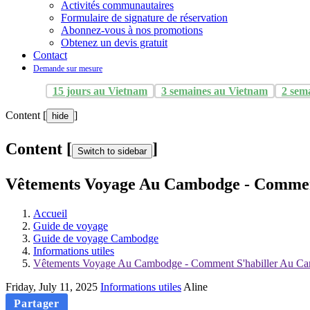
Activités communautaires
Formulaire de signature de réservation
Abonnez-vous à nos promotions
Obtenez un devis gratuit
Contact
Demande sur mesure
15 jours au Vietnam
3 semaines au Vietnam
2 sem
Content [
]
hide
Content [
]
Switch to sidebar
Vêtements Voyage Au Cambodge - Commen
Accueil
Guide de voyage
Guide de voyage Cambodge
Informations utiles
Vêtements Voyage Au Cambodge - Comment S'habiller Au C
Friday, July 11, 2025
Informations utiles
Aline
Partager