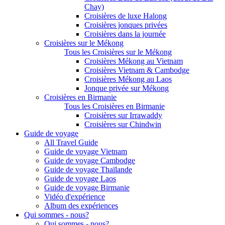
Chay)
Croisières de luxe Halong
Croisières jonques privées
Croisières dans la journée
Croisières sur le Mékong
Tous les Croisières sur le Mékong
Croisières Mékong au Vietnam
Croisières Vietnam & Cambodge
Croisières Mékong au Laos
Jonque privée sur Mékong
Croisières en Birmanie
Tous les Croisières en Birmanie
Croisières sur Irrawaddy
Croisières sur Chindwin
Guide de voyage
All Travel Guide
Guide de voyage Vietnam
Guide de voyage Cambodge
Guide de voyage Thaïlande
Guide de voyage Laos
Guide de voyage Birmanie
Vidéo d'expérience
Album des expériences
Qui sommes - nous?
Qui sommes - nous?