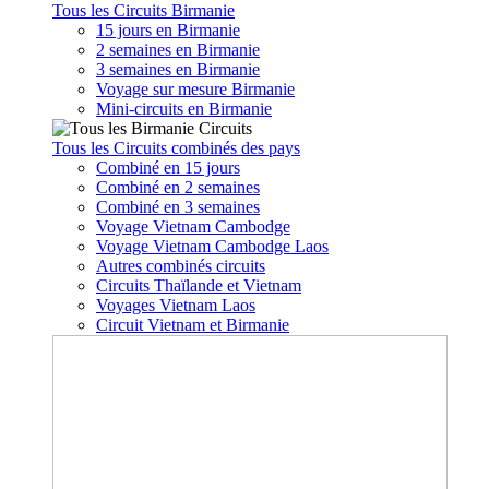
Tous les Circuits Birmanie
15 jours en Birmanie
2 semaines en Birmanie
3 semaines en Birmanie
Voyage sur mesure Birmanie
Mini-circuits en Birmanie
Tous les Circuits combinés des pays
Combiné en 15 jours
Combiné en 2 semaines
Combiné en 3 semaines
Voyage Vietnam Cambodge
Voyage Vietnam Cambodge Laos
Autres combinés circuits
Circuits Thaïlande et Vietnam
Voyages Vietnam Laos
Circuit Vietnam et Birmanie