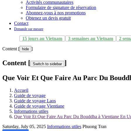
Activités communautaires
Formulaire de signature de réservation
Abonnez-vous à nos promotions
Obtenez un devis gratuit
Contact
Demande sur mesure
15 jours au Vietnam
3 semaines au Vietnam
2 sem
Content [
]
hide
Content [
]
Switch to sidebar
Que Voir Et Que Faire Au Parc Du Bouddh
Accueil
Guide de voyage
Guide de voyage Laos
Guide de voyage Vientiane
Informations utiles
Que Voir Et Que Faire Au Parc Du Bouddha à Vientiane En U
Saturday, July 05, 2025
Informations utiles
Phuong Tran