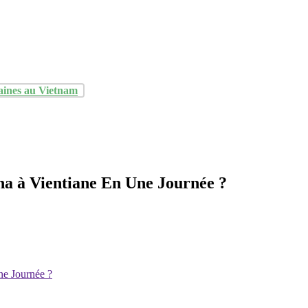
aines au Vietnam
a à Vientiane En Une Journée ?
ne Journée ?