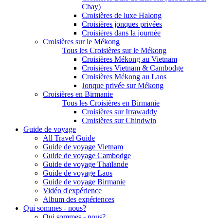
Chay)
Croisières de luxe Halong
Croisières jonques privées
Croisières dans la journée
Croisières sur le Mékong
Tous les Croisières sur le Mékong
Croisières Mékong au Vietnam
Croisières Vietnam & Cambodge
Croisières Mékong au Laos
Jonque privée sur Mékong
Croisières en Birmanie
Tous les Croisières en Birmanie
Croisières sur Irrawaddy
Croisières sur Chindwin
Guide de voyage
All Travel Guide
Guide de voyage Vietnam
Guide de voyage Cambodge
Guide de voyage Thaïlande
Guide de voyage Laos
Guide de voyage Birmanie
Vidéo d'expérience
Album des expériences
Qui sommes - nous?
Qui sommes - nous?