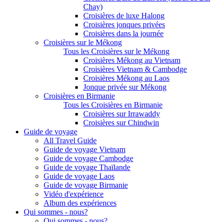
Chay)
Croisières de luxe Halong
Croisières jonques privées
Croisières dans la journée
Croisières sur le Mékong
Tous les Croisières sur le Mékong
Croisières Mékong au Vietnam
Croisières Vietnam & Cambodge
Croisières Mékong au Laos
Jonque privée sur Mékong
Croisières en Birmanie
Tous les Croisières en Birmanie
Croisières sur Irrawaddy
Croisières sur Chindwin
Guide de voyage
All Travel Guide
Guide de voyage Vietnam
Guide de voyage Cambodge
Guide de voyage Thaïlande
Guide de voyage Laos
Guide de voyage Birmanie
Vidéo d'expérience
Album des expériences
Qui sommes - nous?
Qui sommes - nous?