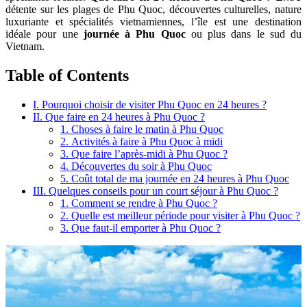
détente sur les plages de Phu Quoc, découvertes culturelles, nature
luxuriante et spécialités vietnamiennes, l’île est une destination
idéale pour une
journée à Phu Quoc
ou plus dans le sud du
Vietnam.
Table of Contents
I. Pourquoi choisir de visiter Phu Quoc en 24 heures ?
II. Que faire en 24 heures à Phu Quoc ?
1. Choses à faire le matin à Phu Quoc
2. Activités à faire à Phu Quoc à midi
3. Que faire l’après-midi à Phu Quoc ?
4. Découvertes du soir à Phu Quoc
5. Coût total de ma journée en 24 heures à Phu Quoc
III. Quelques conseils pour un court séjour à Phu Quoc ?
1. Comment se rendre à Phu Quoc ?
2. Quelle est meilleur période pour visiter à Phu Quoc ?
3. Que faut-il emporter à Phu Quoc ?