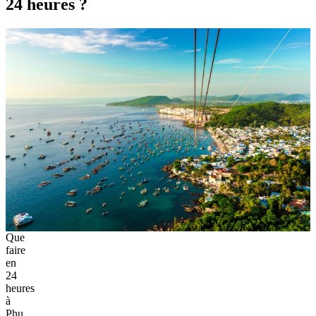
24 heures
?
Que
faire
en
24
heures
à
Phu