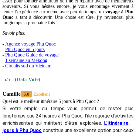
assez pour tomber amoureux de l’île et repartir avec de meilleureux
souvenirs. Si vous hésitez encore, je vous encourage vivement à
tenter l’expérience car même avec peu de temps, un
voyage à Phu
Quoc
a tant à découvrir. Une chose est sûre, j’y reviendrai plus
longtemps la prochaine fois !
Savoir plus:
-
Agence voyage Phu Quoc
-
Phu Quoc en 5 jours
-
Phu Quoc Guide de voyage
-
1 semaine au Mekong
-
Circuits sud du Vietnam
5/5 - (1045 Vote)
Camille
5.0
Excellent
Quel est le meilleur itinéraire 5 jours à Phu Quoc ?
Si votre emploi du temps vous permet de rester plus
longtemps que 24 heures à Phu Quoc, l’île regorge d’activités
enrichissantes qui méritent d’être explorées.
L'itinéraire 5
jours à Phu Quoc
constitue une excellente option pour ceux