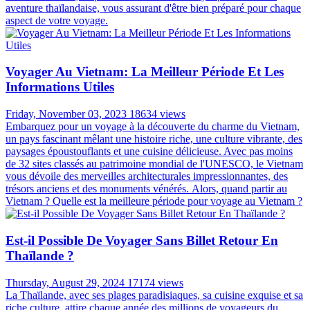
aventure thaïlandaise, vous assurant d'être bien préparé pour chaque
aspect de votre voyage.
Voyager Au Vietnam: La Meilleur Période Et Les
Informations Utiles
Friday, November 03, 2023
18634 views
Embarquez pour un voyage à la découverte du charme du Vietnam,
un pays fascinant mêlant une histoire riche, une culture vibrante, des
paysages époustouflants et une cuisine délicieuse. Avec pas moins
de 32 sites classés au patrimoine mondial de l'UNESCO, le Vietnam
vous dévoile des merveilles architecturales impressionnantes, des
trésors anciens et des monuments vénérés. Alors, quand partir au
Vietnam ? Quelle est la meilleure période pour voyage au Vietnam ?
Est-il Possible De Voyager Sans Billet Retour En
Thaïlande ?
Thursday, August 29, 2024
17174 views
La Thaïlande, avec ses plages paradisiaques, sa cuisine exquise et sa
riche culture, attire chaque année des millions de voyageurs du