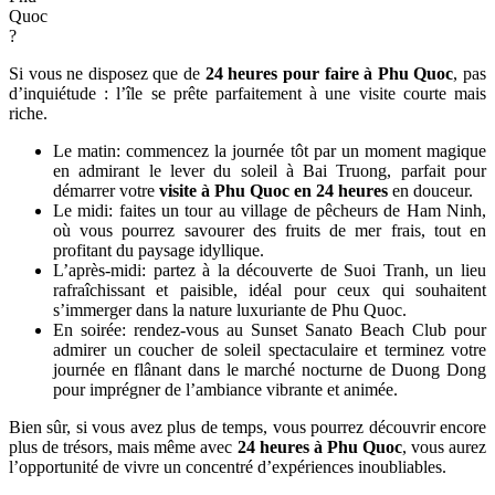
Quoc
?
Si vous ne disposez que de
24 heures pour faire à Phu Quoc
, pas
d’inquiétude : l’île se prête parfaitement à une visite courte mais
riche.
Le matin: commencez la journée tôt par un moment magique
en admirant le lever du soleil à Bai Truong, parfait pour
démarrer votre
visite à Phu Quoc en 24 heures
en douceur.
Le midi: faites un tour au village de pêcheurs de Ham Ninh,
où vous pourrez savourer des fruits de mer frais, tout en
profitant du paysage idyllique.
L’après-midi: partez à la découverte de Suoi Tranh, un lieu
rafraîchissant et paisible, idéal pour ceux qui souhaitent
s’immerger dans la nature luxuriante de Phu Quoc.
En soirée: rendez-vous au Sunset Sanato Beach Club pour
admirer un coucher de soleil spectaculaire et terminez votre
journée en flânant dans le marché nocturne de Duong Dong
pour imprégner de l’ambiance vibrante et animée.
Bien sûr, si vous avez plus de temps, vous pourrez découvrir encore
plus de trésors, mais même avec
24 heures à Phu Quoc
, vous aurez
l’opportunité de vivre un concentré d’expériences inoubliables.