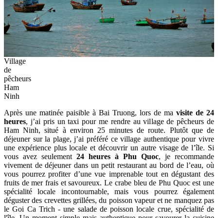
Village
de
pêcheurs
Ham
Ninh
Après une matinée paisible à Bai Truong, lors de ma
visite de 24
heures
, j’ai pris un taxi pour me rendre au village de pêcheurs de
Ham Ninh, situé à environ 25 minutes de route. Plutôt que de
déjeuner sur la plage, j’ai préféré ce village authentique pour vivre
une expérience plus locale et découvrir un autre visage de l’île. Si
vous avez seulement
24 heures à Phu Quoc
, je recommande
vivement de déjeuner dans un petit restaurant au bord de l’eau, où
vous pourrez profiter d’une vue imprenable tout en dégustant des
fruits de mer frais et savoureux. Le crabe bleu de Phu Quoc est une
spécialité locale incontournable, mais vous pourrez également
déguster des crevettes grillées, du poisson vapeur et ne manquez pas
le Goi Ca Trich - une salade de poisson locale crue, spécialité de
l'île. Un moment simple mais authentique pour savourer la cuisine