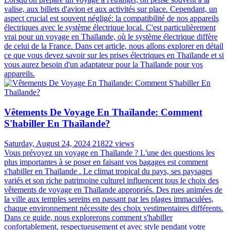
valise, aux billets d'avion et aux activités sur place. Cependant, un
aspect crucial est souvent négligé: la compatibilité de nos appareils
électriques avec le système électrique local. C'est particulièrement
vrai pour un voyage en Thaïlande, où le système électrique diffère
de celui de la France. Dans cet article, nous allons explorer en détail
ce que vous devez savoir sur les prises électriques en Thaïlande et si
vous aurez besoin d'un adaptateur pour la Thaïlande pour vos
appareils.
Vêtements De Voyage En Thaïlande: Comment
S'habiller En Thaïlande?
Saturday, August 24, 2024
21822 views
Vous prévoyez un voyage en Thaïlande ? L'une des questions les
plus importantes à se poser en faisant vos bagages est comment
s'habiller en Thaïlande . Le climat tropical du pays, ses paysages
variés et son riche patrimoine culturel influencent tous le choix des
vêtements de voyage en Thaïlande appropriés. Des rues animées de
la ville aux temples sereins en passant par les plages immaculées,
chaque environnement nécessite des choix vestimentaires différents.
Dans ce guide, nous explorerons comment s'habiller
confortablement, respectueusement et avec style pendant votre