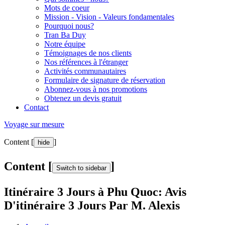
Mots de coeur
Mission - Vision - Valeurs fondamentales
Pourquoi nous?
Tran Ba Duy
Notre équipe
Témoignages de nos clients
Nos références à l'étranger
Activités communautaires
Formulaire de signature de réservation
Abonnez-vous à nos promotions
Obtenez un devis gratuit
Contact
Voyage sur mesure
Content [
]
hide
Content [
]
Switch to sidebar
Itinéraire 3 Jours à Phu Quoc: Avis
D'itinéraire 3 Jours Par M. Alexis