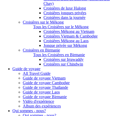
Chay)
Croisières de luxe Halong
Croisières jonques privées
Croisières dans la journée
Croisières sur le Mékong
Tous les Croisières sur le Mékong
Croisières Mékong au Vietnam
Croisières Vietnam & Cambodge
Croisières Mékong au Laos
Jonque privée sur Mékong
Croisières en Birmanie
Tous les Croisières en Birmanie
Croisières sur Irrawaddy
Croisières sur Chindwin
Guide de voyage
All Travel Guide
Guide de voyage Vietnam
Guide de voyage Cambodge
Guide de voyage Thaïlande
Guide de voyage Laos
Guide de voyage Birmanie
Vidéo d'expérience
Album des expériences
Qui sommes - nous?
Qui sommes - nous?