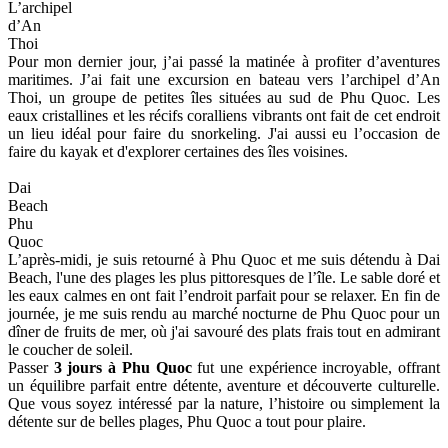
Suoi
Tranh
Ensuite, j'ai visité les
chutes d'eau de Suoi Tranh
, où j'ai pris un
bain rafraîchissant dans les piscines naturelles. Plus tard, j'ai exploré
la prison de Phu Quoc (prison de la noix de coco), un site historique
qui raconte l’histoire de l’île pendant la guerre. Ce fut une
expérience émouvante et puissante qui m’a permis de mieux
comprendre le passé de Phu Quoc.
Pour finir la journée, je me suis rendu au temple Ho Quoc, perché
sur une colline avec des vues panoramiques sur l’océan. C'était un
endroit paisible pour se détendre et regarder le coucher de soleil.
3. Jour 3: Aventures maritimes et détente