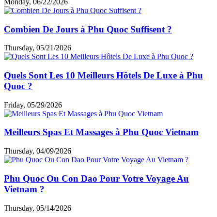
des récifs coralliens vibrants idéaux pour la plongée et le
snorkeling. La combinaison de plages, de nature, de culture et
d'histoire fait de
Phu Quoc
une destination qui a quelque
chose à offrir à tout le monde
Minasa Callie
5.0
Excellent
Phu Quoc est-il une bonne destination pour les familles ?
Phu Quoc
est une excellente destination pour les familles,
offrant un parfait mélange de détente et d'aventure. Ses
plages tranquilles avec des eaux peu profondes sont idéales
pour que les enfants puissent s'amuser en toute sécurité.
L'île propose également de nombreuses activités en plein air
telles que la randonnée, la baignade dans les chutes d'eau et
l'exploration des îles environnantes, ce qui en fait une
destination amusante et engageante pour tous les âges. Les
familles peuvent également découvrir la culture locale et
l’histoire en visitant des villages de pêcheurs traditionnels et
des sites historiques. L’atmosphère paisible, combinée à des
hébergements adaptés aux familles, garantit des vacances
sans stress et agréables pour tous.