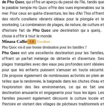
En suivant ces conseils, vous vous assurerez que votre visite de
3
jours à Phu Quoc
soit agréable et remplie de découvertes
inoubliables !
En conclusion, mon voyage de
3 jours à Phu Quoc
avec Autour
Asia a été un voyage inoubliable, rempli de découvertes incroyables,
de moments de détente et d’aventures excitantes. L’île offre une
variété d’activités permettant de profiter pleinement de son charme
unique, de ses paysages à couper le souffle et de sa culture
authentique. Si vous prévoyez de
passer
3 jours à Phu Quoc
, je
recommande vivement cette destination. C’est l’endroit idéal pour
une escapade courte qui combine relaxation et exploration !
Voici l’avis de M. Alexis concernant itinéraire de
3 jours à Phu
Quoc
. Si vous avez des questions ou souhaitez être accompagné
dans votre voyage en Asie du Sud-Est, n’hésitez pas à contacter
Autour Asia,
Agence de voyage locale francophone au
Vietnam
pour obtenir une réponse rapide de nos conseillers et
conseillères.
En savoir plus:
>
Phu Quoc Guide de voyage
> Top 10 des
meilleurs resorts à Phu Quoc
>
Circuits Sud du Vietnam
>
Voyage sur mesure Vietnam
5/5 - (1008 Vote)