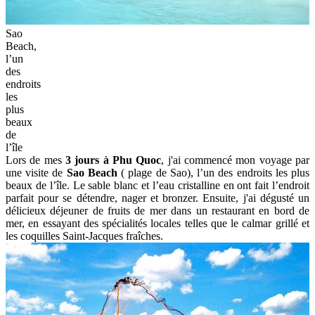
Sao
Beach,
l’un
des
endroits
les
plus
beaux
de
l’île
Lors de mes
3 jours à Phu Quoc
, j'ai commencé mon voyage par
une visite de
Sao Beach
( plage de Sao), l’un des endroits les plus
beaux de l’île. Le sable blanc et l’eau cristalline en ont fait l’endroit
parfait pour se détendre, nager et bronzer. Ensuite, j'ai dégusté un
délicieux déjeuner de fruits de mer dans un restaurant en bord de
mer, en essayant des spécialités locales telles que le calmar grillé et
les coquilles Saint-Jacques fraîches.