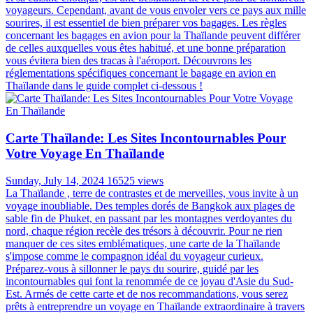
variés et son riche patrimoine culturel influencent tous le choix des
vêtements de voyage en Thaïlande appropriés. Des rues animées de
la ville aux temples sereins en passant par les plages immaculées,
chaque environnement nécessite des choix vestimentaires différents.
Dans ce guide, nous explorerons comment s'habiller
confortablement, respectueusement et avec style pendant votre
aventure thaïlandaise, vous assurant d'être bien préparé pour chaque
aspect de votre voyage.
Voyager Au Vietnam: La Meilleur Période Et Les
Informations Utiles
Friday, November 03, 2023
18627 views
Embarquez pour un voyage à la découverte du charme du Vietnam,
un pays fascinant mêlant une histoire riche, une culture vibrante, des
paysages époustouflants et une cuisine délicieuse. Avec pas moins
de 32 sites classés au patrimoine mondial de l'UNESCO, le Vietnam
vous dévoile des merveilles architecturales impressionnantes, des
trésors anciens et des monuments vénérés. Alors, quand partir au
Vietnam ? Quelle est la meilleure période pour voyage au Vietnam ?