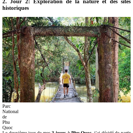
2. Jour 2: Exploration de la nature et des sites
historiques
Parc
National
de
Phu
Quoc
Le deuxième jour de mes
3 jours à Phu Quoc
, j’ai décidé de partir