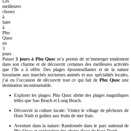
Les
meilleures
choses
à
faire
à
Phu
Quoc
en
3
jours
Passer
3 jours à Phu Quoc
m’a permis de m’immerger totalement
dans son charme et de découvrir certaines des meilleures activités
que l’île a à offrir. Des plages époustouflantes et de la nature
luxuriante aux marchés nocturnes animés et aux spécialités locales,
j’ai eu l’occasion de découvrir tout ce qui fait de
Phu Quoc
une
destination incontournable.
Explorer les plages: Phu Quoc abrite des plages magnifiques
telles que Sao Beach et Long Beach.
Découvrir la culture locale: Visitez le village de pêcheurs de
Ham Ninh et goûtez aux fruits de mer frais.
Aventure dans la nature: Randonnée dans le parc national de
Phu Quoc et exploration des chutes d'eau de Suoi Tranh.