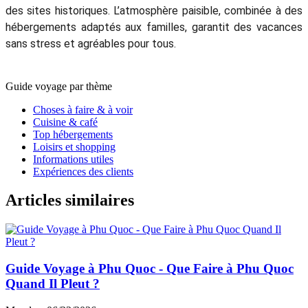
Anna Bernard
5.0
Excellent
Quelles sont les attractions incontournables à Phu Quoc ?
Que faire à Phu Quoc
?
Phu Quoc
offre une gamme
d'attractions incontournables qui mettent en valeur sa
beauté naturelle et son patrimoine culturel. Les plages
immaculées de l'île, avec leurs eaux cristallines, sont
parfaites pour la détente et les activités nautiques, tandis
que le Parc National verdoyant invite les passionnés de
nature à explorer sa faune diversifiée et ses sentiers de
randonnée. Les visiteurs peuvent se rafraîchir aux
chutes
d'eau de Suoi Tranh
ou s'immerger dans la culture locale en
visitant les villages de pêcheurs traditionnels pour déguster
des fruits de mer frais et profiter des vues pittoresques sur
les bateaux. Les amateurs d'histoire apprécieront la
prison
de Phu Quoc
, qui offre un aperçu du passé de l'île, tandis que
le paisible temple Ho Quoc offre des vues imprenables sur la
mer. Pour ceux en quête d'aventure, les îles d'An Thoi offrent