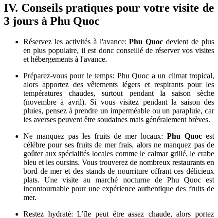
L’archipel
d’An
Thoi
Pour mon dernier jour, j’ai passé la matinée à profiter d’aventures
maritimes. J’ai fait une excursion en bateau vers l’archipel d’An
Thoi, un groupe de petites îles situées au sud de Phu Quoc. Les
eaux cristallines et les récifs coralliens vibrants ont fait de cet endroit
un lieu idéal pour faire du snorkeling. J'ai aussi eu l’occasion de
faire du kayak et d'explorer certaines des îles voisines.