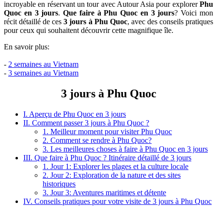
incroyable en réservant un tour avec Autour Asia pour explorer
Phu
Quoc en 3 jours
.
Que faire à Phu Quoc en 3 jours
? Voici mon
récit détaillé de ces
3 jours à Phu Quoc
, avec des conseils pratiques
pour ceux qui souhaitent découvrir cette magnifique île.
En savoir plus:
-
2 semaines au Vietnam
-
3 semaines au Vietnam
3 jours à Phu Quoc
I. Aperçu de Phu Quoc en 3 jours
II. Comment passer 3 jours à Phu Quoc ?
1. Meilleur moment pour visiter Phu Quoc
2. Comment se rendre à Phu Quoc?
3. Les meilleures choses à faire à Phu Quoc en 3 jours
III. Que faire à Phu Quoc ? Itinéraire détaillé de 3 jours
1. Jour 1: Explorer les plages et la culture locale
2. Jour 2: Exploration de la nature et des sites
historiques
3. Jour 3: Aventures maritimes et détente
IV. Conseils pratiques pour votre visite de 3 jours à Phu Quoc