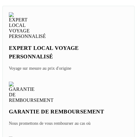
Guide voyage par thème
Choses à faire & à voir
Cuisine & café
Top hébergements
Loisirs et shopping
Informations utiles
Expériences des clients
Articles similaires
Guide Voyage à Phu Quoc - Que Faire à Phu Quoc
Quand Il Pleut ?
Monday, 06/22/2026
Combien De Jours à Phu Quoc Suffisent ?