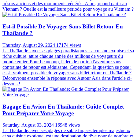
Faut-il Un Adaptateur électrique Pour Voyager En
Thaïlande ?
Wednesday, August 28, 2024
32434 views
Lorsqu'on prépare un voyage à l'étranger, on pense souvent à la
valise, aux billets d'avion et aux activités sur place. Cependant, un
aspect crucial est souvent négligé: la compatibilité de nos appareils
électriques avec le système électrique local. C'est particulièrement
vrai pour un voyage en Thaïlande, où le système électrique diffère
de celui de la France. Dans cet article, nous allons explorer en détail
ce que vous devez savoir sur les prises électriques en Thaïlande et si
vous aurez besoin d'un adaptateur pour la Thaïlande pour vos
appareils.
Vêtements De Voyage En Thaïlande: Comment
S'habiller En Thaïlande?
Saturday, August 24, 2024
21820 views
Vous prévoyez un voyage en Thaïlande ? L'une des questions les
plus importantes à se poser en faisant vos bagages est comment
s'habiller en Thaïlande . Le climat tropical du pays, ses paysages