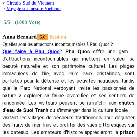
Réservez les activités à l'avance:
Phu Quoc
devient de plus
en plus populaire, il est donc conseillé de réserver vos visites
et hébergements à l'avance.
Préparez-vous pour le temps: Phu Quoc a un climat tropical,
alors apportez des vêtements légers et respirants pour les
températures chaudes, surtout pendant la saison sèche
(novembre à avril). Si vous visitez pendant la saison des
pluies, pensez à prendre un imperméable ou un parapluie, car
les averses peuvent être soudaines mais généralement brèves.
Ne manquez pas les fruits de mer locaux:
Phu Quoc
est
célèbre pour ses fruits de mer frais, alors ne manquez pas de
goûter aux spécialités locales comme le calmar grillé, le crabe
bleu et les oursins. Vous trouverez de nombreux restaurants en
bord de mer et des stands de nourriture offrant ces délicieux
plats. Une visite au marché nocturne de Phu Quoc est
incontournable pour une expérience authentique des fruits de
mer.
Restez hydraté: L’île peut être assez chaude, alors portez
toujours une bouteille d’eau pour rester hydraté, surtout lors
de vos explorations en plein air. De nombreux cafés et
restaurants proposent de l'eau de coco fraîche, ce qui est à la
fois rafraîchissant et hydratant.