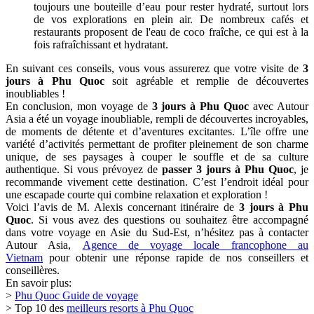
Dai
Beach
Phu
Quoc
L’après-midi, je suis retourné à Phu Quoc et me suis détendu à Dai
Beach, l'une des plages les plus pittoresques de l’île. Le sable doré et
les eaux calmes en ont fait l’endroit parfait pour se relaxer. En fin de
journée, je me suis rendu au marché nocturne de Phu Quoc pour un
dîner de fruits de mer, où j'ai savouré des plats frais tout en admirant
le coucher de soleil.
Passer
3 jours à Phu Quoc
fut une expérience incroyable, offrant
un équilibre parfait entre détente, aventure et découverte culturelle.
Que vous soyez intéressé par la nature, l’histoire ou simplement la
détente sur de belles plages, Phu Quoc a tout pour plaire.
IV. Conseils pratiques pour votre visite de
3 jours à Phu Quoc