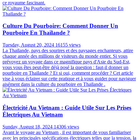
Est-il Possible De Voyager Sans Billet Retour En
Thaïlande ?
Thursday, August 29, 2024
17174 views
La Thaïlande, avec ses plages paradisiaques, sa cuisine exquise et sa
riche culture, attire chaque année des millions de voyageurs du
monde entier. Pour beaucoup, l'idée de partir à l'aventure sans
contrainte de retour est séduisante. Cependant, la question se pose :
est-il vraiment possible de voyager sans billet retour en Thaïlande ?
Découvrons ensemble la réponse avec Autour Asia dans l'article ci-
dessous !
Bagage En Avion En Thaïlande: Guide Complet
Pour Préparer Votre Voyage
Saturday, August 03, 2024
16948 views
La Thaïlande, avec ses plages de sable fin, ses temples majestueux
et sa cuisine exotique, est une destination de rêve pour de nombreux
voyageurs. Cependant, avant de vous envoler vers ce pays aux mille
sourires, il est essentiel de bien préparer vos bagages. Les règles
concernant les bagages en avion pour la Thaïlande peuvent différer
de celles auxquelles vous êtes habitué, et une bonne préparation