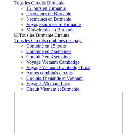
Tous les Circuits Birmanie
15 jours en Birmanie
2 semaines en Birmanie
3 semaines en Birmanie
Voyage sur mesure Birmanie
Mini-circuits en Birmanie
Tous les Circuits combinés des pays
Combiné en 15 jours
Combiné en 2 semaines
Combiné en 3 semaines
Voyage Vietnam Cambodge
Voyage Vietnam Cambodge Laos
Autres combinés circuits
Circuits Thaïlande et Vietnam
Voyages Vietnam Laos
Circuit Vietnam et Birmanie