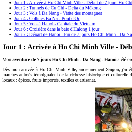
Jour 1 : Arrivée à Ho Chi Minh Ville - Début de 7 jours Ho C
Jour 2 : Tunnels de Cu Chi - Delta du Mékong​
Jour 3 : Vols à Da Nang - Visite des montagnes
Jour 4 : Collines Ba Na - Pont d'Or​
Jour 5 : Vols à Hanoi - Capitale du Vietnam
Jour 6 : Croisière dans la baie d'Halong​ 1 jour
Jour 7 : Départ de Hanoi - Fin de 7 jours Ho Chi Minh - Da N
Jour 1 : Arrivée à Ho Chi Minh Ville - Dé
Mon
aventure de 7 jours Ho Chi Minh - Da Nang - Hanoi
a été or
Dès mon arrivée à Ho Chi Minh Ville, anciennement Saigon, j'ai ét
marchés animés témoignaient de la richesse historique et culturelle
locaux : épices, fruits importés, textiles et artisanat.