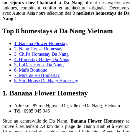
ou séjours chez l'habitant à Da Nang
offrent des expériences
uniques, combinant confort et architecture originale. Découvrez
avec Autour Asia notre sélection des
8 meilleurs
homestays de Da
Nang
!
Top 8 homestays à Da Nang Vietnam
1. Banana Flower Homestay
2. Nang House Homestay
3. ChiPa Homestay Da Nang
4. Homestay Halley Da Nang
5. LaDa's House Da Nang
6. Mai's Boutique
7. Mira de sol Homestay
8. Siro House Da Nang Homestay
1. Banana Flower Homestay
Adresse : 85 rue Nguyen Du, ville de Da Nang, Vietnam
Tél : 0985 945 946
Situé au centre-ville de Da Nang,
Banana Flower Homestay
se
trouve à seulement 2,4 km de la plage de Thanh Binh et à environ
15 minutes à pied du centre commercial Indochina Riverside. Les