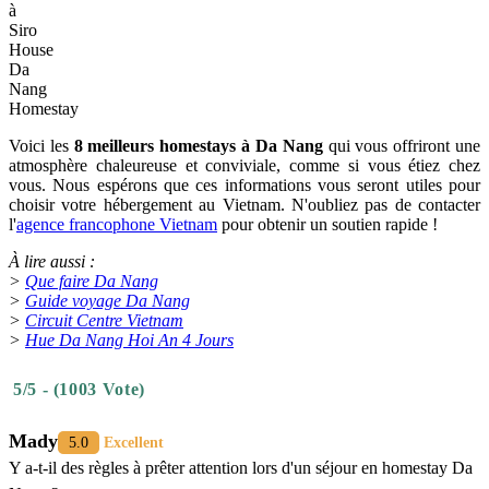
à
Siro
House
Da
Nang
Homestay
Voici les
8 meilleurs homestays à Da Nang
qui vous offriront une
atmosphère chaleureuse et conviviale, comme si vous étiez chez
vous. Nous espérons que ces informations vous seront utiles pour
choisir votre hébergement au Vietnam. N'oubliez pas de contacter
l'
agence francophone Vietnam
pour obtenir un soutien rapide !
À lire aussi :
>
Que faire Da Nang
>
Guide voyage Da Nang
>
Circuit Centre Vietnam
>
Hue Da Nang Hoi An 4 Jours
5/5 - (1003 Vote)
Mady
5.0
Excellent
Y a-t-il des règles à prêter attention lors d'un séjour en homestay Da