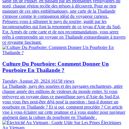
sable fin de Phuket, en passant par les montagnes verdoyantes du
nord, chaque région recèle des trésors à découvrir. Pour ne rien
manquer de ces sites emblématiques, une carte de la Thaïlande
s'impose comme le compagnon idéal du voyageur curieux.
Préparez-vous à sillonner le pays du sourire, guidé par les
incontournables qui font la renommée de ce joyau d'Asie du Sud-
Est. Armés de cette carte et de nos recommandations, vous serez
prêts à entreprendre un voyage en Thaïlande extraordinaire à travers
ce royaume fascinant.
Culture Du Pourboire: Comment Donner Un
Pourboire En Thaïlande ?
Tuesday, August 20, 2024
16158 views
La Thaïlande, pays des sourires et des paysages enchanteurs, attire
chaque année des millions de visiteurs du monde entier. Si vous
prévoyez un voyage dans ce magnifique pays d'Asie du Sud-Est,
vous vous êtes peut-être déjà posé la question : faut-il donner un
pourboire en Thaïlande ? Et si oui, comment procéder ? Cet article
vise à vous éclairer sur cette pratique et à vous guider pour naviguer
aisément dans la culture du pourboire en Thaïlande .