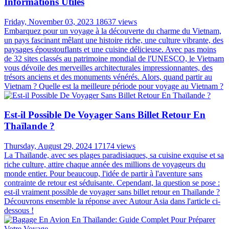
Informations Utiles
Friday, November 03, 2023
18637 views
Embarquez pour un voyage à la découverte du charme du Vietnam,
un pays fascinant mêlant une histoire riche, une culture vibrante, des
paysages époustouflants et une cuisine délicieuse. Avec pas moins
de 32 sites classés au patrimoine mondial de l'UNESCO, le Vietnam
vous dévoile des merveilles architecturales impressionnantes, des
trésors anciens et des monuments vénérés. Alors, quand partir au
Vietnam ? Quelle est la meilleure période pour voyage au Vietnam ?
Est-il Possible De Voyager Sans Billet Retour En
Thaïlande ?
Thursday, August 29, 2024
17174 views
La Thaïlande, avec ses plages paradisiaques, sa cuisine exquise et sa
riche culture, attire chaque année des millions de voyageurs du
monde entier. Pour beaucoup, l'idée de partir à l'aventure sans
contrainte de retour est séduisante. Cependant, la question se pose :
est-il vraiment possible de voyager sans billet retour en Thaïlande ?
Découvrons ensemble la réponse avec Autour Asia dans l'article ci-
dessous !