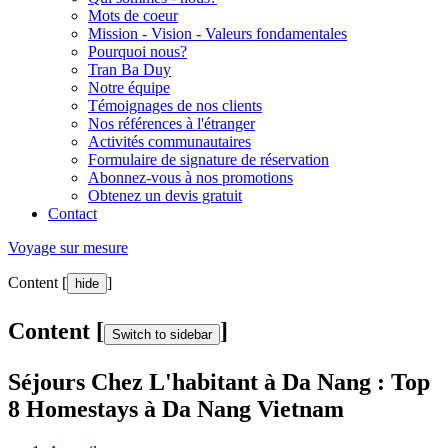
Mots de coeur
Mission - Vision - Valeurs fondamentales
Pourquoi nous?
Tran Ba Duy
Notre équipe
Témoignages de nos clients
Nos références à l'étranger
Activités communautaires
Formulaire de signature de réservation
Abonnez-vous à nos promotions
Obtenez un devis gratuit
Contact
Voyage sur mesure
Content [
]
hide
Content [
]
Switch to sidebar
Séjours Chez L'habitant à Da Nang : Top
8 Homestays à Da Nang Vietnam