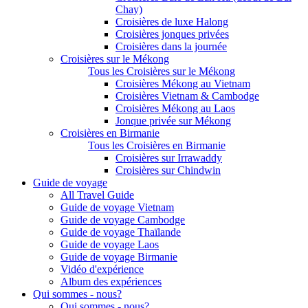
Chay)
Croisières de luxe Halong
Croisières jonques privées
Croisières dans la journée
Croisières sur le Mékong
Tous les Croisières sur le Mékong
Croisières Mékong au Vietnam
Croisières Vietnam & Cambodge
Croisières Mékong au Laos
Jonque privée sur Mékong
Croisières en Birmanie
Tous les Croisières en Birmanie
Croisières sur Irrawaddy
Croisières sur Chindwin
Guide de voyage
All Travel Guide
Guide de voyage Vietnam
Guide de voyage Cambodge
Guide de voyage Thaïlande
Guide de voyage Laos
Guide de voyage Birmanie
Vidéo d'expérience
Album des expériences
Qui sommes - nous?
Qui sommes - nous?