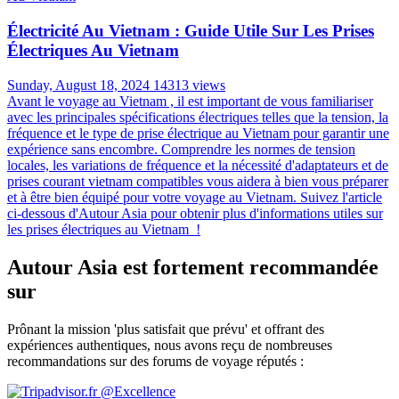
Électricité Au Vietnam : Guide Utile Sur Les Prises
Électriques Au Vietnam
Sunday, August 18, 2024
14313 views
Avant le voyage au Vietnam , il est important de vous familiariser
avec les principales spécifications électriques telles que la tension, la
fréquence et le type de prise électrique au Vietnam pour garantir une
expérience sans encombre. Comprendre les normes de tension
locales, les variations de fréquence et la nécessité d'adaptateurs et de
prises courant vietnam compatibles vous aidera à bien vous préparer
et à être bien équipé pour votre voyage au Vietnam. Suivez l'article
ci-dessous d'Autour Asia pour obtenir plus d'informations utiles sur
les prises électriques au Vietnam !
Autour Asia est fortement recommandée
sur
Prônant la mission 'plus satisfait que prévu' et offrant des
expériences authentiques, nous avons reçu de nombreuses
recommandations sur des forums de voyage réputés :