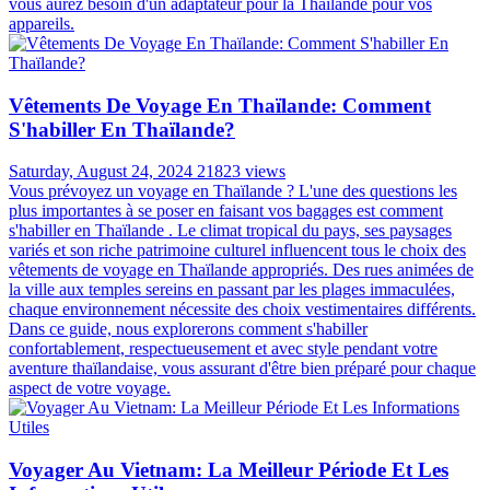
vous aurez besoin d'un adaptateur pour la Thaïlande pour vos
appareils.
Vêtements De Voyage En Thaïlande: Comment
S'habiller En Thaïlande?
Saturday, August 24, 2024
21823 views
Vous prévoyez un voyage en Thaïlande ? L'une des questions les
plus importantes à se poser en faisant vos bagages est comment
s'habiller en Thaïlande . Le climat tropical du pays, ses paysages
variés et son riche patrimoine culturel influencent tous le choix des
vêtements de voyage en Thaïlande appropriés. Des rues animées de
la ville aux temples sereins en passant par les plages immaculées,
chaque environnement nécessite des choix vestimentaires différents.
Dans ce guide, nous explorerons comment s'habiller
confortablement, respectueusement et avec style pendant votre
aventure thaïlandaise, vous assurant d'être bien préparé pour chaque
aspect de votre voyage.
Voyager Au Vietnam: La Meilleur Période Et Les