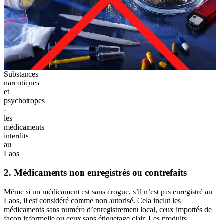
Substances
narcotiques
et
psychotropes
-
les
médicaments
interdits
au
Laos
2. Médicaments non enregistrés ou contrefaits
Même‎ si un médicament‎ est sans drogue,‎ s’il n’est pas‎ enregistré au
Laos,‎ il est considéré comme‎ non autorisé. Cela‎ inclut les
médicaments sans‎ numéro d’enregistrement‎ local, ceux importés‎ de
façon‎ informelle ou ceux‎ sans étiquetage clair.‎ Les produits