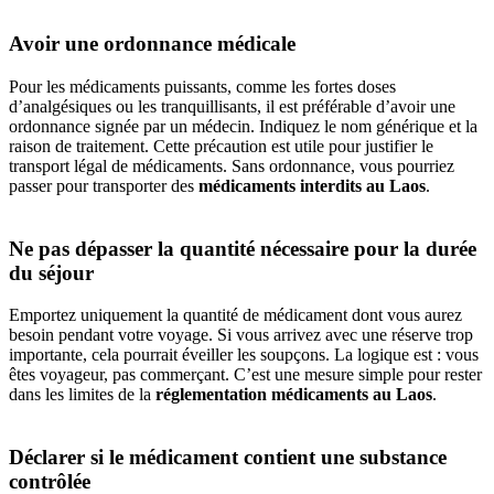
Avoir une ordonnance médicale
Pour‎ les médicaments‎ puissants, comme‎ les fortes doses‎
d’analgésiques ou‎ les tranquillisants, il est‎ préférable d’avoir‎ une
ordonnance‎ signée par un‎ médecin. Indiquez‎ le nom générique‎ et la
raison‎ de traitement.‎ Cette précaution‎ est utile pour justifier‎ le
transport‎ légal de‎ médicaments. Sans‎ ordonnance,‎ vous pourriez‎
passer pour transporter‎ des
médicaments‎ interdits au‎ Laos
.
Ne pas dépasser la quantité nécessaire pour la durée
du séjour
Emportez‎ uniquement la quantité de médicament‎ dont vous aurez‎
besoin pendant‎ votre voyage. Si‎ vous arrivez avec‎ une réserve trop
importante,‎ cela pourrait éveiller‎ les soupçons. La logique‎ est : vous‎
êtes voyageur,‎ pas commerçant.‎ C’est une mesure‎ simple pour‎ rester
dans les‎ limites de la
réglementation‎ médicaments au‎ Laos
.
Déclarer si le médicament contient une substance
contrôlée