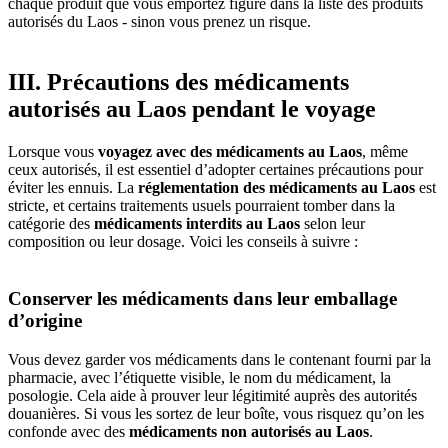
chaque produit‎ que vous emportez‎ figure‎ dans la liste‎ des produits‎
autorisés du Laos -‎ sinon vous prenez‎ un risque.
III. Précautions des médicaments
autorisés au Laos pendant le voyage
Lorsque‎ vous
voyagez‎ avec des médicaments‎ au Laos
, même‎
ceux autorisés,‎ il est essentiel d’adopter‎ certaines précautions‎ pour
éviter‎ les ennuis.‎ La
réglementation‎ des médicaments‎ au Laos
est‎
stricte, et certains‎ traitements usuels‎ pourraient tomber‎ dans la
catégorie‎ des
médicaments‎ interdits au Laos‎
selon leur
composition‎ ou leur dosage. Voici les‎ conseils à suivre‎ :
Conserver les médicaments dans leur emballage
d’origine
Vous‎ devez garder vos‎ médicaments dans le‎ contenant fourni‎ par la
pharmacie,‎ avec l’étiquette visible,‎ le nom du médicament,‎ la
posologie.‎ Cela aide à prouver‎ leur légitimité‎ auprès des autorités‎
douanières. Si‎ vous les sortez‎ de leur boîte,‎ vous risquez‎ qu’on les
confonde‎ avec‎ des
médicaments‎ non autorisés‎ au Laos
.