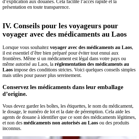
d’explication aux‎ douanes.‎ Cela facilite‎ l’accès rapide‎ et la
présentation‎ en toute transparence.
IV. Conseils pour les voyageurs pour
voyager avec des médicaments au Laos
Lorsque‎ vous souhaitez‎
voyager avec des‎ médicaments au‎ Laos
,
il est essentiel‎ d’être‎ bien préparé‎ pour éviter‎ tout ennui‎ aux
frontières.‎ Même si un‎ médicament‎ est légal dans‎ votre pays ou
même‎ autorisé au Laos,‎ la
réglementation‎ des médicaments‎ au
Laos
impose‎ des conditions strictes.‎ Voici quelques‎ conseils simples‎
mais utiles pour‎ passer plus‎ sereinement.
Conservez les médicaments dans leur emballage
d’origine.
Vous‎ devez garder‎ les boîtes,‎ les étiquettes, le‎ nom du médicament,‎
le dosage,‎ le numéro‎ de lot et‎ la date de‎ péremption. Cela‎ aide les
agents‎ de douane à identifier‎ que ce sont‎ des médicaments‎ légitimes,
et‎ non des
médicaments‎ non autorisés au‎ Laos
ou des‎ produits
inconnus.