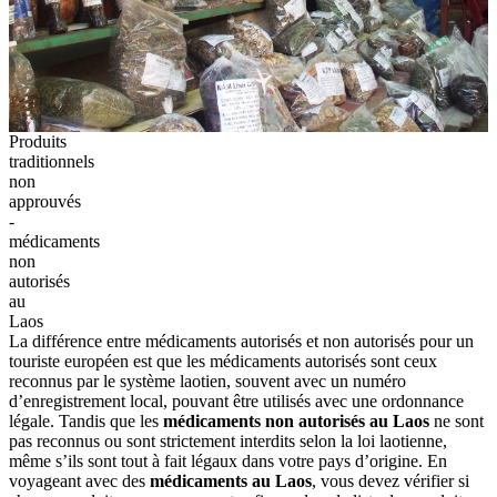
Produits
traditionnels
non
approuvés
-
médicaments
non
autorisés
au
Laos
La différence‎‎ entre médicaments‎‎ autorisés et non‎ autorisés‎ pour‎ un
touriste européen‎ est que les‎ médicaments autorisés‎ sont‎ ceux
reconnus‎‎ par le système‎ laotien,‎ souvent avec‎ un‎ numéro
d’enregistrement‎ local, pouvant‎ être utilisés‎ avec une ordonnance‎
légale. Tandis‎ que les
médicaments‎ non autorisés‎ au‎ Laos
ne‎ sont
pas reconnus‎‎ ou sont strictement‎ interdits selon‎ la loi laotienne,‎‎
même s’ils‎ sont tout‎ à‎ fait légaux dans‎ votre‎ pays‎ d’origine. En‎
voyageant‎ avec des
médicaments‎ au Laos
, vous‎ devez vérifier‎ si