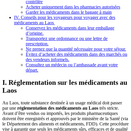
contrôlée
Acheter uniquement dans les pharmacies autorisées
Garder les médicaments dans le bagage à main
IV. Conseils pour les voyageurs pour voyager avec des
médicaments au Laos
Conservez les médicaments dans leur emballage
d’origine.
Transportez une ordonnance ou une lettre de
prescription.
Ne prenez que la quantité nécessaire pour votre séjour.
Évitez d’acheter des médicaments dans des marchés ou
des vendeurs informels.
Consultez un médecin ou l’ambassade avant votre
départ.
I. Réglementation sur les médicaments au
Laos
Au Laos, toute‎ substance‎ destinée à un usage‎ médical doit passer‎
par une
réglementation‎ des médicaments‎ au Laos
très stricte.‎
Avant d’être‎ vendus ou importés,‎ les produits pharmaceutiques‎
doivent être‎ enregistrés et approuvés‎ par le ministère‎ de la Santé‎ (via
le Département‎ des aliments et médicaments,‎ FDD). Cette procédure‎
vise à garantir‎ que seuls‎ les médicaments‎ sûrs, efficaces‎ et de qualité‎