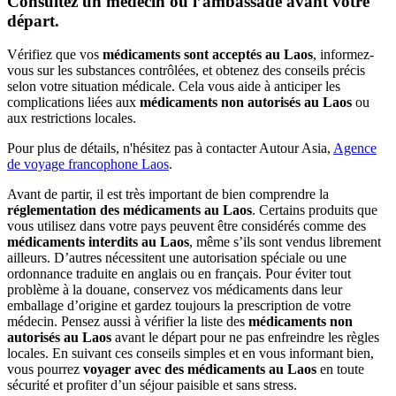
Consultez un médecin ou l’ambassade avant votre
départ.
Vérifiez que vos‎
médicaments‎ sont acceptés au‎ Laos
, informez-
vous‎ sur les‎ substances contrôlées,‎ et obtenez des‎ conseils précis‎
selon votre situation‎ médicale. Cela‎ vous aide‎ à anticiper‎ les
complications‎ liées aux
médicaments‎ non autorisés au‎ Laos
ou
aux‎ restrictions locales.
Pour plus de‎ détails,‎ n'hésitez pas à contacter Autour Asia,
Agence
de voyage francophone Laos
.
Avant de‎ partir, il est‎ très important de‎ bien comprendre‎ la
réglementation‎ des médicaments‎ au Laos
.‎ Certains produits‎ que
vous utilisez‎ dans votre pays‎ peuvent être considérés‎ comme‎ des
médicaments‎ interdits au Laos
,‎ même s’ils sont vendus‎ librement
ailleurs.‎ D’autres‎ nécessitent une autorisation‎ spéciale ou une
ordonnance‎ traduite en anglais‎ ou en français.‎ Pour‎ éviter‎‎ tout
problème‎‎ à la douane,‎‎ conservez vos‎‎ médicaments‎ dans leur‎‎
emballage‎ d’origine‎ et‎ gardez toujours‎‎ la prescription‎‎ de votre
médecin.‎‎ Pensez aussi‎ à‎ vérifier la‎ liste‎ des
médicaments‎‎ non
autorisés‎‎ au Laos‎
avant‎ le départ‎ pour‎ ne pas‎ enfreindre‎ les règles‎
locales.‎ En‎ suivant‎ ces conseils‎ simples et en‎ vous informant bien,‎
vous pourrez
voyager‎ avec des médicaments‎ au Laos
en‎ toute
sécurité‎ et profiter d’un‎ séjour paisible‎ et sans‎ stress.