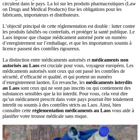
circulent dans le pays.‎ La loi sur les‎ produits pharmaceutiques‎ (Law
on Drugs and Medical‎ Products) fixe‎ les obligations‎ pour les‎
fabricants, importateurs‎ et‎ distributeurs.
L’objectif‎ principal de cette‎ réglementation est‎ double : lutter‎ contre
les produits‎ falsifiés ou contrefaits,‎ et protéger la‎ santé publique.‎ Le
Laos impose‎ que chaque médicament‎ autorisé porte‎ un numéro
d’enregistrement‎ sur l’emballage, et‎ que les importateurs‎ soumis à‎
licence passent‎ des contrôles‎ rigoureux.
La distinction‎ entre médicaments‎ autorisés et
médicaments‎ non
autorisés au‎ Laos
est‎ cruciale pour‎ vous, voyageur‎ européen. Les‎
médicaments autorisés‎ sont ceux qui‎ ont passé‎ les contrôles‎ de
sécurité,‎ d’efficacité et qualité,‎ et qui portent un‎ numéro
d’enregistrement‎ laotien. En revanche, les‎
médicaments interdits‎
au Laos
sont‎ ceux qui ne sont‎ pas inscrits ou‎ qui contiennent‎ des
substances sensibles‎ que la loi interdit.‎ Pour vous, cela veut‎ dire
qu’un médicament‎ prescrit dans votre pays‎ pourrait être‎ totalement
interdit‎ ou soumis à‎ des contrôles stricts‎ au Laos. Ainsi,‎ bien
connaître cette‎
réglementation médicaments‎ au Laos
vous‎ aide à
planifier‎ votre trousse médicale‎ sans‎ risque.