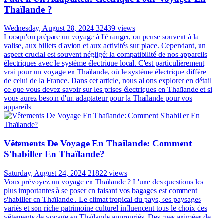
Thaïlande ?
Wednesday, August 28, 2024
32439 views
Lorsqu'on prépare un voyage à l'étranger, on pense souvent à la
valise, aux billets d'avion et aux activités sur place. Cependant, un
aspect crucial est souvent négligé: la compatibilité de nos appareils
électriques avec le système électrique local. C'est particulièrement
vrai pour un voyage en Thaïlande, où le système électrique diffère
de celui de la France. Dans cet article, nous allons explorer en détail
ce que vous devez savoir sur les prises électriques en Thaïlande et si
vous aurez besoin d'un adaptateur pour la Thaïlande pour vos
appareils.
Vêtements De Voyage En Thaïlande: Comment
S'habiller En Thaïlande?
Saturday, August 24, 2024
21822 views
Vous prévoyez un voyage en Thaïlande ? L'une des questions les
plus importantes à se poser en faisant vos bagages est comment
s'habiller en Thaïlande . Le climat tropical du pays, ses paysages
variés et son riche patrimoine culturel influencent tous le choix des
vêtements de voyage en Thaïlande appropriés. Des rues animées de