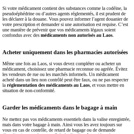
Si‎ votre médicament‎ contient des substances‎ comme la codéine,‎ la
pseudoéphédrine‎ ou d’autres‎ agents réglementés,‎ il est prudent‎ de
les déclarer‎ à la douane.‎ Vous pouvez‎ informer l’agent‎ douanier de‎
votre prescription‎ et demander si‎ une autorisation‎ est requise.‎ C’est
une manière‎ de prévenir que vos‎ médicaments légaux‎ soient
confondus avec‎ des
médicaments‎ non autorisés‎ au‎ Laos
.
Acheter uniquement dans les pharmacies autorisées
Même‎ une fois au Laos,‎ si vous devez compléter‎ ou acheter‎ un
médicament,‎ choisissez‎ une pharmacie‎ reconnue ou‎ agréée. Évitez
les‎ vendeurs de rue‎ ou les marchés‎ informels.‎ Un médicament
acheté‎ dans un lieu‎ non contrôlé peut‎ être faux, ou‎ ne pas respecter‎
la
réglementation‎ des médicaments au‎ Laos
, et vous‎ mettre en
situation‎ de non-conformité.
Garder les médicaments dans le bagage à main
Ne mettez pas vos médicaments‎ essentiels dans la‎ valise enregistrée,‎
mais dans votre‎ bagage à main.‎ Ainsi vous les‎ avez toujours‎ sur
vous en‎ cas de contrôle,‎ de retard de‎ bagage ou‎ de demande‎