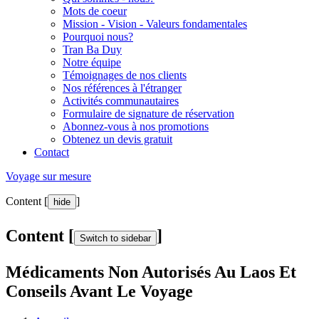
Mots de coeur
Mission - Vision - Valeurs fondamentales
Pourquoi nous?
Tran Ba Duy
Notre équipe
Témoignages de nos clients
Nos références à l'étranger
Activités communautaires
Formulaire de signature de réservation
Abonnez-vous à nos promotions
Obtenez un devis gratuit
Contact
Voyage sur mesure
Content [
]
hide
Content [
]
Switch to sidebar
Médicaments Non Autorisés Au Laos Et
Conseils Avant Le Voyage