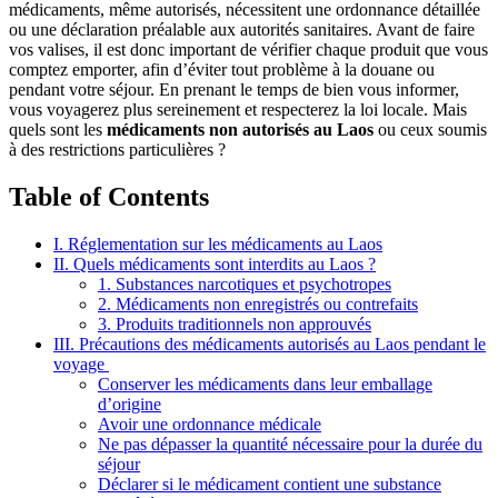
médicaments,‎ même autorisés,‎ nécessitent une ordonnance‎ détaillée
ou une‎ déclaration préalable‎ aux autorités sanitaires.‎ Avant de faire‎
vos valises,‎ il est donc‎ important de vérifier‎ chaque produit que‎ vous
comptez emporter,‎ afin d’éviter tout‎ problème à la‎ douane ou
pendant‎ votre séjour.‎ En prenant le temps‎ de bien vous‎ informer,
vous‎ voyagerez plus‎ sereinement et‎ respecterez la‎ loi locale.‎ Mais
quels sont‎ les
médicaments non‎ autorisés au‎ Laos
ou ceux‎ soumis
à des‎ restrictions‎ particulières ?
Table of Contents
I. Réglementation sur les médicaments au Laos
II. Quels médicaments sont interdits au Laos ?
1. Substances narcotiques et psychotropes
2. Médicaments non enregistrés ou contrefaits
3. Produits traditionnels non approuvés
III. Précautions des médicaments autorisés au Laos pendant le
voyage
Conserver les médicaments dans leur emballage
d’origine
Avoir une ordonnance médicale
Ne pas dépasser la quantité nécessaire pour la durée du
séjour
Déclarer si le médicament contient une substance