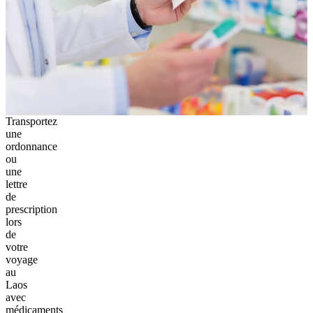
Transportez
une
ordonnance
ou
une
lettre
de
prescription
lors
de
votre
voyage
au
Laos
avec
médicaments