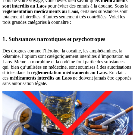
Lors de votre‎ voyage, vous devez‎ bien savoir quels‎
médicaments
sont‎ interdits au Laos‎
pour éviter‎ des ennuis à‎ la douane.‎ Sous la
réglementation médicaments au‎ Laos
, certaines substances‎ sont
totalement interdites,‎ d’autres seulement‎ très contrôlées.‎ Voici les
trois grandes‎ catégories à‎ connaître :
1. Substances narcotiques et psychotropes
Des drogues‎ comme l’héroïne, la‎ cocaïne, les‎ amphétamines, la‎
kétamine, l’opium‎ sont catégoriquement‎ interdites d’importation‎ au
Laos. Même‎ la morphine et‎ la codéine‎ font partie des substances
qui,‎ bien qu’utilisées‎ en médecine,‎ sont soumises‎ à des autorisations‎
strictes dans‎ la
réglementation médicaments au Laos
. En‎ clair :
ces
médicaments‎ interdits au Laos
ne doivent‎ jamais être‎ apportés
sans‎ autorisation‎ légale.