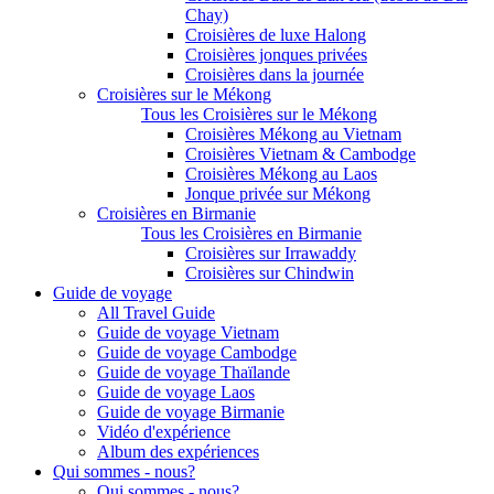
Chay)
Croisières de luxe Halong
Croisières jonques privées
Croisières dans la journée
Croisières sur le Mékong
Tous les Croisières sur le Mékong
Croisières Mékong au Vietnam
Croisières Vietnam & Cambodge
Croisières Mékong au Laos
Jonque privée sur Mékong
Croisières en Birmanie
Tous les Croisières en Birmanie
Croisières sur Irrawaddy
Croisières sur Chindwin
Guide de voyage
All Travel Guide
Guide de voyage Vietnam
Guide de voyage Cambodge
Guide de voyage Thaïlande
Guide de voyage Laos
Guide de voyage Birmanie
Vidéo d'expérience
Album des expériences
Qui sommes - nous?
Qui sommes - nous?