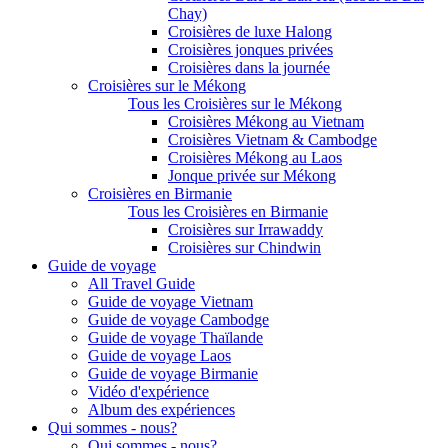
Chay)
Croisières de luxe Halong
Croisières jonques privées
Croisières dans la journée
Croisières sur le Mékong
Tous les Croisières sur le Mékong
Croisières Mékong au Vietnam
Croisières Vietnam & Cambodge
Croisières Mékong au Laos
Jonque privée sur Mékong
Croisières en Birmanie
Tous les Croisières en Birmanie
Croisières sur Irrawaddy
Croisières sur Chindwin
Guide de voyage
All Travel Guide
Guide de voyage Vietnam
Guide de voyage Cambodge
Guide de voyage Thaïlande
Guide de voyage Laos
Guide de voyage Birmanie
Vidéo d'expérience
Album des expériences
Qui sommes - nous?
Qui sommes - nous?