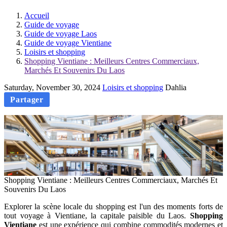
Accueil
Guide de voyage
Guide de voyage Laos
Guide de voyage Vientiane
Loisirs et shopping
Shopping Vientiane : Meilleurs Centres Commerciaux,
Marchés Et Souvenirs Du Laos
Saturday, November 30, 2024
Loisirs et shopping
Dahlia
Partager
Shopping Vientiane : Meilleurs Centres Commerciaux, Marchés Et
Souvenirs Du Laos
Explorer la scène locale du shopping est l'un des moments forts de
tout voyage à Vientiane, la capitale paisible du Laos.
Shopping
Vientiane
est une expérience qui combine commodités modernes et