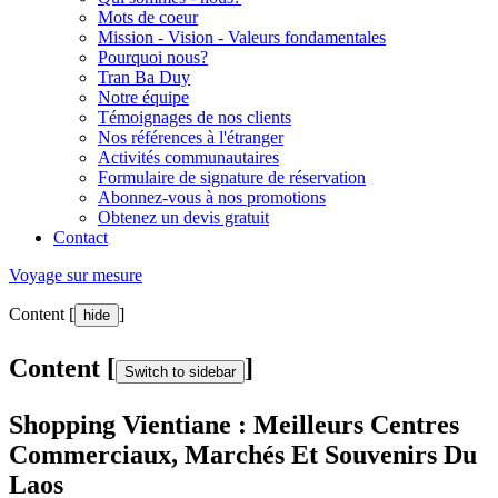
Mots de coeur
Mission - Vision - Valeurs fondamentales
Pourquoi nous?
Tran Ba Duy
Notre équipe
Témoignages de nos clients
Nos références à l'étranger
Activités communautaires
Formulaire de signature de réservation
Abonnez-vous à nos promotions
Obtenez un devis gratuit
Contact
Voyage sur mesure
Content [
]
hide
Content [
]
Switch to sidebar
Shopping Vientiane : Meilleurs Centres
Commerciaux, Marchés Et Souvenirs Du
Laos