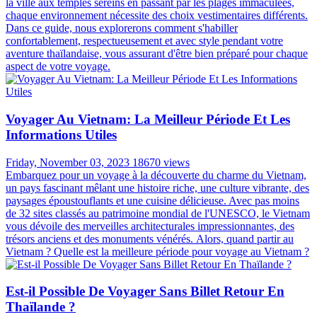
la ville aux temples sereins en passant par les plages immaculées,
chaque environnement nécessite des choix vestimentaires différents.
Dans ce guide, nous explorerons comment s'habiller
confortablement, respectueusement et avec style pendant votre
aventure thaïlandaise, vous assurant d'être bien préparé pour chaque
aspect de votre voyage.
Voyager Au Vietnam: La Meilleur Période Et Les
Informations Utiles
Friday, November 03, 2023
18670 views
Embarquez pour un voyage à la découverte du charme du Vietnam,
un pays fascinant mêlant une histoire riche, une culture vibrante, des
paysages époustouflants et une cuisine délicieuse. Avec pas moins
de 32 sites classés au patrimoine mondial de l'UNESCO, le Vietnam
vous dévoile des merveilles architecturales impressionnantes, des
trésors anciens et des monuments vénérés. Alors, quand partir au
Vietnam ? Quelle est la meilleure période pour voyage au Vietnam ?
Est-il Possible De Voyager Sans Billet Retour En
Thaïlande ?