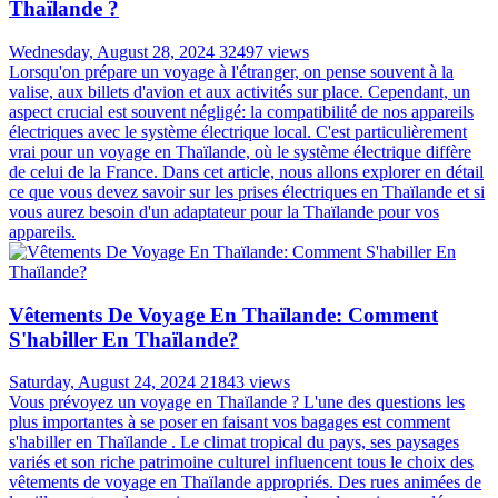
Thaïlande ?
Wednesday, August 28, 2024
32497 views
Lorsqu'on prépare un voyage à l'étranger, on pense souvent à la
valise, aux billets d'avion et aux activités sur place. Cependant, un
aspect crucial est souvent négligé: la compatibilité de nos appareils
électriques avec le système électrique local. C'est particulièrement
vrai pour un voyage en Thaïlande, où le système électrique diffère
de celui de la France. Dans cet article, nous allons explorer en détail
ce que vous devez savoir sur les prises électriques en Thaïlande et si
vous aurez besoin d'un adaptateur pour la Thaïlande pour vos
appareils.
Vêtements De Voyage En Thaïlande: Comment
S'habiller En Thaïlande?
Saturday, August 24, 2024
21843 views
Vous prévoyez un voyage en Thaïlande ? L'une des questions les
plus importantes à se poser en faisant vos bagages est comment
s'habiller en Thaïlande . Le climat tropical du pays, ses paysages
variés et son riche patrimoine culturel influencent tous le choix des
vêtements de voyage en Thaïlande appropriés. Des rues animées de