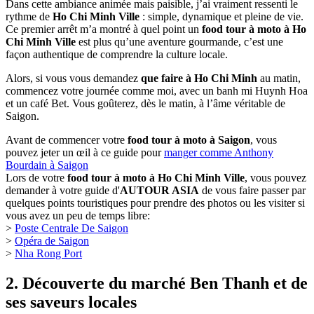
Dans cette ambiance animée mais paisible, j’ai vraiment ressenti le
rythme de
Ho Chi Minh Ville
: simple, dynamique et pleine de vie.
Ce premier arrêt m’a montré à quel point un
food tour à moto à Ho
Chi Minh Ville
est plus qu’une aventure gourmande, c’est une
façon authentique de comprendre la culture locale.
Alors, si vous vous demandez
que faire à Ho Chi Minh
au matin,
commencez votre journée comme moi, avec un banh mi Huynh Hoa
et un café Bet. Vous goûterez, dès le matin, à l’âme véritable de
Saigon.
Avant de commencer votre
food tour à moto à Saigon
, vous
pouvez jeter un œil à ce guide pour
manger comme Anthony
Bourdain à Saigon
Lors de votre
food tour à moto à Ho Chi Minh Ville
, vous pouvez
demander à votre guide d'
AUTOUR ASIA
de vous faire passer par
quelques points touristiques pour prendre des photos ou les visiter si
vous avez un peu de temps libre:
>
Poste Centrale De Saigon
>
Opéra de Saigon
>
Nha Rong Port
2. Découverte du marché Ben Thanh et de
ses saveurs locales