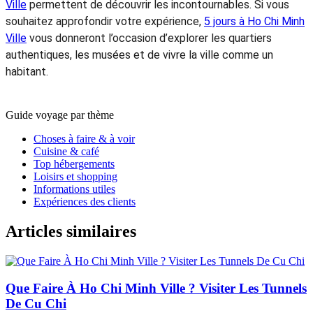
envies, mais en général,
4 jours à Ho Chi Minh Ville
constituent un excellent choix pour découvrir la ville à un
rythme agréable. Vous pouvez explorer les sites
emblématiques comme la Cathédrale Notre-Dame, le Musée
des vestiges de guerre ou le marché Ben Thanh, tout en
vivant une expérience locale unique grâce à un
food tour à
moto à Ho Chi Minh Ville
. C’est une manière originale de
goûter aux spécialités vietnamiennes tout en parcourant les
rues animées de la ville. Vous aurez aussi le temps de faire
une excursion d’une journée vers le delta du Mékong ou les
tunnels de Cu Chi.
Pour un séjour plus court,
2 jours à Ho Chi Minh
Ville
permettent de découvrir les incontournables. Si vous
souhaitez approfondir votre expérience,
5 jours à Ho Chi Minh
Ville
vous donneront l’occasion d’explorer les quartiers
authentiques, les musées et de vivre la ville comme un
habitant.