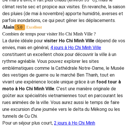
À lire aussi :
Comment se déplacer dans Ho Chi Minh ?
Le
meilleur mois pour visiter Ho Chi Minh Ville
se situe
entre décembre et avril, pendant la saison sèche. Le temps y
est ensoleillé, avec très peu de pluie, ce qui rend les
déplacements et les activités en plein air particulièrement
agréables. C’est aussi la période idéale pour faire un
food
tour à moto à Ho Chi Minh Ville
, une expérience originale
pour découvrir la gastronomie locale tout en explorant la
ville.
De décembre à février, les températures sont plus douces et
l’ambiance est festive grâce au Nouvel An lunaire vietnamien.
De mars à avril, il fait plus chaud (environ 33 °C), mais le
climat reste sec et propice aux visites. En revanche, la saison
des pluies (de mai à novembre) apporte humidité, averses et
parfois inondations, ce qui peut gêner les déplacements.
Alain
5.0
Excellent
Combien de temps pour visiter Ho Chi Minh Ville ?
La durée idéale pour
visiter Ho Chi Minh Ville
dépend de vos