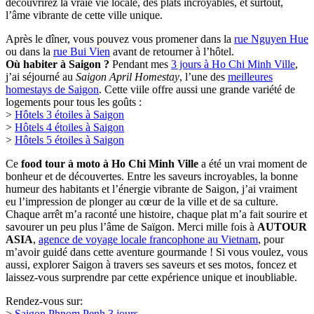
Ốc
Bông
J’ai aussi goûté les palourdes à la vapeur thaïlandaise, relevées et
citronnées, et les coques grillées au poivre vert, bien
assaisonnées. En plus, j’ai commandé des escargots tachetés à la
sauce au jaune d’œuf salé et des pétoncles grillées à l’huile de
ciboulette. Chaque plat m’a impressionné par la fraîcheur des fruits
de mer et les sauces parfumées, typiques de la cuisine de rue
saïgonnaise.
Entre les rires, la musique de rue et les discussions animées, j’ai
ressenti toute la chaleur et la convivialité de Saïgon. Cette soirée a
parfaitement conclu mon
food tour à moto à Saigon
, une aventure
gourmande que je n’oublierai jamais. Si vous vous demandez
que
faire à Ho Chi Minh
, essayez un food tour à moto le soir. Vous
découvrirez la vraie vie locale, des plats incroyables, et surtout,
l’âme vibrante de cette ville unique.
Après le dîner, vous pouvez vous promener dans la
rue Nguyen Hue
ou dans la
rue Bui Vien
avant de retourner à l’hôtel.
Où habiter à Saigon ?
Pendant mes
3 jours à Ho Chi Minh Ville
,
j’ai séjourné au
Saigon April Homestay
, l’une des
meilleures
homestays de Saigon
. Cette viile offre aussi une grande variété de
logements pour tous les goûts :