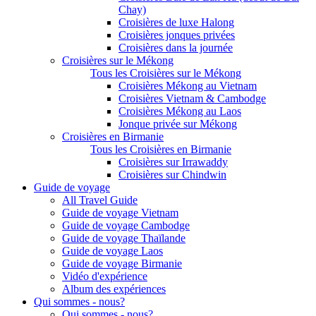
Chay)
Croisières de luxe Halong
Croisières jonques privées
Croisières dans la journée
Croisières sur le Mékong
Tous les Croisières sur le Mékong
Croisières Mékong au Vietnam
Croisières Vietnam & Cambodge
Croisières Mékong au Laos
Jonque privée sur Mékong
Croisières en Birmanie
Tous les Croisières en Birmanie
Croisières sur Irrawaddy
Croisières sur Chindwin
Guide de voyage
All Travel Guide
Guide de voyage Vietnam
Guide de voyage Cambodge
Guide de voyage Thaïlande
Guide de voyage Laos
Guide de voyage Birmanie
Vidéo d'expérience
Album des expériences
Qui sommes - nous?
Qui sommes - nous?