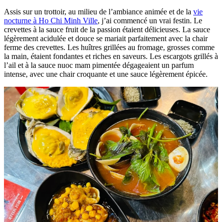
à Saigon
en découvrant ces saveurs venues d’ailleurs, parfaitement
intégrées dans la vie locale.
À consulter aussi:
>
Circuit privé à Ho Chi Minh Ville
>
7 jours Saigon Da Nang Hanoi
>
10 jours au Vietnam depuis Saigon
5. Dîner incontournable - Fruits de mer et
escargots chez Ốc Bông
Où manger à Ho Chi Minh Ville ?
Le soir, notre guide m’a
emmené dans un petit restaurant très prisé des habitants : Ốc Bông,
célèbre pour ses fruits de mer frais, une étape incontournable lors
d’un
food tour à moto à Ho Chi Minh Ville
.
Assis sur un trottoir, au milieu de l’ambiance animée et de la
vie
nocturne à Ho Chi Minh Ville
, j’ai commencé un vrai festin. Le
crevettes à la sauce fruit de la passion étaient délicieuses. La sauce
légèrement acidulée et douce se mariait parfaitement avec la chair
ferme des crevettes. Les huîtres grillées au fromage, grosses comme
la main, étaient fondantes et riches en saveurs. Les escargots grillés à
l’ail et à la sauce nuoc mam pimentée dégageaient un parfum
intense, avec une chair croquante et une sauce légèrement épicée.