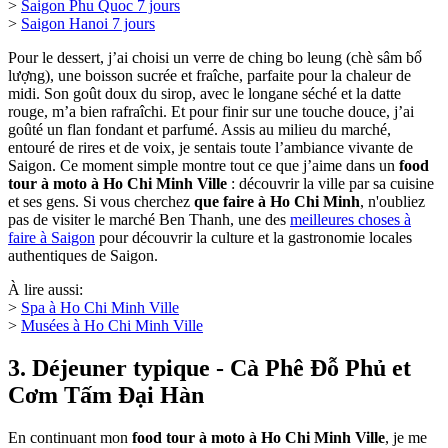
>
Saigon Phu Quoc 7 jours
>
Saigon Hanoi 7 jours
Pour le dessert, j’ai choisi un verre de ching bo leung (chè sâm bổ
lượng), une boisson sucrée et fraîche, parfaite pour la chaleur de
midi. Son goût doux du sirop, avec le longane séché et la datte
rouge, m’a bien rafraîchi. Et pour finir sur une touche douce, j’ai
goûté un flan fondant et parfumé. Assis au milieu du marché,
entouré de rires et de voix, je sentais toute l’ambiance vivante de
Saigon. Ce moment simple montre tout ce que j’aime dans un
food
tour à moto à Ho Chi Minh Ville
: découvrir la ville par sa cuisine
et ses gens. Si vous cherchez
que faire à Ho Chi Minh
, n'oubliez
pas de visiter le marché Ben Thanh, une des
meilleures choses à
faire à Saigon
pour découvrir la culture et la gastronomie locales
authentiques de Saigon.
À lire aussi:
>
Spa à Ho Chi Minh Ville
>
Musées à Ho Chi Minh Ville
3. Déjeuner typique - Cà Phê Đỗ Phủ et
Cơm Tấm Đại Hàn
En continuant mon
food tour à moto à Ho Chi Minh Ville
, je me