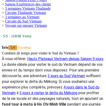
>
Hôtels 3 étoiles à Saigon
>
Hôtels 4 étoiles à Saigon
>
Hôtels 5 étoiles à Saigon
Ce
food tour à moto à Ho Chi Minh Ville
a été un vrai moment de
bonheur et de découvertes. Entre les saveurs incroyables, la bonne
humeur des habitants et l’énergie vibrante de Saigon, j’ai vraiment
eu l’impression de plonger au cœur de la ville et de sa culture.
Chaque arrêt m’a raconté une histoire, chaque plat m’a fait sourire et
savourer un peu plus l’âme de Saïgon. Merci mille fois à
AUTOUR
ASIA
,
agence de voyage locale francophone au Vietnam
, pour
m’avoir guidé dans cette aventure gourmande ! Si vous voulez, vous
aussi, explorer Saigon à travers ses saveurs et ses motos, foncez et
laissez-vous surprendre par cette expérience unique et inoubliable.
Rendez-vous sur:
>
Saigon Phnom Penh 3 jours
>
Saigon Expériences des clients
>
3 semaines Vietnam Thailande
>
Circuits Thailande Vietnam
>
3 semaines au Vietnam
>
Circuits du Sud Vietnam
>
Voyage sur mesure Vietnam
5/5 - (1038 Vote)