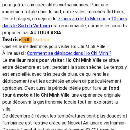
Iris
5.0
Excellent
Combien de temps pour visiter le Sud du Vietnam ?
À vous référer:
Hauts Plateaux Vietnam depuis Saigon 9 jours
La durée idéale pour visiter le sud du Vietnam dépend de vos
envies et du temps dont vous disposez. Pour une première
découverte, une adventure
3 jours au Sud Vietnam
suffisent
pour explorer le delta du Mékong. Si vous souhaitez une
expérience plus complète, prévoyez
4 jours dans le Sud du
Vietnam
à
5 jours à visiter le delta du Mékong
pour profiter
de la vie locale et des paysages naturels, tout en ajoutant un
food tour à moto à Ho Chi Minh Ville
pendant une journée
pour goûter aux spécialités vietnamiennes. Pour une
immersion totale dans le sud, entre villes, marchés flottants,
îles et plages, un séjour de
7 jours au delta Mekong
à
10 jours
dans le Sud du Vietnam
est recommandé, comme les circuits
proposés par
AUTOUR ASIA
.
Beatrice
5.0
Excellent
Quel est le meilleur mois pour visiter Ho Chi Minh Ville ?