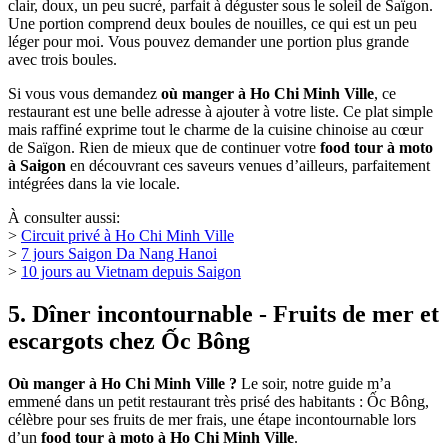
plat
le
plus
populaire
du
Hủ
Tiếu
Hà
Ký
J’ai commandé leur spécialité, le hủ tiếu mì gà cá, le plat le plus
populaire du restaurant. Les nouilles sont faites à la main, plus larges
que celles du phở, à la fois souples et légèrement élastiques, tandis
que les nouilles aux œufs sont plus fines et dorées. Le poulet est
tendre, bien cuit. Le poisson m’a vraiment surpris : des filets frais,
sans arêtes, bien découpés, à la chair douce et ferme. Le bouillon est
clair, doux, un peu sucré, parfait à déguster sous le soleil de Saïgon.
Une portion comprend deux boules de nouilles, ce qui est un peu
léger pour moi. Vous pouvez demander une portion plus grande
avec trois boules.
Si vous vous demandez
où manger à Ho Chi Minh Ville
, ce
restaurant est une belle adresse à ajouter à votre liste. Ce plat simple
mais raffiné exprime tout le charme de la cuisine chinoise au cœur
de Saïgon. Rien de mieux que de continuer votre
food tour à moto