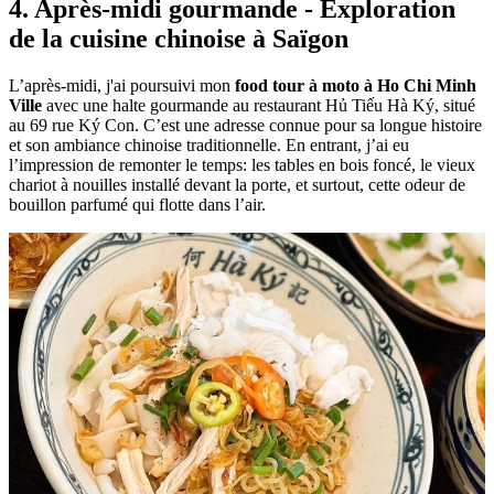
Goûter
un
café
au
beurre
français
Pour en savoir plus sur ce sujet :
>
Food tour à moto à Hanoi
>
Food tour à moto à Da Nang
4. Après-midi gourmande - Exploration
de la cuisine chinoise à Saïgon
L’après-midi, j'ai poursuivi mon
food tour à moto à Ho Chi Minh
Ville
avec une halte gourmande au restaurant Hủ Tiếu Hà Ký, situé
au 69 rue Ký Con. C’est une adresse connue pour sa longue histoire
et son ambiance chinoise traditionnelle. En entrant, j’ai eu
l’impression de remonter le temps: les tables en bois foncé, le vieux