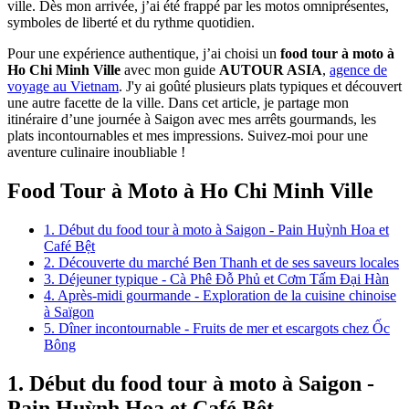
ville. Dès mon arrivée, j’ai été frappé par les motos omniprésentes,
symboles de liberté et du rythme quotidien.
Pour une expérience authentique, j’ai choisi un
food tour à moto à
Ho Chi Minh Ville
avec mon guide
AUTOUR ASIA
,
agence de
voyage au Vietnam
. J'y ai goûté plusieurs plats typiques et découvert
une autre facette de la ville. Dans cet article, je partage mon
itinéraire d’une journée à Saigon avec mes arrêts gourmands, les
plats incontournables et mes impressions. Suivez-moi pour une
aventure culinaire inoubliable !
Food Tour à Moto à Ho Chi Minh Ville
1. Début du food tour à moto à Saigon - Pain Huỳnh Hoa et
Café Bệt
2. Découverte du marché Ben Thanh et de ses saveurs locales
3. Déjeuner typique - Cà Phê Đỗ Phủ et Cơm Tấm Đại Hàn
4. Après-midi gourmande - Exploration de la cuisine chinoise
à Saïgon
5. Dîner incontournable - Fruits de mer et escargots chez Ốc
Bông
1. Début du food tour à moto à Saigon -
Pain Huỳnh Hoa et Café Bệt