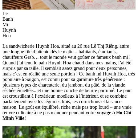
Le
Banh
Mi
Huynh
Hoa
La sandwicherie Huynh Hoa, situé au 26 rue Lê Thị Riêng, attire
une longue file d’attente dès le matin – habitants, étudiants,
chauffeurs Grab… tout le monde veut goûter ce fameux banh mi !
Quand j’ai tenu le pain Huynh Hoa chaud dans mes mains, j’ai été
surpris par sa taille. Il semblait assez grand pour deux personnes,
mais c’est en réalité une seule portion ! Ce banh mi Huỳnh Hoa, très
populaire à Saigon, est connu pour sa garniture très généreuse :
plusieurs types de charcuterie, du jambon, du pâté, de la viande
séchée émiettée... et une bonne couche de beurre parfumé. Le pain
est croustillant à l’extérieur, moelleux à l’intérieur, et se combine
parfaitement avec les légumes frais, les cornichons et la sauce
maison. Le goût est équilibré, riche mais pas trop lourd – une vraie
œuvre culinaire à ne pas manquer pendant votre
voyage à Ho Chi
Minh Ville
!