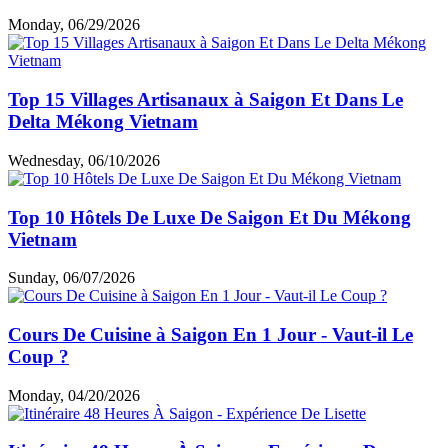
Guide voyage par thème
Choses à faire & à voir
Cuisine & café
Top hébergements
Loisirs et shopping
Informations utiles
Expériences des clients
Articles similaires
Que Faire À Ho Chi Minh Ville ? Visiter Les Tunnels
De Cu Chi
Monday, 06/29/2026
Top 15 Villages Artisanaux à Saigon Et Dans Le
Delta Mékong Vietnam