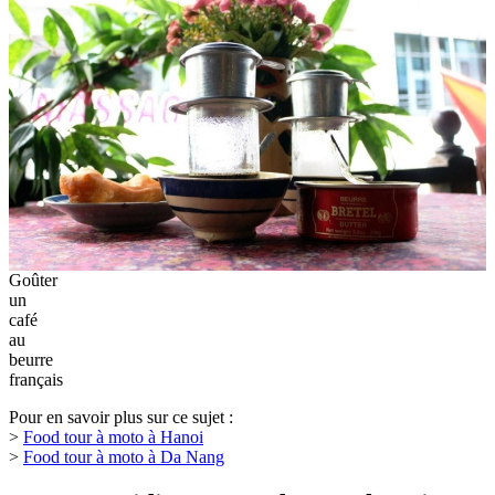
le café coule lentement, l’odeur du beurre chaud et du café grillé
remplit la pièce. Le goût est à la fois doux et amer, très différent, très
"Saigon". Assis dans cette vieille maison remplie d’objets du passé
tels que lampe à huile, radio, machine à coudre, je savourais mon
café tout en repensant à ce déjeuner unique. Du décor aux saveurs,
tout racontait l’âme de la ville. Ce moment simple mais sincère a
rendu mon
food tour à moto à Saigon
encore plus inoubliable.
Alors,
que faire à Ho Chi Minh ?
Si vous aimez l’histoire et la
gastronomie locale, faites une pause au
Café Đỗ Phủ
- un
des
meilleurs restaurants à Saigon
.
C’est l’endroit parfait pour
ressentir la
culture et la saveur authentique de Saïgon
, et vivre un
moment que vous n’oublierez pas.