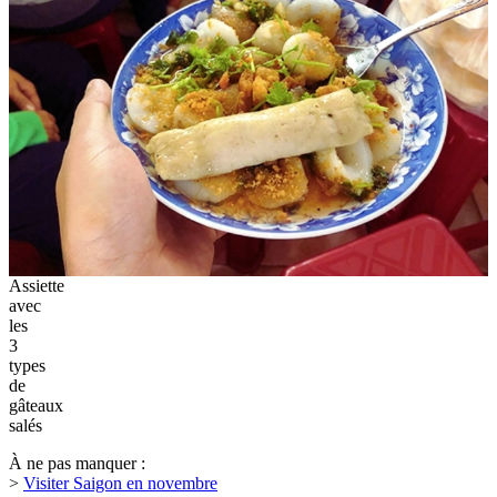
Assiette
avec
les
3
types
de
gâteaux
salés
À ne pas manquer :
>
Visiter Saigon en novembre