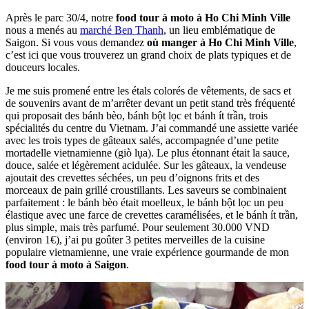
Après le parc 30/4, notre
food tour à moto à Ho Chi Minh Ville
nous a menés au
marché Ben Thanh
, un lieu emblématique de
Saigon. Si vous vous demandez
où manger à Ho Chi Minh Ville
,
c’est ici que vous trouverez un grand choix de plats typiques et de
douceurs locales.
Je me suis promené entre les étals colorés de vêtements, de sacs et
de souvenirs avant de m’arrêter devant un petit stand très fréquenté
qui proposait des bánh bèo, bánh bột lọc et bánh ít trần, trois
spécialités du centre du Vietnam. J’ai commandé une assiette variée
avec les trois types de gâteaux salés, accompagnée d’une petite
mortadelle vietnamienne (giò lụa). Le plus étonnant était la sauce,
douce, salée et légèrement acidulée. Sur les gâteaux, la vendeuse
ajoutait des crevettes séchées, un peu d’oignons frits et des
morceaux de pain grillé croustillants. Les saveurs se combinaient
parfaitement : le bánh bèo était moelleux, le bánh bột lọc un peu
élastique avec une farce de crevettes caramélisées, et le bánh ít trần,
plus simple, mais très parfumé. Pour seulement 30.000 VND
(environ 1€), j’ai pu goûter 3 petites merveilles de la cuisine
populaire vietnamienne, une vraie expérience gourmande de mon
food tour à moto à Saigon
.