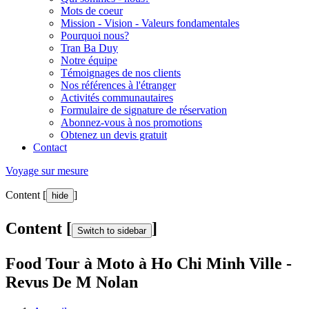
Mots de coeur
Mission - Vision - Valeurs fondamentales
Pourquoi nous?
Tran Ba Duy
Notre équipe
Témoignages de nos clients
Nos références à l'étranger
Activités communautaires
Formulaire de signature de réservation
Abonnez-vous à nos promotions
Obtenez un devis gratuit
Contact
Voyage sur mesure
Content [
]
hide
Content [
]
Switch to sidebar
Food Tour à Moto à Ho Chi Minh Ville -
Revus De M Nolan