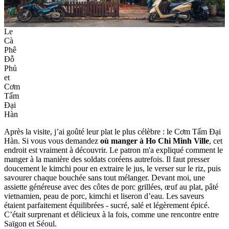
Le
Cà
Phê
Đỗ
Phủ
et
Cơm
Tấm
Đại
Hàn
Après la visite, j’ai goûté leur plat le plus célèbre : le Cơm Tấm Đại
Hàn. Si vous vous demandez
où manger à Ho Chi Minh Ville
, cet
endroit est vraiment à découvrir. Le patron m'a expliqué comment le
manger à la manière des soldats coréens autrefois. Il faut presser
doucement le kimchi pour en extraire le jus, le verser sur le riz, puis
savourer chaque bouchée sans tout mélanger. Devant moi, une
assiette généreuse avec des côtes de porc grillées, œuf au plat, pâté
vietnamien, peau de porc, kimchi et liseron d’eau. Les saveurs
étaient parfaitement équilibrées - sucré, salé et légèrement épicé.
C’était surprenant et délicieux à la fois, comme une rencontre entre
Saïgon et Séoul.