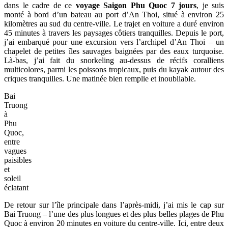
dans le cadre de ce
voyage Saigon Phu Quoc 7 jours
, je suis
monté à bord d’un bateau au port d’An Thoi, situé à environ 25
kilomètres au sud du centre-ville. Le trajet en voiture a duré environ
45 minutes à travers les paysages côtiers tranquilles. Depuis le port,
j’ai embarqué pour une excursion vers l’archipel d’An Thoi – un
chapelet de petites îles sauvages baignées par des eaux turquoise.
Là-bas, j’ai fait du snorkeling au-dessus de récifs coralliens
multicolores, parmi les poissons tropicaux, puis du kayak autour des
criques tranquilles. Une matinée bien remplie et inoubliable.
Bai
Truong
à
Phu
Quoc,
entre
vagues
paisibles
et
soleil
éclatant
De retour sur l’île principale dans l’après-midi, j’ai mis le cap sur
Bai Truong – l’une des plus longues et des plus belles plages de Phu
Quoc à environ 20 minutes en voiture du centre-ville. Ici, entre deux