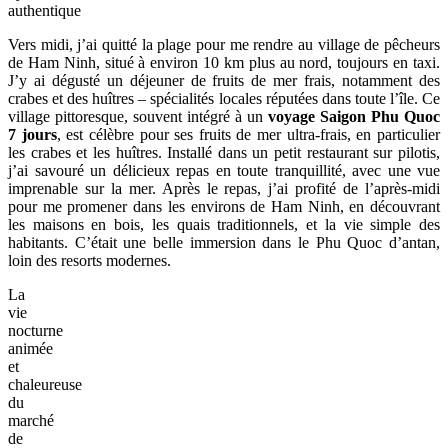
authentique
Vers midi, j’ai quitté la plage pour me rendre au village de pêcheurs
de Ham Ninh, situé à environ 10 km plus au nord, toujours en taxi.
J’y ai dégusté un déjeuner de fruits de mer frais, notamment des
crabes et des huîtres – spécialités locales réputées dans toute l’île. Ce
village pittoresque, souvent intégré à un
voyage Saigon Phu Quoc
7 jours
, est célèbre pour ses fruits de mer ultra-frais, en particulier
les crabes et les huîtres. Installé dans un petit restaurant sur pilotis,
j’ai savouré un délicieux repas en toute tranquillité, avec une vue
imprenable sur la mer. Après le repas, j’ai profité de l’après-midi
pour me promener dans les environs de Ham Ninh, en découvrant
les maisons en bois, les quais traditionnels, et la vie simple des
habitants. C’était une belle immersion dans le Phu Quoc d’antan,
loin des resorts modernes.
La
vie
nocturne
animée
et
chaleureuse
du
marché
de