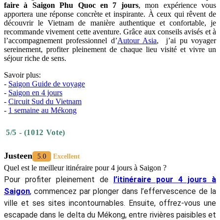
faire à Saigon Phu Quoc en 7 jours
, mon expérience vous
apportera une réponse concrète et inspirante. À ceux qui rêvent de
découvrir le Vietnam de manière authentique et confortable, je
recommande vivement cette aventure. Grâce aux conseils avisés et à
l’accompagnement professionnel d’
Autour Asia
, j’ai pu voyager
sereinement, profiter pleinement de chaque lieu visité et vivre un
séjour riche de sens.
Savoir plus:
-
Saigon Guide de voyage
-
Saigon en 4 jours
-
Circuit Sud du Vietnam
-
1 semaine au Mékong
5/5 - (1012 Vote)
Justeen
5.0
Excellent
Quel est le meilleur itinéraire pour 4 jours à Saigon ?
Pour profiter pleinement de
l’itinéraire pour 4 jours à
Saigon
, commencez par plonger dans l’effervescence de la
ville et ses sites incontournables. Ensuite, offrez-vous une
escapade dans le delta du Mékong, entre rivières paisibles et