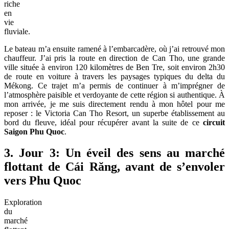
riche
en
vie
fluviale.
Le bateau m’a ensuite ramené à l’embarcadère, où j’ai retrouvé mon
chauffeur. J’ai pris la route en direction de Can Tho, une grande
ville située à environ 120 kilomètres de Ben Tre, soit environ 2h30
de route en voiture à travers les paysages typiques du delta du
Mékong. Ce trajet m’a permis de continuer à m’imprégner de
l’atmosphère paisible et verdoyante de cette région si authentique. À
mon arrivée, je me suis directement rendu à mon hôtel pour me
reposer : le Victoria Can Tho Resort, un superbe établissement au
bord du fleuve, idéal pour récupérer avant la suite de ce
circuit
Saigon Phu Quoc
.
3. Jour 3: Un éveil des sens au marché
flottant de Cái Răng, avant de s’envoler
vers Phu Quoc
Exploration
du
marché