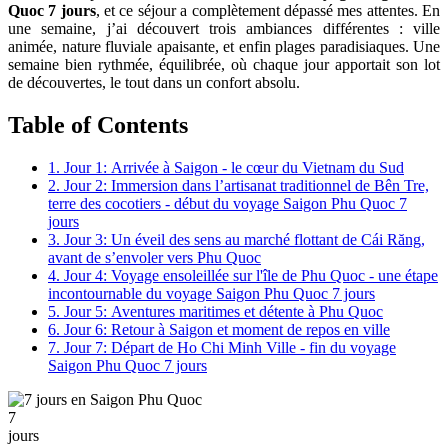
Quoc 7 jours
, et ce séjour a complètement dépassé mes attentes. En
une semaine, j’ai découvert trois ambiances différentes : ville
animée, nature fluviale apaisante, et enfin plages paradisiaques. Une
semaine bien rythmée, équilibrée, où chaque jour apportait son lot
de découvertes, le tout dans un confort absolu.
Table of Contents
1. Jour 1: Arrivée à Saigon - le cœur du Vietnam du Sud
2. Jour 2: Immersion dans l’artisanat traditionnel de Bên Tre,
terre des cocotiers - début du voyage Saigon Phu Quoc 7
jours
3. Jour 3: Un éveil des sens au marché flottant de Cái Răng,
avant de s’envoler vers Phu Quoc
4. Jour 4: Voyage ensoleillée sur l'île de Phu Quoc - une étape
incontournable du voyage Saigon Phu Quoc 7 jours
5. Jour 5: Aventures maritimes et détente à Phu Quoc
6. Jour 6: Retour à Saigon et moment de repos en ville
7. Jour 7: Départ de Ho Chi Minh Ville - fin du voyage
Saigon Phu Quoc 7 jours
7
jours