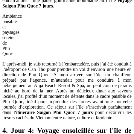
embarcations – une pause gourmande inoubliable au fil de
voyage
Saigon Phu Quoc 7 jours
.
Ambiance
paisible
et
paysages
sereins
de
Phu
Quoc
L’après-midi, je suis retourné à l’embarcadère, puis j’ai été conduit à
l’aéroport de Can Tho pour prendre un vol d’environ une heure en
direction de Phu Quoc. À mon arrivée sur l’île, un chauffeur,
préparé par l’agence, m’attendait pour me conduire à mon
hébergement au Anja Beach Resort & Spa, un petit coin de paradis
niché au bord de la mer. Après un délicieux dîner aux saveurs
locales, j’ai profité d’un moment de détente dans le cadre paisible de
Phu Quoc, idéal pour reprendre des forces avant une nouvelle
journée d’exploration. Ce séjour sur l’île s’inscrivait parfaitement
dans
l’itinéraire Saigon Phu Quoc 7 jours
pour découvrir les
trésors cachés du Vietnam entre nature, culture et farniente.
4. Jour 4: Voyage ensoleillée sur l'île de