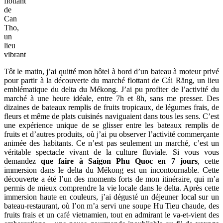
flottant
de
Can
Tho,
un
lieu
vibrant
Tôt le matin, j’ai quitté mon hôtel à bord d’un bateau à moteur privé
pour partir à la découverte du marché flottant de Cái Răng, un lieu
emblématique du delta du Mékong. J’ai pu profiter de l’activité du
marché à une heure idéale, entre 7h et 8h, sans me presser. Des
dizaines de bateaux remplis de fruits tropicaux, de légumes frais, de
fleurs et même de plats cuisinés naviguaient dans tous les sens. C’est
une expérience unique de se glisser entre les bateaux remplis de
fruits et d’autres produits, où j’ai pu observer l’activité commerçante
animée des habitants. Ce n’est pas seulement un marché, c’est un
véritable spectacle vivant de la culture fluviale. Si vous vous
demandez
que faire à Saigon Phu Quoc en 7 jours
, cette
immersion dans le delta du Mékong est un incontournable. Cette
découverte a été l’un des moments forts de mon itinéraire, qui m’a
permis de mieux comprendre la vie locale dans le delta. Après cette
immersion haute en couleurs, j’ai dégusté un déjeuner local sur un
bateau-restaurant, où l’on m’a servi une soupe Hu Tieu chaude, des
fruits frais et un café vietnamien, tout en admirant le va-et-vient des