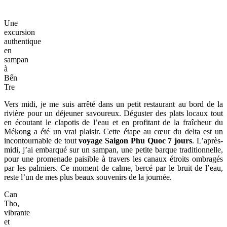
Une
excursion
authentique
en
sampan
à
Bến
Tre
Vers midi, je me suis arrêté dans un petit restaurant au bord de la
rivière pour un déjeuner savoureux. Déguster des plats locaux tout
en écoutant le clapotis de l’eau et en profitant de la fraîcheur du
Mékong a été un vrai plaisir. Cette étape au cœur du delta est un
incontournable de tout
voyage Saigon Phu Quoc 7 jours
. L’après-
midi, j’ai embarqué sur un sampan, une petite barque traditionnelle,
pour une promenade paisible à travers les canaux étroits ombragés
par les palmiers. Ce moment de calme, bercé par le bruit de l’eau,
reste l’un de mes plus beaux souvenirs de la journée.
Can
Tho,
vibrante
et