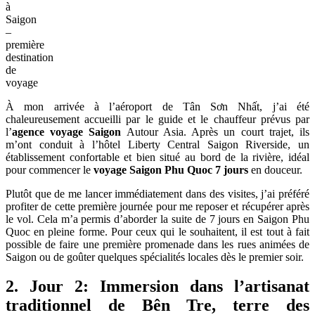
à
Saigon
–
première
destination
de
voyage
À mon arrivée à l’aéroport de Tân Sơn Nhất, j’ai été
chaleureusement accueilli par le guide et le chauffeur prévus par
l’
agence voyage Saigon
Autour Asia. Après un court trajet, ils
m’ont conduit à l’hôtel Liberty Central Saigon Riverside, un
établissement confortable et bien situé au bord de la rivière, idéal
pour commencer le
voyage Saigon Phu Quoc 7 jours
en douceur.
Plutôt que de me lancer immédiatement dans des visites, j’ai préféré
profiter de cette première journée pour me reposer et récupérer après
le vol. Cela m’a permis d’aborder la suite de 7 jours en Saigon Phu
Quoc en pleine forme. Pour ceux qui le souhaitent, il est tout à fait
possible de faire une première promenade dans les rues animées de
Saigon ou de goûter quelques spécialités locales dès le premier soir.
2. Jour 2: Immersion dans l’artisanat
traditionnel de Bên Tre, terre des