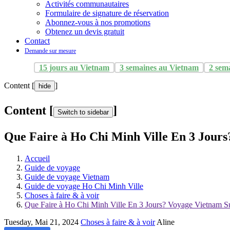
Activités communautaires
Formulaire de signature de réservation
Abonnez-vous à nos promotions
Obtenez un devis gratuit
Contact
Demande sur mesure
15 jours au Vietnam
3 semaines au Vietnam
2 sem
Content [
]
hide
Content [
]
Switch to sidebar
Que Faire à Ho Chi Minh Ville En 3 Jour
Accueil
Guide de voyage
Guide de voyage Vietnam
Guide de voyage Ho Chi Minh Ville
Choses à faire & à voir
Que Faire à Ho Chi Minh Ville En 3 Jours? Voyage Vietnam S
Tuesday, Mai 21, 2024
Choses à faire & à voir
Aline