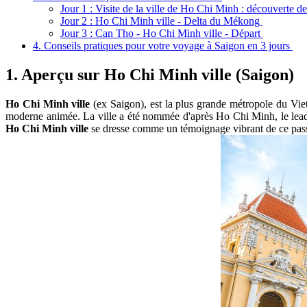
Jour 1 : Visite de la ville de Ho Chi Minh : découverte de 
Jour 2 : Ho Chi Minh ville - Delta du Mékong
Jour 3 : Can Tho - Ho Chi Minh ville - Départ
4. Conseils pratiques pour votre voyage à Saigon en 3 jours
1. Aperçu sur Ho Chi Minh ville (Saigon)
Ho Chi Minh ville
(ex Saigon), est la plus grande métropole du Vie
moderne animée. La ville a été nommée d'après Ho Chi Minh, le leader
Ho Chi Minh ville
se dresse comme un témoignage vibrant de ce passé c