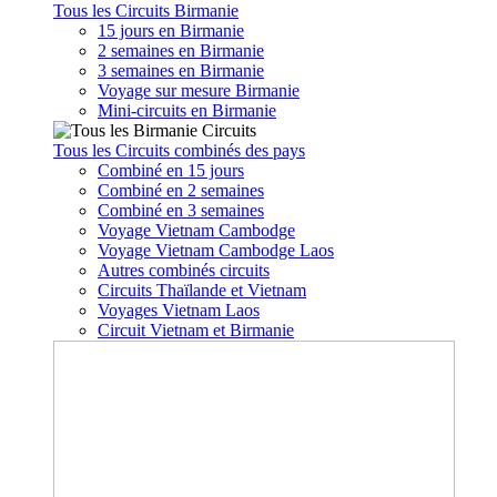
Tous les Circuits Birmanie
15 jours en Birmanie
2 semaines en Birmanie
3 semaines en Birmanie
Voyage sur mesure Birmanie
Mini-circuits en Birmanie
Tous les Circuits combinés des pays
Combiné en 15 jours
Combiné en 2 semaines
Combiné en 3 semaines
Voyage Vietnam Cambodge
Voyage Vietnam Cambodge Laos
Autres combinés circuits
Circuits Thaïlande et Vietnam
Voyages Vietnam Laos
Circuit Vietnam et Birmanie