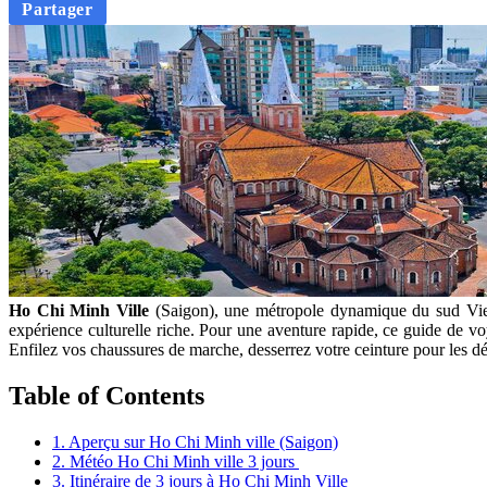
Partager
Ho Chi Minh Ville
(Saigon), une métropole dynamique du sud Vietna
expérience culturelle riche. Pour une aventure rapide, ce guide de 
Enfilez vos chaussures de marche, desserrez votre ceinture pour les déli
Table of Contents
1. Aperçu sur Ho Chi Minh ville (Saigon)
2. Météo Ho Chi Minh ville 3 jours
3. Itinéraire de 3 jours à Ho Chi Minh Ville