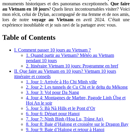
monuments historiques et des panoramas exceptionnels.
Que faire
au Vietnam en 10 jours
? Quels lieux incontournables visiter? Voici
mon récit, celui de Dylan, accompagné de ma femme et de nos amis,
lors de notre
voyage au Vietnam
en avril 2024. C'était une
expérience inoubliable et je suis ravi de la partager avec vous.
Table of Contents
I. Comment passer 10 jours au Vietnam ?
1. Quand partir au Vietnam? Météo au Vietnam
pendant 10 jours
2. Itinéraire Vietnam 10 jours: Programme en bref
II. Que faire au Vietnam en 10 jours? Vietnam 10 jours
itinéraire et conseils
1. Jour 1: Arrivée à Ho Chi Minh ville
2. Jour 2: Les tunnels de Cu Chi et le delta du Mékong
3. Jour 3: Vol pour Da Nang
4. Jour 4: Montagnes de Marbre, Pagode Linh Ứng et
Hoi An le soir
5. Jour 5: Bà Nà Hills et le Pont d’Or
6. Jour 6: Départ pour Hanoi
7. Jour 7: Ninh Binh (Hoa Lu, Tràng An)
8. Jour 8: Baie d’Halong et croisière sur le Dragon Bay
9. Jour 9: Baie d’Halong et retour à Hanoi