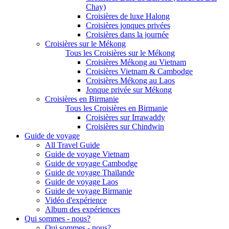
Chay)
Croisières de luxe Halong
Croisières jonques privées
Croisières dans la journée
Croisières sur le Mékong
Tous les Croisières sur le Mékong
Croisières Mékong au Vietnam
Croisières Vietnam & Cambodge
Croisières Mékong au Laos
Jonque privée sur Mékong
Croisières en Birmanie
Tous les Croisières en Birmanie
Croisières sur Irrawaddy
Croisières sur Chindwin
Guide de voyage
All Travel Guide
Guide de voyage Vietnam
Guide de voyage Cambodge
Guide de voyage Thaïlande
Guide de voyage Laos
Guide de voyage Birmanie
Vidéo d'expérience
Album des expériences
Qui sommes - nous?
Qui sommes - nous?