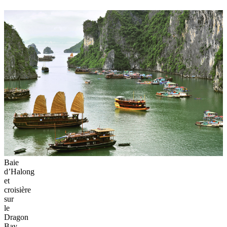
Baie
d’Halong
et
croisière
sur
le
Dragon
Bay