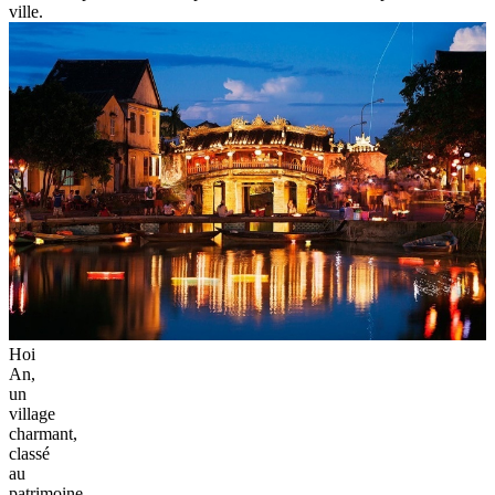
ville.
Hoi
An,
un
village
charmant,
classé
au
patrimoine