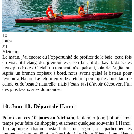
10
jours
au
Vietnam
Le matin, j’ai encore eu l’opportunité de profiter de la baie, cette fois
en visitant l’étang des grenouilles et en faisant du kayak dans des
lieux plus isolés. C’était un moment très apaisant, loin de l’agitation.
Après un brunch copieux à bord, nous avons quitté le bateau pour
revenir à Hanoi. Le retour en ville a été un peu rapide après tant de
calme et de beauté naturelle, mais j’étais ravi d’avoir découvert l’un
des plus beaux sites du monde.
10. Jour 10: Départ de Hanoi
Pour clore ces
10 jours au Vietnam
, le dernier jour, j’ai pris mon
temps pour faire du shopping et acheter quelques souvenirs à Hanoi.
J’ai apprécié chaque instant de mon séjour, en particulier les
moments de tranquillité au bord du Lac Hoan Kiem. L’excellente