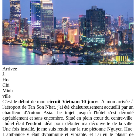
Arrivée
à
Ho
Chi
Minh
ville
C'est le début de mon
circuit Vietnam 10 jours
. À mon arrivée à
l'aéroport de Tan Son Nhat, j'ai été chaleureusement accueilli par un
chauffeur d'Autour Asia. Le trajet jusqu'à l'hôtel s'est déroulé
agréablement et sans encombre. Situé en plein cœur du centre-ville,
l'hôtel était l'endroit idéal pour débuter ma découverte de la ville.
Une fois installé, je me suis rendu sur la rue piétonne Nguyen Hue.
L'ambiance y était dynamique et vibrante, et j'ai eu le plaisir de