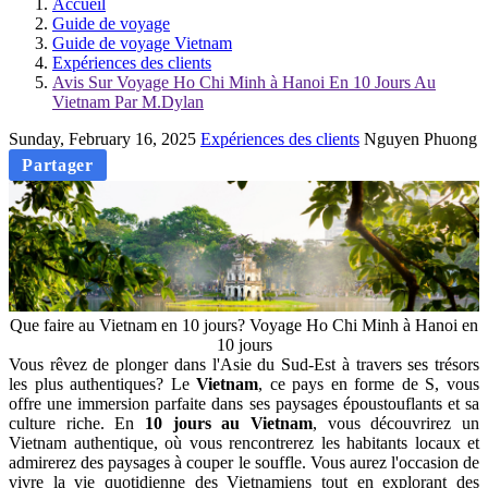
Accueil
Guide de voyage
Guide de voyage Vietnam
Expériences des clients
Avis Sur Voyage Ho Chi Minh à Hanoi En 10 Jours Au
Vietnam Par M.Dylan
Sunday, February 16, 2025
Expériences des clients
Nguyen Phuong
Partager
Que faire au Vietnam en 10 jours? Voyage Ho Chi Minh à Hanoi en
10 jours
Vous rêvez de plonger dans l'Asie du Sud-Est à travers ses trésors
les plus authentiques? Le
Vietnam
, ce pays en forme de S, vous
offre une immersion parfaite dans ses paysages époustouflants et sa
culture riche. En
10 jours au Vietnam
, vous découvrirez un
Vietnam authentique, où vous rencontrerez les habitants locaux et
admirerez des paysages à couper le souffle. Vous aurez l'occasion de
vivre la vie quotidienne des Vietnamiens tout en explorant des