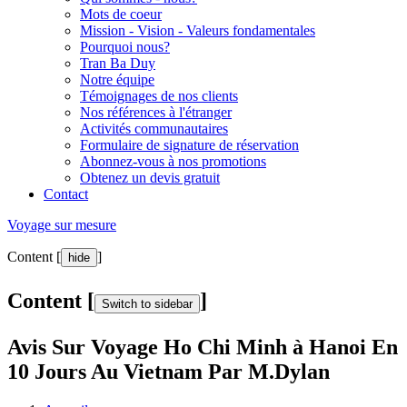
Mots de coeur
Mission - Vision - Valeurs fondamentales
Pourquoi nous?
Tran Ba Duy
Notre équipe
Témoignages de nos clients
Nos références à l'étranger
Activités communautaires
Formulaire de signature de réservation
Abonnez-vous à nos promotions
Obtenez un devis gratuit
Contact
Voyage sur mesure
Content [
]
hide
Content [
]
Switch to sidebar
Avis Sur Voyage Ho Chi Minh à Hanoi En
10 Jours Au Vietnam Par M.Dylan