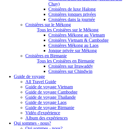
Chay)
Croisières de luxe Halong
Croisières jonques privées
Croisières dans la journée
Croisières sur le Mékong
Tous les Croisières sur le Mékong
Croisières Mékong au Vietnam
Croisières Vietnam & Cambodge
Croisières Mékong au Laos
Jonque privée sur Mékong
Croisières en Birmanie
Tous les Croisières en Birmanie
Croisières sur Irrawaddy
Croisières sur Chindwin
Guide de voyage
All Travel Guide
Guide de voyage Vietnam
Guide de voyage Cambodge
Guide de voyage Thaïlande
Guide de voyage Laos
Guide de voyage Birmanie
Vidéo d'expérience
Album des expériences
Qui sommes - nous?
Qui sommes - nous?