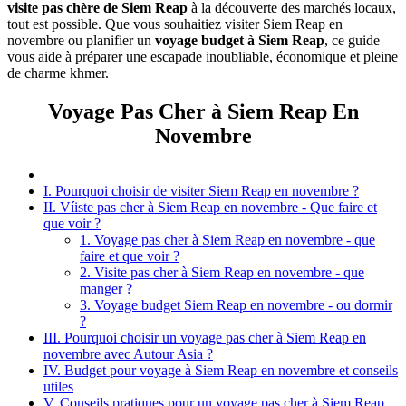
visite pas chère de Siem Reap
à la découverte des marchés locaux,
tout est possible. Que vous souhaitiez visiter Siem Reap en
novembre ou planifier un
voyage budget à Siem Reap
, ce guide
vous aide à préparer une escapade inoubliable, économique et pleine
de charme khmer.
Voyage Pas Cher à Siem Reap En
Novembre
I. Pourquoi choisir de visiter Siem Reap en novembre ?
II. Víiste pas cher à Siem Reap en novembre - Que faire et
que voir ?
1. Voyage pas cher à Siem Reap en novembre - que
faire et que voir ?
2. Visite pas cher à Siem Reap en novembre - que
manger ?
3. Voyage budget Siem Reap en novembre - ou dormir
?
III. Pourquoi choisir un voyage pas cher à Siem Reap en
novembre avec Autour Asia ?
IV. Budget pour voyage à Siem Reap en novembre et conseils
utiles
V. Conseils pratiques pour un voyage pas cher à Siem Reap