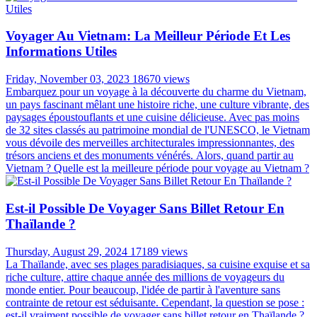
Voyager Au Vietnam: La Meilleur Période Et Les
Informations Utiles
Friday, November 03, 2023
18670 views
Embarquez pour un voyage à la découverte du charme du Vietnam,
un pays fascinant mêlant une histoire riche, une culture vibrante, des
paysages époustouflants et une cuisine délicieuse. Avec pas moins
de 32 sites classés au patrimoine mondial de l'UNESCO, le Vietnam
vous dévoile des merveilles architecturales impressionnantes, des
trésors anciens et des monuments vénérés. Alors, quand partir au
Vietnam ? Quelle est la meilleure période pour voyage au Vietnam ?
Est-il Possible De Voyager Sans Billet Retour En
Thaïlande ?
Thursday, August 29, 2024
17189 views
La Thaïlande, avec ses plages paradisiaques, sa cuisine exquise et sa
riche culture, attire chaque année des millions de voyageurs du
monde entier. Pour beaucoup, l'idée de partir à l'aventure sans
contrainte de retour est séduisante. Cependant, la question se pose :
est-il vraiment possible de voyager sans billet retour en Thaïlande ?