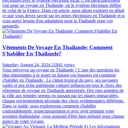
électriques avec le système électrique local. C'est particulièrement
vrai pour un voyage en Thaïlande, où le système électrique diffère
de celui de la France. Dans cet article, nous allons explorer en détail
ce que vous devez savoir sur les prises électriques en Thaïlande et si
vous aurez besoin d'un adaptateur pour la Thaïlande pour vos
appareils.
Vêtements De Voyage En Thaïlande: Comment
S'habiller En Thaïlande?
Saturday, August 24, 2024
21841 views
Vous prévoyez un voyage en Thaïlande ? L'une des questions les
plus importantes à se poser en faisant vos bagages est comment
s'habiller en Thaïlande . Le climat tropical du pays, ses paysages
variés et son riche patrimoine culturel influencent tous le choix des
vêtements de voyage en Thaïlande appropriés. Des rues animées de
la ville aux temples sereins en passant par les plages immaculées,
chaque environnement nécessite des choix vestimentaires différents.
Dans ce guide, nous explorerons comment s'habiller
confortablement, respectueusement et avec style pendant votre
aventure thaïlandaise, vous assurant d'être bien préparé pour chaque
aspect de votre voyage.