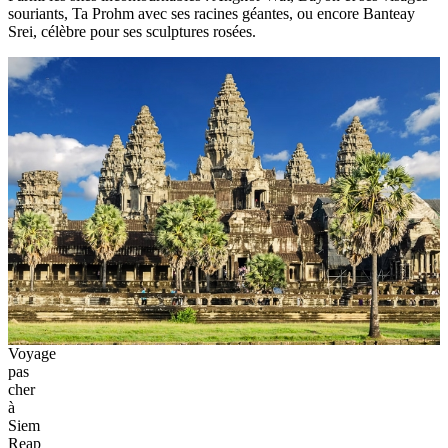
souriants, Ta Prohm avec ses racines géantes, ou encore Banteay
Srei, célèbre pour ses sculptures rosées.
Voyage
pas
cher
à
Siem
Reap