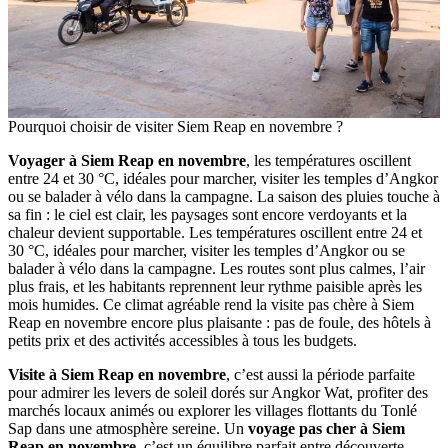
Pourquoi choisir de visiter Siem Reap en novembre ?
Voyager à Siem Reap en novembre
, les températures oscillent
entre 24 et 30 °C, idéales pour marcher, visiter les temples d’Angkor
ou se balader à vélo dans la campagne. La saison des pluies touche à
sa fin : le ciel est clair, les paysages sont encore verdoyants et la
chaleur devient supportable. Les températures oscillent entre 24 et
30 °C, idéales pour marcher, visiter les temples d’Angkor ou se
balader à vélo dans la campagne. Les routes sont plus calmes, l’air
plus frais, et les habitants reprennent leur rythme paisible après les
mois humides. Ce climat agréable rend la visite pas chère à Siem
Reap en novembre encore plus plaisante : pas de foule, des hôtels à
petits prix et des activités accessibles à tous les budgets.
Visite à Siem Reap en novembre
, c’est aussi la période parfaite
pour admirer les levers de soleil dorés sur Angkor Wat, profiter des
marchés locaux animés ou explorer les villages flottants du Tonlé
Sap dans une atmosphère sereine. Un
voyage pas cher à Siem
Reap en novembre
, c’est un équilibre parfait entre découverte,