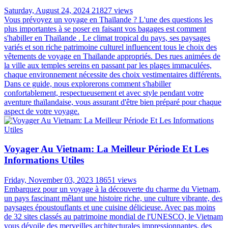
Wednesday, August 28, 2024
32464 views
Lorsqu'on prépare un voyage à l'étranger, on pense souvent à la
valise, aux billets d'avion et aux activités sur place. Cependant, un
aspect crucial est souvent négligé: la compatibilité de nos appareils
électriques avec le système électrique local. C'est particulièrement
vrai pour un voyage en Thaïlande, où le système électrique diffère
de celui de la France. Dans cet article, nous allons explorer en détail
ce que vous devez savoir sur les prises électriques en Thaïlande et si
vous aurez besoin d'un adaptateur pour la Thaïlande pour vos
appareils.
Vêtements De Voyage En Thaïlande: Comment
S'habiller En Thaïlande?
Saturday, August 24, 2024
21827 views
Vous prévoyez un voyage en Thaïlande ? L'une des questions les
plus importantes à se poser en faisant vos bagages est comment
s'habiller en Thaïlande . Le climat tropical du pays, ses paysages
variés et son riche patrimoine culturel influencent tous le choix des
vêtements de voyage en Thaïlande appropriés. Des rues animées de
la ville aux temples sereins en passant par les plages immaculées,
chaque environnement nécessite des choix vestimentaires différents.