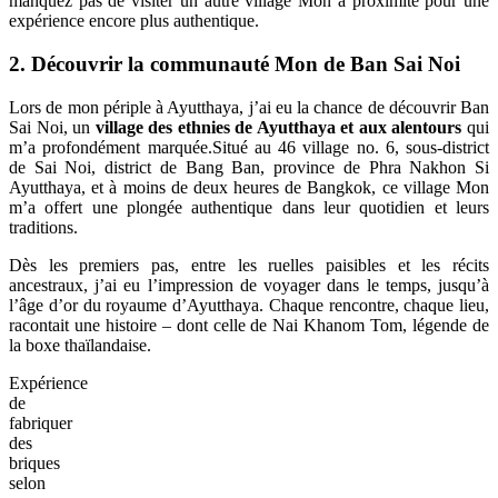
manquez pas de visiter un autre village Mon à proximité pour une
expérience encore plus authentique.
2. Découvrir la communauté Mon de Ban Sai Noi
Lors de mon périple à Ayutthaya, j’ai eu la chance de découvrir Ban
Sai Noi, un
village des ethnies de Ayutthaya et aux alentours
qui
m’a profondément marquée.Situé au 46 village no. 6, sous-district
de Sai Noi, district de Bang Ban, province de Phra Nakhon Si
Ayutthaya, et à moins de deux heures de Bangkok, ce village Mon
m’a offert une plongée authentique dans leur quotidien et leurs
traditions.
Dès les premiers pas, entre les ruelles paisibles et les récits
ancestraux, j’ai eu l’impression de voyager dans le temps, jusqu’à
l’âge d’or du royaume d’Ayutthaya. Chaque rencontre, chaque lieu,
racontait une histoire – dont celle de Nai Khanom Tom, légende de
la boxe thaïlandaise.
Expérience
de
fabriquer
des
briques
selon