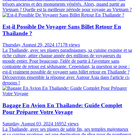
Dans ce guide, nous explorerons comment s'habiller
confortablement, respectueusement et avec style pendant votre
aventure thaïlandaise, vous assurant d'être bien préparé pour chaque
aspect de votre voyage.
Voyager Au Vietnam: La Meilleur Période Et Les
Informations Utiles
Friday, November 03, 2023
18651 views
Embarquez pour un voyage à la découverte du charme du Vietnam,
un pays fascinant mêlant une histoire riche, une culture vibrante, des
paysages époustouflants et une cuisine délicieuse. Avec pas moins
de 32 sites classés au patrimoine mondial de l'UNESCO, le Vietnam
vous dévoile des merveilles architecturales impressionnantes, des
trésors anciens et des monuments vénérés. Alors, quand partir au
Vietnam ? Quelle est la meilleure période pour voyage au Vietnam ?
Est-il Possible De Voyager Sans Billet Retour En
Thaïlande ?
Thursday, August 29, 2024
17178 views