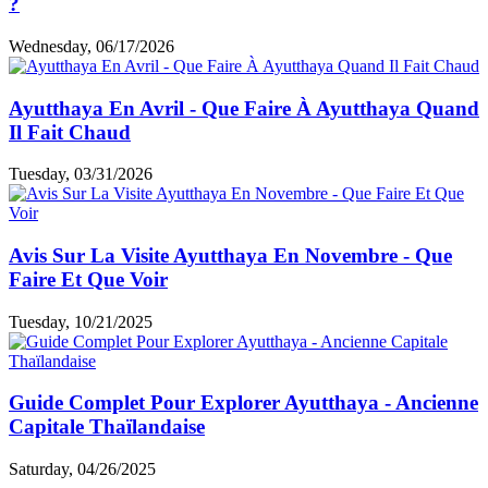
Expériences des clients
Articles similaires
Wat Phra Ngam - Temple Ancien Aux Racines
D'arbres à Ayutthaya
Wednesday, 06/10/2026
Comment Se Rendre à Ayutthaya Depuis Bangkok
?
Wednesday, 06/17/2026
Ayutthaya En Avril - Que Faire À Ayutthaya Quand
Il Fait Chaud
Tuesday, 03/31/2026