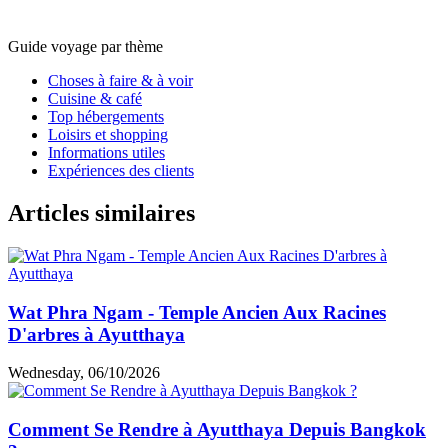
locales, comme les célèbres "Nouilles de bateau".
Finn
5.0
Excellent
Puis-je visiter Ayutthaya en 1 jour ?
Oui, vous pouvez explorer
Ayutthaya en 1 jour
.
Que faire à
Ayutthaya en 24 heures ?
Bien que la ville regorge de trésors
historiques qu'il serait difficile de découvrir en une journée, un
itinéraire bien conçu permet de saisir l'essence d'Ayutthaya.
Vous pourrez visiter des temples emblématiques, savourer
des spécialités locales et explorer le marché flottant animé.
Pour un guide détaillé, vous pouvez vous référer suivre
l'itinéraire Ayutthaya 1 jour de M. Ralph.
Guide voyage par thème
Choses à faire & à voir
Cuisine & café
Top hébergements
Loisirs et shopping
Informations utiles