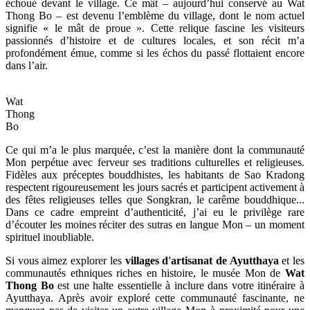
échoué devant le village. Ce mât – aujourd’hui conservé au Wat
Thong Bo – est devenu l’emblème du village, dont le nom actuel
signifie « le mât de proue ». Cette relique fascine les visiteurs
passionnés d’histoire et de cultures locales, et son récit m’a
profondément émue, comme si les échos du passé flottaient encore
dans l’air.
Wat
Thong
Bo
Ce qui m’a le plus marquée, c’est la manière dont la communauté
Mon perpétue avec ferveur ses traditions culturelles et religieuses.
Fidèles aux préceptes bouddhistes, les habitants de Sao Kradong
respectent rigoureusement les jours sacrés et participent activement à
des fêtes religieuses telles que Songkran, le carême bouddhique...
Dans ce cadre empreint d’authenticité, j’ai eu le privilège rare
d’écouter les moines réciter des sutras en langue Mon – un moment
spirituel inoubliable.
Si vous aimez explorer les
villages d'artisanat de Ayutthaya
et les
communautés ethniques riches en histoire, le musée Mon de
Wat
Thong Bo
est une halte essentielle à inclure dans votre itinéraire à
Ayutthaya. Après avoir exploré cette communauté fascinante, ne