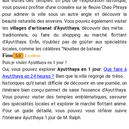
1 et 2 jours. En 1 jour, vous pourrez visiter des sites
historiques célèbres comme des temples et des pagodes,
tandis que 2 jours à Ayutthaya permettront à votre famille de
profiter d'autres activités, comme une croisière sur le fleuve,
la découverte des villages artisanaux, et la dégustation de la
cuisine locale. Ayutthaya sera un arrêt essentiel pour que
votre famille vive à la fois l'histoire et des expériences
intéressantes.
Nolan
5.0
Excellent
Quelles sont les activités à faire à Ayutthaya en dehors des visites de
temples ?
Les
meilleures choses à faire à Ayutthaya
ne se limitent pas
aux visites des temples. En plus de l'exploration historique,
vous pouvez profiter d'une croisière sur le fleuve Chao Phraya
pour admirer la ville sous un autre angle et découvrir la
beauté naturelle des environs. Vous pouvez également visiter
les
villages
d'artisanat d'Ayutthaya
, découvrir des métiers
traditionnels, ou faire du shopping au marché flottant
d'Ayutthaya. Enfin, n'oubliez pas de goûter aux spécialités