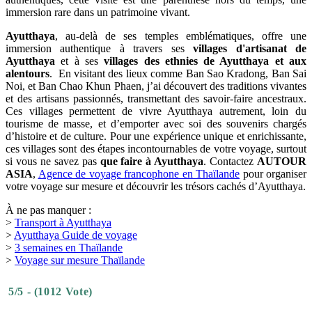
Peindre
un
petit
masque
souvenir
À Ban Chao Khun Phaen, on ne se contente pas de regarder : on vit
l’artisanat. Pour les voyageurs en quête d’expériences culturelles
authentiques, cette visite est une parenthèse hors du temps, une
immersion rare dans un patrimoine vivant.
Ayutthaya
, au-delà de ses temples emblématiques, offre une
immersion authentique à travers ses
villages d'artisanat de
Ayutthaya
et à ses
villages des ethnies de Ayutthaya et aux
alentours
. En visitant des lieux comme Ban Sao Kradong, Ban Sai
Noi, et Ban Chao Khun Phaen, j’ai découvert des traditions vivantes
et des artisans passionnés, transmettant des savoir-faire ancestraux.
Ces villages permettent de vivre Ayutthaya autrement, loin du