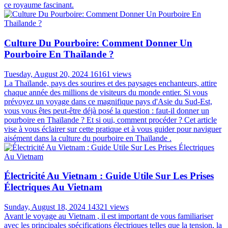
Carte Thaïlande: Les Sites Incontournables Pour
Votre Voyage En Thaïlande
Sunday, July 14, 2024
16529 views
La Thaïlande , terre de contrastes et de merveilles, vous invite à un
voyage inoubliable. Des temples dorés de Bangkok aux plages de
sable fin de Phuket, en passant par les montagnes verdoyantes du
nord, chaque région recèle des trésors à découvrir. Pour ne rien
manquer de ces sites emblématiques, une carte de la Thaïlande
s'impose comme le compagnon idéal du voyageur curieux.
Préparez-vous à sillonner le pays du sourire, guidé par les
incontournables qui font la renommée de ce joyau d'Asie du Sud-
Est. Armés de cette carte et de nos recommandations, vous serez
prêts à entreprendre un voyage en Thaïlande extraordinaire à travers
ce royaume fascinant.
Culture Du Pourboire: Comment Donner Un
Pourboire En Thaïlande ?
Tuesday, August 20, 2024
16161 views