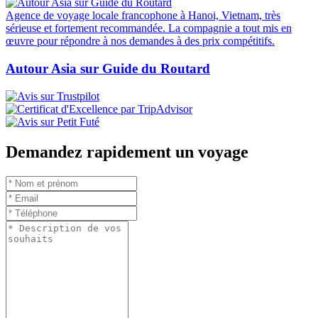
Autour Asia est fortement recommandée
sur
Prônant la mission 'plus satisfait que prévu' et offrant des
expériences authentiques, nous avons reçu de nombreuses
recommandations sur des forums de voyage réputés :
Découvertes exceptionnelles, guide formidable, organisation
impeccable. Accompagnement personnalisé basé sur l'écoute et la
satisfaction des besoins. Disponibilité constante. Agence de voyage
au Vietnam très sérieuse, fortement recommandée.
Tripadvisor.fr @Excellence
Agence de voyage locale francophone à Hanoi, Vietnam, très
sérieuse et fortement recommandée. La compagnie a tout mis en
œuvre pour répondre à nos demandes à des prix compétitifs.
Autour Asia sur Guide du Routard