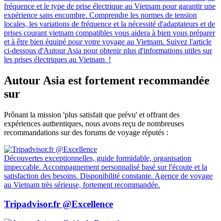
La Thaïlande, pays des sourires et des paysages enchanteurs, attire
chaque année des millions de visiteurs du monde entier. Si vous
prévoyez un voyage dans ce magnifique pays d'Asie du Sud-Est,
vous vous êtes peut-être déjà posé la question : faut-il donner un
pourboire en Thaïlande ? Et si oui, comment procéder ? Cet article
vise à vous éclairer sur cette pratique et à vous guider pour naviguer
aisément dans la culture du pourboire en Thaïlande .
Électricité Au Vietnam : Guide Utile Sur Les Prises
Électriques Au Vietnam
Sunday, August 18, 2024
14321 views
Avant le voyage au Vietnam , il est important de vous familiariser
avec les principales spécifications électriques telles que la tension, la
fréquence et le type de prise électrique au Vietnam pour garantir une
expérience sans encombre. Comprendre les normes de tension
locales, les variations de fréquence et la nécessité d'adaptateurs et de
prises courant vietnam compatibles vous aidera à bien vous préparer
et à être bien équipé pour votre voyage au Vietnam. Suivez l'article
ci-dessous d'Autour Asia pour obtenir plus d'informations utiles sur
les prises électriques au Vietnam !