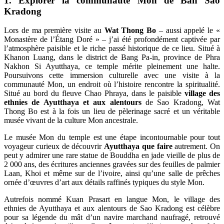
1. Explorer la communauté Mon de Ban Sao
Kradong
Lors de ma première visite au
Wat Thong Bo
– aussi appelé le «
Monastère de l’Étang Doré » – j’ai été profondément captivée par
l’atmosphère paisible et le riche passé historique de ce lieu. Situé à
Khanon Luang, dans le district de Bang Pa-in, province de Phra
Nakhon Si Ayutthaya, ce temple mérite pleinement une halte.
Poursuivons cette immersion culturelle avec une visite à la
communauté Mon, un endroit où l’histoire rencontre la spiritualité.
Situé au bord du fleuve Chao Phraya, dans le paisible
village des
ethnies de Ayutthaya et aux alentours
de Sao Kradong, Wat
Thong Bo est à la fois un lieu de pèlerinage sacré et un véritable
musée vivant de la culture Mon ancestrale.
Le musée Mon du temple est une étape incontournable pour tout
voyageur curieux de découvrir
Ayutthaya que faire
autrement. On
peut y admirer une rare statue de Bouddha en jade vieille de plus de
2 000 ans, des écritures anciennes gravées sur des feuilles de palmier
Laan, Khoi et même sur de l’ivoire, ainsi qu’une salle de prêches
ornée d’œuvres d’art aux détails raffinés typiques du style Mon.
Autrefois nommé Kuan Prasart en langue Mon, le village des
ethnies de Ayutthaya et aux alentours de Sao Kradong est célèbre
pour sa légende du mât d’un navire marchand naufragé, retrouvé