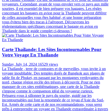
La Thaïlande, avec ses plages paradisiaques, sa cuisine exquise et sa
riche culture, attire chaque année des millions de voyageurs du
monde entier. Pour beaucoup, l'idée de partir à l'aventure sans
contrainte de retour est séduisante. Cependant, la question se pose :
est-il vraiment possible de voyager sans billet retour en Thaïlande ?
Découvrons ensemble la réponse avec Autour Asia dans l'article ci-
dessous !
Bagage En Avion En Thaïlande: Guide Complet
Pour Préparer Votre Voyage
Saturday, August 03, 2024
16952 views
La Thaïlande, avec ses plages de sable fin, ses temples majestueux
et sa cuisine exotique, est une destination de rêve pour de nombreux
voyageurs. Cependant, avant de vous envoler vers ce pays aux mille
sourires, il est essentiel de bien préparer vos bagages. Les règles
concernant les bagages en avion pour la Thaïlande peuvent différer
de celles auxquelles vous êtes habitué, et une bonne préparation
vous évitera bien des tracas à l'aéroport. Découvrons les
réglementations spécifiques concernant le bagage en avion en
Thaïlande dans le guide complet ci-dessous !