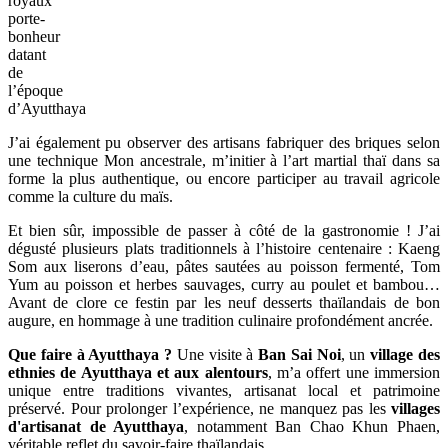
royaux
porte-
bonheur
datant
de
l’époque
d’Ayutthaya
J’ai également pu observer des artisans fabriquer des briques selon
une technique Mon ancestrale, m’initier à l’art martial thaï dans sa
forme la plus authentique, ou encore participer au travail agricole
comme la culture du maïs.
Et bien sûr, impossible de passer à côté de la gastronomie ! J’ai
dégusté plusieurs plats traditionnels à l’histoire centenaire : Kaeng
Som aux liserons d’eau, pâtes sautées au poisson fermenté, Tom
Yum au poisson et herbes sauvages, curry au poulet et bambou…
Avant de clore ce festin par les neuf desserts thaïlandais de bon
augure, en hommage à une tradition culinaire profondément ancrée.
Que faire à Ayutthaya ?
Une visite à
Ban Sai Noi
, un
village des
ethnies de Ayutthaya et aux alentours
, m’a offert une immersion
unique entre traditions vivantes, artisanat local et patrimoine
préservé. Pour prolonger l’expérience, ne manquez pas les
villages
d'artisanat de Ayutthaya
, notamment Ban Chao Khun Phaen,
véritable reflet du savoir-faire thaïlandais.