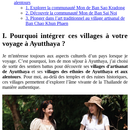
alentours
1. Explorer la communauté Mon de Ban Sao Kradong
2. Découvrir la communauté Mon de Ban Sai Noi
3. Plonger dans l’art traditionnel au village artisanal de
Ban Chao Khun Phaen
I. Pourquoi intégrer ces villages à votre
voyage à Ayutthaya ?
Je m'intéresse toujours aux aspects culturels d’un pays lorsque je
voyage. C’est pourquoi, lors de mon séjour à Ayutthaya, j’ai choisi
de sortir des sentiers battus pour découvrir ses
villages d'artisanat
de Ayutthaya
et ses
villages des ethnies de Ayutthaya et aux
alentours
. Pour moi, au-delà des temples et des ruines historiques,
ces villages permettent d’explorer l’âme vivante de la Thaïlande de
manière authentique.