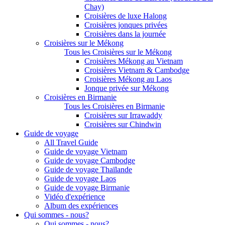
Chay)
Croisières de luxe Halong
Croisières jonques privées
Croisières dans la journée
Croisières sur le Mékong
Tous les Croisières sur le Mékong
Croisières Mékong au Vietnam
Croisières Vietnam & Cambodge
Croisières Mékong au Laos
Jonque privée sur Mékong
Croisières en Birmanie
Tous les Croisières en Birmanie
Croisières sur Irrawaddy
Croisières sur Chindwin
Guide de voyage
All Travel Guide
Guide de voyage Vietnam
Guide de voyage Cambodge
Guide de voyage Thaïlande
Guide de voyage Laos
Guide de voyage Birmanie
Vidéo d'expérience
Album des expériences
Qui sommes - nous?
Qui sommes - nous?