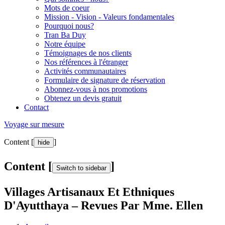
Mots de coeur
Mission - Vision - Valeurs fondamentales
Pourquoi nous?
Tran Ba Duy
Notre équipe
Témoignages de nos clients
Nos références à l'étranger
Activités communautaires
Formulaire de signature de réservation
Abonnez-vous à nos promotions
Obtenez un devis gratuit
Contact
Voyage sur mesure
Content [
]
hide
Content [
]
Switch to sidebar
Villages Artisanaux Et Ethniques
D'Ayutthaya – Revues Par Mme. Ellen