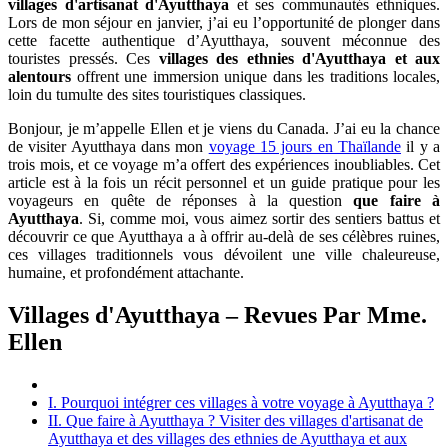
villages d'artisanat d'Ayutthaya
et ses communautés ethniques.
Lors de mon séjour en janvier, j’ai eu l’opportunité de plonger dans
cette facette authentique d’Ayutthaya, souvent méconnue des
touristes pressés. Ces
villages des ethnies d'Ayutthaya et aux
alentours
offrent une immersion unique dans les traditions locales,
loin du tumulte des sites touristiques classiques.
Bonjour, je m’appelle Ellen et je viens du Canada. J’ai eu la chance
de visiter Ayutthaya dans mon
voyage 15 jours en Thaïlande
il y a
trois mois, et ce voyage m’a offert des expériences inoubliables. Cet
article est à la fois un récit personnel et un guide pratique pour les
voyageurs en quête de réponses à la question
que faire à
Ayutthaya
. Si, comme moi, vous aimez sortir des sentiers battus et
découvrir ce que Ayutthaya a à offrir au-delà de ses célèbres ruines,
ces villages traditionnels vous dévoilent une ville chaleureuse,
humaine, et profondément attachante.
Villages d'Ayutthaya – Revues Par Mme.
Ellen
I. Pourquoi intégrer ces villages à votre voyage à Ayutthaya ?
II. Que faire à Ayutthaya ? Visiter des villages d'artisanat de
Ayutthaya et des villages des ethnies de Ayutthaya et aux