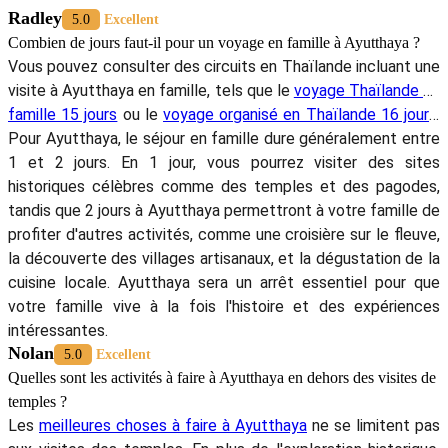
tourisme de masse, et d’emporter avec soi des souvenirs chargés
d’histoire et de culture. Pour une expérience unique et enrichissante,
ces villages sont des étapes incontournables de votre voyage, surtout
si vous ne savez pas
que faire à Ayutthaya
. Contactez
AUTOUR
ASIA
,
Agence de voyage francophone en Thaïlande
pour organiser
votre voyage sur mesure et découvrir les trésors cachés d’Ayutthaya.
À ne pas manquer :
>
Transport à Ayutthaya
>
Ayutthaya Guide de voyage
>
3 semaines en Thaïlande
>
Voyage sur mesure Thaïlande
5/5 - (1012 Vote)
Radley
5.0
Excellent
Combien de jours faut-il pour un voyage en famille à Ayutthaya ?
Vous pouvez consulter des circuits en Thaïlande incluant une
visite à Ayutthaya en famille, tels que le
voyage Thaïlande en
famille 15 jours
ou le
voyage organisé en Thaïlande 16 jours
.
Pour Ayutthaya, le séjour en famille dure généralement entre