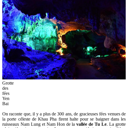
Grotte
des
fées
Yen
Bai
On raconte que, il y a plus de 300 ans, de gracieuses fées venues de
la porte céleste de Khau Pha firent halte pour se baigner dans les
ruisseaux Nam Lung et Nam Hon de la
vallée de Tu Le
. La grotte