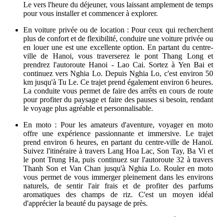
?
La
vallée de Tu Le
, avec ses magnifiques rizières en terrasses et ses
paysages sereins, est une destination incontournable dans le nord du
Vietnam. Pour atteindre cet endroit pittoresque depuis Hanoi, vous
avez plusieurs options, chacune offrant des expériences uniques :
En bus : Le moyen le plus simple pour se rendre à la
vallée
de Tu Le
est le bus. La vallée est à environ 260 km de Hanoi,
et le trajet dure environ 6 heures. Des bus pour Tu Le sont
disponibles depuis les principales gares routières de Hanoi,
notamment My Dinh, Giap Bat et Yen Nghia. Ces gares
proposent des horaires de départ flexibles, ce qui facilite la
planification. Pour une meilleure expérience, il est
recommandé de partir tôt le matin. Ainsi, vous arriverez à Tu
Le vers l'heure du déjeuner, vous laissant amplement de temps
pour vous installer et commencer à explorer.
En voiture privée ou de location : Pour ceux qui recherchent
plus de confort et de flexibilité, conduire une voiture privée ou
en louer une est une excellente option. En partant du centre-
ville de Hanoi, vous traverserez le pont Thang Long et
prendrez l'autoroute Hanoi - Lao Cai. Sortez à Yen Bai et
continuez vers Nghia Lo. Depuis Nghia Lo, c'est environ 50
km jusqu'à Tu Le. Ce trajet prend également environ 6 heures.