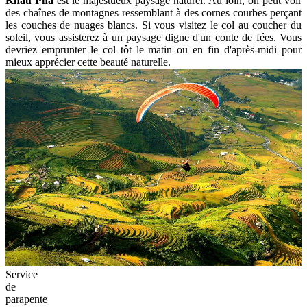
Khau Pha
est le majestueux paysage naturel. Au loin, on peut voir
des chaînes de montagnes ressemblant à des cornes courbes perçant
les couches de nuages blancs. Si vous visitez le col au coucher du
soleil, vous assisterez à un paysage digne d'un conte de fées. Vous
devriez emprunter le col tôt le matin ou en fin d'après-midi pour
mieux apprécier cette beauté naturelle.
Service
de
parapente