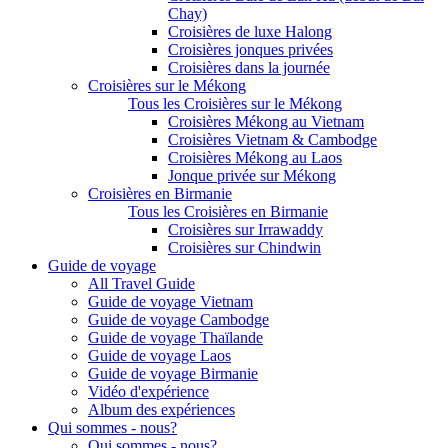
Chay)
Croisières de luxe Halong
Croisières jonques privées
Croisières dans la journée
Croisières sur le Mékong
Tous les Croisières sur le Mékong
Croisières Mékong au Vietnam
Croisières Vietnam & Cambodge
Croisières Mékong au Laos
Jonque privée sur Mékong
Croisières en Birmanie
Tous les Croisières en Birmanie
Croisières sur Irrawaddy
Croisières sur Chindwin
Guide de voyage
All Travel Guide
Guide de voyage Vietnam
Guide de voyage Cambodge
Guide de voyage Thaïlande
Guide de voyage Laos
Guide de voyage Birmanie
Vidéo d'expérience
Album des expériences
Qui sommes - nous?
Qui sommes - nous?