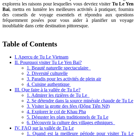
explorera les raisons pour lesquelles vous devriez visiter
Tu Le Yen
Bai
, mettra en lumière les meilleures activités à pratiquer, fournira
des conseils de voyage essentiels et répondra aux questions
fréquemment posées pour vous aider à planifier un voyage
inoubliable dans cette destination pittoresque.
Table of Contents
I. Aperçu de Tu Le Vietnam
II. Pourquoi visiter Tu Le Yen Bai?
1. Beauté naturelle spectaculaire
2. Diversité culturelle
3. Paradis pour les activités de plein air
4. Cuisine authentique
III. Que faire à la vallée de Tu Le?
1. Admirer les rizières de Tu Le
2. Se détendre dans la source minérale chaude de Tu Le
3. Visiter la grotte des fées (Động Tiên Nữ)
4. Explorer le col de Khau Pha
5. Déguster les plats traditionnels de Tu Le
6. Découvrir la culture des villages ethniques
IV. FAQ sur la vallée de Tu Le
1. Quand est la meilleure période pour visiter Tu Le