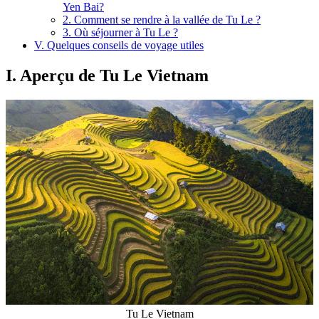
Yen Bai?
2. Comment se rendre à la vallée de Tu Le ?
3. Où séjourner à Tu Le ?
V. Quelques conseils de voyage utiles
I. Aperçu de Tu Le Vietnam
Tu Le Vietnam