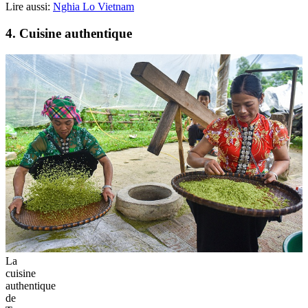
Lire aussi:
Nghia Lo Vietnam
4. Cuisine authentique
La
cuisine
authentique
de