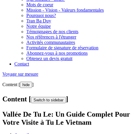
Mots de coeur
Mission - Vision - Valeurs fondamentales
Pourquoi nous?
Tran Ba Duy
Notre équipe
Témoignages de nos clients
Nos références à l'étranger
Activités communautaires
Formulaire de signature de réservation
Abonnez-vous à nos promotions
Obtenez un devis gratuit
Contact
Voyage sur mesure
Content [
]
hide
Content [
]
Switch to sidebar
Vallée De Tu Le: Un Guide Complet Pour
Votre Visite à Tu Le Vietnam