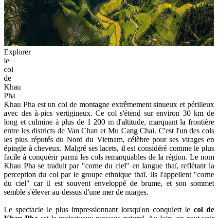
Explorer
le
col
de
Khau
Pha
Khau Pha est un col de montagne extrêmement sinueux et périlleux
avec des à-pics vertigineux. Ce col s'étend sur environ 30 km de
long et culmine à plus de 1 200 m d'altitude, marquant la frontière
entre les districts de Van Chan et Mu Cang Chai. C'est l'un des cols
les plus réputés du Nord du Vietnam, célèbre pour ses virages en
épingle à cheveux. Malgré ses lacets, il est considéré comme le plus
facile à conquérir parmi les cols remarquables de la région. Le nom
Khau Pha se traduit par "corne du ciel" en langue thaï, reflétant la
perception du col par le groupe ethnique thaï. Ils l'appellent "corne
du ciel" car il est souvent enveloppé de brume, et son sommet
semble s'élever au-dessus d'une mer de nuages.
Le spectacle le plus impressionnant lorsqu'on conquiert le
col de