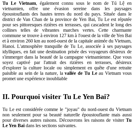
Tu Le Vietnam
, également connu sous le nom de Tú Lệ en
vietnamien, offre une évasion sereine dans les paysages
époustouflants des hautes terres du nord du pays. Située dans le
district de Van Chan de la province de Yen Bai, Tu Le est réputée
pour ses pittoresques rizières en terrasses, qui cascadent le long des
collines telles de vibrantes marches vertes. Cette charmante
commune se trouve à environ 127 km à l'ouest de la ville de Yen Bai
et à environ 260 km au nord-ouest de la capitale animée du Vietnam,
Hanoi. L'atmosphère tranquille de Tu Le, associée à ses paysages
idylliques, en fait une destination prisée des voyageurs désireux de
s'immerger dans la beauté de la campagne vietnamienne. Que vous
soyez captivé par l'attrait des rizières en terrasses, désireux
d'explorer la culture locale ou simplement en quête d'une retraite
paisible au sein de la nature, la
vallée de Tu Le
au Vietnam vous
promet une expérience inoubliable
II. Pourquoi visiter Tu Le Yen Bai?
Tu Le est considérée comme le "joyau" du nord-ouest du Vietnam
non seulement pour sa beauté naturelle époustouflante mais aussi
pour diverses autres raisons. Découvrons les raisons de visiter
Tu
Le Yen Bai
dans les sections suivantes.