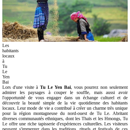
Les
habitants
locaux
à
Tu
Le
Yen
Bai
Lors d'une visite à
Tu Le Yen Bai
, vous pourrez non seulement
admirer les paysages à couper le souffle, mais aussi avoir
l'opportunité de vous engager dans un échange culturel et de
découvrir la beauté simple de la vie quotidienne des habitants
locaux. Leur mode de vie a contribué à créer un charme très unique
pour la région montagneuse du nord-ouest de Tu Le. Abritant
diverses communautés ethniques, dont les Thaïs et les Hmongs, Tu
Le offre une riche tapisserie d'expériences culturelles. Les visiteurs
peuvent s'immerger dans les traditions, rituels et festivals de ces