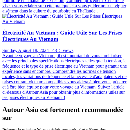
pourboire en Thaïlande ? Et si oui, comment procéder ? Cet article
vise à vous éclairer sur cette pratique et à vous guider pour naviguer
aisément dans la culture du pourboire en Thaïlande .
Électricité Au Vietnam : Guide Utile Sur Les Prises
Électriques Au Vietnam
Sunday, August 18, 2024
14315 views
Avant le voyage au Vietnam , il est important de vous familiariser
avec les principales spécifications électriques telles que la tension, la
fréquence et le type de prise électrique au Vietnam pour garantir une
expérience sans encombre. Comprendre les normes de tension
locales, les variations de fréquence et la nécessité d'adaptateurs et de
prises courant vietnam compatibles vous aidera à bien vous préparer
et à être bien équipé pour votre voyage au Vietnam. Suivez l'article
ci-dessous d'Autour Asia pour obtenir plus d'informations utiles sur
les prises électriques au Vietnam !
Autour Asia est fortement recommandée
sur
Prônant la mission 'plus satisfait que prévu' et offrant des