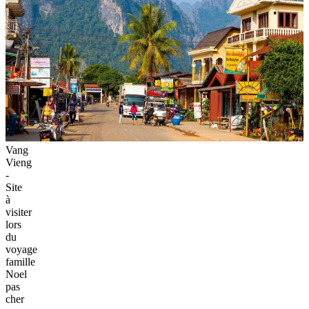
Vang
Vieng
-
Site
à
visiter
lors
du
voyage
famille
Noel
pas
cher