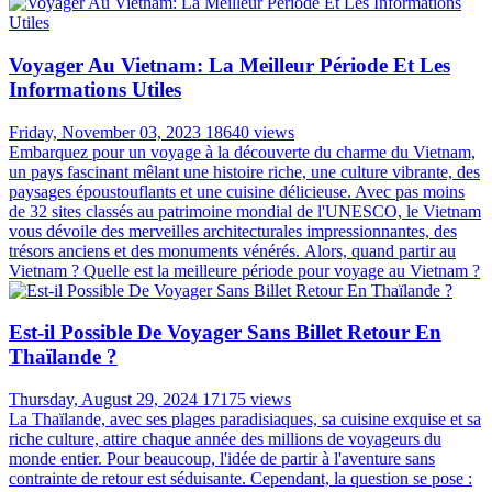
Voyager Au Vietnam: La Meilleur Période Et Les
Informations Utiles
Friday, November 03, 2023
18640 views
Embarquez pour un voyage à la découverte du charme du Vietnam,
un pays fascinant mêlant une histoire riche, une culture vibrante, des
paysages époustouflants et une cuisine délicieuse. Avec pas moins
de 32 sites classés au patrimoine mondial de l'UNESCO, le Vietnam
vous dévoile des merveilles architecturales impressionnantes, des
trésors anciens et des monuments vénérés. Alors, quand partir au
Vietnam ? Quelle est la meilleure période pour voyage au Vietnam ?
Est-il Possible De Voyager Sans Billet Retour En
Thaïlande ?
Thursday, August 29, 2024
17175 views
La Thaïlande, avec ses plages paradisiaques, sa cuisine exquise et sa
riche culture, attire chaque année des millions de voyageurs du
monde entier. Pour beaucoup, l'idée de partir à l'aventure sans
contrainte de retour est séduisante. Cependant, la question se pose :