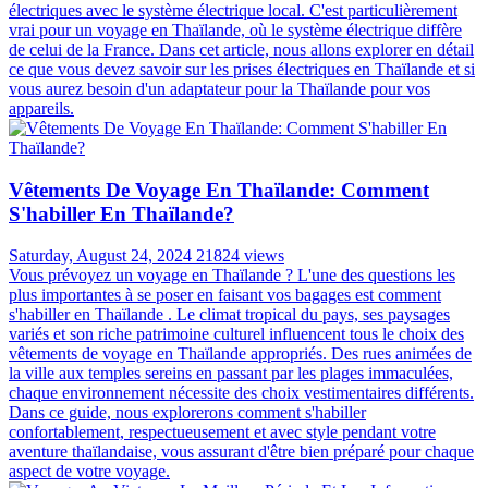
électriques avec le système électrique local. C'est particulièrement
vrai pour un voyage en Thaïlande, où le système électrique diffère
de celui de la France. Dans cet article, nous allons explorer en détail
ce que vous devez savoir sur les prises électriques en Thaïlande et si
vous aurez besoin d'un adaptateur pour la Thaïlande pour vos
appareils.
Vêtements De Voyage En Thaïlande: Comment
S'habiller En Thaïlande?
Saturday, August 24, 2024
21824 views
Vous prévoyez un voyage en Thaïlande ? L'une des questions les
plus importantes à se poser en faisant vos bagages est comment
s'habiller en Thaïlande . Le climat tropical du pays, ses paysages
variés et son riche patrimoine culturel influencent tous le choix des
vêtements de voyage en Thaïlande appropriés. Des rues animées de
la ville aux temples sereins en passant par les plages immaculées,
chaque environnement nécessite des choix vestimentaires différents.
Dans ce guide, nous explorerons comment s'habiller
confortablement, respectueusement et avec style pendant votre
aventure thaïlandaise, vous assurant d'être bien préparé pour chaque
aspect de votre voyage.