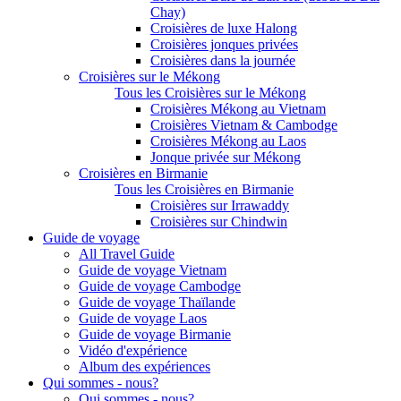
Chay)
Croisières de luxe Halong
Croisières jonques privées
Croisières dans la journée
Croisières sur le Mékong
Tous les Croisières sur le Mékong
Croisières Mékong au Vietnam
Croisières Vietnam & Cambodge
Croisières Mékong au Laos
Jonque privée sur Mékong
Croisières en Birmanie
Tous les Croisières en Birmanie
Croisières sur Irrawaddy
Croisières sur Chindwin
Guide de voyage
All Travel Guide
Guide de voyage Vietnam
Guide de voyage Cambodge
Guide de voyage Thaïlande
Guide de voyage Laos
Guide de voyage Birmanie
Vidéo d'expérience
Album des expériences
Qui sommes - nous?
Qui sommes - nous?