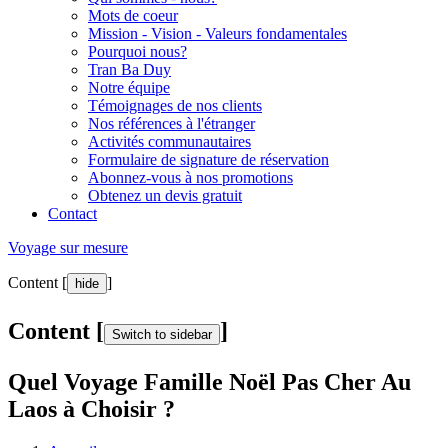
Mots de coeur
Mission - Vision - Valeurs fondamentales
Pourquoi nous?
Tran Ba Duy
Notre équipe
Témoignages de nos clients
Nos références à l'étranger
Activités communautaires
Formulaire de signature de réservation
Abonnez-vous à nos promotions
Obtenez un devis gratuit
Contact
Voyage sur mesure
Content [
]
hide
Content [
]
Switch to sidebar
Quel Voyage Famille Noël Pas Cher Au
Laos à Choisir ?