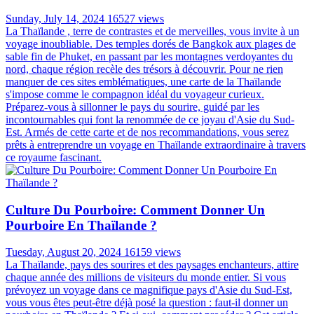
Sunday, July 14, 2024
16527 views
La Thaïlande , terre de contrastes et de merveilles, vous invite à un
voyage inoubliable. Des temples dorés de Bangkok aux plages de
sable fin de Phuket, en passant par les montagnes verdoyantes du
nord, chaque région recèle des trésors à découvrir. Pour ne rien
manquer de ces sites emblématiques, une carte de la Thaïlande
s'impose comme le compagnon idéal du voyageur curieux.
Préparez-vous à sillonner le pays du sourire, guidé par les
incontournables qui font la renommée de ce joyau d'Asie du Sud-
Est. Armés de cette carte et de nos recommandations, vous serez
prêts à entreprendre un voyage en Thaïlande extraordinaire à travers
ce royaume fascinant.
Culture Du Pourboire: Comment Donner Un
Pourboire En Thaïlande ?
Tuesday, August 20, 2024
16159 views
La Thaïlande, pays des sourires et des paysages enchanteurs, attire
chaque année des millions de visiteurs du monde entier. Si vous
prévoyez un voyage dans ce magnifique pays d'Asie du Sud-Est,
vous vous êtes peut-être déjà posé la question : faut-il donner un