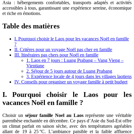
Asia : hébergements confortables, transports adaptés et activités
accessibles à tous, garantissant une expérience sereine, économique
et riche en émotions.
Table des matières
I. Pourquoi choisir le Laos pour les vacances Noël en famille
?
II. Critères pour un voyage Noël pas cher en famille
III. Itinéraires pas chers pour Noël en famille
1. Laos en 7 jours : Luang Prabang – Vang Vieng –
Vientiane
2. Séjour de 5 jours autour de Luang Prabang
3. Expérience locale de 4 jours dans les villages laotiens
IV. Conseils pour organiser un voyage famille à petit budget
I. Pourquoi choisir le Laos pour les
vacances Noël en famille ?
Choisir un
séjour famille Noel au Laos
représente une véritable
parenthèse enchantée en décembre. Ce pays d’Asie du Sud-Est offre
un climat parfait en saison sèche, avec des températures agréables
allant de 19 à 25 °C. L’ambiance paisible et la faible affluence