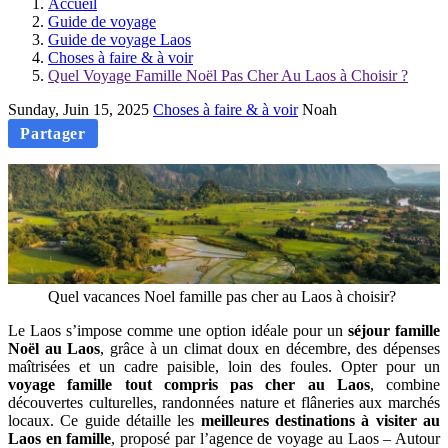
Accueil
Guide de voyage
Guide de voyage Laos
Choses à faire & à voir
Quel Voyage Famille Noël Pas Cher Au Laos à Choisir ?
Sunday, Juin 15, 2025
Choses à faire & à voir
Noah
Partager
Quel vacances Noel famille pas cher au Laos à choisir?
Le Laos s’impose comme une option idéale pour un
séjour famille
Noël au Laos
, grâce à un climat doux en décembre, des dépenses
maîtrisées et un cadre paisible, loin des foules. Opter pour un
voyage famille tout compris pas cher au Laos
, combine
découvertes culturelles, randonnées nature et flâneries aux marchés
locaux. Ce guide détaille les
meilleures destinations à visiter au
Laos en famille
, proposé par l’agence de voyage au Laos – Autour