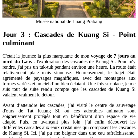
Musée national de Luang Prabang
Jour 3 : Cascades de Kuang Si - Point
culminant
C'était la journée la plus marquante de mon
voyage de 7 jours au
nord du Laos
: l'exploration des cascades de Kuang Si. Pour m'y
rendre, j'ai pris un tuk-tuk pendant environ une heure. La route était
relativement plate mais sinueuse. Heureusement, le trajet était
agrémenté de paysages magnifiques, avec des montagnes aux
formes variées et un ciel d’un bleu éclatant. Une fois sur place, je me
suis tout de suite rendu compte que les cascades de Kuang Si
valaient vraiment le détour.
Avant d’atteindre les cascades, j’ai visité le centre de sauvetage
d'ours de Tat Kuang Si, où ces adorables animaux sont
soigneusement protégés tout en bénéficiant d’un espace de vie
adapté. Puis, en avançant plus loin, j’ai enfin découvert les
différentes cascades aux eaux cristallines qui composent les cascades
de Kuang Si. Ici, j’ai pu me baigner dans une eau rafraîchissante,