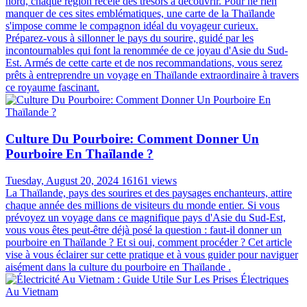
nord, chaque région recèle des trésors à découvrir. Pour ne rien
manquer de ces sites emblématiques, une carte de la Thaïlande
s'impose comme le compagnon idéal du voyageur curieux.
Préparez-vous à sillonner le pays du sourire, guidé par les
incontournables qui font la renommée de ce joyau d'Asie du Sud-
Est. Armés de cette carte et de nos recommandations, vous serez
prêts à entreprendre un voyage en Thaïlande extraordinaire à travers
ce royaume fascinant.
Culture Du Pourboire: Comment Donner Un
Pourboire En Thaïlande ?
Tuesday, August 20, 2024
16161 views
La Thaïlande, pays des sourires et des paysages enchanteurs, attire
chaque année des millions de visiteurs du monde entier. Si vous
prévoyez un voyage dans ce magnifique pays d'Asie du Sud-Est,
vous vous êtes peut-être déjà posé la question : faut-il donner un
pourboire en Thaïlande ? Et si oui, comment procéder ? Cet article
vise à vous éclairer sur cette pratique et à vous guider pour naviguer
aisément dans la culture du pourboire en Thaïlande .