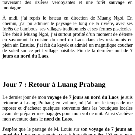
traversant des rizières verdoyantes et une forêt sauvage en
montagne.
À midi, j’ai repris le bateau en direction de Muang Ngoi. En
chemin, j’ai pu admirer le paysage le long de la rivière, avec ses
forêts de bambous, ses villages traditionnels et ses fermes piscicoles.
Une fois à Muang Ngoi, j’ai surtout profité d’un moment de détente
en savourant la cuisine du nord du Laos dans des restaurants en
plein air. Ensuite, j’ai fait du kayak et admiré un magnifique coucher
de soleil sur ce petit village paisible. Fin de la dernière nuit de
7
jours au nord du Laos
.
Jour 7 : Retour à Luang Prabang
Le dernier jour de mon
voyage de 7 jours au nord du Laos
, je suis
retourné à Luang Prabang en voiture, où j’ai pris le temps de me
reposer et d’acheter quelques souvenirs dans les boutiques locales
avant de préparer mes bagages pour mon vol de nuit. Ainsi s’achève
mon aventure dans le
nord du Laos
.
J'espère que le partage de M. Louis sur son
voyage de 7 jours au
nord du Laos
vous apportera des informations utiles ! Si vous avez