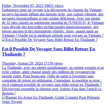
Friday, November 03, 2023
18651 views
Embarquez pour un voyage à la découverte du charme du Vietnam,
un pays fascinant mêlant une histoire riche, une culture vibrante, des
paysages époustouflants et une cuisine délicieuse. Avec pas moins
de 32 sites classés au patrimoine mondial de l'UNESCO, le Vietnam
vous dévoile des merveilles architecturales impressionnantes, des
trésors anciens et des monuments vénérés. Alors, quand partir au
Vietnam ? Quelle est la meilleure période pour voyage au Vietnam ?
Est-il Possible De Voyager Sans Billet Retour En
Thaïlande ?
Thursday, August 29, 2024
17178 views
La Thaïlande, avec ses plages paradisiaques, sa cuisine exquise et sa
riche culture, attire chaque année des millions de voyageurs du
monde entier. Pour beaucoup, l'idée de partir à l'aventure sans
contrainte de retour est séduisante. Cependant, la question se pose :
est-il vraiment possible de voyager sans billet retour en Thaïlande ?
Découvrons ensemble la réponse avec Autour Asia dans l'article ci-
dessous !