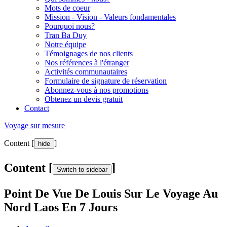
Mots de coeur
Mission - Vision - Valeurs fondamentales
Pourquoi nous?
Tran Ba Duy
Notre équipe
Témoignages de nos clients
Nos références à l'étranger
Activités communautaires
Formulaire de signature de réservation
Abonnez-vous à nos promotions
Obtenez un devis gratuit
Contact
Voyage sur mesure
Content [
]
hide
Content [
]
Switch to sidebar
Point De Vue De Louis Sur Le Voyage Au
Nord Laos En 7 Jours