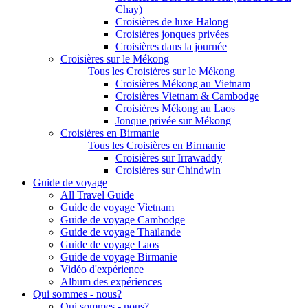
Chay)
Croisières de luxe Halong
Croisières jonques privées
Croisières dans la journée
Croisières sur le Mékong
Tous les Croisières sur le Mékong
Croisières Mékong au Vietnam
Croisières Vietnam & Cambodge
Croisières Mékong au Laos
Jonque privée sur Mékong
Croisières en Birmanie
Tous les Croisières en Birmanie
Croisières sur Irrawaddy
Croisières sur Chindwin
Guide de voyage
All Travel Guide
Guide de voyage Vietnam
Guide de voyage Cambodge
Guide de voyage Thaïlande
Guide de voyage Laos
Guide de voyage Birmanie
Vidéo d'expérience
Album des expériences
Qui sommes - nous?
Qui sommes - nous?