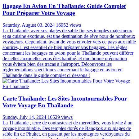
Bagage En Avion En Thaïlande: Guide Complet
Pour Préparer Votre Voyage
Saturday, August 03, 2024
16952 views
La Thaïlande, avec ses plages de sable fin, ses temples majestueux
et sa cuisine exotique, est une destination de rêve pour de nombreux
voyageurs. Cependant, avant de vous envoler vers ce pays aux mille
sourires, il est essentiel de bien préparer vos bagages. Les règles
concernant les bagages en avion pour la Thaïlande peuvent différer
de celles auxquelles vous êtes habitué, et une bonne préparation
vous évitera bien des tracas à l'aéroport. Découvrons les
réglementations spécifiques concernant le bagage en avion en
Thaïlande dans le guide complet ci-dessous !
Carte Thaïlande: Les Sites Incontournables Pour
Votre Voyage En Thaïlande
Sunday, July 14, 2024
16529 views
La Thaïlande , terre de contrastes et de merveilles, vous invite à un
voyage inoubliable. Des temples dorés de Bangkok aux plages de
sable fin de Phuket, en passant par les montagnes verdoyantes du