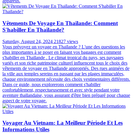
appareils.
Vêtements De Voyage En Thaïlande: Comment
S'habiller En Thaïlande?
Saturday, August 24, 2024
21827 views
Vous prévoyez un voyage en Thaïlande ? L'une des questions les
plus importantes à se poser en faisant vos bagages est comment
s'habiller en Thaïlande . Le climat tropical du pays, ses paysages
variés et son riche patrimoine culturel influencent tous le choix des
vêtements de voyage en Thaïlande appropriés. Des rues animées de
la ville aux temples sereins en passant par les plages immaculées,
chaque environnement nécessite des choix vestimentaires différents.
Dans ce guide, nous explorerons comment s'habiller
confortablement, respectueusement et avec style pendant votre
aventure thaïlandaise, vous assurant d'être bien préparé pour chaque
aspect de votre voyage.
Voyager Au Vietnam: La Meilleur Période Et Les
Informations Utiles