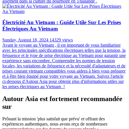
aisément dans la culture du pourboire en Thaïlande .
Électricité Au Vietnam : Guide Utile Sur Les Prises
Électriques Au Vietnam
Sunday, August 18, 2024
14329 views
Avant le voyage au Vietnam , il est important de vous familiariser
avec les principales spécifications électriques telles que la tension, la
fréquence et le type de prise électrique au Vietnam pour garantir une
expérience sans encombre. Comprendre les normes de tension
locales, les variations de fréquence et la nécessité d'adaptateurs et de
prises courant vietnam compatibles vous aidera à bien vous préparer
et à être bien équipé pour votre voyage au Vietnam. Suivez l'article
ci-dessous d'Autour Asia pour obtenir plus d'informations utiles sur
les prises électriques au Vietnam !
Autour Asia est fortement recommandée
sur
Prônant la mission 'plus satisfait que prévu' et offrant des
expériences authentiques, nous avons reçu de nombreuses