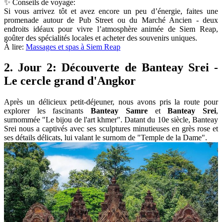
✨ Conseils de voyage:
Si vous arrivez tôt et avez encore un peu d’énergie, faites une
promenade autour de Pub Street ou du Marché Ancien - deux
endroits idéaux pour vivre l’atmosphère animée de Siem Reap,
goûter des spécialités locales et acheter des souvenirs uniques.
À lire:
Massages et spas à Siem Reap
2. Jour 2: Découverte de Banteay Srei -
Le cercle grand d'Angkor
Après un délicieux petit-déjeuner, nous avons pris la route pour
explorer les fascinants
Banteay Samre
et
Banteay Srei
,
surnommée "Le bijou de l'art khmer". Datant du 10e siècle, Banteay
Srei nous a captivés avec ses sculptures minutieuses en grès rose et
ses détails délicats, lui valant le surnom de "Temple de la Dame".