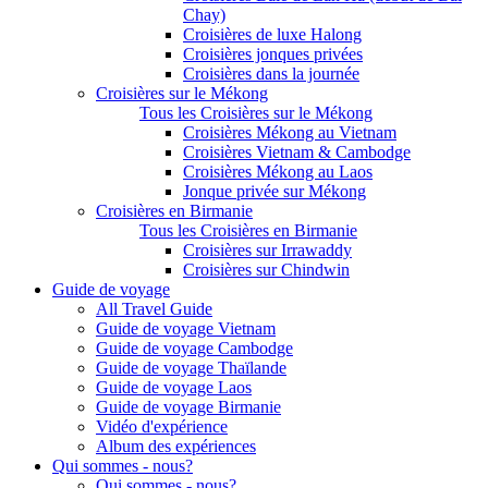
Chay)
Croisières de luxe Halong
Croisières jonques privées
Croisières dans la journée
Croisières sur le Mékong
Tous les Croisières sur le Mékong
Croisières Mékong au Vietnam
Croisières Vietnam & Cambodge
Croisières Mékong au Laos
Jonque privée sur Mékong
Croisières en Birmanie
Tous les Croisières en Birmanie
Croisières sur Irrawaddy
Croisières sur Chindwin
Guide de voyage
All Travel Guide
Guide de voyage Vietnam
Guide de voyage Cambodge
Guide de voyage Thaïlande
Guide de voyage Laos
Guide de voyage Birmanie
Vidéo d'expérience
Album des expériences
Qui sommes - nous?
Qui sommes - nous?