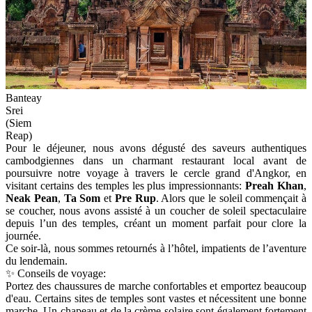
Banteay
Srei
(Siem
Reap)
Pour le déjeuner, nous avons dégusté des saveurs authentiques
cambodgiennes dans un charmant restaurant local avant de
poursuivre notre voyage à travers le cercle grand d'Angkor, en
visitant certains des temples les plus impressionnants:
Preah Khan
,
Neak Pean
,
Ta Som
et
Pre Rup
. Alors que le soleil commençait à
se coucher, nous avons assisté à un coucher de soleil spectaculaire
depuis l’un des temples, créant un moment parfait pour clore la
journée.
Ce soir-là, nous sommes retournés à l’hôtel, impatients de l’aventure
du lendemain.
✨ Conseils de voyage:
Portez des chaussures de marche confortables et emportez beaucoup
d'eau. Certains sites de temples sont vastes et nécessitent une bonne
marche. Un chapeau et de la crème solaire sont également fortement