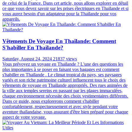
de celui de la France. Dans cet article, nous allons explorer en détail
ce que vous devez savoir sur les prises électriques en Thaïlande et si
vous aurez besoin d'un adaptateur pour la Thaïlande pour vos
appareils.
Vêtements De Voyage En Thaïlande: Comment
S'habiller En Thaïlande?
Saturday, August 24, 2024
21837 views
Vous prévoyez un voyage en Thaïlande ? L'une des questions les
plus importantes à se poser en faisant vos bagages est comment
s'habiller en Thaïlande . Le climat tropical du pays, ses paysages
variés et son riche patrimoine culturel influencent tous le choix des
vêtements de voyage en Thaïlande appropriés. Des rues animées de
la ville aux temples sereins en passant par les plages immaculées,
chaque environnement nécessite des choix vestimentaires différents.
Dans ce guide, nous explorerons comment s'habiller
confortablement, respectueusement et avec style pendant votre
aventure thaïlandaise, vous assurant d'être bien préparé pour chaque
aspect de votre voyage.