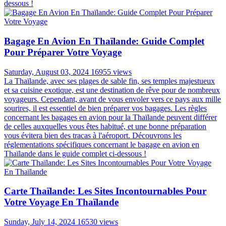
dessous !
Bagage En Avion En Thaïlande: Guide Complet
Pour Préparer Votre Voyage
Saturday, August 03, 2024
16955 views
La Thaïlande, avec ses plages de sable fin, ses temples majestueux
et sa cuisine exotique, est une destination de rêve pour de nombreux
voyageurs. Cependant, avant de vous envoler vers ce pays aux mille
sourires, il est essentiel de bien préparer vos bagages. Les règles
concernant les bagages en avion pour la Thaïlande peuvent différer
de celles auxquelles vous êtes habitué, et une bonne préparation
vous évitera bien des tracas à l'aéroport. Découvrons les
réglementations spécifiques concernant le bagage en avion en
Thaïlande dans le guide complet ci-dessous !
Carte Thaïlande: Les Sites Incontournables Pour
Votre Voyage En Thaïlande
Sunday, July 14, 2024
16530 views