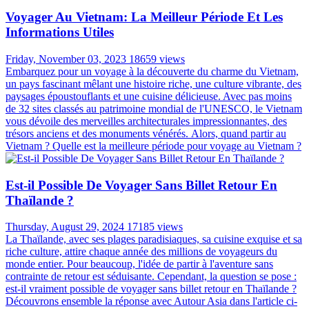
Voyager Au Vietnam: La Meilleur Période Et Les
Informations Utiles
Friday, November 03, 2023
18659 views
Embarquez pour un voyage à la découverte du charme du Vietnam,
un pays fascinant mêlant une histoire riche, une culture vibrante, des
paysages époustouflants et une cuisine délicieuse. Avec pas moins
de 32 sites classés au patrimoine mondial de l'UNESCO, le Vietnam
vous dévoile des merveilles architecturales impressionnantes, des
trésors anciens et des monuments vénérés. Alors, quand partir au
Vietnam ? Quelle est la meilleure période pour voyage au Vietnam ?
Est-il Possible De Voyager Sans Billet Retour En
Thaïlande ?
Thursday, August 29, 2024
17185 views
La Thaïlande, avec ses plages paradisiaques, sa cuisine exquise et sa
riche culture, attire chaque année des millions de voyageurs du
monde entier. Pour beaucoup, l'idée de partir à l'aventure sans
contrainte de retour est séduisante. Cependant, la question se pose :
est-il vraiment possible de voyager sans billet retour en Thaïlande ?
Découvrons ensemble la réponse avec Autour Asia dans l'article ci-