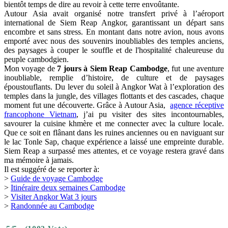
bientôt temps de dire au revoir à cette terre envoûtante.
Autour Asia avait organisé notre transfert privé à l’aéroport
international de Siem Reap Angkor, garantissant un départ sans
encombre et sans stress. En montant dans notre avion, nous avons
emporté avec nous des souvenirs inoubliables des temples anciens,
des paysages à couper le souffle et de l'hospitalité chaleureuse du
peuple cambodgien.
Mon voyage de
7 jours à Siem Reap Cambodge
, fut une aventure
inoubliable, remplie d’histoire, de culture et de paysages
époustouflants. Du lever du soleil à Angkor Wat à l’exploration des
temples dans la jungle, des villages flottants et des cascades, chaque
moment fut une découverte. Grâce à Autour Asia,
agence réceptive
francophone Vietnam
, j’ai pu visiter des sites incontournables,
savourer la cuisine khmère et me connecter avec la culture locale.
Que ce soit en flânant dans les ruines anciennes ou en naviguant sur
le lac Tonle Sap, chaque expérience a laissé une empreinte durable.
Siem Reap a surpassé mes attentes, et ce voyage restera gravé dans
ma mémoire à jamais.
Il est suggéré de se reporter à:
>
Guide de voyage Cambodge
>
Itinéraire deux semaines Cambodge
>
Visiter Angkor Wat 3 jours
>
Randonnée au Cambodge