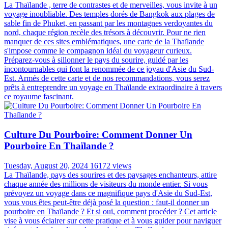
La Thaïlande , terre de contrastes et de merveilles, vous invite à un
voyage inoubliable. Des temples dorés de Bangkok aux plages de
sable fin de Phuket, en passant par les montagnes verdoyantes du
nord, chaque région recèle des trésors à découvrir. Pour ne rien
manquer de ces sites emblématiques, une carte de la Thaïlande
s'impose comme le compagnon idéal du voyageur curieux.
Préparez-vous à sillonner le pays du sourire, guidé par les
incontournables qui font la renommée de ce joyau d'Asie du Sud-
Est. Armés de cette carte et de nos recommandations, vous serez
prêts à entreprendre un voyage en Thaïlande extraordinaire à travers
ce royaume fascinant.
Culture Du Pourboire: Comment Donner Un
Pourboire En Thaïlande ?
Tuesday, August 20, 2024
16172 views
La Thaïlande, pays des sourires et des paysages enchanteurs, attire
chaque année des millions de visiteurs du monde entier. Si vous
prévoyez un voyage dans ce magnifique pays d'Asie du Sud-Est,
vous vous êtes peut-être déjà posé la question : faut-il donner un
pourboire en Thaïlande ? Et si oui, comment procéder ? Cet article
vise à vous éclairer sur cette pratique et à vous guider pour naviguer