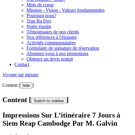
Mots de coeur
Mission - Vision - Valeurs fondamentales
Pourquoi nous?
Tran Ba Duy
Notre équipe
Témoignages de nos clients
Nos références à l'étranger
Activités communautaires
Formulaire de signature de réservation
Abonnez-vous à nos promotions
Obtenez un devis gratuit
Contact
Voyage sur mesure
Content [
]
hide
Content [
]
Switch to sidebar
Impressions Sur L’itinéraire 7 Jours à
Siem Reap Cambodge Par M. Galvin