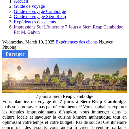
Accueil
Guide de voyage
Guide de voyage Cambodge
Guide de voyage Siem Reap
Expériences des clients
Impressions Sur L’itinéraire 7 Jours à Siem Reap Cambodge
Par M. Galvin
Wednesday, March 19, 2025
Expériences des clients
Nguyen
Phuong
Partager
7 jours à Siem Reap Cambodge
Vous planifiez un voyage de
7 jours à Siem Reap
Cambodge
,
mais vous ne savez pas par où commencer? Vous souhaitez explorer
les temples impressionnants d'Angkor, vous immerger dans la
culture locale et savourer la cuisine khmère authentique, tout en
optimisant votre temps et votre budget? Pas de soucis! Cet itinéraire
conçu par des experts vous aidera à créer l'aventure parfaite.