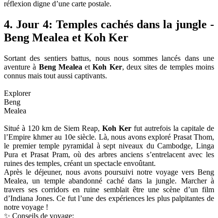
réflexion digne d’une carte postale.
4. Jour 4: Temples cachés dans la jungle -
Beng Mealea et Koh Ker
Sortant des sentiers battus, nous nous sommes lancés dans une
aventure à
Beng Mealea
et
Koh Ker
, deux sites de temples moins
connus mais tout aussi captivants.
Explorer
Beng
Mealea
Situé à 120 km de Siem Reap,
Koh Ker
fut autrefois la capitale de
l’Empire khmer au 10e siècle. Là, nous avons exploré Prasat Thom,
le premier temple pyramidal à sept niveaux du Cambodge, Linga
Pura et Prasat Pram, où des arbres anciens s’entrelacent avec les
ruines des temples, créant un spectacle envoûtant.
Après le déjeuner, nous avons poursuivi notre voyage vers Beng
Mealea, un temple abandonné caché dans la jungle. Marcher à
travers ses corridors en ruine semblait être une scène d’un film
d’Indiana Jones. Ce fut l’une des expériences les plus palpitantes de
notre voyage !
✨ Conseils de voyage: