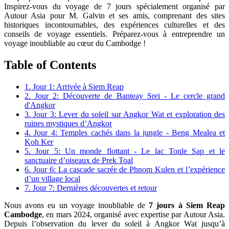
Inspirez-vous du voyage de 7 jours spécialement organisé par
Autour Asia pour M. Galvin et ses amis, comprenant des sites
historiques incontournables, des expériences culturelles et des
conseils de voyage essentiels. Préparez-vous à entreprendre un
voyage inoubliable au cœur du Cambodge !
Table of Contents
1. Jour 1: Arrivée à Siem Reap
2. Jour 2: Découverte de Banteay Srei - Le cercle grand
d'Angkor
3. Jour 3: Lever du soleil sur Angkor Wat et exploration des
ruines mystiques d’Angkor
4. Jour 4: Temples cachés dans la jungle - Beng Mealea et
Koh Ker
5. Jour 5: Un monde flottant - Le lac Tonle Sap et le
sanctuaire d’oiseaux de Prek Toal
6. Jour 6: La cascade sacrée de Phnom Kulen et l’expérience
d’un village local
7. Jour 7: Dernières découvertes et retour
Nous avons eu un voyage inoubliable de
7 jours à Siem Reap
Cambodge
, en mars 2024, organisé avec expertise par Autour Asia.
Depuis l’observation du lever du soleil à Angkor Wat jusqu’à