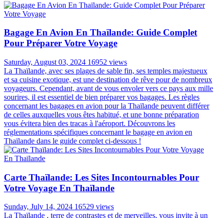
confortablement, respectueusement et avec style pendant votre
aventure thaïlandaise, vous assurant d'être bien préparé pour chaque
aspect de votre voyage.
Voyager Au Vietnam: La Meilleur Période Et Les
Informations Utiles
Friday, November 03, 2023
18651 views
Embarquez pour un voyage à la découverte du charme du Vietnam,
un pays fascinant mêlant une histoire riche, une culture vibrante, des
paysages époustouflants et une cuisine délicieuse. Avec pas moins
de 32 sites classés au patrimoine mondial de l'UNESCO, le Vietnam
vous dévoile des merveilles architecturales impressionnantes, des
trésors anciens et des monuments vénérés. Alors, quand partir au
Vietnam ? Quelle est la meilleure période pour voyage au Vietnam ?
Est-il Possible De Voyager Sans Billet Retour En
Thaïlande ?
Thursday, August 29, 2024
17178 views
La Thaïlande, avec ses plages paradisiaques, sa cuisine exquise et sa