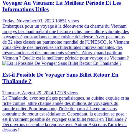
Wednesday, August 28, 2024
32464 views
Lorsqu'on prépare un voyage à l'étranger, on pense souvent à la
valise, aux billets d'avion et aux activités sur place. Cependant, un
aspect crucial est souvent négligé: la compatibilité de nos appareils
électriques avec le système électrique local. C'est particulièrement
vrai pour un voyage en Thaïlande, où le système électrique diffère
de celui de la France. Dans cet article, nous allons explorer en détail
ce que vous devez savoir sur les prises électriques en Thaïlande et si
vous aurez besoin d'un adaptateur pour la Thaïlande pour vos
appareils.
Vêtements De Voyage En Thaïlande: Comment
S'habiller En Thaïlande?
Saturday, August 24, 2024
21827 views
Vous prévoyez un voyage en Thaïlande ? L'une des questions les
plus importantes à se poser en faisant vos bagages est comment
s'habiller en Thaïlande . Le climat tropical du pays, ses paysages
variés et son riche patrimoine culturel influencent tous le choix des
vêtements de voyage en Thaïlande appropriés. Des rues animées de
la ville aux temples sereins en passant par les plages immaculées,
chaque environnement nécessite des choix vestimentaires différents.
Dans ce guide, nous explorerons comment s'habiller