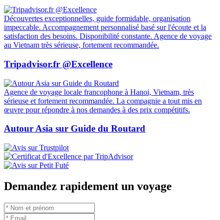
chaque année des millions de visiteurs du monde entier. Si vous
prévoyez un voyage dans ce magnifique pays d'Asie du Sud-Est,
vous vous êtes peut-être déjà posé la question : faut-il donner un
pourboire en Thaïlande ? Et si oui, comment procéder ? Cet article
vise à vous éclairer sur cette pratique et à vous guider pour naviguer
aisément dans la culture du pourboire en Thaïlande .
Électricité Au Vietnam : Guide Utile Sur Les Prises
Électriques Au Vietnam
Sunday, August 18, 2024
14321 views
Avant le voyage au Vietnam , il est important de vous familiariser
avec les principales spécifications électriques telles que la tension, la
fréquence et le type de prise électrique au Vietnam pour garantir une
expérience sans encombre. Comprendre les normes de tension
locales, les variations de fréquence et la nécessité d'adaptateurs et de
prises courant vietnam compatibles vous aidera à bien vous préparer
et à être bien équipé pour votre voyage au Vietnam. Suivez l'article
ci-dessous d'Autour Asia pour obtenir plus d'informations utiles sur
les prises électriques au Vietnam !
Autour Asia est fortement recommandée