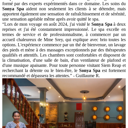
Horaires d’ouverture : 09:00 - 02:00
Échelle de prix : 15 USD - 46 USD (370.000 VND -
1.150.000 VND)
Tél : +855 12 607 861
Web :
https://sonyaspa.com/
Google Map :
https://maps.app.goo.gl/D6QzsNjWuZjyurFj8
Situé au calme dans une petite ruelle du quartier du Vieux Marché
de Siem Reap,
Sonya Spa
est une destination idéale pour ceux qui
souhaitent retrouver un sentiment de santé dans un espace de
détente. Ce spa propose des soins spéciaux conçus autour d'éléments
naturels, tels que des pots, des fruits, des légumes et du miel, tous
provenant du Cambodge et garantis de haute qualité. Les services ici
comprennent la massothérapie, les soins du corps et les soins du
visage. L'environnement ici apporte calme et tranquillité, combinés
au professionnalisme du personnel cambodgien, soigneusement
formé par des experts expérimentés dans ce domaine. Les soins du
Sonya Spa
aident non seulement les clients à se détendre, mais
apportent également une sensation de rafraîchissement et de sérénité,
une sensation agréable même après avoir quitté le spa.
“Lors de mon voyage en août 2024, j'ai visité le
Sonya Spa
à deux
reprises et j'ai été constamment impressionné. Le spa excelle en
termes de service et de professionnalisme, à commencer par un
accueil chaleureux de Mme Srey, qui explique avec brio toutes les
options. L'expérience commence par un thé de bienvenue, un lavage