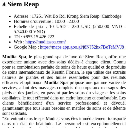
massage
et
spa
excellent
situé
au
quartier
du
Vieux
Marché
de
Siem
Reap
5. Mudita Spa, un massage et spa de luxe
à Siem Reap
Adresse : 17251 Wat Bo Rd, Krong Siem Reap, Cambodge
Horaires d’ouverture : 10:00 - 23:00
Échelle de prix : 10 USD - 230 USD (250.000 VND -
5.740.000 VND)
Tél : +855 15 426 222
Web :
https://muditaspa.com/