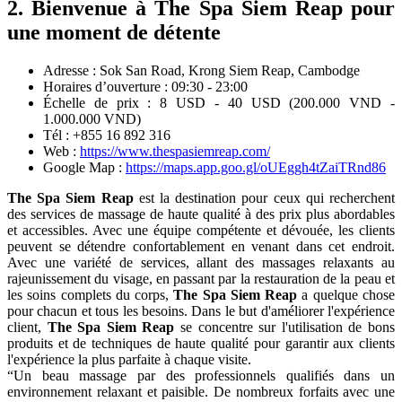
2. Bienvenue à The Spa Siem Reap pour
une moment de détente
Adresse : Sok San Road, Krong Siem Reap, Cambodge
Horaires d’ouverture : 09:30 - 23:00
Échelle de prix : 8 USD - 40 USD (200.000 VND -
1.000.000 VND)
Tél : +855 16 892 316
Web :
https://www.thespasiemreap.com/
Google Map :
https://maps.app.goo.gl/oUEggh4tZaiTRnd86
The Spa Siem Reap
est la destination pour ceux qui recherchent
des services de massage de haute qualité à des prix plus abordables
et accessibles. Avec une équipe compétente et dévouée, les clients
peuvent se détendre confortablement en venant dans cet endroit.
Avec une variété de services, allant des massages relaxants au
rajeunissement du visage, en passant par la restauration de la peau et
les soins complets du corps,
The Spa Siem Reap
a quelque chose
pour chacun et tous les besoins. Dans le but d'améliorer l'expérience
client,
The Spa Siem Reap
se concentre sur l'utilisation de bons
produits et de techniques de haute qualité pour garantir aux clients
l'expérience la plus parfaite à chaque visite.
“Un beau massage par des professionnels qualifiés dans un
environnement relaxant et paisible. De nombreux forfaits avec une