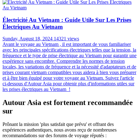
Carte Thaïlande: Les Sites Incontournables Pour
Votre Voyage En Thaïlande
Sunday, July 14, 2024
16529 views
La Thaïlande , terre de contrastes et de merveilles, vous invite à un
voyage inoubliable. Des temples dorés de Bangkok aux plages de
sable fin de Phuket, en passant par les montagnes verdoyantes du
nord, chaque région recèle des trésors à découvrir. Pour ne rien
manquer de ces sites emblématiques, une carte de la Thaïlande
s'impose comme le compagnon idéal du voyageur curieux.
Préparez-vous à sillonner le pays du sourire, guidé par les
incontournables qui font la renommée de ce joyau d'Asie du Sud-
Est. Armés de cette carte et de nos recommandations, vous serez
prêts à entreprendre un voyage en Thaïlande extraordinaire à travers
ce royaume fascinant.
Culture Du Pourboire: Comment Donner Un
Pourboire En Thaïlande ?
Tuesday, August 20, 2024
16161 views
La Thaïlande, pays des sourires et des paysages enchanteurs, attire