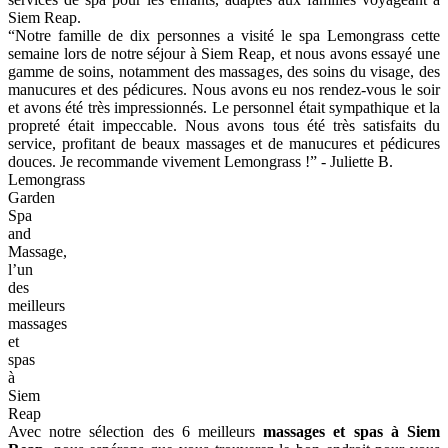
6. Lemongrass Garden Spa and Massage,
l’un des meilleurs massages et spas à Siem
Reap
Adresse : 105B Sivutha Blvd, Krong Siem Reap, Cambodge
Horaires d’ouverture : 10:00 - 22:00
Échelle de prix : 8 USD - 50 USD (200.000 VND -
1.250.000 VND)
Tél : +855 12 387 385
Web :
https://lemongrassgarden.com/
Google Map :
https://maps.app.goo.gl/fanRTShYi2NvxpQ7A
Lemongrass Garden Spa and Massage
propose non seulement
des soins de santé et de beauté relaxants, mais propose également
des services de massage haut de gamme. Lemongrass Garden
combine la chaleur de la culture cambodgienne avec les normes
élevées de l'Occident, combinant des techniques anciennes avec des
méthodes modernes pour offrir une expérience unique. En tant que
premier spa au Cambodge à se concentrer sur la protection de
l'environnement, il utilise principalement des soins naturels,
respectueux de l'environnement, biologiques et végétaliens, et est