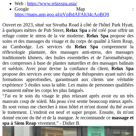
pour
une
moment
de
détente
3. Relax Spa​, massage et spa de haute
qualité à Siem Reap
Adresse : À côté de l'hôtel Park Hyatt, boulevard Sivutha,
Krong Siem Reap, Cambodge
Horaires d’ouverture : 10:00 - 23:00
Échelle de prix : 10 USD - 64 USD (250.000 VND -
1.600.000 VND)
Tél : +855 78 335 573
Web :
https://www.relaxspa.asia/
Google Map :
https://maps.app.goo.gl/qVpBdAFAh34cAoBQ9
Ouvert en 2023, situé sur Sivutha Road à côté de l'hôtel Park Hyatt,
à quelques mètres de Pub Street,
Relax Spa
a été créé pour offrir un
refuge contre le stress de la vie moderne.
Relax Spa
propose des
soins et des massages du visage et du corps de qualité à Siem Reap,
au Cambodge. Les services du
Relax Spa
comprennent la