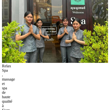
réflexologie plantaire, des massages anti-stress, des massages
traditionnels khmers, des huiles essentielles et de l'aromathérapie,
des compresses à base de plantes naturelles et des massages balinais
et suédois. Avec pour devise la confiance du client,
Relax Spa
propose des services avec une équipe de thérapeutes ayant suivi des
formations approfondies, garantissant aux clients une véritable
expérience 5 étoiles sous la table. Les mains de personnes qualifiées
restaurent même les corps les plus fatigués.
“J'ai eu le soin du visage le plus relaxant après avoir eu un très
mauvais coup de soleil. Ma peau s'est sentie beaucoup mieux après.
Ils sont venus me chercher à mon hôtel et m'ont donné du thé avant
le traitement. L'endroit est neuf et super propre. Ensuite, ils m'ont
donné encore du thé et de la mangue. Je recommande ce
massage et
spa à Siem Reap
vivement.” - Didier B.