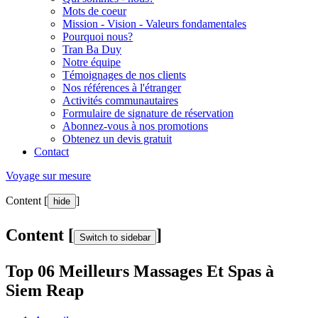
Mots de coeur
Mission - Vision - Valeurs fondamentales
Pourquoi nous?
Tran Ba Duy
Notre équipe
Témoignages de nos clients
Nos références à l'étranger
Activités communautaires
Formulaire de signature de réservation
Abonnez-vous à nos promotions
Obtenez un devis gratuit
Contact
Voyage sur mesure
Content [
]
hide
Content [
]
Switch to sidebar
Top 06 Meilleurs Massages Et Spas à
Siem Reap