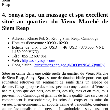
Relax
Spa​
,
massage
et
spa
de
haute
qualité
à
Siem
Reap
4. Sonya Spa, un massage et spa excellent
situé au quartier du Vieux Marché de
Siem Reap
Adresse : Khmer Pub St, Krong Siem Reap, Cambodge