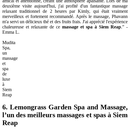
Google Map :
https://maps.app.goo.gl/j8NJ52hx7BeTeMVJ8
Mudita Spa
, le plus grand spa de luxe de Siem Reap, offre une
expérience unique avec des soins dédiés à chaque client. Connu
pour sa combinaison parfaite de soins de haute qualité et de produits
de soins internationaux de Kerstin Florian, le spa utilise des extraits
naturels de plantes et des huiles essentielles pour des résultats
efficaces et optimaux.
Mudita Spa
propose une gamme variée de
services, allant des massages complets du corps aux massages des
pieds et des jambes, en passant par les soins du visage et les soins
capillaires, le tout effectué dans un cadre luxueux et confortable. Les
clients bénéficieront d'un service professionnel et dévoué,
garantissant que tous leurs besoins en matière de soins et de détente
sont satisfaits.
“En entrant dans le spa Mudita, vous êtes immédiatement transporté
dans un état de béatitude. Le personnel est exceptionnellement
amical et attentionné, créant une atmosphère apaisante. Lors de ma
deuxième visite aujourd'hui, j'ai profité d'un fantastique massage
relaxant traditionnel de 2 heures par Kimly, qui était vraiment
merveilleux et fortement recommandé. Après le massage, Phavann
m'a servi un délicieux thé et des fruits frais. J'ai apprécié l'expérience
chaleureuse et relaxante de ce
massage et spa à Siem Reap
.” -
Emma L.