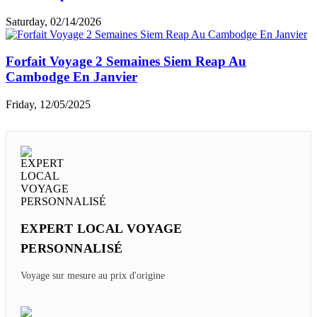
Cuisine & café
Top hébergements
Loisirs et shopping
Informations utiles
Expériences des clients
Articles similaires
Combien De Jours à Siem Reap Suffisent ?
Friday, 06/12/2026
Où Dormir à Siem Reap ? Top 10 Hôtels De Luxe à
Siem Reap
Friday, 04/24/2026
Top 6 Meilleurs Hôtels 3 Étoiles À Siem Reap
Cambodge