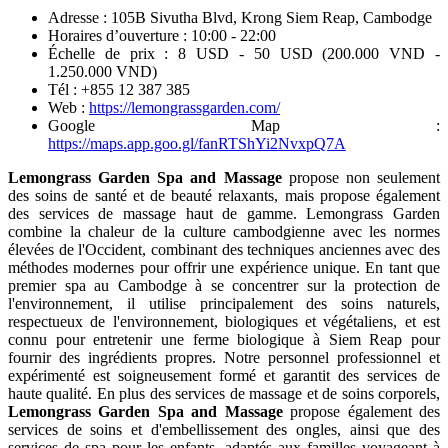
Mudita
Spa,
un
massage
et
spa
de
luxe
à
Siem
Reap