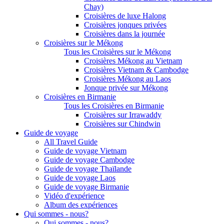
Chay)
Croisières de luxe Halong
Croisières jonques privées
Croisières dans la journée
Croisières sur le Mékong
Tous les Croisières sur le Mékong
Croisières Mékong au Vietnam
Croisières Vietnam & Cambodge
Croisières Mékong au Laos
Jonque privée sur Mékong
Croisières en Birmanie
Tous les Croisières en Birmanie
Croisières sur Irrawaddy
Croisières sur Chindwin
Guide de voyage
All Travel Guide
Guide de voyage Vietnam
Guide de voyage Cambodge
Guide de voyage Thaïlande
Guide de voyage Laos
Guide de voyage Birmanie
Vidéo d'expérience
Album des expériences
Qui sommes - nous?
Qui sommes - nous?