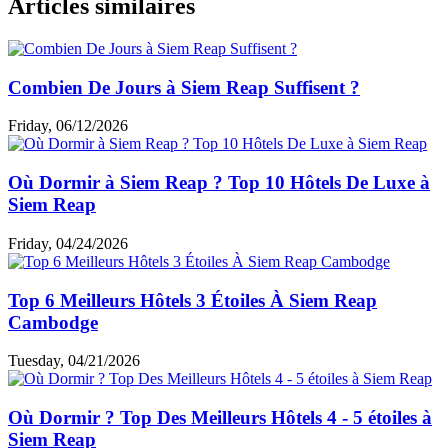
Décembre et janvier sont les meilleurs mois pour
visiter
Siem Reap
. Si vous souhaitez éviter les foules, envisagez de
visiter entre juin et octobre, une période qui vous permettra
également d'admirer les temples anciens entourés d'un
magnifique tapis de verdure. L'été (avril et mai) est à éviter
absolument !
Rosa L.
5.0
Excellent
Comment se déplacer à Siem Reap ?
Le centre de Siem Reap est facile à explorer à pied et de
nombreux tuk-tuks sont disponibles pour les longues
distances. Vous pouvez utiliser l'application Grab ou Pass
pour trouver des trajets en tuk-tuk abordables. Pour ceux qui
préfèrent leur propre moyen de transport, il existe de
nombreuses options pour louer des motos, des vélos
électriques ou des vélos pour se déplacer.
Guide voyage par thème
Choses à faire & à voir