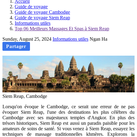
Accueil
Guide de voyage
Guide de voyage Cambodge
Guide de voyage Siem Reap
Informations utiles
Top 06 Meilleurs Massages Et Spas à Siem Reap
Sunday, August 25, 2024
Informations utiles
Ngan Ha
Partager
Siem Reap, Cambodge
Lorsqu'on évoque le Cambodge, ce serait une erreur de ne pas
évoquer Siem Reap, l'une des destinations les plus célèbres du
Cambodge avec ses majestueux temples d'Angkor. En plus des
trésors historiques, Siem Reap est aussi un paradis paisible pour les
amateurs de soins de santé. Si vous venez à Siem Reap, essayez les
techniques de massage traditionnelles khmères. Explorons la