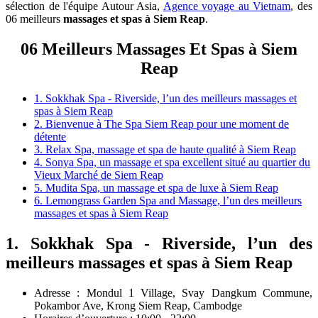
sélection de l'équipe Autour Asia,
Agence voyage au Vietnam
, des
06 meilleurs
massages et spas à Siem Reap
.
06 Meilleurs Massages Et Spas à Siem
Reap
1. Sokkhak Spa - Riverside, l’un des meilleurs massages et
spas à Siem Reap
2. Bienvenue à The Spa Siem Reap pour une moment de
détente
3. Relax Spa​, massage et spa de haute qualité à Siem Reap
4. Sonya Spa, un massage et spa excellent situé au quartier du
Vieux Marché de Siem Reap
5. Mudita Spa, un massage et spa de luxe à Siem Reap
6. Lemongrass Garden Spa and Massage, l’un des meilleurs
massages et spas à Siem Reap
1. Sokkhak Spa - Riverside, l’un des
meilleurs massages et spas à Siem Reap
Adresse : Mondul 1 Village, Svay Dangkum Commune,
Pokambor Ave, Krong Siem Reap, Cambodge