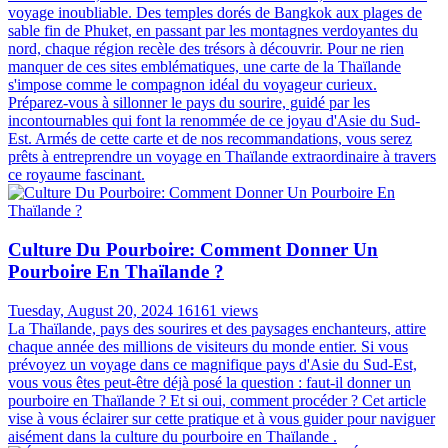
riche culture, attire chaque année des millions de voyageurs du
monde entier. Pour beaucoup, l'idée de partir à l'aventure sans
contrainte de retour est séduisante. Cependant, la question se pose :
est-il vraiment possible de voyager sans billet retour en Thaïlande ?
Découvrons ensemble la réponse avec Autour Asia dans l'article ci-
dessous !
Bagage En Avion En Thaïlande: Guide Complet
Pour Préparer Votre Voyage
Saturday, August 03, 2024
16952 views
La Thaïlande, avec ses plages de sable fin, ses temples majestueux
et sa cuisine exotique, est une destination de rêve pour de nombreux
voyageurs. Cependant, avant de vous envoler vers ce pays aux mille
sourires, il est essentiel de bien préparer vos bagages. Les règles
concernant les bagages en avion pour la Thaïlande peuvent différer
de celles auxquelles vous êtes habitué, et une bonne préparation
vous évitera bien des tracas à l'aéroport. Découvrons les
réglementations spécifiques concernant le bagage en avion en
Thaïlande dans le guide complet ci-dessous !