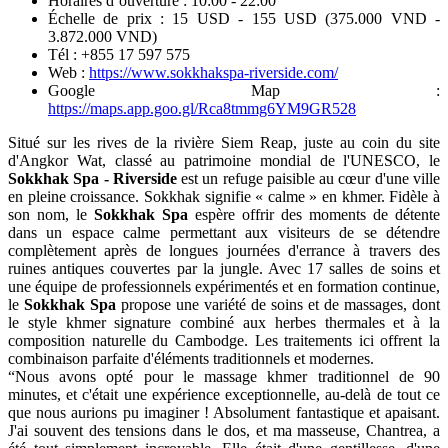
Horaires d’ouverture : 10:00 - 22:00
Échelle de prix : 15 USD - 155 USD (375.000 VND -
3.872.000 VND)
Tél : +855 17 597 575
Web :
https://www.sokkhakspa-riverside.com/
Google Map :
https://maps.app.goo.gl/Rca8tmmg6YM9GR528
Situé sur les rives de la rivière Siem Reap, juste au coin du site
d'Angkor Wat, classé au patrimoine mondial de l'UNESCO, le
Sokkhak Spa - Riverside
est un refuge paisible au cœur d'une ville
en pleine croissance. Sokkhak signifie « calme » en khmer. Fidèle à
son nom, le
Sokkhak Spa
espère offrir des moments de détente
dans un espace calme permettant aux visiteurs de se détendre
complètement après de longues journées d'errance à travers des
ruines antiques couvertes par la jungle. Avec 17 salles de soins et
une équipe de professionnels expérimentés et en formation continue,
le
Sokkhak Spa
propose une variété de soins et de massages, dont
le style khmer signature combiné aux herbes thermales et à la
composition naturelle du Cambodge. Les traitements ici offrent la
combinaison parfaite d'éléments traditionnels et modernes.
“Nous avons opté pour le massage khmer traditionnel de 90
minutes, et c'était une expérience exceptionnelle, au-delà de tout ce
que nous aurions pu imaginer ! Absolument fantastique et apaisant.
J'ai souvent des tensions dans le dos, et ma masseuse, Chantrea, a