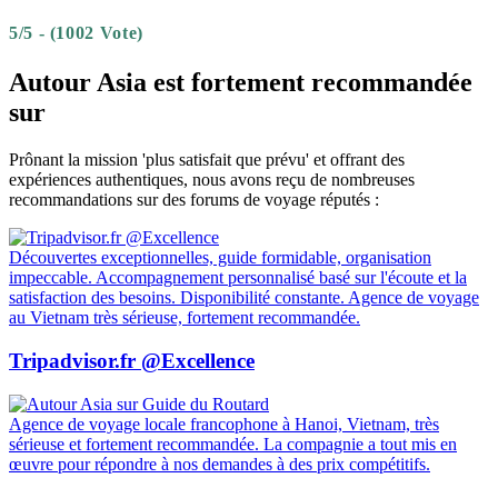
5/5 - (1002 Vote)
Autour Asia est fortement recommandée
sur
Prônant la mission 'plus satisfait que prévu' et offrant des
expériences authentiques, nous avons reçu de nombreuses
recommandations sur des forums de voyage réputés :
Découvertes exceptionnelles, guide formidable, organisation
impeccable. Accompagnement personnalisé basé sur l'écoute et la
satisfaction des besoins. Disponibilité constante. Agence de voyage
au Vietnam très sérieuse, fortement recommandée.
Tripadvisor.fr @Excellence
Agence de voyage locale francophone à Hanoi, Vietnam, très
sérieuse et fortement recommandée. La compagnie a tout mis en
œuvre pour répondre à nos demandes à des prix compétitifs.