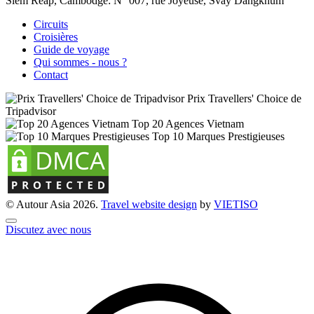
Siem Reap, Cambodge:
N° 007, rue Joyeuse, Svay Dangkhum
Circuits
Croisières
Guide de voyage
Qui sommes - nous ?
Contact
Prix Travellers' Choice de
Tripadvisor
Top 20 Agences Vietnam
Top 10 Marques Prestigieuses
© Autour Asia 2026.
Travel website design
by
VIET
ISO
Discutez avec nous