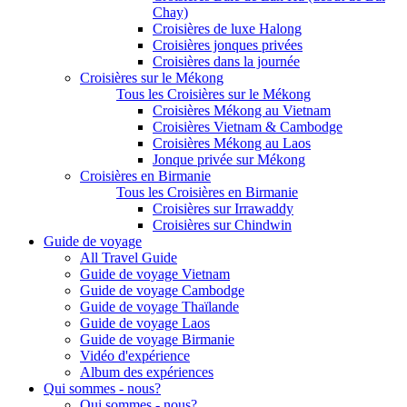
Chay)
Croisières de luxe Halong
Croisières jonques privées
Croisières dans la journée
Croisières sur le Mékong
Tous les Croisières sur le Mékong
Croisières Mékong au Vietnam
Croisières Vietnam & Cambodge
Croisières Mékong au Laos
Jonque privée sur Mékong
Croisières en Birmanie
Tous les Croisières en Birmanie
Croisières sur Irrawaddy
Croisières sur Chindwin
Guide de voyage
All Travel Guide
Guide de voyage Vietnam
Guide de voyage Cambodge
Guide de voyage Thaïlande
Guide de voyage Laos
Guide de voyage Birmanie
Vidéo d'expérience
Album des expériences
Qui sommes - nous?
Qui sommes - nous?