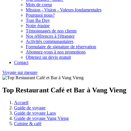
Mots de coeur
Mission - Vision - Valeurs fondamentales
Pourquoi nous?
Tran Ba Duy
Notre équipe
Témoignages de nos clients
Nos références à l'étranger
Activités communautaires
Formulaire de signature de réservation
Abonnez-vous à nos promotions
Obtenez un devis gratuit
Contact
Voyage sur mesure
Top Restaurant Café et Bar à Vang Vieng
Accueil
Guide de voyage
Guide de voyage Laos
Guide de voyage Vang Vieng
Cuisine & café