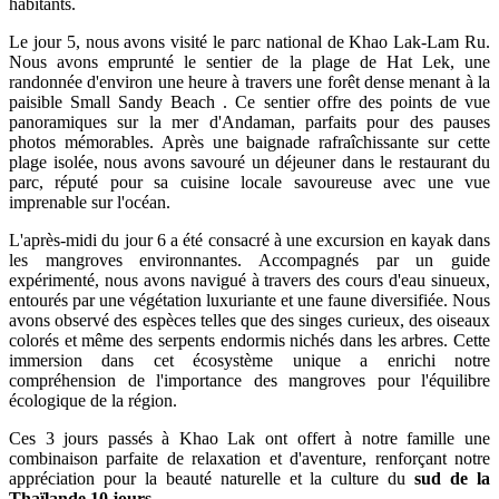
habitants.​
Le jour 5, nous avons visité le parc national de Khao Lak-Lam Ru.
Nous avons emprunté le sentier de la plage de Hat Lek, une
randonnée d'environ une heure à travers une forêt dense menant à la
paisible Small Sandy Beach . Ce sentier offre des points de vue
panoramiques sur la mer d'Andaman, parfaits pour des pauses
photos mémorables. Après une baignade rafraîchissante sur cette
plage isolée, nous avons savouré un déjeuner dans le restaurant du
parc, réputé pour sa cuisine locale savoureuse avec une vue
imprenable sur l'océan.
L'après-midi du jour 6 a été consacré à une excursion en kayak dans
les mangroves environnantes. Accompagnés par un guide
expérimenté, nous avons navigué à travers des cours d'eau sinueux,
entourés par une végétation luxuriante et une faune diversifiée. Nous
avons observé des espèces telles que des singes curieux, des oiseaux
colorés et même des serpents endormis nichés dans les arbres. Cette
immersion dans cet écosystème unique a enrichi notre
compréhension de l'importance des mangroves pour l'équilibre
écologique de la région.​
Ces 3 jours passés à Khao Lak ont offert à notre famille une
combinaison parfaite de relaxation et d'aventure, renforçant notre
appréciation pour la beauté naturelle et la culture du
sud de la
Thaïlande 10 jours
.​