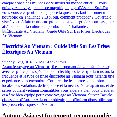
chaque année des millions de visiteurs du monde entier. Si vous
prévoyez un voyage dans ce magnifique pays d'Asie du Sud-Est,
vous vous êtes peut-être déjà posé la question : faut-il donner un
pourboire en Thaïlande ? Et si oui, comment procéder ? Cet article
vise à vous éclairer sur cette pratique et à vous guider pour naviguer
aisément dans la culture du pourboire en Thaïlande .
Électricité Au Vietnam : Guide Utile Sur Les Prises
Électriques Au Vietnam
Sunday, August 18, 2024
14327 views
Avant le voyage au Vietnam , il est important de vous familiariser
avec les principales spécifications électriques telles que la tension, la
fréquence et le type de prise électrique au Vietnam pour garantir une
expérience sans encombre. Comprendre les normes de tension
locales, les variations de fréquence et la nécessité d'adaptateurs et de
prises courant vietnam compatibles vous aidera à bien vous préparer
et à être bien équipé pour votre voyage au Vietnam. Suivez l'article
ci-dessous d'Autour Asia pour obtenir plus d'informations utiles sur
les prises électriques au Vietnam !
Autour Asia est fortement recommandée