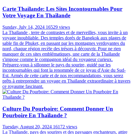
Carte Thaïlande: Les Sites Incontournables Pour
Votre Voyage En Thaïlande
Sunday, July 14, 2024
16529 views
La Thaïlande , terre de contrastes et de merveilles, vous invite à un
voyage inoubliable. Des temples dorés de Bangkok aux plages de
sable fin de Phuket, en passant par les montagnes verdoyantes du
nord, chaque région recèle des trésors à découvrir. Pour ne rien
manquer de ces sites emblématiques, une carte de la Thaïlande
s'impose comme le compagnon idéal du voyageur curieux.
Préparez-vous à sillonner le pays du sourire, guidé par les
incontournables qui font la renommée de ce joyau d'Asie du Sud-
Est. Armés de cette carte et de nos recommandations, vous serez
prêts à entreprendre un voyage en Thaïlande extraordinaire à travers
ce royaume fascinant.
Culture Du Pourboire: Comment Donner Un
Pourboire En Thaïlande ?
Tuesday, August 20, 2024
16172 views
La Thaïlande, pays des sourires et des paysages enchanteurs, attire