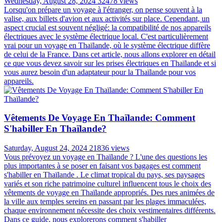
Wednesday, August 28, 2024
32478 views
Lorsqu'on prépare un voyage à l'étranger, on pense souvent à la
valise, aux billets d'avion et aux activités sur place. Cependant, un
aspect crucial est souvent négligé: la compatibilité de nos appareils
électriques avec le système électrique local. C'est particulièrement
vrai pour un voyage en Thaïlande, où le système électrique diffère
de celui de la France. Dans cet article, nous allons explorer en détail
ce que vous devez savoir sur les prises électriques en Thaïlande et si
vous aurez besoin d'un adaptateur pour la Thaïlande pour vos
appareils.
Vêtements De Voyage En Thaïlande: Comment
S'habiller En Thaïlande?
Saturday, August 24, 2024
21836 views
Vous prévoyez un voyage en Thaïlande ? L'une des questions les
plus importantes à se poser en faisant vos bagages est comment
s'habiller en Thaïlande . Le climat tropical du pays, ses paysages
variés et son riche patrimoine culturel influencent tous le choix des
vêtements de voyage en Thaïlande appropriés. Des rues animées de
la ville aux temples sereins en passant par les plages immaculées,
chaque environnement nécessite des choix vestimentaires différents.
Dans ce guide, nous explorerons comment s'habiller