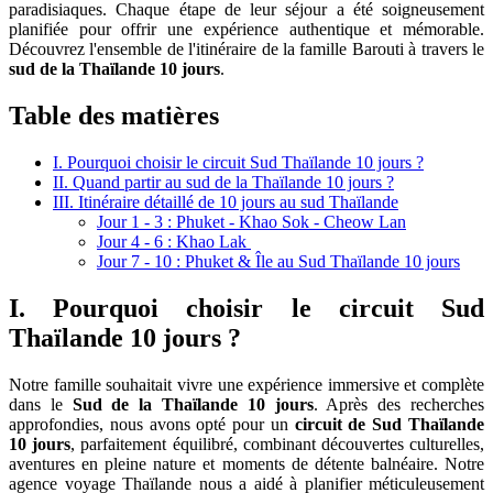
paradisiaques. Chaque étape de leur séjour a été soigneusement
planifiée pour offrir une expérience authentique et mémorable.
Découvrez l'ensemble de l'itinéraire de la famille Barouti à travers le
sud de la Thaïlande 10 jours
.
Table des matières
I. Pourquoi choisir le circuit Sud Thaïlande 10 jours ?
II. Quand partir au sud de la Thaïlande 10 jours ?
III. Itinéraire détaillé de 10 jours au sud Thaïlande
Jour 1 - 3 : Phuket - Khao Sok - Cheow Lan
Jour 4 - 6 : Khao Lak
Jour 7 - 10 : Phuket & Île au Sud Thaïlande 10 jours
I. Pourquoi choisir le circuit Sud
Thaïlande 10 jours ?
​Notre famille souhaitait vivre une expérience immersive et complète
dans le
Sud de la Thaïlande 10 jours
. Après des recherches
approfondies, nous avons opté pour un
circuit de Sud Thaïlande
10 jours
, parfaitement équilibré, combinant découvertes culturelles,
aventures en pleine nature et moments de détente balnéaire.​ Notre
agence voyage Thaïlande nous a aidé à planifier méticuleusement