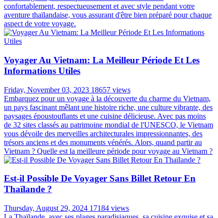
confortablement, respectueusement et avec style pendant votre
aventure thaïlandaise, vous assurant d'être bien préparé pour chaque
aspect de votre voyage.
Voyager Au Vietnam: La Meilleur Période Et Les
Informations Utiles
Friday, November 03, 2023
18657 views
Embarquez pour un voyage à la découverte du charme du Vietnam,
un pays fascinant mêlant une histoire riche, une culture vibrante, des
paysages époustouflants et une cuisine délicieuse. Avec pas moins
de 32 sites classés au patrimoine mondial de l'UNESCO, le Vietnam
vous dévoile des merveilles architecturales impressionnantes, des
trésors anciens et des monuments vénérés. Alors, quand partir au
Vietnam ? Quelle est la meilleure période pour voyage au Vietnam ?
Est-il Possible De Voyager Sans Billet Retour En
Thaïlande ?
Thursday, August 29, 2024
17184 views
La Thaïlande, avec ses plages paradisiaques, sa cuisine exquise et sa