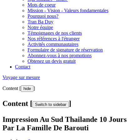
Mots de coeur
Mission - Vision - Valeurs fondamentales
Pourquoi nous?
Tran Ba Duy
Notre équipe
Témoignages de nos clients
Nos références à l'étranger
Activités communautaires
Formulaire de signature de réservation
Abonnez-vous à nos promotions
Obtenez un devis gratuit
Contact
Voyage sur mesure
Content [
]
hide
Content [
]
Switch to sidebar
Impression Au Sud Thailande 10 Jours
Par La Famille De Barouti