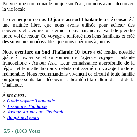
Panyee, une communauté unique sur l'eau, où nous avons découvert
la vie locale.
Le dernier jour de nos
10 jours au sud Thaïlande
a été consacré à
une matinée libre, que nous avons utilisée pour acheter des
souvenirs et savourer un dernier repas thaïlandais avant de prendre
notre vol de retour. Ce voyage a renforcé nos liens familiaux et créé
des souvenirs impérissables que nous chérirons à jamais.​
Notre
aventure au
Sud Thaïlande 10 jours
a été rendue possible
grâce à l'expertise et au soutien de l’agence voyage Thaïlande
francophone - Autour Asia. Leur connaissance approfondie de la
région et leur attention aux détails ont assuré un voyage fluide et
mémorable. Nous recommandons vivement ce circuit à toute famille
ou groupe souhaitant découvrir la beauté et la culture du sud de la
Thaïlande.​
À lire aussi :
>
Guide voyage Thaïlande
>
1 semaine Thaïlande
>
Voyage sur mesure Thaïlande
>
Bangkok 3 jours
5/5 - (1003 Vote)