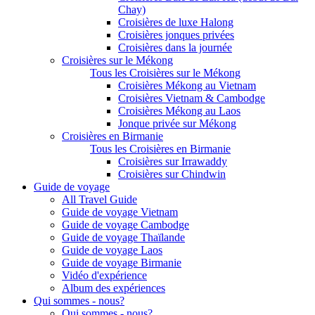
Chay)
Croisières de luxe Halong
Croisières jonques privées
Croisières dans la journée
Croisières sur le Mékong
Tous les Croisières sur le Mékong
Croisières Mékong au Vietnam
Croisières Vietnam & Cambodge
Croisières Mékong au Laos
Jonque privée sur Mékong
Croisières en Birmanie
Tous les Croisières en Birmanie
Croisières sur Irrawaddy
Croisières sur Chindwin
Guide de voyage
All Travel Guide
Guide de voyage Vietnam
Guide de voyage Cambodge
Guide de voyage Thaïlande
Guide de voyage Laos
Guide de voyage Birmanie
Vidéo d'expérience
Album des expériences
Qui sommes - nous?
Qui sommes - nous?