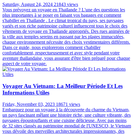
Saturday, August 24, 2024
21843 views
Vous prévoyez un voyage en Thaïlande ? L'une des questions les
plus importantes à se poser en faisant vos bagages est comment
s'habiller en Thaïlande . Le climat tropical du pays, ses paysages
variés et son riche patrimoine culturel influencent tous le choix des
vêtements de voyage en Thaïlande appropriés. Des rues animées de
la ville aux temples sereins en passant par les plages immaculées,
chaque environnement nécessite des choix vestimentaires différents.
Dans ce guide, nous explorerons comment s'habiller
confortablement, respectueusement et avec style pendant votre
aventure thaïlandaise, vous assurant d'être bien préparé pour chaque
aspect de votre voyage.
Voyager Au Vietnam: La Meilleur Période Et Les
Informations Utiles
Friday, November 03, 2023
18671 views
Embarquez pour un voyage à la découverte du charme du Vietnam,
un pays fascinant mêlant une histoire riche, une culture vibrante, des
paysages époustouflants et une cuisine délicieuse. Avec pas moins
de 32 sites classés au patrimoine mondial de l'UNESCO, le Vietnam
vous dévoile des merveilles architecturales impressionnantes, des