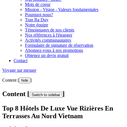
Mots de coeur
Mission - Vision - Valeurs fondamentales
Pourquoi nous?
Tran Ba Duy
Notre équipe
Témoignages de nos clients
Nos références à l'étranger
Activités communautaires
Formulaire de signature de réservation
Abonnez-vous à nos promotions
Obtenez un devis gratuit
Contact
Voyage sur mesure
Content [
]
hide
Content [
]
Switch to sidebar
Top 8 Hôtels De Luxe Vue Rizières En
Terrasses Au Nord Vietnam