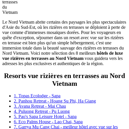
terrasses
du
Vietnam
Le Nord Vietnam abrite certains des paysages les plus spectaculaires
d'Asie du Sud-Est, où les rizières en terrasses se déploient à perte de
vue comme d'immenses mosaïques dorées. Pour les voyageurs en
quête d'exception, séjourner dans un resort avec vue sur les rizières
en terrasse est bien plus qu'un simple hébergement, c'est une
immersion totale dans la beauté sauvage des rizières en terrasses du
Nord Vietnam. Voici notre sélection des 8 meilleurs
hôtels de luxe
vue rizières en terrasses au Nord Vietnam
vous guidera vers les
adresses les plus exclusives et authentiques de la région.
Resorts vue rizières en terrasses au Nord
Vietnam
1. Topas Ecolodge - Sapa
2. Panhou Retreat - Hoang Su Phi, Ha Giang
3. Avana Retreat - Mai Chau
4. Puluong Retreat - Pu Luong
5. Pao's Sapa Leisure Hotel - Sapa
6. Eco Palms House - Lao Chai, Sapa
7. Garrya Mu Cang Chai - meilleur hôtel avec vue sur les