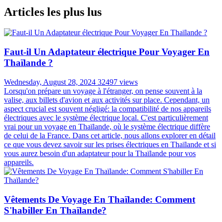
Articles les plus lus
Faut-il Un Adaptateur électrique Pour Voyager En
Thaïlande ?
Wednesday, August 28, 2024
32497 views
Lorsqu'on prépare un voyage à l'étranger, on pense souvent à la
valise, aux billets d'avion et aux activités sur place. Cependant, un
aspect crucial est souvent négligé: la compatibilité de nos appareils
électriques avec le système électrique local. C'est particulièrement
vrai pour un voyage en Thaïlande, où le système électrique diffère
de celui de la France. Dans cet article, nous allons explorer en détail
ce que vous devez savoir sur les prises électriques en Thaïlande et si
vous aurez besoin d'un adaptateur pour la Thaïlande pour vos
appareils.
Vêtements De Voyage En Thaïlande: Comment
S'habiller En Thaïlande?