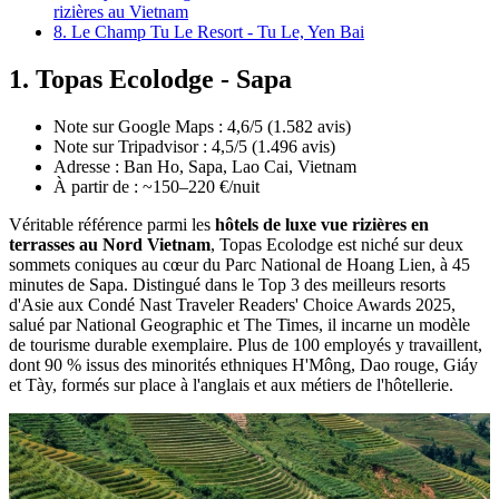
rizières au Vietnam
8. Le Champ Tu Le Resort - Tu Le, Yen Bai
1. Topas Ecolodge - Sapa
Note sur Google Maps : 4,6/5 (1.582 avis)
Note sur Tripadvisor : 4,5/5 (1.496 avis)
Adresse : Ban Ho, Sapa, Lao Cai, Vietnam
À partir de : ~150–220 €/nuit
Véritable référence parmi les
hôtels de luxe vue rizières en
terrasses au Nord Vietnam
, Topas Ecolodge est niché sur deux
sommets coniques au cœur du Parc National de Hoang Lien, à 45
minutes de Sapa. Distingué dans le Top 3 des meilleurs resorts
d'Asie aux Condé Nast Traveler Readers' Choice Awards 2025,
salué par National Geographic et The Times, il incarne un modèle
de tourisme durable exemplaire. Plus de 100 employés y travaillent,
dont 90 % issus des minorités ethniques H'Mông, Dao rouge, Giáy
et Tày, formés sur place à l'anglais et aux métiers de l'hôtellerie.