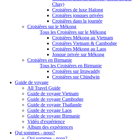
Chay)
Croisières de luxe Halong
Croisières jonques privées
Croisières dans la journée
Croisières sur le Mékong
Tous les Croisières sur le Mékong
Croisières Mékong au Vietnam
Croisières Vietnam & Cambodge
Croisières Mékong au Laos
Jonque privée sur Mékong
Croisières en Birmanie
Tous les Croisières en Birmanie
Croisières sur Irrawaddy
Croisières sur Chindwin
Guide de voyage
All Travel Guide
Guide de voyage Vietnam
Guide de voyage Cambodge
Guide de voyage Thaïlande
Guide de voyage Laos
Guide de voyage Birmanie
Vidéo d'expérience
Album des expériences
Qui sommes - nous?
Qui sommes - nous?