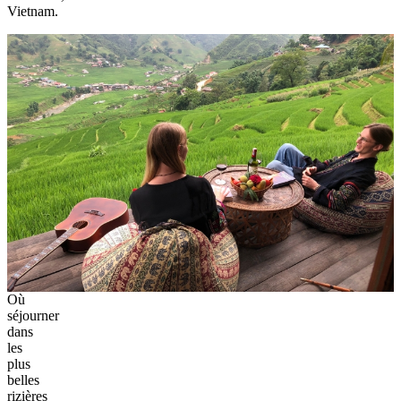
Vietnam.
Où
séjourner
dans
les
plus
belles
rizières