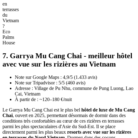
en
terrasses
du
Vietnam
?
Eco
Palms
House
7. Garrya Mu Cang Chai - meilleur hôtel
avec vue sur les rizières au Vietnam
Note sur Google Maps : 4,9/5 (1.433 avis)
Note sur Tripadvisor : 5/5 (460 avis)
Adresse : Village de Pu Nhu, commune de Pung Luong, Lao
Cai, Vietnam
À partir de : ~120–180 €/nuit
Le Garrya Mu Cang Chai est le plus bel
hôtel de luxe de Mu Cang
Chai
, ouvert en 2025, permettant désormais de dormir dans des
conditions très confortables au cœur de ces rizières en terrasses
parmi les plus spectaculaires d'Asie du Sud-Est. Il se place
directement parmi les plus beaux
resorts avec vue sur les rizières
en terrasses du Nord Vietnam
. Dormez dans des cocons