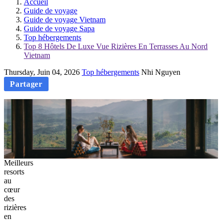
Accueil
Guide de voyage
Guide de voyage Vietnam
Guide de voyage Sapa
Top hébergements
Top 8 Hôtels De Luxe Vue Rizières En Terrasses Au Nord
Vietnam
Thursday, Juin 04, 2026
Top hébergements
Nhi Nguyen
Partager
Meilleurs
resorts
au
cœur
des
rizières
en