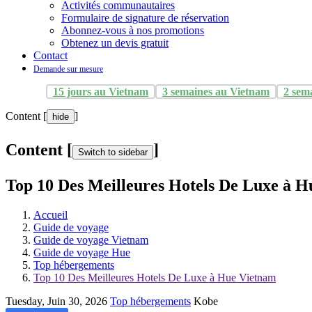
Activités communautaires
Formulaire de signature de réservation
Abonnez-vous à nos promotions
Obtenez un devis gratuit
Contact
Demande sur mesure
15 jours au Vietnam
3 semaines au Vietnam
2 sem
Content [
]
hide
Content [
]
Switch to sidebar
Top 10 Des Meilleures Hotels De Luxe à 
Accueil
Guide de voyage
Guide de voyage Vietnam
Guide de voyage Hue
Top hébergements
Top 10 Des Meilleures Hotels De Luxe à Hue Vietnam
Tuesday, Juin 30, 2026
Top hébergements
Kobe