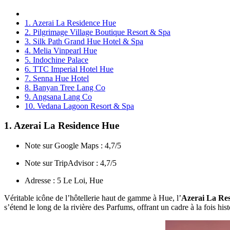
1. Azerai La Residence Hue
2. Pilgrimage Village Boutique Resort & Spa
3. Silk Path Grand Hue Hotel & Spa
4. Melia Vinpearl Hue
5. Indochine Palace
6. TTC Imperial Hotel Hue
7. Senna Hue Hotel
8. Banyan Tree Lang Co
9. Angsana Lang Co
10. Vedana Lagoon Resort & Spa
1. Azerai La Residence Hue
Note sur Google Maps : 4,7/5
Note sur TripAdvisor : 4,7/5
Adresse : 5 Le Loi, Hue
Véritable icône de l’hôtellerie haut de gamme à Hue, l’
Azerai La Re
s’étend le long de la rivière des Parfums, offrant un cadre à la fois hi