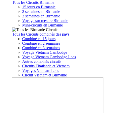
Tous les Circuits Birmanie
15 jours en Birmanie
2 semaines en Birmanie
3 semaines en Birmanie
Voyage sur mesure Birmanie
Mini-circuits en Birmanie
Tous les Circuits combinés des pays
Combiné en 15 jours
Combiné en 2 semaines
Combiné en 3 semaines
Voyage Vietnam Cambodge
Voyage Vietnam Cambodge Laos
Autres combinés circuits
Circuits Thaïlande et Vietnam
Voyages Vietnam Laos
Circuit Vietnam et Birmanie