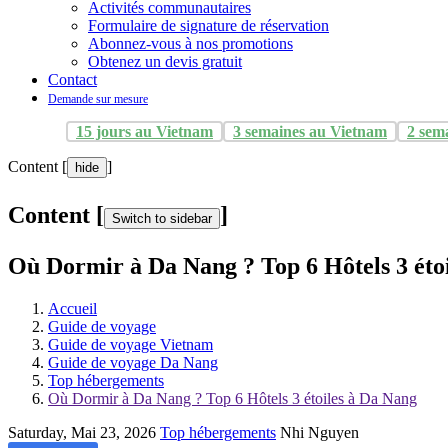
Activités communautaires
Formulaire de signature de réservation
Abonnez-vous à nos promotions
Obtenez un devis gratuit
Contact
Demande sur mesure
15 jours au Vietnam
3 semaines au Vietnam
2 sem
Content [
]
hide
Content [
]
Switch to sidebar
Où Dormir à Da Nang ? Top 6 Hôtels 3 éto
Accueil
Guide de voyage
Guide de voyage Vietnam
Guide de voyage Da Nang
Top hébergements
Où Dormir à Da Nang ? Top 6 Hôtels 3 étoiles à Da Nang
Saturday, Mai 23, 2026
Top hébergements
Nhi Nguyen