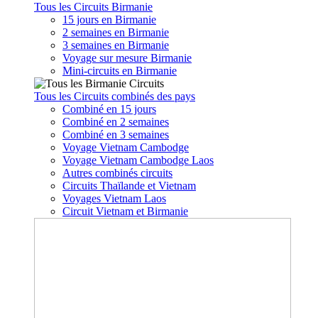
Tous les Circuits Birmanie
15 jours en Birmanie
2 semaines en Birmanie
3 semaines en Birmanie
Voyage sur mesure Birmanie
Mini-circuits en Birmanie
Tous les Circuits combinés des pays
Combiné en 15 jours
Combiné en 2 semaines
Combiné en 3 semaines
Voyage Vietnam Cambodge
Voyage Vietnam Cambodge Laos
Autres combinés circuits
Circuits Thaïlande et Vietnam
Voyages Vietnam Laos
Circuit Vietnam et Birmanie