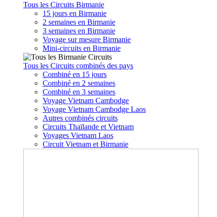
Tous les Circuits Birmanie
15 jours en Birmanie
2 semaines en Birmanie
3 semaines en Birmanie
Voyage sur mesure Birmanie
Mini-circuits en Birmanie
Tous les Circuits combinés des pays
Combiné en 15 jours
Combiné en 2 semaines
Combiné en 3 semaines
Voyage Vietnam Cambodge
Voyage Vietnam Cambodge Laos
Autres combinés circuits
Circuits Thaïlande et Vietnam
Voyages Vietnam Laos
Circuit Vietnam et Birmanie