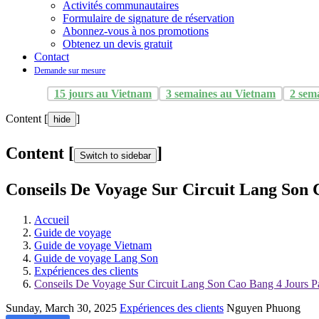
Activités communautaires
Formulaire de signature de réservation
Abonnez-vous à nos promotions
Obtenez un devis gratuit
Contact
Demande sur mesure
15 jours au Vietnam
3 semaines au Vietnam
2 sem
Content [
]
hide
Content [
]
Switch to sidebar
Conseils De Voyage Sur Circuit Lang Son 
Accueil
Guide de voyage
Guide de voyage Vietnam
Guide de voyage Lang Son
Expériences des clients
Conseils De Voyage Sur Circuit Lang Son Cao Bang 4 Jours P
Sunday, March 30, 2025
Expériences des clients
Nguyen Phuong