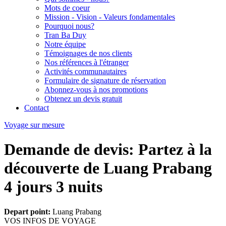
Mots de coeur
Mission - Vision - Valeurs fondamentales
Pourquoi nous?
Tran Ba Duy
Notre équipe
Témoignages de nos clients
Nos références à l'étranger
Activités communautaires
Formulaire de signature de réservation
Abonnez-vous à nos promotions
Obtenez un devis gratuit
Contact
Voyage sur mesure
Demande de devis: Partez à la
découverte de Luang Prabang
4 jours 3 nuits
Depart point:
Luang Prabang
VOS INFOS DE VOYAGE