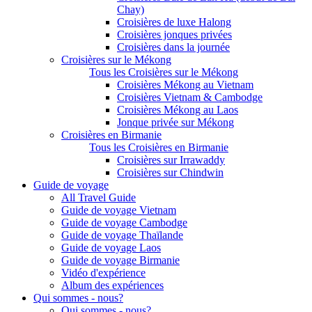
Chay)
Croisières de luxe Halong
Croisières jonques privées
Croisières dans la journée
Croisières sur le Mékong
Tous les Croisières sur le Mékong
Croisières Mékong au Vietnam
Croisières Vietnam & Cambodge
Croisières Mékong au Laos
Jonque privée sur Mékong
Croisières en Birmanie
Tous les Croisières en Birmanie
Croisières sur Irrawaddy
Croisières sur Chindwin
Guide de voyage
All Travel Guide
Guide de voyage Vietnam
Guide de voyage Cambodge
Guide de voyage Thaïlande
Guide de voyage Laos
Guide de voyage Birmanie
Vidéo d'expérience
Album des expériences
Qui sommes - nous?
Qui sommes - nous?