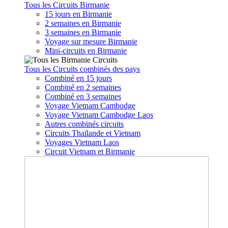
Tous les Circuits Birmanie
15 jours en Birmanie
2 semaines en Birmanie
3 semaines en Birmanie
Voyage sur mesure Birmanie
Mini-circuits en Birmanie
Tous les Circuits combinés des pays
Combiné en 15 jours
Combiné en 2 semaines
Combiné en 3 semaines
Voyage Vietnam Cambodge
Voyage Vietnam Cambodge Laos
Autres combinés circuits
Circuits Thaïlande et Vietnam
Voyages Vietnam Laos
Circuit Vietnam et Birmanie