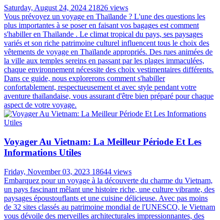
Saturday, August 24, 2024
21826 views
Vous prévoyez un voyage en Thaïlande ? L'une des questions les
plus importantes à se poser en faisant vos bagages est comment
s'habiller en Thaïlande . Le climat tropical du pays, ses paysages
variés et son riche patrimoine culturel influencent tous le choix des
vêtements de voyage en Thaïlande appropriés. Des rues animées de
la ville aux temples sereins en passant par les plages immaculées,
chaque environnement nécessite des choix vestimentaires différents.
Dans ce guide, nous explorerons comment s'habiller
confortablement, respectueusement et avec style pendant votre
aventure thaïlandaise, vous assurant d'être bien préparé pour chaque
aspect de votre voyage.
Voyager Au Vietnam: La Meilleur Période Et Les
Informations Utiles
Friday, November 03, 2023
18644 views
Embarquez pour un voyage à la découverte du charme du Vietnam,
un pays fascinant mêlant une histoire riche, une culture vibrante, des
paysages époustouflants et une cuisine délicieuse. Avec pas moins
de 32 sites classés au patrimoine mondial de l'UNESCO, le Vietnam
vous dévoile des merveilles architecturales impressionnantes, des