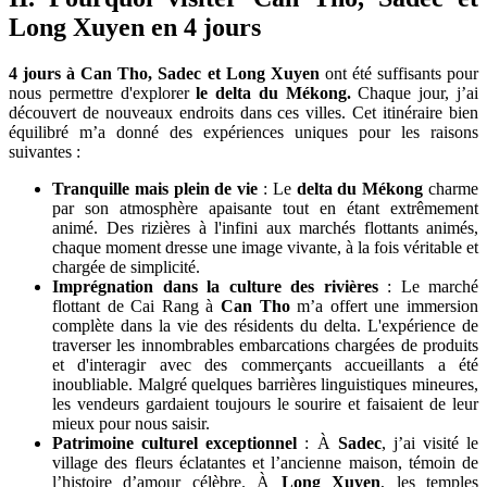
Long Xuyen en 4 jours
4 jours à Can Tho, Sadec et Long Xuyen
ont été suffisants pour
nous permettre d'explorer
le delta du Mékong.
Chaque jour, j’ai
découvert de nouveaux endroits dans ces villes. Cet itinéraire bien
équilibré m’a donné des expériences uniques pour les raisons
suivantes :
Tranquille mais plein de vie
: Le
delta du Mékong
charme
par son atmosphère apaisante tout en étant extrêmement
animé. Des rizières à l'infini aux marchés flottants animés,
chaque moment dresse une image vivante, à la fois véritable et
chargée de simplicité.
Imprégnation dans la culture des rivières
: Le marché
flottant de Cai Rang à
Can Tho
m’a offert une immersion
complète dans la vie des résidents du delta. L'expérience de
traverser les innombrables embarcations chargées de produits
et d'interagir avec des commerçants accueillants a été
inoubliable. Malgré quelques barrières linguistiques mineures,
les vendeurs gardaient toujours le sourire et faisaient de leur
mieux pour nous saisir.
Patrimoine culturel exceptionnel
: À
Sadec
, j’ai visité le
village des fleurs éclatantes et l’ancienne maison, témoin de
l’histoire d’amour célèbre. À
Long Xuyen
, les temples