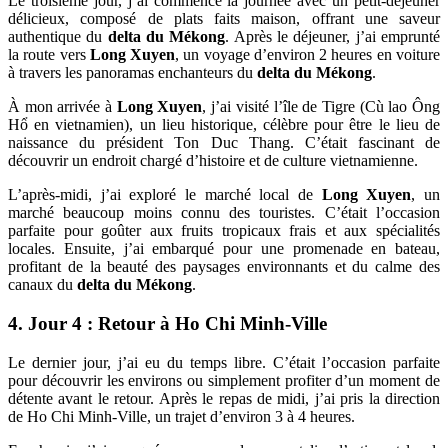
Le troisième jour, j’ai commencé la journée avec un petit-déjeuner
délicieux, composé de plats faits maison, offrant une saveur
authentique du
delta du Mékong
. Après le déjeuner, j’ai emprunté
la route vers
Long
Xuyen
, un voyage d’environ 2 heures en voiture
à travers les panoramas enchanteurs du
delta du Mékong
.
À mon arrivée à
Long Xuyen
, j’ai visité l’île de Tigre (Cù lao Ông
Hổ en vietnamien), un lieu historique, célèbre pour être le lieu de
naissance du président Ton Duc Thang. C’était fascinant de
découvrir un endroit chargé d’histoire et de culture vietnamienne.
L’après-midi, j’ai exploré le marché local de
Long Xuyen
, un
marché beaucoup moins connu des touristes. C’était l’occasion
parfaite pour goûter aux fruits tropicaux frais et aux spécialités
locales. Ensuite, j’ai embarqué pour une promenade en bateau,
profitant de la beauté des paysages environnants et du calme des
canaux du
delta du Mékong
.
4. Jour 4 : Retour à Ho Chi Minh-Ville
Le dernier jour, j’ai eu du temps libre. C’était l’occasion parfaite
pour découvrir les environs ou simplement profiter d’un moment de
détente avant le retour. Après le repas de midi, j’ai pris la direction
de Ho Chi Minh-Ville, un trajet d’environ 3 à 4 heures.