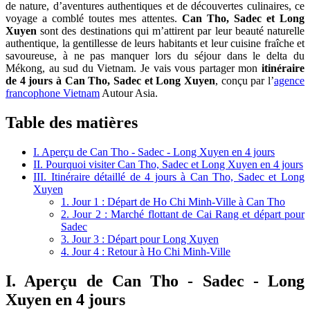
de nature, d’aventures authentiques et de découvertes culinaires, ce
voyage a comblé toutes mes attentes.
Can Tho, Sadec et Long
Xuyen
sont des destinations qui m’attirent par leur beauté naturelle
authentique, la gentillesse de leurs habitants et leur cuisine fraîche et
savoureuse, à ne pas manquer lors du séjour dans le delta du
Mékong, au sud du Vietnam. Je vais vous partager mon
itinéraire
de 4
jours à Can Tho, Sadec et Long Xuyen
, conçu par l’
agence
francophone Vietnam
Autour Asia.
Table des matières
I. Aperçu de Can Tho - Sadec - Long Xuyen en 4 jours
II. Pourquoi visiter Can Tho, Sadec et Long Xuyen en 4 jours
III. Itinéraire détaillé de 4 jours à Can Tho, Sadec et Long
Xuyen
1. Jour 1 : Départ de Ho Chi Minh-Ville à Can Tho
2. Jour 2 : Marché flottant de Cai Rang et départ pour
Sadec
3. Jour 3 : Départ pour Long Xuyen
4. Jour 4 : Retour à Ho Chi Minh-Ville
I. Aperçu de Can Tho - Sadec - Long
Xuyen en 4 jours