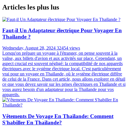
Articles les plus lus
Faut-il Un Adaptateur électrique Pour Voyager En
Thaïlande ?
Wednesday, August 28, 2024
32454 views
Lorsqu'on prépare un voyage à l'étranger, on pense souvent à la
valise, aux billets d'avion et aux activités sur place. Cependant, un
aspect crucial est souvent négligé: la compatibilité de nos appareils
électriques avec le système électrique local. C'est particulièrement
vrai pour un voyage en Thaïlande, où le système électrique diffère
de celui de la France. Dans cet article, nous allons explorer en détail
ce que vous devez savoir sur les prises électriques en Thaïlande et si
vous aurez besoin d'un adaptateur pour la Thaïlande pour vos
appareils.
Vêtements De Voyage En Thaïlande: Comment
S'habiller En Thaïlande?