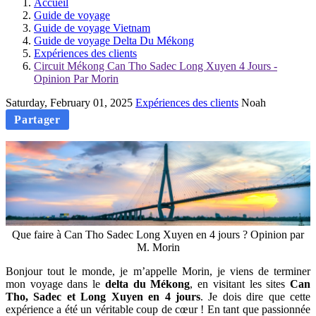
Accueil
Guide de voyage
Guide de voyage Vietnam
Guide de voyage Delta Du Mékong
Expériences des clients
Circuit Mékong Can Tho Sadec Long Xuyen 4 Jours -
Opinion Par Morin
Saturday, February 01, 2025
Expériences des clients
Noah
Partager
Que faire à Can Tho Sadec Long Xuyen en 4 jours ? Opinion par
M. Morin
Bonjour tout le monde, je m’appelle Morin, je viens de terminer
mon voyage dans le
delta du Mékong
, en visitant les sites
Can
Tho, Sadec et Long Xuyen en
4 jours
. Je dois dire que cette
expérience a été un véritable coup de cœur ! En tant que passionnée