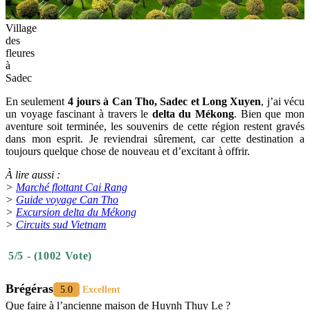
Village
des
fleures
à
Sadec
En seulement
4 jours à Can Tho, Sadec et Long Xuyen
, j’ai vécu
un voyage fascinant à travers le
delta du Mékong
. Bien que mon
aventure soit terminée, les souvenirs de cette région restent gravés
dans mon esprit. Je reviendrai sûrement, car cette destination a
toujours quelque chose de nouveau et d’excitant à offrir.
À lire aussi :
>
Marché flottant Cai Rang
>
Guide voyage Can Tho
>
Excursion delta du Mékong
>
Circuits sud Vietnam
5/5 - (1002 Vote)
Brégéras
5.0
Excellent
Que faire à l’ancienne maison de Huynh Thuy Le ?