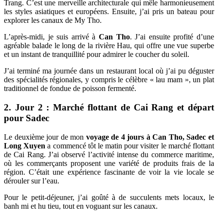
Trang. C’est une merveille architecturale qui mêle harmonieusement
les styles asiatiques et européens. Ensuite, j’ai pris un bateau pour
explorer les canaux de My Tho.
L’après-midi, je suis arrivé à
Can Tho
. J’ai ensuite profité d’une
agréable balade le long de la rivière Hau, qui offre une vue superbe
et un instant de tranquillité pour admirer le coucher du soleil.
J’ai terminé ma journée dans un restaurant local où j’ai pu déguster
des spécialités régionales, y compris le célèbre « lau mam », un plat
traditionnel de fondue de poisson fermenté.
2. Jour 2 : Marché flottant de Cai Rang et départ
pour Sadec
Le deuxième jour de mon
voyage de 4 jours à Can Tho, Sadec et
Long Xuyen
a commencé tôt le matin pour visiter le marché flottant
de Cai Rang. J’ai observé l’activité intense du commerce maritime,
où les commerçants proposent une variété de produits frais de la
région. C’était une expérience fascinante de voir la vie locale se
dérouler sur l’eau.
Pour le petit-déjeuner, j’ai goûté à de succulents mets locaux, le
banh mi et hu tieu, tout en voguant sur les canaux.