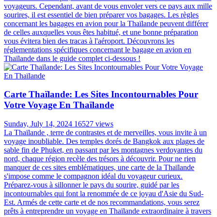
voyageurs. Cependant, avant de vous envoler vers ce pays aux mille
sourires, il est essentiel de bien préparer vos bagages. Les règles
concernant les bagages en avion pour la Thaïlande peuvent différer
de celles auxquelles vous êtes habitué, et une bonne préparation
vous évitera bien des tracas à l'aéroport. Découvrons les
réglementations spécifiques concernant le bagage en avion en
Thaïlande dans le guide complet ci-dessous !
Carte Thaïlande: Les Sites Incontournables Pour
Votre Voyage En Thaïlande
Sunday, July 14, 2024
16527 views
La Thaïlande , terre de contrastes et de merveilles, vous invite à un
voyage inoubliable. Des temples dorés de Bangkok aux plages de
sable fin de Phuket, en passant par les montagnes verdoyantes du
nord, chaque région recèle des trésors à découvrir. Pour ne rien
manquer de ces sites emblématiques, une carte de la Thaïlande
s'impose comme le compagnon idéal du voyageur curieux.
Préparez-vous à sillonner le pays du sourire, guidé par les
incontournables qui font la renommée de ce joyau d'Asie du Sud-
Est. Armés de cette carte et de nos recommandations, vous serez
prêts à entreprendre un voyage en Thaïlande extraordinaire à travers