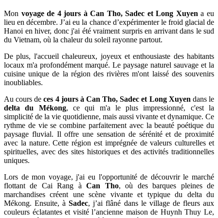
Mon
voyage de 4 jours à Can Tho, Sadec et Long Xuyen
a eu
lieu en décembre. J’ai eu la chance d’expérimenter le froid glacial de
Hanoi en hiver, donc j'ai été vraiment surpris en arrivant dans le sud
du Vietnam, où la chaleur du soleil rayonne partout.
De plus, l'accueil chaleureux, joyeux et enthousiaste des habitants
locaux m'a profondément marqué. Le paysage naturel sauvage et la
cuisine unique de la région des rivières m'ont laissé des souvenirs
inoubliables.
Au cours de
ces 4 jours à Can Tho, Sadec et Long Xuyen
dans le
delta du Mékong
, ce qui m'a le plus impressionné, c'est la
simplicité de la vie quotidienne, mais aussi vivante et dynamique. Ce
rythme de vie se combine parfaitement avec la beauté poétique du
paysage fluvial. Il offre une sensation de sérénité et de proximité
avec la nature. Cette région est imprégnée de valeurs culturelles et
spirituelles, avec des sites historiques et des activités traditionnelles
uniques.
Lors de mon voyage, j'ai eu l'opportunité de découvrir le marché
flottant de Cai Rang à
Can
Tho
, où des barques pleines de
marchandises créent une scène vivante et typique du delta du
Mékong. Ensuite, à
Sadec
, j’ai flâné dans le village de fleurs aux
couleurs éclatantes et visité l’ancienne maison de Huynh Thuy Le,