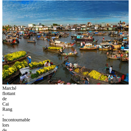
Marché
flottant
de
Cai
Rang
-
Incontournable
lors
de