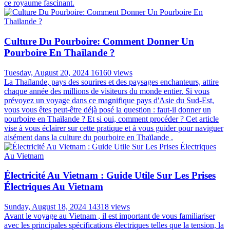
ce royaume fascinant.
Culture Du Pourboire: Comment Donner Un
Pourboire En Thaïlande ?
Tuesday, August 20, 2024
16160 views
La Thaïlande, pays des sourires et des paysages enchanteurs, attire
chaque année des millions de visiteurs du monde entier. Si vous
prévoyez un voyage dans ce magnifique pays d'Asie du Sud-Est,
vous vous êtes peut-être déjà posé la question : faut-il donner un
pourboire en Thaïlande ? Et si oui, comment procéder ? Cet article
vise à vous éclairer sur cette pratique et à vous guider pour naviguer
aisément dans la culture du pourboire en Thaïlande .
Électricité Au Vietnam : Guide Utile Sur Les Prises
Électriques Au Vietnam
Sunday, August 18, 2024
14318 views
Avant le voyage au Vietnam , il est important de vous familiariser
avec les principales spécifications électriques telles que la tension, la