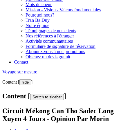
Mots de coeur
Mission - Vision - Valeurs fondamentales
Pourquoi nous?
Tran Ba Duy
Notre équipe
Témoignages de nos clients
Nos références à l'étranger
Activités communautaires
Formulaire de signature de réservation
Abonnez-vous à nos promotions
Obtenez un devis gratuit
Contact
Voyage sur mesure
Content [
]
hide
Content [
]
Switch to sidebar
Circuit Mékong Can Tho Sadec Long
Xuyen 4 Jours - Opinion Par Morin