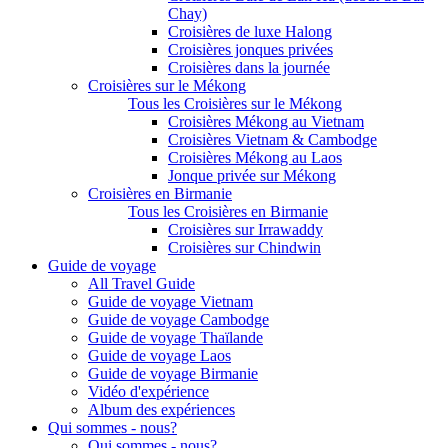
Chay)
Croisières de luxe Halong
Croisières jonques privées
Croisières dans la journée
Croisières sur le Mékong
Tous les Croisières sur le Mékong
Croisières Mékong au Vietnam
Croisières Vietnam & Cambodge
Croisières Mékong au Laos
Jonque privée sur Mékong
Croisières en Birmanie
Tous les Croisières en Birmanie
Croisières sur Irrawaddy
Croisières sur Chindwin
Guide de voyage
All Travel Guide
Guide de voyage Vietnam
Guide de voyage Cambodge
Guide de voyage Thaïlande
Guide de voyage Laos
Guide de voyage Birmanie
Vidéo d'expérience
Album des expériences
Qui sommes - nous?
Qui sommes - nous?