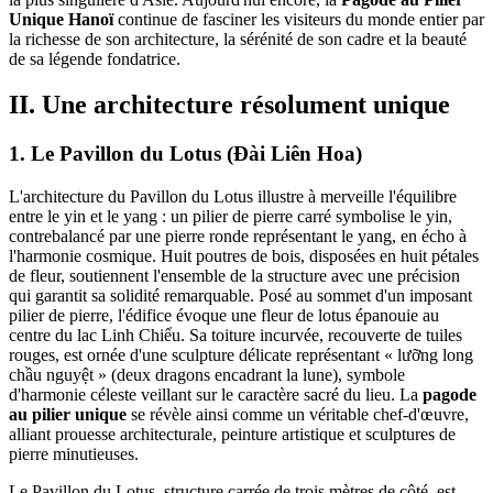
Unique Hanoï
continue de fasciner les visiteurs du monde entier par
la richesse de son architecture, la sérénité de son cadre et la beauté
de sa légende fondatrice.
II. Une architecture résolument unique
1. Le Pavillon du Lotus (Đài Liên Hoa)
L'architecture du Pavillon du Lotus illustre à merveille l'équilibre
entre le yin et le yang : un pilier de pierre carré symbolise le yin,
contrebalancé par une pierre ronde représentant le yang, en écho à
l'harmonie cosmique. Huit poutres de bois, disposées en huit pétales
de fleur, soutiennent l'ensemble de la structure avec une précision
qui garantit sa solidité remarquable. Posé au sommet d'un imposant
pilier de pierre, l'édifice évoque une fleur de lotus épanouie au
centre du lac Linh Chiểu. Sa toiture incurvée, recouverte de tuiles
rouges, est ornée d'une sculpture délicate représentant « lưỡng long
chầu nguyệt » (deux dragons encadrant la lune), symbole
d'harmonie céleste veillant sur le caractère sacré du lieu. La
pagode
au pilier unique
se révèle ainsi comme un véritable chef-d'œuvre,
alliant prouesse architecturale, peinture artistique et sculptures de
pierre minutieuses.
Le Pavillon du Lotus, structure carrée de trois mètres de côté, est