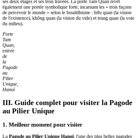
ses deux étages et ses trois travées. La porte Tam Quan revêt
également une portée symbolique forte, incarnant les « trois façons
de percevoir le monde » selon le bouddhisme : hữu quan (la vision
de l'existence), không quan (la vision du vide) et trung quan (la voie
du milieu).
Porte
Tam
Quan,
entrée
de
la
Pagode
au
Pilier
Unique,
Hanoï
III. Guide complet pour visiter la Pagode
au Pilier Unique
1. Meilleur moment pour visiter
La
Pagode au Pilier Unique Hanoï
, l'une des plus belles pagodes