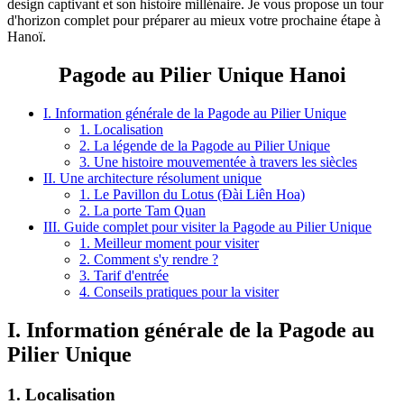
design captivant et son histoire millénaire. Je vous propose un tour
d'horizon complet pour préparer au mieux votre prochaine étape à
Hanoï.
Pagode au Pilier Unique Hanoi
I. Information générale de la Pagode au Pilier Unique
1. Localisation
2. La légende de la Pagode au Pilier Unique
3. Une histoire mouvementée à travers les siècles
II. Une architecture résolument unique
1. Le Pavillon du Lotus (Đài Liên Hoa)
2. La porte Tam Quan
III. Guide complet pour visiter la Pagode au Pilier Unique
1. Meilleur moment pour visiter
2. Comment s'y rendre ?
3. Tarif d'entrée
4. Conseils pratiques pour la visiter
I. Information générale de la Pagode au
Pilier Unique
1. Localisation