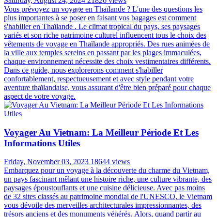
Saturday, August 24, 2024
21826 views
Vous prévoyez un voyage en Thaïlande ? L'une des questions les
plus importantes à se poser en faisant vos bagages est comment
s'habiller en Thaïlande . Le climat tropical du pays, ses paysages
variés et son riche patrimoine culturel influencent tous le choix des
vêtements de voyage en Thaïlande appropriés. Des rues animées de
la ville aux temples sereins en passant par les plages immaculées,
chaque environnement nécessite des choix vestimentaires différents.
Dans ce guide, nous explorerons comment s'habiller
confortablement, respectueusement et avec style pendant votre
aventure thaïlandaise, vous assurant d'être bien préparé pour chaque
aspect de votre voyage.
Voyager Au Vietnam: La Meilleur Période Et Les
Informations Utiles
Friday, November 03, 2023
18644 views
Embarquez pour un voyage à la découverte du charme du Vietnam,
un pays fascinant mêlant une histoire riche, une culture vibrante, des
paysages époustouflants et une cuisine délicieuse. Avec pas moins
de 32 sites classés au patrimoine mondial de l'UNESCO, le Vietnam
vous dévoile des merveilles architecturales impressionnantes, des
trésors anciens et des monuments vénérés. Alors, quand partir au