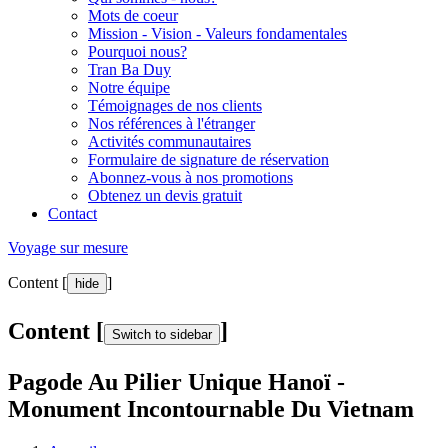
Mots de coeur
Mission - Vision - Valeurs fondamentales
Pourquoi nous?
Tran Ba Duy
Notre équipe
Témoignages de nos clients
Nos références à l'étranger
Activités communautaires
Formulaire de signature de réservation
Abonnez-vous à nos promotions
Obtenez un devis gratuit
Contact
Voyage sur mesure
Content [
]
hide
Content [
]
Switch to sidebar
Pagode Au Pilier Unique Hanoï -
Monument Incontournable Du Vietnam