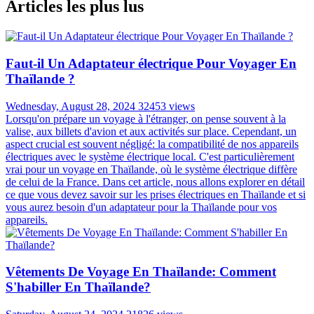
Articles les plus lus
Faut-il Un Adaptateur électrique Pour Voyager En
Thaïlande ?
Wednesday, August 28, 2024
32453 views
Lorsqu'on prépare un voyage à l'étranger, on pense souvent à la
valise, aux billets d'avion et aux activités sur place. Cependant, un
aspect crucial est souvent négligé: la compatibilité de nos appareils
électriques avec le système électrique local. C'est particulièrement
vrai pour un voyage en Thaïlande, où le système électrique diffère
de celui de la France. Dans cet article, nous allons explorer en détail
ce que vous devez savoir sur les prises électriques en Thaïlande et si
vous aurez besoin d'un adaptateur pour la Thaïlande pour vos
appareils.
Vêtements De Voyage En Thaïlande: Comment
S'habiller En Thaïlande?