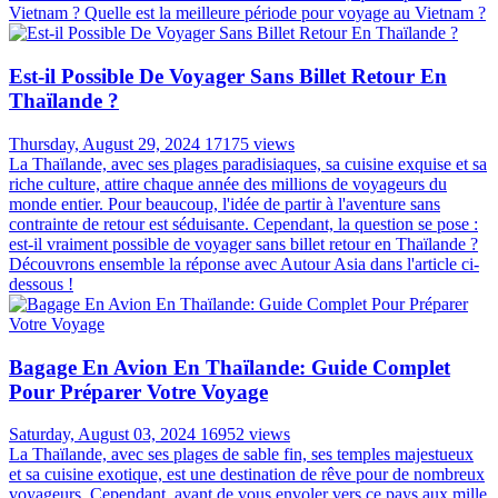
Vietnam ? Quelle est la meilleure période pour voyage au Vietnam ?
Est-il Possible De Voyager Sans Billet Retour En
Thaïlande ?
Thursday, August 29, 2024
17175 views
La Thaïlande, avec ses plages paradisiaques, sa cuisine exquise et sa
riche culture, attire chaque année des millions de voyageurs du
monde entier. Pour beaucoup, l'idée de partir à l'aventure sans
contrainte de retour est séduisante. Cependant, la question se pose :
est-il vraiment possible de voyager sans billet retour en Thaïlande ?
Découvrons ensemble la réponse avec Autour Asia dans l'article ci-
dessous !
Bagage En Avion En Thaïlande: Guide Complet
Pour Préparer Votre Voyage
Saturday, August 03, 2024
16952 views
La Thaïlande, avec ses plages de sable fin, ses temples majestueux
et sa cuisine exotique, est une destination de rêve pour de nombreux
voyageurs. Cependant, avant de vous envoler vers ce pays aux mille