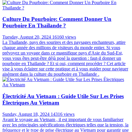
Culture Du Pourboire: Comment Donner Un
Pourboire En Thaïlande ?
Tuesday, August 20, 2024
16160 views
La Thaïlande, pays des sourires et des paysages enchanteurs, attire
chaque année des millions de visiteurs du monde entier. Si vous
prévoyez un voyage dans ce magnifique pays d'Asie du Sud-Est,
vous vous êtes peut-être déjà posé la question : faut-il donner un
pourboire en Thaïlande ? Et si oui, comment procéder ? Cet article
vise à vous éclairer sur cette pratique et à vous guider pour naviguer
aisément dans la culture du pourboire en Thaïlande .
Électricité Au Vietnam : Guide Utile Sur Les Prises
Électriques Au Vietnam
Sunday, August 18, 2024
14316 views
Avant le voyage au Vietnam , il est important de vous familiariser
avec les principales spécifications électriques telles que la tension, la
fréquence et le type de prise électrique au Vietnam pour garantir une