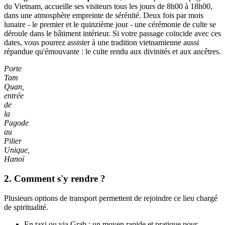
du Vietnam, accueille ses visiteurs tous les jours de 8h00 à 18h00,
dans une atmosphère empreinte de sérénité. Deux fois par mois
lunaire - le premier et le quinzième jour - une cérémonie de culte se
déroule dans le bâtiment intérieur. Si votre passage coïncide avec ces
dates, vous pourrez assister à une tradition vietnamienne aussi
répandue qu'émouvante : le culte rendu aux divinités et aux ancêtres.
Porte
Tam
Quan,
entrée
de
la
Pagode
au
Pilier
Unique,
Hanoï
2. Comment s'y rendre ?
Plusieurs options de transport permettent de rejoindre ce lieu chargé
de spiritualité.
En taxi ou via Grab : un moyen rapide et pratique pour