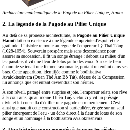
Architecture emblématique de la Pagode au Pilier Unique, Hanoï
2. La légende de la Pagode au Pilier Unique
Au-delà de sa prouesse architecturale, la
Pagode au Pilier Unique
Hanoï
doit son existence à une légende empreinte d'espoir et de
gratitude. L'histoire remonte au règne de l'empereur Lý Thái Tông
(1028-1054). Souverain prospère mais sans descendance pour
assurer sa succession, il fit un songe étrange : debout au milieu d'un
lac paisible, il vit une fleur de lotus jaillir des eaux. Sur cette fleur
épanouie se tenait une femme rayonnante, portant un enfant dans ses
bras. Cette apparition, identifiée comme le bodhisattva
Avalokiteshvara (Quan Thế Âm Bồ Tát), déesse de la Compassion,
lui annonça que cet enfant deviendrait son héritier.
À son réveil, partagé entre surprise et joie, l'empereur relata son rêve
à la cour ainsi qu'au moine Thiền Tuệ. Celui-ci y vit un présage
divin et lui conseilla d'édifier une pagode en remerciement. C'est
ainsi que naquit cette construction si particulière, érigée sur un seul
pilier émergeant de l'eau - un écho direct à la fleur de lotus de son
songe et un hommage à la bodhisattva Avalokiteshvara.
3. Une histoire mouvementée à travers les siècles