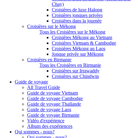
Chay)
Croisières de luxe Halong
Croisières jonques privées
Croisières dans la journée
Croisières sur le Mékong
Tous les Croisières sur le Mékong
Croisières Mékong au Vietnam
Croisières Vietnam & Cambodge
Croisières Mékong au Laos
Jonque privée sur Mékong
Croisières en Birmanie
Tous les Croisières en Birmanie
Croisières sur Irrawaddy
Croisières sur Chindwin
Guide de voyage
All Travel Guide
Guide de voyage Vietnam
Guide de voyage Cambodge
Guide de voyage Thaïlande
Guide de voyage Laos
Guide de voyage Birmanie
Vidéo d'expérience
Album des expériences
Qui sommes - nous?
Qui sommes - nous?