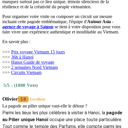
manquez surtout pas ce lieu unique, témoin silencieux de la
résilience et de la créativité du peuple vietnamien.
Pour organiser votre visite ou composer un circuit sur mesure
incluant cette pagode emblématique, l'équipe d'
Autour Asia
-
agence de voyage à Saigon
se tient à votre disposition pour vous
faire vivre une expérience authentique et inoubliable au Vietnam.
En savoir plus :
>>>
Prix voyage Vietnam 15 jours
>>>
36h à Hanoï
>>>
Hanoi Guide de voyage
>>>
2 semaines Nord Vietnam
>>>
Circuits Vietnam
5/5 - (1000 Vote)
Olivier
5.0
Excellent
La pagode au pilier unique vaut-elle le détour ?
Parmi les lieux les plus célèbres à visiter à Hanoï, la
pagode
au Pilier unique Hanoï
occupe une place toute particulière.
Tout comme le temple des Parfums, elle compte parmi les