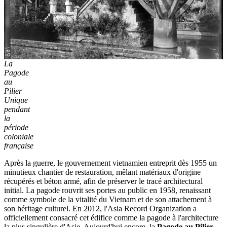
La
Pagode
au
Pilier
Unique
pendant
la
période
coloniale
française
Après la guerre, le gouvernement vietnamien entreprit dès 1955 un
minutieux chantier de restauration, mêlant matériaux d'origine
récupérés et béton armé, afin de préserver le tracé architectural
initial. La pagode rouvrit ses portes au public en 1958, renaissant
comme symbole de la vitalité du Vietnam et de son attachement à
son héritage culturel. En 2012, l'Asia Record Organization a
officiellement consacré cet édifice comme la pagode à l'architecture
la plus singulière d'Asie. Aujourd'hui encore, la
Pagode au Pilier