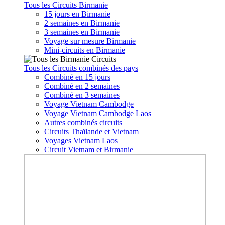
Tous les Circuits Birmanie
15 jours en Birmanie
2 semaines en Birmanie
3 semaines en Birmanie
Voyage sur mesure Birmanie
Mini-circuits en Birmanie
Tous les Circuits combinés des pays
Combiné en 15 jours
Combiné en 2 semaines
Combiné en 3 semaines
Voyage Vietnam Cambodge
Voyage Vietnam Cambodge Laos
Autres combinés circuits
Circuits Thaïlande et Vietnam
Voyages Vietnam Laos
Circuit Vietnam et Birmanie