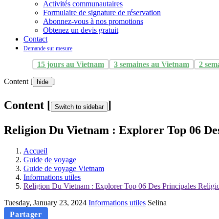
Activités communautaires
Formulaire de signature de réservation
Abonnez-vous à nos promotions
Obtenez un devis gratuit
Contact
Demande sur mesure
15 jours au Vietnam
3 semaines au Vietnam
2 sem
Content [
]
hide
Content [
]
Switch to sidebar
Religion Du Vietnam : Explorer Top 06 De
Accueil
Guide de voyage
Guide de voyage Vietnam
Informations utiles
Religion Du Vietnam : Explorer Top 06 Des Principales Relig
Tuesday, January 23, 2024
Informations utiles
Selina
Partager