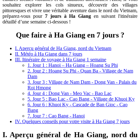
souhaitez explorer les cols sinueux, découvrir des villages
pittoresques et vivre une véritable aventure dans le nord du Vietnam,
préparez-vous pour
7 jours à Ha Giang
en suivant l'itinéraire
détaillé d’une semaine ci-dessous !
Que faire à Ha Giang en 7 jours ?
I. Aperçu général de Ha Giang, nord du Vietnam
II. Météo à Ha Giang dans 7 jours
III. Itinéraire de voyage à Ha Giang 1 semaine
1. Jour 1 : Hanoi – Ha Giang – Hoang Su Phi
2. Jour 2 : Hoang Su Phi - Quan Ba - Village de Nam
Dam
3. Jour 3 : Village de Nam Dam - Dong Van - Palais du
Roi Hmong
4. Jour 4 : Dong Van - Meo Vac - Bao Lac
5. Jour 5 : Bao Lac - Cao Bang - Village de Khuoi Ky
6. Jour 6 : Khuoi Ky - Cascade de Ban Gioc - Cao
Bang
7. Jour 7 : Cao Bang - Hanoi
IV. Quelques conseils pour votre visite à Ha Giang 7 jours
I. Aperçu général de Ha Giang, nord du