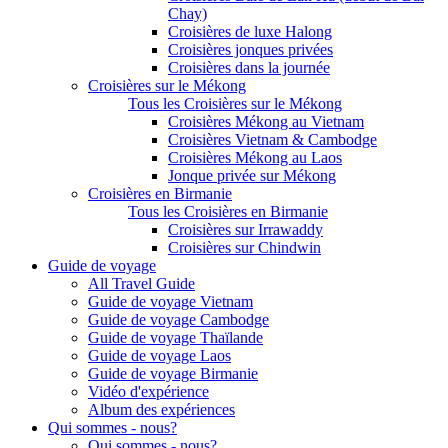
Chay)
Croisières de luxe Halong
Croisières jonques privées
Croisières dans la journée
Croisières sur le Mékong
Tous les Croisières sur le Mékong
Croisières Mékong au Vietnam
Croisières Vietnam & Cambodge
Croisières Mékong au Laos
Jonque privée sur Mékong
Croisières en Birmanie
Tous les Croisières en Birmanie
Croisières sur Irrawaddy
Croisières sur Chindwin
Guide de voyage
All Travel Guide
Guide de voyage Vietnam
Guide de voyage Cambodge
Guide de voyage Thaïlande
Guide de voyage Laos
Guide de voyage Birmanie
Vidéo d'expérience
Album des expériences
Qui sommes - nous?
Qui sommes - nous?