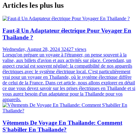
Articles les plus lus
Faut-il Un Adaptateur électrique Pour Voyager En
Thaïlande ?
Wednesday, August 28, 2024
32427 views
Lorsqu'on prépare un voyage à l'étranger, on pense souvent à la
valise, aux billets d'avion et aux activités sur place. Cependant, un
aspect crucial est souvent négligé: la compatibilité de nos appareils
électriques avec le système électrique local. C'est particulièrement
vrai pour un voyage en Thaïlande, où le système électrique diffère
de celui de la France. Dans cet article, nous allons explorer en détail
ce que vous devez savoir sur les prises électriques en Thaïlande et si
vous aurez besoin d'un adaptateur pour la Thaïlande pour vos
appareils.
Vêtements De Voyage En Thaïlande: Comment
S'habiller En Thaïlande?