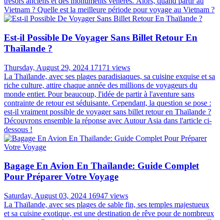
trésors anciens et des monuments vénérés. Alors, quand partir au
Vietnam ? Quelle est la meilleure période pour voyage au Vietnam ?
Est-il Possible De Voyager Sans Billet Retour En
Thaïlande ?
Thursday, August 29, 2024
17171 views
La Thaïlande, avec ses plages paradisiaques, sa cuisine exquise et sa
riche culture, attire chaque année des millions de voyageurs du
monde entier. Pour beaucoup, l'idée de partir à l'aventure sans
contrainte de retour est séduisante. Cependant, la question se pose :
est-il vraiment possible de voyager sans billet retour en Thaïlande ?
Découvrons ensemble la réponse avec Autour Asia dans l'article ci-
dessous !
Bagage En Avion En Thaïlande: Guide Complet
Pour Préparer Votre Voyage
Saturday, August 03, 2024
16947 views
La Thaïlande, avec ses plages de sable fin, ses temples majestueux
et sa cuisine exotique, est une destination de rêve pour de nombreux