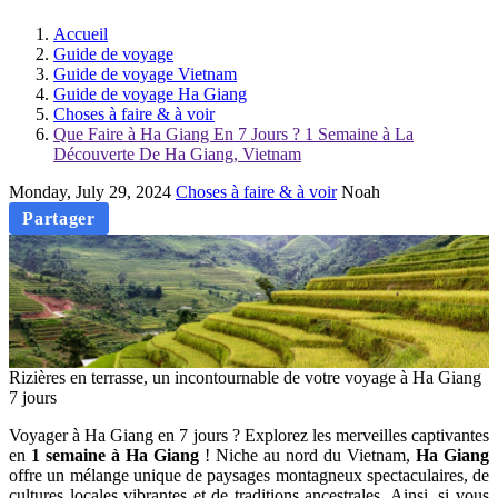
Accueil
Guide de voyage
Guide de voyage Vietnam
Guide de voyage Ha Giang
Choses à faire & à voir
Que Faire à Ha Giang En 7 Jours ? 1 Semaine à La
Découverte De Ha Giang, Vietnam
Monday, July 29, 2024
Choses à faire & à voir
Noah
Partager
Rizières en terrasse, un incontournable de votre voyage à Ha Giang
7 jours
Voyager à Ha Giang en 7 jours ? Explorez les merveilles captivantes
en
1 semaine à Ha Giang
! Niche au nord du Vietnam,
Ha Giang
offre un mélange unique de paysages montagneux spectaculaires, de
cultures locales vibrantes et de traditions ancestrales. Ainsi, si vous