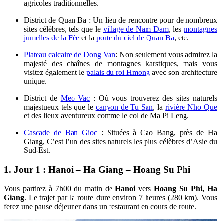
agricoles traditionnelles.
District de Quan Ba : Un lieu de rencontre pour de nombreux
sites célèbres, tels que le
village de Nam Dam
, les
montagnes
jumelles de la Fée
et la
porte du ciel de Quan Ba
, etc.
Plateau calcaire de Dong Van
: Non seulement vous admirez la
majesté des chaînes de montagnes karstiques, mais vous
visitez également le
palais du roi Hmong
avec son architecture
unique.
District de
Meo Vac
: Où vous trouverez des sites naturels
majestueux tels que le
canyon de Tu San
, la
rivière Nho Que
et des lieux aventureux comme le col de Ma Pi Leng.
Cascade de Ban Gioc
: Situées à Cao Bang, près de Ha
Giang, C’est l’un des sites naturels les plus célèbres d’Asie du
Sud-Est.
1. Jour 1 : Hanoi – Ha Giang – Hoang Su Phi
Vous partirez à 7h00 du matin de
Hanoi
vers
Hoang Su Phi, Ha
Giang
. Le trajet par la route dure environ 7 heures (280 km). Vous
ferez une pause déjeuner dans un restaurant en cours de route.