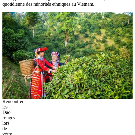
quotidienne des minorités ethniques au Vietnam.
Rencontrer
les
Dao
rouges
lors
de
votre