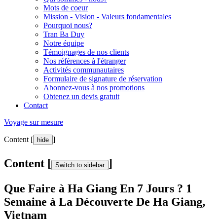
Mots de coeur
Mission - Vision - Valeurs fondamentales
Pourquoi nous?
Tran Ba Duy
Notre équipe
Témoignages de nos clients
Nos références à l'étranger
Activités communautaires
Formulaire de signature de réservation
Abonnez-vous à nos promotions
Obtenez un devis gratuit
Contact
Voyage sur mesure
Content [
]
hide
Content [
]
Switch to sidebar
Que Faire à Ha Giang En 7 Jours ? 1
Semaine à La Découverte De Ha Giang,
Vietnam