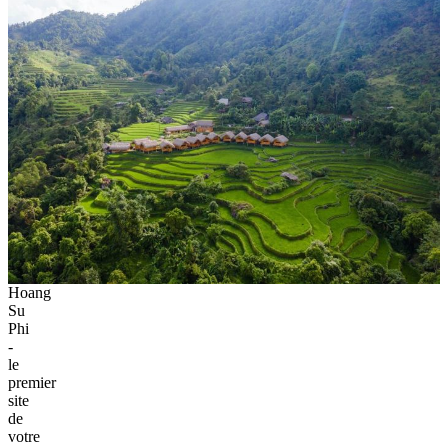
Hoang
Su
Phi
-
le
premier
site
de
votre