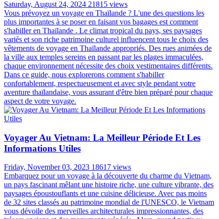
Saturday, August 24, 2024
21815 views
Vous prévoyez un voyage en Thaïlande ? L'une des questions les
plus importantes à se poser en faisant vos bagages est comment
s'habiller en Thaïlande . Le climat tropical du pays, ses paysages
variés et son riche patrimoine culturel influencent tous le choix des
vêtements de voyage en Thaïlande appropriés. Des rues animées de
la ville aux temples sereins en passant par les plages immaculées,
chaque environnement nécessite des choix vestimentaires différents.
Dans ce guide, nous explorerons comment s'habiller
confortablement, respectueusement et avec style pendant votre
aventure thaïlandaise, vous assurant d'être bien préparé pour chaque
aspect de votre voyage.
Voyager Au Vietnam: La Meilleur Période Et Les
Informations Utiles
Friday, November 03, 2023
18617 views
Embarquez pour un voyage à la découverte du charme du Vietnam,
un pays fascinant mêlant une histoire riche, une culture vibrante, des
paysages époustouflants et une cuisine délicieuse. Avec pas moins
de 32 sites classés au patrimoine mondial de l'UNESCO, le Vietnam
vous dévoile des merveilles architecturales impressionnantes, des