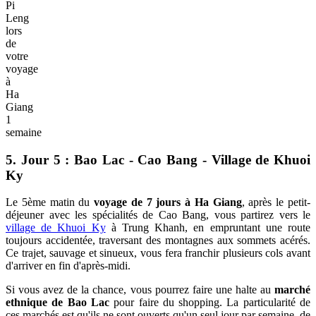
Pi
Leng
lors
de
votre
voyage
à
Ha
Giang
1
semaine
5. Jour 5 : Bao Lac - Cao Bang - Village de Khuoi
Ky
Le 5ème matin du
voyage de 7 jours à Ha Giang
, après le petit-
déjeuner avec les spécialités de Cao Bang, vous partirez vers le
village de Khuoi Ky
à Trung Khanh, en empruntant une route
toujours accidentée, traversant des montagnes aux sommets acérés.
Ce trajet, sauvage et sinueux, vous fera franchir plusieurs cols avant
d'arriver en fin d'après-midi.
Si vous avez de la chance, vous pourrez faire une halte au
marché
ethnique de Bao Lac
pour faire du shopping. La particularité de
ces marchés est qu'ils ne sont ouverts qu'un seul jour par semaine, de