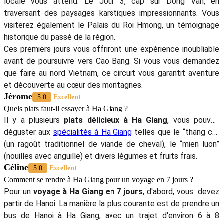
locale vous attend. Le Jour 3, cap sur Dong Van, en
traversant des paysages karstiques impressionnants. Vous
visiterez également le Palais du Roi Hmong, un témoignage
historique du passé de la région.
Ces premiers jours vous offriront une expérience inoubliable
avant de poursuivre vers Cao Bang. Si vous vous demandez
que faire au nord Vietnam, ce circuit vous garantit aventure
et découverte au cœur des montagnes.
Jérome
5.0
Excellent
Quels plats faut-il essayer à Ha Giang ?
Il y a plusieurs
plats délicieux à Ha Giang
, vous pouvez
déguster aux
spécialités à Ha Giang
telles que le “thang co”
(un ragoût traditionnel de viande de cheval), le “mien luon”
(nouilles avec anguille) et divers légumes et fruits frais.
Céline
5.0
Excellent
Comment se rendre à Ha Giang pour un voyage en 7 jours ?
Pour un
voyage à Ha Giang en 7 jours
, d'abord, vous devez
partir de Hanoi. La manière la plus courante est de prendre un
bus de Hanoi à Ha Giang, avec un trajet d'environ 6 à 8