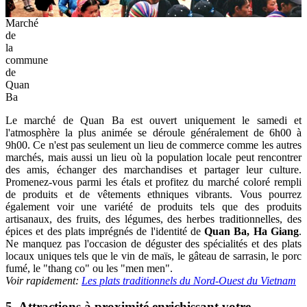
Marché
de
la
commune
de
Quan
Ba
Le marché de Quan Ba ​​​​est ouvert uniquement le samedi et
l'atmosphère la plus animée se déroule généralement de 6h00 à
9h00. Ce n'est pas seulement un lieu de commerce comme les autres
marchés, mais aussi un lieu où la population locale peut rencontrer
des amis, échanger des marchandises et partager leur culture.
Promenez-vous parmi les étals et profitez du marché coloré rempli
de produits et de vêtements ethniques vibrants. Vous pourrez
également voir une variété de produits tels que des produits
artisanaux, des fruits, des légumes, des herbes traditionnelles, des
épices et des plats imprégnés de l'identité de
Quan Ba, Ha Giang
.
Ne manquez pas l'occasion de déguster des spécialités et des plats
locaux uniques tels que le vin de maïs, le gâteau de sarrasin, le porc
fumé, le "thang co" ou les "men men".
Voir rapidement:
Les plats traditionnels du Nord-Ouest du Vietnam
5. Attractions à proximité enrichissant votre