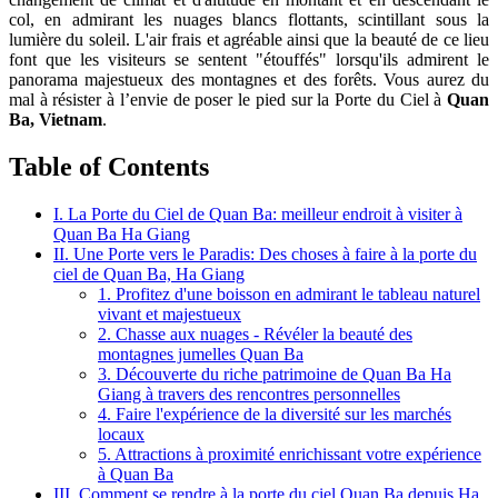
col, en admirant les nuages ​​blancs flottants, scintillant sous la
lumière du soleil. L'air frais et agréable ainsi que la beauté de ce lieu
font que les visiteurs se sentent "étouffés" lorsqu'ils admirent le
panorama majestueux des montagnes et des forêts. Vous aurez du
mal à résister à l’envie de poser le pied sur la Porte du Ciel à
Quan
Ba, ​​​​Vietnam
.
Table of Contents
I. La Porte du Ciel de Quan Ba: meilleur endroit à visiter à
Quan Ba Ha Giang
II. Une Porte vers le Paradis: Des choses à faire à la porte du
ciel de Quan Ba, Ha Giang
1. Profitez d'une boisson en admirant le tableau naturel
vivant et majestueux
2. Chasse aux nuages - Révéler la beauté des
montagnes jumelles Quan Ba
3. Découverte du riche patrimoine de Quan Ba Ha
Giang à travers des rencontres personnelles
4. Faire l'expérience de la diversité sur les marchés
locaux
5. Attractions à proximité enrichissant votre expérience
à Quan Ba
III. Comment se rendre à la porte du ciel Quan Ba depuis Ha