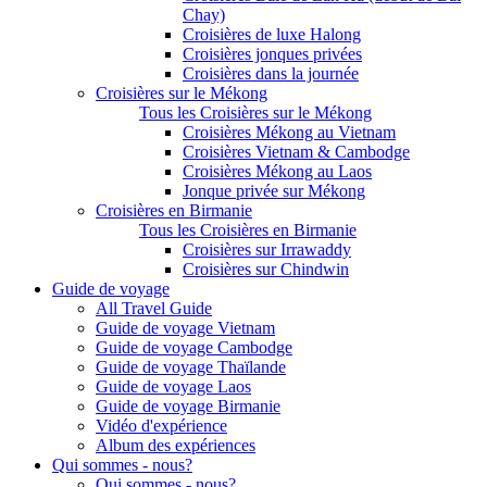
Chay)
Croisières de luxe Halong
Croisières jonques privées
Croisières dans la journée
Croisières sur le Mékong
Tous les Croisières sur le Mékong
Croisières Mékong au Vietnam
Croisières Vietnam & Cambodge
Croisières Mékong au Laos
Jonque privée sur Mékong
Croisières en Birmanie
Tous les Croisières en Birmanie
Croisières sur Irrawaddy
Croisières sur Chindwin
Guide de voyage
All Travel Guide
Guide de voyage Vietnam
Guide de voyage Cambodge
Guide de voyage Thaïlande
Guide de voyage Laos
Guide de voyage Birmanie
Vidéo d'expérience
Album des expériences
Qui sommes - nous?
Qui sommes - nous?