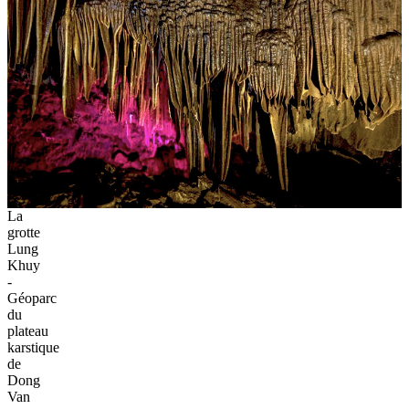
La
grotte
Lung
Khuy
-
Géoparc
du
plateau
karstique
de
Dong
Van