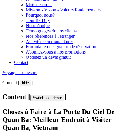
Mots de coeur
Mission - Vision - Valeurs fondamentales
Pourquoi nous?
Tran Ba Duy
Notre équipe
Témoignages de nos clients
Nos références à l'étranger
Activités communautaires
Formulaire de signature de réservation
Abonnez-vous à nos promotions
Obtenez un devis gratuit
Contact
Voyage sur mesure
Content [
]
hide
Content [
]
Switch to sidebar
Choses à Faire à La Porte Du Ciel De
Quan Ba: Meilleur Endroit à Visiter
Quan Ba, Vietnam