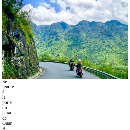
Se
rendre
à
la
porte
du
paradis
de
Quan
Ba