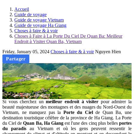
Accueil
Guide de voyage
Guide de voyage Vietnam
Guide de voyage Ha Giang
Choses à faire & à voir
Choses à Faire à La Porte Du Ciel De Quan Ba: Meilleur
Endroit à Visiter Quan Ba, Vietnam
Friday, January 05, 2024
Choses à faire & à voir
Nguyen Hien
Partager
Si vous cherchez un
meilleur endroit à visiter
pour admirer la
beauté majestueuse des montagnes et des nuages du Nord-Ouest du
Vietnam, ne manquez pas la
Porte du Ciel
de Quan Ba, une
destination touristique célèbre de la province de Ha Giang. La Porte
du Ciel de
Quan Ba, Ha Giang
est l'une des cinq plus belles
portes
du paradis
au Vietnam et où les gens peuvent ressentir le
changement de climat et d'altitude en montant et en descendant le