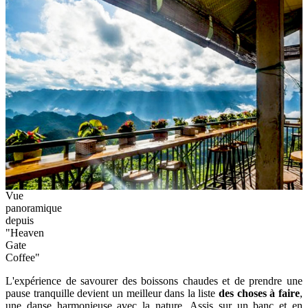
Vue
panoramique
depuis
"Heaven
Gate
Coffee"
L'expérience de savourer des boissons chaudes et de prendre une
pause tranquille devient un meilleur dans la liste
des choses à faire
,
une danse harmonieuse avec la nature. Assis sur un banc et en