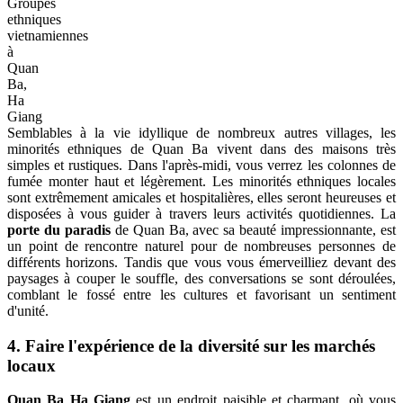
Groupes
ethniques
vietnamiennes
à
Quan
Ba,
Ha
Giang
Semblables à la vie idyllique de nombreux autres villages, les
minorités ethniques de Quan Ba vivent dans des maisons très
simples et rustiques. Dans l'après-midi, vous verrez les colonnes de
fumée monter haut et légèrement. Les minorités ethniques locales
sont extrêmement amicales et hospitalières, elles seront heureuses et
disposées à vous guider à travers leurs activités quotidiennes. La
porte du paradis
de Quan Ba, ​​​​​​avec sa beauté impressionnante, est
un point de rencontre naturel pour de nombreuses personnes de
différents horizons. Tandis que vous vous émerveilliez devant des
paysages à couper le souffle, des conversations se sont déroulées,
comblant le fossé entre les cultures et favorisant un sentiment
d'unité.
4. Faire l'expérience de la diversité sur les marchés
locaux
Quan Ba ​​​​Ha Giang
est un endroit paisible et charmant, où vous