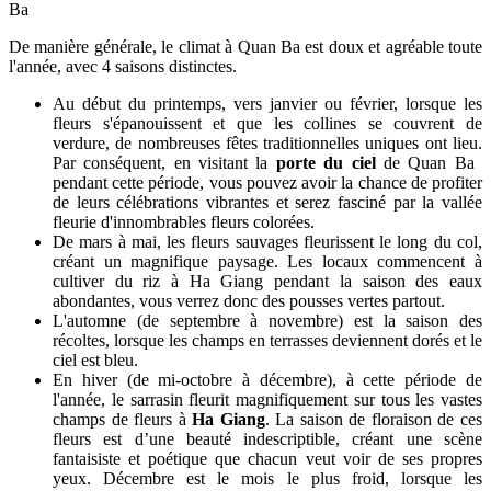
Ba
De manière générale, le climat à Quan Ba ​​​​est doux et agréable toute
l'année, avec 4 saisons distinctes.
Au début du printemps, vers janvier ou février, lorsque les
fleurs s'épanouissent et que les collines se couvrent de
verdure, de nombreuses fêtes traditionnelles uniques ont lieu.
Par conséquent, en visitant la
porte du ciel
de Quan Ba ​​​​
pendant cette période, vous pouvez avoir la chance de profiter
de leurs célébrations vibrantes et serez fasciné par la vallée
fleurie d'innombrables fleurs colorées.
De mars à mai, les fleurs sauvages fleurissent le long du col,
créant un magnifique paysage. Les locaux commencent à
cultiver du riz à Ha Giang pendant la saison des eaux
abondantes, vous verrez donc des pousses vertes partout.
L'automne (de septembre à novembre) est la saison des
récoltes, lorsque les champs en terrasses deviennent dorés et le
ciel est bleu.
En hiver (de mi-octobre à décembre), à cette période de
l'année, le sarrasin fleurit magnifiquement sur tous les vastes
champs de fleurs à
Ha Giang
. La saison de floraison de ces
fleurs est d’une beauté indescriptible, créant une scène
fantaisiste et poétique que chacun veut voir de ses propres
yeux. Décembre est le mois le plus froid, lorsque les