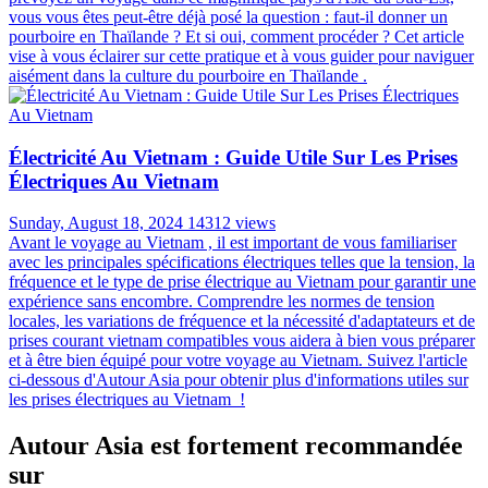
vous vous êtes peut-être déjà posé la question : faut-il donner un
pourboire en Thaïlande ? Et si oui, comment procéder ? Cet article
vise à vous éclairer sur cette pratique et à vous guider pour naviguer
aisément dans la culture du pourboire en Thaïlande .
Électricité Au Vietnam : Guide Utile Sur Les Prises
Électriques Au Vietnam
Sunday, August 18, 2024
14312 views
Avant le voyage au Vietnam , il est important de vous familiariser
avec les principales spécifications électriques telles que la tension, la
fréquence et le type de prise électrique au Vietnam pour garantir une
expérience sans encombre. Comprendre les normes de tension
locales, les variations de fréquence et la nécessité d'adaptateurs et de
prises courant vietnam compatibles vous aidera à bien vous préparer
et à être bien équipé pour votre voyage au Vietnam. Suivez l'article
ci-dessous d'Autour Asia pour obtenir plus d'informations utiles sur
les prises électriques au Vietnam !
Autour Asia est fortement recommandée
sur