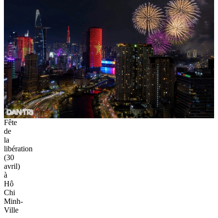
Fête
de
la
libération
(30
avril)
à
Hô
Chi
Minh-
Ville