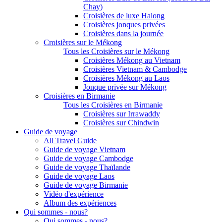
Chay)
Croisières de luxe Halong
Croisières jonques privées
Croisières dans la journée
Croisières sur le Mékong
Tous les Croisières sur le Mékong
Croisières Mékong au Vietnam
Croisières Vietnam & Cambodge
Croisières Mékong au Laos
Jonque privée sur Mékong
Croisières en Birmanie
Tous les Croisières en Birmanie
Croisières sur Irrawaddy
Croisières sur Chindwin
Guide de voyage
All Travel Guide
Guide de voyage Vietnam
Guide de voyage Cambodge
Guide de voyage Thaïlande
Guide de voyage Laos
Guide de voyage Birmanie
Vidéo d'expérience
Album des expériences
Qui sommes - nous?
Qui sommes - nous?