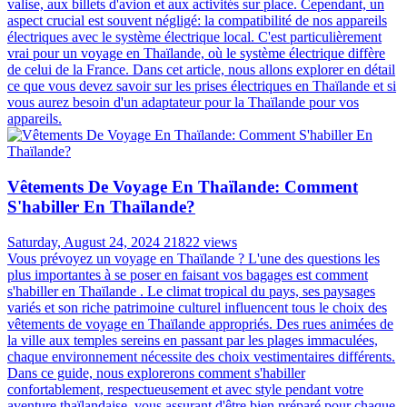
valise, aux billets d'avion et aux activités sur place. Cependant, un
aspect crucial est souvent négligé: la compatibilité de nos appareils
électriques avec le système électrique local. C'est particulièrement
vrai pour un voyage en Thaïlande, où le système électrique diffère
de celui de la France. Dans cet article, nous allons explorer en détail
ce que vous devez savoir sur les prises électriques en Thaïlande et si
vous aurez besoin d'un adaptateur pour la Thaïlande pour vos
appareils.
Vêtements De Voyage En Thaïlande: Comment
S'habiller En Thaïlande?
Saturday, August 24, 2024
21822 views
Vous prévoyez un voyage en Thaïlande ? L'une des questions les
plus importantes à se poser en faisant vos bagages est comment
s'habiller en Thaïlande . Le climat tropical du pays, ses paysages
variés et son riche patrimoine culturel influencent tous le choix des
vêtements de voyage en Thaïlande appropriés. Des rues animées de
la ville aux temples sereins en passant par les plages immaculées,
chaque environnement nécessite des choix vestimentaires différents.
Dans ce guide, nous explorerons comment s'habiller
confortablement, respectueusement et avec style pendant votre
aventure thaïlandaise, vous assurant d'être bien préparé pour chaque