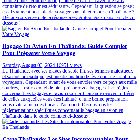
monde entier. Pour beaucoup, l'idée de partir à l'aventure sans
contrainte de retour est séduisante. Cependant, la question se pose :
est-il vraiment possible de voyager sans billet retour en Thaïlande ?
Découvrons ensemble la réponse avec Autour Asia dans l'article ci-
dessous !
Bagage En Avion En Thaïlande: Guide Complet
Pour Préparer Votre Voyage
Saturday, August 03, 2024
16951 views
La Thaïlande, avec ses plages de sable fin, ses temples majestueux
et sa cuisine exotique, est une destination de rêve pour de nombreux
voyageurs. Cependant, avant de vous envoler vers ce pays aux mille
sourires, il est essentiel de bien préparer vos bagages. Les règles
concernant les bagages en avion pour la Thaïlande peuvent différer
de celles auxquelles vous êtes habitué, et une bonne préparation
vous évitera bien des tracas à l'aéroport. Découvrons les
réglementations spécifiques concernant le bagage en avion en
Thaïlande dans le guide complet ci-dessous !
Carte Thaïlande: Les Sites Incontournables Pour