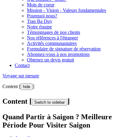
Mots de coeur
Mission - Vision - Valeurs fondamentales
Pourquoi nous?
Tran Ba Duy
Notre équipe
Témoignages de nos clients
Nos références à l'étranger
Activités communautaires
Formulaire de signature de réservation
Abonnez-vous à nos promotions
Obtenez un devis gratuit
Contact
Voyage sur mesure
Content [
]
hide
Content [
]
Switch to sidebar
Quand Partir à Saigon ? Meilleure
Période Pour Visiter Saigon