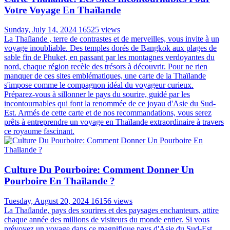
Votre Voyage En Thaïlande
Sunday, July 14, 2024
16525 views
La Thaïlande , terre de contrastes et de merveilles, vous invite à un
voyage inoubliable. Des temples dorés de Bangkok aux plages de
sable fin de Phuket, en passant par les montagnes verdoyantes du
nord, chaque région recèle des trésors à découvrir. Pour ne rien
manquer de ces sites emblématiques, une carte de la Thaïlande
s'impose comme le compagnon idéal du voyageur curieux.
Préparez-vous à sillonner le pays du sourire, guidé par les
incontournables qui font la renommée de ce joyau d'Asie du Sud-
Est. Armés de cette carte et de nos recommandations, vous serez
prêts à entreprendre un voyage en Thaïlande extraordinaire à travers
ce royaume fascinant.
Culture Du Pourboire: Comment Donner Un
Pourboire En Thaïlande ?
Tuesday, August 20, 2024
16156 views
La Thaïlande, pays des sourires et des paysages enchanteurs, attire
chaque année des millions de visiteurs du monde entier. Si vous
prévoyez un voyage dans ce magnifique pays d'Asie du Sud-Est,