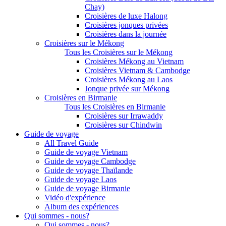
Chay)
Croisières de luxe Halong
Croisières jonques privées
Croisières dans la journée
Croisières sur le Mékong
Tous les Croisières sur le Mékong
Croisières Mékong au Vietnam
Croisières Vietnam & Cambodge
Croisières Mékong au Laos
Jonque privée sur Mékong
Croisières en Birmanie
Tous les Croisières en Birmanie
Croisières sur Irrawaddy
Croisières sur Chindwin
Guide de voyage
All Travel Guide
Guide de voyage Vietnam
Guide de voyage Cambodge
Guide de voyage Thaïlande
Guide de voyage Laos
Guide de voyage Birmanie
Vidéo d'expérience
Album des expériences
Qui sommes - nous?
Qui sommes - nous?