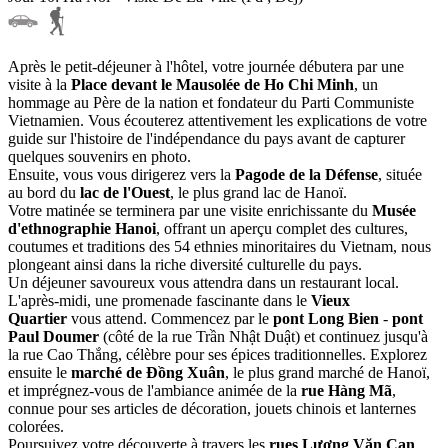
Après le petit-déjeuner à l'hôtel, votre journée débutera par une
visite à la
Place devant le Mausolée de Ho Chi Minh
, un
hommage au Père de la nation et fondateur du Parti Communiste
Vietnamien. Vous écouterez attentivement les explications de votre
guide sur l'histoire de l'indépendance du pays avant de capturer
quelques souvenirs en photo.
Ensuite, vous vous dirigerez vers la
Pagode de la Défense
, située
au bord du
lac de l'Ouest
, le plus grand lac de Hanoï.
Votre matinée se terminera par une visite enrichissante du
Musée
d'ethnographie Hanoi
, offrant un aperçu complet des cultures,
coutumes et traditions des 54 ethnies minoritaires du Vietnam, nous
plongeant ainsi dans la riche diversité culturelle du pays.
Un déjeuner savoureux vous attendra dans un restaurant local.
L'après-midi, une promenade fascinante dans le
Vieux
Quartier
vous attend. Commencez par le
pont Long Bien
-
pont
Paul Doumer
(côté de la rue Trần Nhật Duật) et continuez jusqu'à
la rue Cao Thắng, célèbre pour ses épices traditionnelles. Explorez
ensuite le
marché de Đồng Xuân
, le plus grand marché de Hanoï,
et imprégnez-vous de l'ambiance animée de la
rue Hàng Mã
,
connue pour ses articles de décoration, jouets chinois et lanternes
colorées.
Poursuivez votre découverte à travers les
rues Lương Văn Can
,