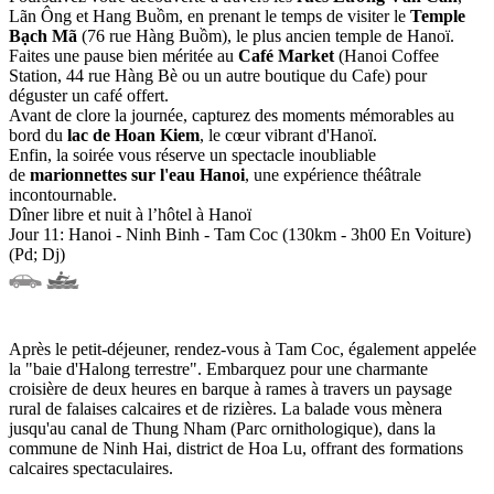
Lãn Ông et Hang Buồm, en prenant le temps de visiter le
Temple
Bạch Mã
(76 rue Hàng Buồm), le plus ancien temple de Hanoï.
Faites une pause bien méritée au
Café Market
(Hanoi Coffee
Station, 44 rue Hàng Bè ou un autre boutique du Cafe) pour
déguster un café offert.
Avant de clore la journée, capturez des moments mémorables au
bord du
lac de Hoan Kiem
, le cœur vibrant d'Hanoï.
Enfin, la soirée vous réserve un spectacle inoubliable
de
marionnettes sur l'eau Hanoi
, une expérience théâtrale
incontournable.
Dîner libre et nuit à l’hôtel à Hanoï
Jour 11: Hanoi - Ninh Binh - Tam Coc (130km - 3h00 En Voiture)
(Pd; Dj)
Après le petit-déjeuner, rendez-vous à Tam Coc, également appelée
la "baie d'Halong terrestre". Embarquez pour une charmante
croisière de deux heures en barque à rames à travers un paysage
rural de falaises calcaires et de rizières. La balade vous mènera
jusqu'au canal de Thung Nham (Parc ornithologique), dans la
commune de Ninh Hai, district de Hoa Lu, offrant des formations
calcaires spectaculaires.