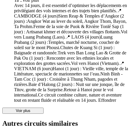
Ta ..
Voir plus
Avec 14 jours, il est essentiel d’optimiser les déplacements en
privilégiant des vols internes et des trajets bien planifiés.📍
CAMBODGE (4 jours)Siem Reap & Temples d’Angkor (2
jours) :Angkor Wat au lever du soleil, Angkor Thom, Bayon,
Ta Prohm.Ferme de la soie de Puok & Rivière Tonlé Sap (1
jour) : Artisanat khmer et découverte des villages flottants.Vol
vers Luang Prabang (Laos).📍 LAOS (4 jours)Luang
Prabang (2 jours) :Temples, marché nocturne, coucher de
soleil sur le mont Phousi.Chutes de Kuang Si (1 jour) :
Baignade et randonnée.Trek vers Ban Long Lao & Grotte de
Pak Ou (1 jour) : Rencontre avec les ethnies locales et
exploration des grottes sacrées.Vol vers Hanoi (Vietnam).📍
VIETNAM (6 jours)Hanoi (1 jour) : Vieille ville, temple de la
Littérature, spectacle de marionnettes sur l’eau.Ninh Binh -
Tam Coc (1 jour) : Croisière à Thung Nham, pagodes et
rizières.Baie d’Halong (2 jours) : Nuit sur une jonque, île de
Titov, grotte de la Surprise.Retour à Hanoi pour le vol
international.Ce circuit combine culture, nature et aventure
tout en restant fluide et réalisable en 14 jours.
Effondrer
Voir plus
Autres circuits similaires